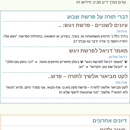
טרם נערך דיון סביב חידוש זה
ברי תורה על פרשת שבוע
יונים לשוניים - פרשת ויגש: ..
יתיאל
רך כלל כ' הדמיון משמעותה או: בערך, בקירוב או השוואה. בתחילת הפרשה: "וַיִּגַּשׁ אֵלָיו
וּדָה וַיֹּאמֶר בִּי אֲדֹנִי יְדַבֶּר נָא עַבְדְּךָ דָבָ
אמר דניאל לפרשת ויגש
ניאל מוליאן
 *מאמר דניאל לפרשת ויגש* 💎 בעלון סיפורים וחיזוקים מאת: 🔹 *רבי נחמן מברסלב*
 *הבעל שם טוב הקדוש* 🔹 *הב
קט מביאור אלשיך לתורה – פרש..
ורן מס
ט מביאור אלשיך לתורה – פרשת מקץ מא,ט: אֶת-חֲטָאַי, אֲנִי מַזְכִּיר הַיּוֹם: מדוע 'חטאַי'
א 'חטאִי'? אלשיך: "מה שחטאתי ליוסף שלא הז
יונים אחרונים