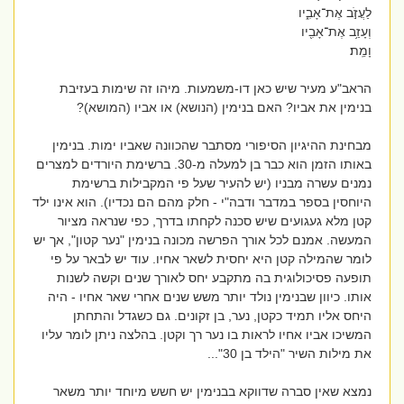
לַעֲזֹ֣ב אֶת־אָבִ֑יו
וְעָזַ֥ב אֶת־אָבִ֖יו
וָמֵֽת׃
הראב"ע מעיר שיש כאן דו-משמעות. מיהו זה שימות בעזיבת
בנימין את אביו? האם בנימין (הנושא) או אביו (המושא)?
מבחינת ההיגיון הסיפורי מסתבר שהכוונה שאביו ימות. בנימין
באותו הזמן הוא כבר בן למעלה מ-30. ברשימת היורדים למצרים
נמנים עשרה מבניו (יש להעיר שעל פי המקבילות ברשימת
היוחסין בספר במדבר ודבה"י - חלק מהם הם נכדיו). הוא אינו ילד
קטן מלא געגועים שיש סכנה לקחתו בדרך, כפי שנראה מציור
המעשה. אמנם לכל אורך הפרשה מכונה בנימין "נער קטון", אך יש
לומר שהמילה קטן היא יחסית לשאר אחיו. עוד יש לבאר על פי
תופעה פסיכולוגית בה מתקבע יחס לאורך שנים וקשה לשנות
אותו. כיוון שבנימין נולד יותר משש שנים אחרי שאר אחיו - היה
היחס אליו תמיד כקטן, נער, בן זקונים. גם כשגדל והתחתן
המשיכו אביו אחיו לראות בו נער רך וקטן. בהלצה ניתן לומר עליו
את מילות השיר "הילד בן 30"...
נמצא שאין סברה שדווקא בבנימין יש חשש מיוחד יותר משאר