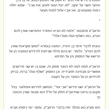
הספורנו פירש את החצי הראשון של הפסוק כנסוב על בנימין,
והחצי השני על יעקב: "לא יוכל הנער לעזוב את אביו" - שמא יחלה
וימות מגעגועים, ואז אביו עלול למות מצער.
*
הראב"ע מתבטא: "ולמה לא הביא המזכיר החמישה שאין להם
הכרע, כמו וישלוף נעלו מעל רגלו?".
כוונתו לדברי איסי בן יהודה, המונה בגמרא "חמש מקראות שאין
להם הכרע", כלומר: יש בהם מילה שניתנת להידרש כנסובה הן על
הרישא של הפסוק והן על הסיפא.
הראב"ע תמה למה לא הוזכר פסוק זה, שגם בו יש שני פירושים
אפשריים מבחינה תחבירית, וכן הפסוק "ושלף נעלו" ברות, בניתן
להידרש הן על המוכר והן על הקונה.
על הראב"ע ישנו פירוש "אבי עזר", הנחשב לפירוש אפולגטי. בכל
מקום בו נראה שהראב"ע חולק על חז"ל הוא מבאר שאין הכוונה
כך.
הוא מציע כאן מהלך יפה בדברי הראב"ע, ומפני יופי ניסוחו אביא