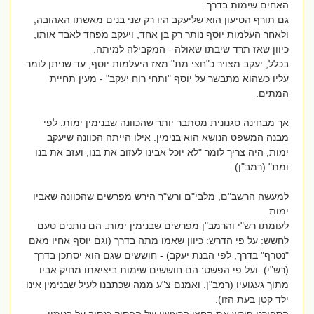
האחים שימות בדרך.
גם תורף הטיעון הוא שליעקב היו רק שני בנים מאשתו האהובה,
ולאחר העלמות יוסף נותר רק בן אחד, ויעקב מפחד לאבד אותו,
כיוון שאז תרד שיבתו שאולה - המקבילה למיתה.
בכלל, יעקב מצויר כ"חצי מת" מאז היעלמות יוסף, עד שניתן לומר
עליו כשהוא מתבשר על יוסף "ותחי רוח יעקב" - מעין תחיית
המתים.
אך מבחינה סגנונית מסתבר יותר שהכוונה שבנימין ימות. לפי
מבנה המשפט הנושא הוא בנימין. אילו הייתה הכוונה שיעקב
ימות, היה צריך לומר "לא יוכל אבינו לעזוב את בנו, ועזב את בנו
ומת" (רמב"ן).
למעשה הרשב"ם, מלבי"ם ורש"ר הירש מפרשים שהכוונה שאביו
ימות.
לעומתו רש"י והרמב"ן מפרשים שבנימין ימות. הם נותנים טעם
לחשש: על פי הדרש: כיוון שאמו מתה בדרך (וגם יוסף אחיו מאם
"נטרף" בדרך, לפי הבנת יעקב) - חוששים שגם הוא יסתכן בדרך
(רש"י). ועל פי הפשט: הם חוששים שימות ביציאתו מחיק אביו
מתוך געגועיו (רמב"ן. ואמנם צ"ע ממה שכתבנו לעיל שבנימין אינו
ילד קטן בעת הזו).