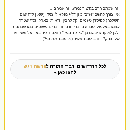
וזה שכתב הרב בקיצור נמרץ, וזה עמהם...
אין צורך לחשב "ועזב" כיון דלא נפקא לן מידי (שאין לזה שום
השלכה) לפיסוק טעמים וקל להבין. וראיתי באהל יוסף שטרח
עצמו בפלפול וסברא בדברי הרב. והדברים פשוטים כמו שכתבתי
ולכן לא קחשיב גם כן "כי ציד בפיו" (האם הציד בפיו של עשיו או
של יצחק?). ורב יעבוד צעיר (מי עובד את מי?).
לכל החידושים ודברי התורה ל
פרשת ויגש
לחצו כאן »