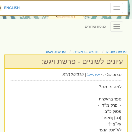
|
ENGLISH
Toggle
navigation
כניסה ומדורים
Toggle
navigation
פרשת שבוע
חומש בראשית
פרשת ויגש
עיונים לשוניים - פרשת ויגש:
נכתב על ידי
איתיאל
| 31/12/2019
למה מי מת?
ספר בראשית
- פרק מ״ד -
פסוק כ״ב:
{כב} וַנֹּ֙אמֶר֙
אֶל־אֲדֹנִ֔י
לֹא־יוּכַ֥ל הַנַּ֖עַר