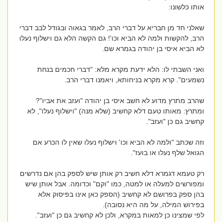
אותו כלשונו:
שאלני חד מן חבריא על דברי הרב, לאמר בגאוה ובגודל לבב דברי
הרב, להקשות ולמה לא הביא וכו'! גם הקשה הלא גם וישלוף נעלו
לא הביא איסי בן יהודה בגמרא שם.
ואני השבתי לו: הלא ידעת מקרא מלא: "דברי חכמים בנחת
נשמעים". קרא מקרא בניחותא, ויאמנו דברי הרב.
שהרב מתרץ מדוע לא חשב איסי בן יהודה "ועזב את אביו"?
ומתרץ: מאותו טעם דלא קחשיב (שלא מנה) "וישלוף נעלו", לא
קחשיב גם כן "ועזב".
וזה שכתב "ולמה לא הביא וכו' וישלוף נעלו שאין לו הכרע אם
הגואל שלף נעלו או בועז".
רק טעמא דגמרא דלא חשיב רק אותן שיש לספק בהן אם נדרשים
ומפורשים למעלה או למטה, כמו "וקם" וכדומה. אבל אותן שיש
בהן ספק בפרושם לא קחשיב (הספק כאן אינו בפיסוק אלא
בפירוש המילה, על מה היא נסובה).
לפי שמצינו כן למאות במקרא, ולכן לא קחשיב גם כן "ועזב".