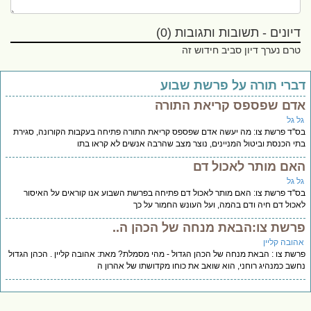
דיונים - תשובות ותגובות (0)
טרם נערך דיון סביב חידוש זה
ברי תורה על פרשת שבוע
דם שפספס קריאת התורה
ל גל
''ד פרשת צו: מה יעשה אדם שפספס קריאת התורה פתיחה בעקבות הקורונה, סגירת
י הכנסת וביטול המניינים, נוצר מצב שהרבה אנשים לא קראו בתו
אם מותר לאכול דם
ל גל
''ד פרשת צו: האם מותר לאכול דם פתיחה בפרשת השבוע אנו קוראים על האיסור
כול דם חיה ודם בהמה, ועל העונש החמור על כך
רשת צו:הבאת מנחה של הכהן ה..
הובה קליין
שת צו : הבאת מנחה של הכהן הגדול - מהי מסמלת? מאת: אהובה קליין . הכהן הגדול
שב כמנהיג רוחני, הוא שואב את כוחו מקדושתו של אהרון ה