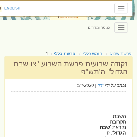
|
ENGLISH
Toggle
navigation
כניסה ומדורים
Toggle
navigation
פרשת שבוע
חומש כללי
פרשת כללי
1
נקודה שבועית פרשת השבוע "צו שבת
הגדול" ה'תש"פ
נכתב על ידי
ידד
| 1/4/2020
השבת
הקרובה
נקראת '
שבת
הגדול
', זו