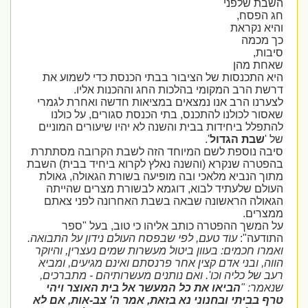
השבת שלפני
חג הפסח,
והיא נקראת
כך מכמה
סיבות,
שאחת מהן
היא התכנסות של הציבור בבתי הכנסת כדי לשמוע את
דרשת הרב המקומי בהלכות החג וההכנות אליו.
לצערנו הרב אנו נמצאים במציאות חדשה ואחרת לגמרי
שאסור לכולנו להתכנס, בתי הכנסת סגורים, על כולנו
להתפלל ביחידות בבית והשנה לא יהיו שיעורים המוניים
של '
שבת הגדול
'.
סיבה נוספת לשם המיוחד הזה לשבת הקרובה מסתתרת
בהפטרה שנקרא (והשנה נאלץ לקרוא ביחיד בבית) השבת
מתוך הנביא מלאכי ובה מופיעה בשורת הגאולה, גאולת
העולם שלעתיד לבוא, דוגמא לבשורת מצרים שהייתה
הגאולה הראשונה שבאה בשבת האחרונה לפני צאתם
ממצרים.
על המשך ההפטרה כותב אליהו כי טוב, בעל "ספר
התודעה":
עוד טעם, לפי שבפסח העולם נידון על התבואה.
ואמרו חכמים: בעוון ביטול מעשרות שמים נעצרין, והיוקר
הווה, ובני אדם קצין אחר פרנסתם ואינם מגיעים, ומביא
רעב של כליה וכו'. ואם נותנים מעשרותיהם - מתברכים,
שנאמר: "
הביאו את כל המעשר אל בית האוצר ויהי
טרף בביתי ובחנוני נא בזאת, אמר ה' צב-אות, אם לא