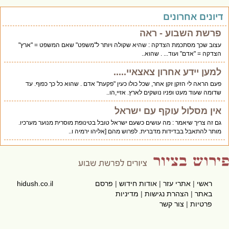
יונים אחרונים
פרשת השבוע - ראה
עצוב שכך מסתכמת הצדקה : שהיא שקולה ויותר ל"משפט" שאם המשפט = "ארץ"
הצדקה = "אדם" ועוד... . שהוא..
למען יידע אחרון צאצאיי.....
פעם הראה לי הזקן זקן אחר, שכל כולו כעין "פקעת" אדם . שהוא כל כך כפוף. עד
שדומה שעוד מעט ופניו נושקים לארץ. אזיי,הו..
אין מסלול עוקף עם ישראל
גם זה צריך שיאמר : מה עושים כשעם ישראל טובל בטינופת מוסרית מנוער מערכיו.
מותר להתאבל בבדידות מדברית. לפרוש מהם [אליהו ירמיה ו..
ראשי
|
אתרי עזר
|
אודות חידוש
|
פרסם
hidush.co.il
באתר
|
הצהרת נגישות
|
מדיניות
פרטיות
|
צור קשר