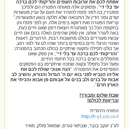
אפתח לכם את ארובות השמים והריקותי לכם ברכה
עד בלי די
". ופסוקים אלה מאותה הפטרה הם ולפיכך
מפטירין בה לפני פסח להזהיר את העם על עניין מעשרות
קודם גמר הדין על התבואה שלא תלקה בעוון המעשרות
."
קריאת הפטרה זאת דווקא בימים אלה, הן לפני פסח והן
בתקופה הכל כך מאתגרת ויוצאת דופן שאנו חיים כעת,
באה לעורר אותנו. אין ספק שהימים האלה בהם אנו חיים
עכשיו מעוררים בכולנו מחשבות רבות, הרהורים, דאגות
ושינויי הרגלי חיים בסיסיים ביותר שהיו לנו עד לפני רגע,
אך כולנו תפילה ותקווה שיתקיים בכולנו הכתוב בהפטרה:
"
והריקותי לכם ברכה עד בלי די
", אין ספק שאנו
מתפללים ורוצים ברכה בכל תחומי החיים.
ומעל הכל נתפלל ונקווה שנזכה שיתקיימו בנו הפסוקים
המסיימים את ההפטרה: "
הנה אנוכי שולח לכם את
אליהו הנביא לפני בוא יום ה' הגדול והנורא, והשיב לב
אבות על בנים ולב בנים על אבותם פן אבוא והכיתי את
הארץ חרם
".
שבת שלום ומבורך!
ובריאות לכולם!
החוויה היהודית
/
http://h-y1.coi.co.il
לע"נ יעקב בובר, שבתאי טורס, שמואל פולק, מאיר