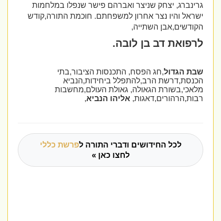
גרינברג, יצחק שניצר ואברהם פישר שנפלו במלחמות
ישראל והיו נצר אחרון למשפחתם.
חוכמת התורה
,
קודש
הקודשים,אבן השתייה,
לרפואת דב בן לובה.
שבת הגדול
,חג הפסח, התכנסות הציבור,בתי
הכנסת,דרשת הרב,להתפלל ביחידות,הנביא
מלאכי,בשורת הגאולה, גאולת העולם,מחשבות
רבות,הרהורים,דאגות,
אליהו הנביא
,
לכל החידושים ודברי התורה ל
פרשת כללי
לחצו כאן »