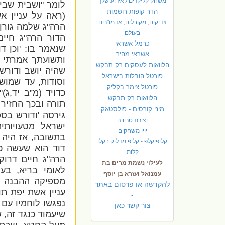
משחק קליקרים לאירוע שלך
לומר "ושבית שביו
הדר קופות רושמות
(ראה על עניין א
צדיקים, מקובלים, אדמו"רים
הרה"ג שלמה גורן 
בעולם
הדור הרה"ג חיים
כרמל אשראי
שנאמר בו: 'וכן 
אשראי מהיר
ותשועתך אמרתי 
הלוואות לעסקים רק תבקש
שהיה יושב ודורש 
פורטל הובלות בישראל
וסודות, עד שמוש
פ
ורטל צימר בקליק
כדויד (מ”ב יד,ג)
הלוואות רק תבקש
תורה ובכך החזיר
מיני קורסים - פולסטאק
גירסה 'ודורש בס
יצירת טריויה
ישראל מטעויותי
יויו משחקים
בתשובה, אז היה 
קליפיקלפ - קליפ מדליק בקלי
דוד הוא שעשה כך
קלות
הרה"ג חיים דרו
לעילוי נשמת מרים בת
לאומי בריא, בעם
עמנואל ועזרא בן יוסף
מספיקה ההבנה ה
להקדשה או פרסום באתר
עניין אשת יפת ת
-
נפגשו לוחמיו עם 
צור קשר כאן
שיעמוד כנגד זה, 