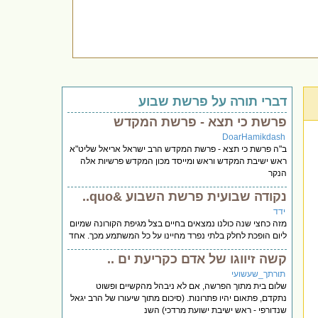
דברי תורה על פרשת שבוע
פרשת כי תצא - פרשת המקדש
DoarHamikdash
ב"ה פרשת כי תצא - פרשת המקדש הרב ישראל אריאל שליט"א
ראש ישיבת המקדש וראש ומייסד מכון המקדש פרשיות אלה
הנקר
נקודה שבועית פרשת השבוע &quo..
ידד
מזה כחצי שנה כולנו נמצאים בחיים בצל מגיפת הקורונה שמיום
ליום הופכת לחלק בלתי נפרד מחיינו על כל המשתמע מכך. אחד
קשה זיווגו של אדם כקריעת ים ..
תורתך_שעשועי
שלום בית מתוך הפרשה, אם לא ניבהל מהקשיים ופשוט
נתקדם, פתאום יהיו פתרונות. (סיכום מתוך שיעורו של הרב יגאל
שנדורפי - ראש ישיבת ישועת מרדכי) השנ