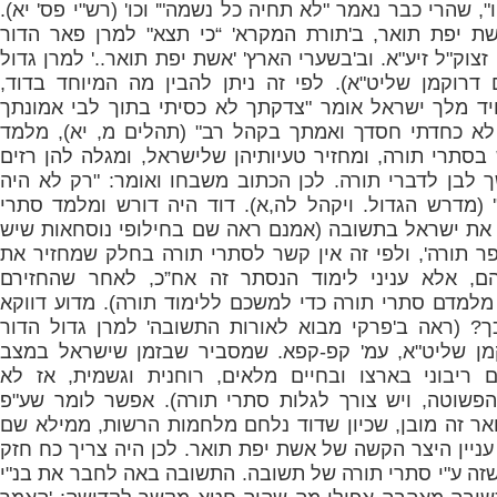
", שהרי כבר נאמר "לא תחיה כל נשמה"' וכו' (רש"י פס' יא).
שת יפת תואר, ב'תורת המקרא' “כי תצא" למרן פאר הדור
זצוק"ל זיע"א. וב'בשערי הארץ' 'אשת יפת תואר..' למרן גדול
 דרוקמן שליט"א). לפי זה ניתן להבין מה המיוחד בדוד,
דויד מלך ישראל אומר "צדקתך לא כסיתי בתוך לבי אמונתך
לא כחדתי חסדך ואמתך בקהל רב" (תהלים מ, יא), מלמד
בסתרי תורה, ומחזיר טעיותיהן שלישראל, ומגלה להן רזים
ך לבן לדברי תורה. לכן הכתוב משבחו ואומר: "רק לא היה
"' (מדרש הגדול. ויקהל לה,א). דוד היה דורש ומלמד סתרי
 את ישראל בתשובה (אמנם ראה שם בחילופי נוסחאות שיש
פר תורה', ולפי זה אין קשר לסתרי תורה בחלק שמחזיר את
הם, אלא עניני לימוד הנסתר זה אח”כ, לאחר שהחזירם
מלמדם סתרי תורה כדי למשכם ללימוד תורה). מדוע דווקא
? (ראה ב'פרקי מבוא לאורות התשובה' למרן גדול הדור
קמן שליט"א, עמ' קפ-קפא. שמסביר שבזמן שישראל במצב
 ריבוני בארצו ובחיים מלאים, רוחנית וגשמית, אז לא
פשוטה, ויש צורך לגלות סתרי תורה). אפשר לומר שע"פ
ואר זה מובן, שכיון שדוד נלחם מלחמות הרשות, ממילא שם
עניין היצר הקשה של אשת יפת תואר. לכן היה צריך כח חזק
שזה ע"י סתרי תורה של תשובה. התשובה באה לחבר את בנ"י