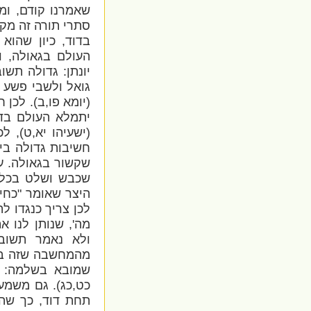
שאמרנו קודם, ומ
סתרי תורה זה מקד
בדוד, כיון שהוא
העולם בגאולה, ו
יונתן: גדולה תשו
גואל ולשבי פשע 
(יומא פו,ב). לכן
יתמלא העולם בדע
(ישעיהו יא,ט), ל
חשיבות גדולה ב
שקשור בגאולה. עו
שכבש ושלט בכל הע
היצר שאומר "כחי 
לכן צריך כנגדו ל
מה', שנותן לנו 
ולא נאמר תשובה
מהמחשבה שזה בא 
שמובא בשלמה: “
כט,כג). גם משמע
תחת דוד, כך שהו