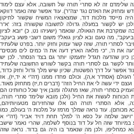
ה שלימדם זה לא סתרי תורה של תשובה, אלא עצם לימוד
ש ומחזק את האדם נגד יצה"ר). עוד אפשר שזה נאמר דווקא
 היה מייסד מלכות דוד, שמצאצאיו המשיח שקשור לתיקון
לכן יש לקשור במעלה גדולה לתשובה שקשורה בזה: 'א"ר
בה שמקרבת את הגאולה, שנאמר (ישעיהו נט, כ) "ובא לציון
ביעקב", מה טעם ובא לציון גואל? משום דשבי פשע ביעקב'
 חיבר לסתרי תורה, שזה קשר עמוק וחזק יותר. בפרט שלעתיד
ה את ה', "כי מלאה הארץ דעה את ה' כמים לים מכסים"
כן כיון שהדעה תגדל יתעמקו יותר גם בצד הנסתר. לכן יש
יותר לקשר גם לסתרי תורה בקשר לשורש התשובה שלעתיד
ד אפשר על דרך הפשטות, שכיון שיש מלך גדול וחזק כדוד,
ולם (אסת"ר א,ה), וכולם פחדו ממנו (דה"י א יד,יז), אז
ועצם ידי עשה לי את החיל הזה" (דברים ח,יז) מתחזק מאוד.
העמיק בסתרי תורה, שאז מתגלה ומובן איך שכל כוחותינו הם
את הכוחות לעשות את החיל (ולכן מובא שלימד סתרי תורה,
, אלא הסתרי תורה הם אלו שהחזירום מטעויותיהם,
מכוחם). עוד נראה שמלך מרמז על מלכות ה' בעולם, כמו
וישב שלמה על כסא ה' למלך תחת דויד אביו" (דה"י א
 במיוחד שזה חל על דוד בנוסף לשלמה, שהרי נאמר שישב
א כמחליפו, ולכן מה שנאמר בו היה גם בדוד. נראה שזה