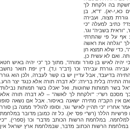
שקת בה ולקחת לך
 כא,י-יא). 'ד"א, בן
גוררת מצוה, ועבירה
צד? כתיב למעלה "כי
 "וראית בשביה" וגו'.
 אף על פי שהתרתי
לך "וגלחה את ראשה
", כדי שלא תמצא חן
תה. ואם לא עשית כן,
י יהיה לאיש בן סורר ומורה", מתוך כך "כי יהיה באיש חטא
בירה גוררת עבירה' וכו' (דב”ר ו,ד). דין יפת תואר נחשב
ירה בדיעבד, אבל עדיין יש בו קשר לעברה, ולכן הוא גורר
רה התירה בלית ברירה: 'לא דברה תורה אלא כנגד יצר הרע.
אל בשר תמותות שחוטות, ואל יאכלו בשר תמותות נבילות'
 וכך מסכם רש"י: '"ולקחת לך לאשה" – לא דברה תורה אלא
אם אין הקב"ה מתירה ישאנה באיסור. אבל אם נשאה סופו
ר אחריו "כי תהיין לאיש" וגו', וסופו להוליד ממנה בן סורר
 פרשיות הללו' (רש"י פס' יא). כל זה כמובן מדובר במלחמת
למלחמה. במלחמת הרשות הכותב מדבר' וכו' (ספרי). '"כי
במלחמת הרשות הכתוב מדבר, שבמלחמת ארץ ישראל אין