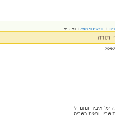
ים
פרשת כי תצא
כא
יא
י תורה
על איביך ונתנו ה'
 שביו. וראית בשביה