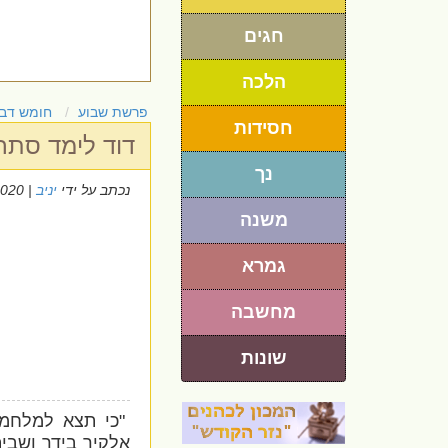
חגים
הלכה
פרשת שבוע
חומש דבר
חסידות
דוד לימד סתר
נך
נכתב על ידי
יניב
| 26/8/2020
משנה
גמרא
מחשבה
שונות
"כי תצא למלחמה 
אלקיך בידך ושבית