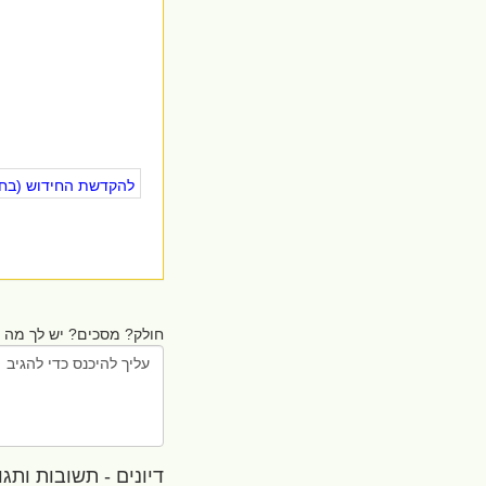
להקדשת החידוש (בחינ
חולק? מסכים? יש לך מה ל
דיונים - תשובות ותגובו