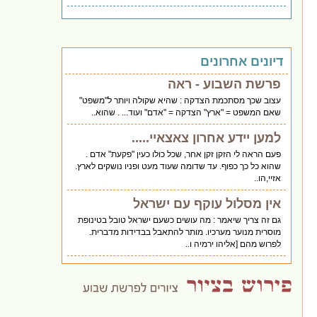
דיונים אחרונים
פרשת השבוע - ראה
עצוב שכך מסתכמת הצדקה : שהיא שקולה ויותר ל"משפט"
שאם המשפט = "ארץ" הצדקה = "אדם" ועוד... . שהוא..
למען יידע אחרון צאצאיי.....
פעם הראה לי הזקן זקן אחר, שכל כולו כעין "פקעת" אדם .
שהוא כל כך כפוף. עד שדומה שעוד מעט ופניו נושקים לארץ.
אזיי,הו..
אין מסלול עוקף עם ישראל
גם זה צריך שיאמר : מה עושים כשעם ישראל טובל בטינופת
מוסרית מנוער מערכיו. מותר להתאבל בבדידות מדברית.
לפרוש מהם [אליהו ירמיה ו..