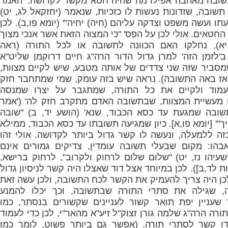
ובה מאהבה אפילו מה שהיה חטא מקשר לקדושה: 'האמר
תשובה, שזדונות נעשות לו כזכיות, שנאמר (יחזקאל לג, יט)
ו ועשה משפט וצדקה עליהם (חיה) יחיה"' (יומא פו,ב). לכן
 החטאים. אולי לכן על הפס' "כי המצוה הזאת אשר אנכי מצוך
,יא), נחלקו האם הכוונה לתשובה או לכל התורה (ראה
'לזמן הזה' למרן גדול הדור הרה"ג חיים דרוקמן שליט"א
ל, עמ' 73], שמסביר שזה שני צדדים של אותה מטבע, שיש לקיים מצוות,
 אז באה התשובה). נראה שיש בזה עומק, שמי שמתחבר חזק
עמוד ולקיים את כל התורה, שמתגבר על יצרו שמנסה
ו מעשיית המצוות, שבתשובה האדם מתקרב חזק לה' ('אמר
תשובה שמגעת עד כסא הכבוד, שנא' (הושע יד, ב) "שובה
ך"' [יומא פו,א]. כיון שמגיעה תשובתו עד כסא הכבוד, ממילא
 ללמעלה, ונעשה לו קשר גדול ביותר לקדושה. אולי זהו
בהו: מקום שבעלי תשובה עומדין, צדיקים גמורים אינם
שעיהו נז, יט) "שלום שלום לרחוק ולקרוב”, לרחוק ברישא,
ת לד,ב]). לכן במיוחד אצל דוד שאצלו היה קשר לניסיון גדול
כן היה צריך להעמיק את הקשר לכח התשובה, ולכן עשה זאת
ה, שגילה את סתרי התורה שבתשובה, וכך יכלו להמנע
שעניין יפת תואר קשור לעניינים שקשורים בנסתר, כמו
רה הרה"ג שלמה גורן זצוק"ל זיע"א מהאר"י, לכן כדי לעמוד
דו קשר לסתרי תורה. (אפשר גם ביותר פשוט, לומר כמו