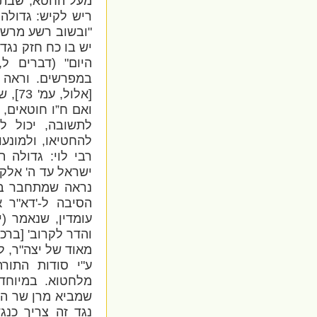
מעל החטא, שבתש
ריש לקיש: גדולה 
"ובשוב רשע מרשעת
יש בו כח חזק נגד
היום" (דברים ל
במפרשים. וראה ב
[אלו
ואם ח”ו חוטאים,
לתשובה, יכול ל
להחטיאו, ולמונע
רבי לוי: גדולה 
ישראל עד ה' אלקי
נראה שמתחבר בזה
הסיבה ל-'דא"ר א
עומדין, שנאמר (י
והדר לקרוב' [ברכו
מאוד של יצה"ר, ל
ע"י סודות התור
מלחטוא. במיוחד 
שמביא מרן שר התו
נגד זה צריך כנג