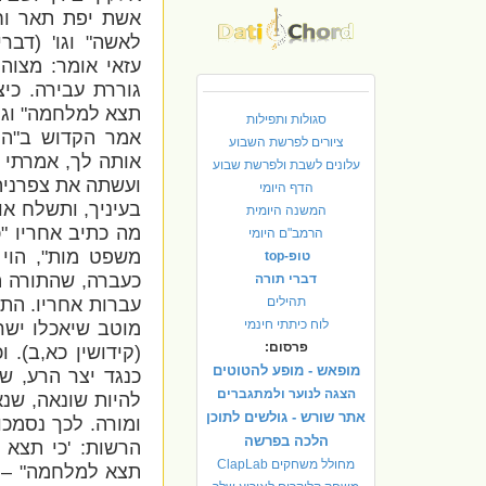
אשת יפת תאר וח
לאשה" וגו' (דברים
עזאי אומר: מצוה 
גוררת עבירה. כי
תצא למלחמה" וגו',
סגולות ותפילות
אמר הקדוש ב"ה:
ציורים לפרשת השבוע
אותה לך, אמרתי 
עלונים לשבת ולפרשת שבוע
ועשתה את צפרניה
הדף היומי
בעיניך, ותשלח או
המשנה היומית
מה כתיב אחריו "כ
הרמב"ם היומי
משפט מות", הוי ע
טופ-top
כעברה, שהתורה הת
דברי תורה
תהילים
עברות אחריו. התו
לוח כיתתי חינמי
מוטב שיאכלו ישר
פרסום:
(קידושין כא,ב).
מופאש - מופע להטוטים
כנגד יצר הרע, ש
הצגה לנוער ולמתגברים
להיות שונאה, שנאמ
אתר שורש - גולשים לתוכן
ומורה. לכך נסמכו
הלכה בפרשה
הרשות: 'כי תצא 
מחולל משחקים ClapLab
תצא למלחמה" – 