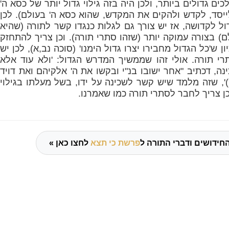
ים גדולים ביותר, ולכן היה בזה גילוי גדול יותר של כסא ה'
לייסד, לקדש ולהקים את המקדש, שהוא כסא ה' בעולם). לכן
דול לקדושה, אז יש צורך גם לגלות כנגדו קשר לתורה (שהיא
ולם) בצורה עמוקה יותר (שזהו סתרי תורה). וכן צריך להתחזק
יון ש'כל הגדול מחבירו יצרו גדול הימנו' (סוכה נב,א), לכן יש
רי תורה. אולי זהו שממשיך המדרש הגדול: 'ולא עוד אלא
ה, דכתיב "אחר ישובו בנ"י ובקשו את ה' אלקיהם ואת דויד
', שזה מלמד שיש קשר לשכינה על ידו, בשל מעלתו בגילוי
ן צריך לחבר לסתרי תורה כמו שאמרנו.
חידושים ודברי התורה ל
פרשת כי תצא
לחצו כאן »