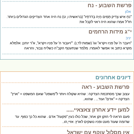
רשת השבוע - נח
לון
ֹחַ אִישׁ צַדִּיק תָּמִים הָיָה בְּדֹרֹתָיו" (בראשית ו, ט) נח היה אחד הצדיקים הגדולים ביותר.
"ל אמרו שהוא היה ראוי לקבל את
"ג מידות הרחמים
יב
יעבר ה' על פניו ויקרא" וגו' (שמות לד,ו). '"ויעבור ה' על פניו ויקרא", א"ר יוחנן: אלמלא
רא כתוב אי אפשר לאומרו. מלמד שנתעטף הקב"ה כשליח צבור, והראה
יונים אחרונים
פרשת השבוע - ראה
עצוב שכך מסתכמת הצדקה : שהיא שקולה ויותר ל"משפט" שאם המשפט = "ארץ"
הצדקה = "אדם" ועוד... . שהוא..
למען יידע אחרון צאצאיי.....
פעם הראה לי הזקן זקן אחר, שכל כולו כעין "פקעת" אדם . שהוא כל כך כפוף. עד
שדומה שעוד מעט ופניו נושקים לארץ. אזיי,הו..
אין מסלול עוקף עם ישראל