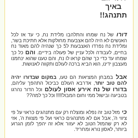
באיך
תתנהג!!
דורו
של נח שמחו והתלהבו מלידת נח, כי עד אז לכל
האנשים לא היה להם אצבעות מחולקות אלא חתיכת בשר,
ומלידת נח נפרדו האצבעות ל5 כך שנהיה להם מאוד נח
והם
בחיים, לעבודה ולכל עניין של פעולה בידיים.
כל כך
שמחו עד כדי כך שהם קראו לו נח, והם טענו שהוא ינחמנו
מעצבון ידינו, הוא הביא ברכה לעולם ותקווה לאנושות.
אבל
במבחן המציאות הם טעו,
במקום שבדורו יהיה
להם טוב
יותר
, אדרבא העולם כביכול התהפך עליהם,
בדורו של נח אירע אסון לעולם
וכל הדור נהרגו
בטביעה ובישול ממי וחום המבול!!!!! וכל כך למה??
כי
מזל טוב זה נפלא ומוצלח רק עם מתנהגים כראוי על פי
ציווי ה', אבל אם לא מתנהגים כראוי ועל פי מצוות ה', אזי
לא רק שהמזל הטוב לא יעזור אלא זה יהפך לזמן הגרוע
ביותר, לאסון נורא ומחריד.