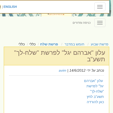
|
ENGLISH
Toggle
navigation
כניסה ומדורים
Toggle
navigation
פרשת שבוע
חומש במדבר
פרשת שלח
כללי
כללי
עלון "אברהם יגל" לפרשת "שלח-לך"
תשע"ב
נכתב על ידי
| 14/6/2012
avim
עלון "אברהם
יגל" לפרשת
"שלח-לך"
תשע"ב לחץ
כאן להורדה