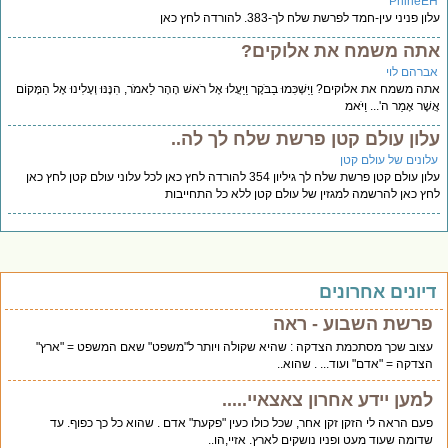
PnineE
ן פניני עין-חמד לפרשת שלח לך-383. להורדה לחץ כאן
תה משמח את אלוקים?
ברהם לוי
ה משמח את אלוקים? וַיַּשְׁכִּמוּ בַבֹּקֶר וַיַּעֲלוּ אֶל רֹאשׁ הָהָר לֵאמֹר, הִנֶּנּוּ וְעָלִינוּ אֶל הַמָּקוֹם
שֶׁר אָמַר ה'... וַיֹּאמ
לון עולם קטן פרשת שלח לך לה..
לונים של עולם קטן
עלון עולם קטן פרשת שלח לך גיליון 354 להורדה לחץ כאן לכל עלוני עולם קטן לחץ כאן
ץ כאן להרשמה למגזין של עולם קטן ללא כל התחייבות
יונים אחרונים
פרשת השבוע - ראה
עצוב שכך מסתכמת הצדקה : שהיא שקולה ויותר ל"משפט" שאם המשפט = "ארץ"
הצדקה = "אדם" ועוד... . שהוא..
למען יידע אחרון צאצאיי.....
פעם הראה לי הזקן זקן אחר, שכל כולו כעין "פקעת" אדם . שהוא כל כך כפוף. עד
שדומה שעוד מעט ופניו נושקים לארץ. אזיי,הו..