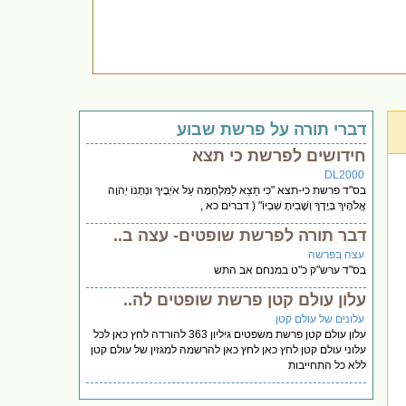
דברי תורה על פרשת שבוע
חידושים לפרשת כי תצא
DL2000
בס"ד פרשת כי-תצא "כִּי תֵצֵא לַמִּלְחָמָה עַל אֹיְבֶיךָ וּנְתָנוֹ יְהוָה
אֱלֹהֶיךָ בְּיָדֶךָ וְשָׁבִיתָ שִׁבְיוֹ" ( דברים כא ,
דבר תורה לפרשת שופטים- עצה ב..
עצה בפרשה
בס"ד ערש"ק כ"ט במנחם אב התש
עלון עולם קטן פרשת שופטים לה..
עלונים של עולם קטן
עלון עולם קטן פרשת משפטים גיליון 363 להורדה לחץ כאן לכל
עלוני עולם קטן לחץ כאן לחץ כאן להרשמה למגזין של עולם קטן
ללא כל התחייבות