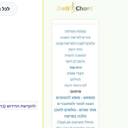
לכל ה
סגולות ותפילות
ציורים לפרשת השבוע
עלונים לשבת ולפרשת שבוע
הדף היומי
המשנה היומית
הרמב"ם היומי
טופ-top
דברי תורה
תהילים
לוח כיתתי חינמי
פרסום:
מופאש - מופע להטוטים
הצגה לנוער ולמתגברים
להקדשת החידוש (בחינ
אתר שורש - גולשים לתוכן
הלכה בפרשה
מחולל משחקים ClapLab