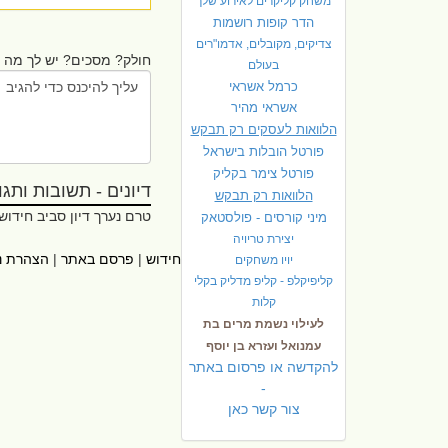
משחק קליקרים לאירוע שלך
הדר קופות רושמות
צדיקים, מקובלים, אדמו"רים
חולק? מסכים? יש לך מה ל
בעולם
כרמל אשראי
אשראי מהיר
הלוואות לעסקים רק תבקש
פורטל הובלות בישראל
פ
ורטל צימר בקליק
דיונים - תשובות ותגובו
הלוואות רק תבקש
טרם נערך דיון סביב חידוש
מיני קורסים - פולסטאק
יצירת טריויה
ראשי
|
אתרי עזר
|
אודות חידוש
|
פרסם באתר
|
הצהרת נ
יויו משחקים
קליפיקלפ - קליפ מדליק בקלי
קלות
לעילוי נשמת מרים בת
עמנואל ועזרא בן יוסף
להקדשה או פרסום באתר
-
צור קשר כאן