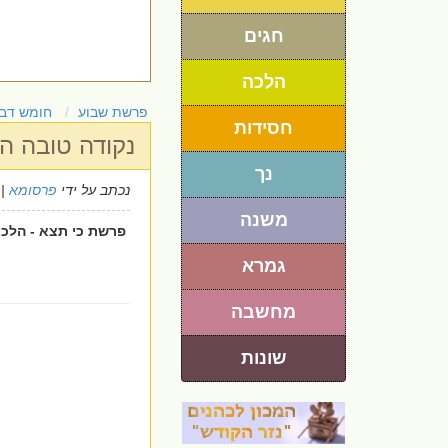
חגים
הלכה
פרשת שבוע
חומש דבר
חסידות
נקודה טובה ה
נך
נכתב על ידי
פרסומא
26/8/2012
משנה
פרשת כי תצא - הלכ
גמרא
מחשבה
שונות