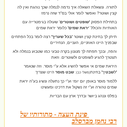
לתורה. ונשאלת השאלה איך נדמה לנמלה שכך נוהגת ואין לה
קצין ושוטר? ואפשר לומר אולי בס"ד שזה נרמז
בתחילת הפסוק
'שופטים ושוטרים
' שעולה בגימטרייה עם
האותיות והכולל '
יראת שמים'
כלומר יראת שמים
תיתן לך בחינת קצין ושוטר
'בכל שעריך'
רצה לומר בכל הפתחים
שבפניך היינו האוזניים, העניים, הנחיריים
והפה, ובכך תפתח לך מנגנון בקרה טבעי כמו שטבוע בנמלה ולא
תצטרך להגיע לשופטים ולשוטרים. וזאת
היראת שמים אי אפשר להשיג אלא ע"י מוסר. וזה שנאמר
'
ל
שבט
יך
'
בחינת
:
שבט מוסר
היינו שצריך
(משלי כב)
ללמוד מוסר באופן יום יומי וע"י כך נתעלה ונשיג בע"ה יראת
שמים טהורה וע"י זה נשקול את דרכינו ומעשינו
בפלס וננהג ביושר ובדרך ארץ עם הבריות.
פינת העצה - מתורותיו של
רבי נחמן מברסלב