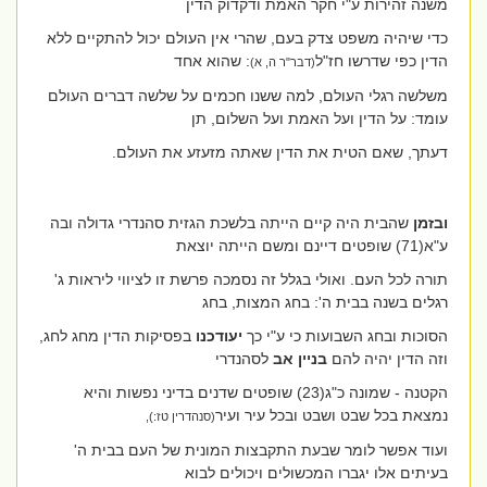
משנה זהירות ע"י חקר האמת ודקדוק הדין
כדי שיהיה משפט צדק בעם, שהרי אין העולם יכול להתקיים ללא
הדין
כפי שדרשו חז"ל
: שהוא אחד
(דבר"ר ה, א)
משלשה רגלי העולם, למה ששנו חכמים על שלשה דברים העולם
עומד: על הדין ועל האמת ועל השלום, תן
דעתך, שאם הטית את הדין שאתה מזעזע את העולם.
ובזמן
שהבית היה קיים הייתה בלשכת הגזית סהנדרי גדולה ובה
ע"א(71) שופטים דיינם ומשם הייתה יוצאת
תורה לכל העם. ואולי בגלל זה נסמכה פרשת זו לציווי ליראות ג'
רגלים בשנה בבית ה': בחג המצות, בחג
הסוכות ובחג השבועות כי ע"י כך
יעודכנו
בפסיקות הדין מחג לחג,
וזה הדין יהיה להם
בניין אב
לסהנדרי
הקטנה - שמונה כ"ג(23) שופטים שדנים בדיני נפשות והיא
נמצאת בכל שבט ושבט ובכל עיר ועיר
(סנהדרין טז:),
ועוד אפשר לומר שבעת התקבצות המונית של העם בבית ה'
בעיתים אלו יגברו המכשולים ויכולים לבוא