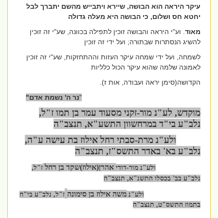
עיקר היראה הוא הבושה, שיירא ויתבייש מהשם יתברך לבל
יחטא חס ושלום, כי הבושה היא מעלה גדולה
מאוד
. וע"י היראה והבושה זוכין לתפילה בכוונה, שע"י זה זוכין
להשיג הנסתרות שבתורה; ועל ידי זה זוכין
לשמחה, ועל ידי שמחה עיקר העזות וההתחזקות, שע"י זה זוכין
לאמונה שלמה שהוא עיקר הכול כלליות
הקדושה(סימן יראה ועבודה, אות ז).
"
נר ה' נשמת אדם"
מוקדש, לע"נ מור-זקני מסעוד עמר בן תמו ז"ל,
נלב"ע בי"ד במרחשוון התשע"א, תנצב"ה
ולע"נ מרת-סבתי רחל אילוז בת עישה ע"ה,
נלב"ע בא' באדר התשס"ז, תנצב"ה
אהרן(אילוז)שקד בן רחל
ולע"נ מור-דודי
ז"ל,
נלב"ע בב' בכסלו התשנ"א, תנצב"ה
משה אילוז בן סימונה
ולע"נ
ז"ל, נלב"ע בי"ח
בתמוז התשס"ט, תנצב"ה