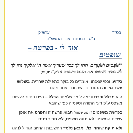
בס"ד
ערש"ק
כ"ט במנחם אב התשע"ב
אור לי - בפרשה –
שופטים
"שֹׁפְטִים וְשֹׁטְרִים תתן לך בכל שעריך אשר ה' אלקיך נתן לך
לשבטיך ושפטו את העם משפט צדק"
(
טז, יח)
כידוע
, וכפי שאנחנו אומרים כל בוקר בתפילת שחרית:
בשלוש
עשר מידות
התורה נדרשת וכו' ואחד מהם
הוא
מכלל ופרט
ונראה לומר שלאחר
הכלל
– היינו החיוב לעשות
משפט ע"פ דיני התורה וטעמיה כפי שהובא
בפרשת משפטים
תבוא פרשה זו ו
תפרט
את אופן
(חומש שמות)
עשיית המשפט:
לא תטה משפט, לא תכיר פנים
ולא תיקח שוחד וכו'. ומכאן נלמד
החשיבות והחיוב הגדול לנהוג