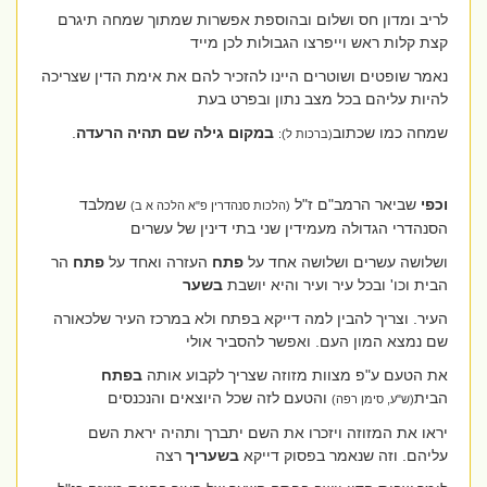
לריב ומדון חס ושלום ובהוספת אפשרות שמתוך שמחה תיגרם
קצת קלות ראש וייפרצו הגבולות לכן מייד
נאמר שופטים ושוטרים היינו להזכיר להם את אימת הדין שצריכה
להיות עליהם בכל מצב נתון ובפרט בעת
שמחה כמו שכתוב
במקום גילה שם תהיה הרעדה
.
(ברכות ל):
וכפי
שביאר הרמב"ם ז"ל
שמלבד
(הלכות סנהדרין פ"א הלכה א ב)
הסנהדרי הגדולה מעמידין שני בתי דינין של עשרים
ושלושה עשרים ושלושה אחד על
פתח
העזרה ואחד על
פתח
הר
הבית וכו' ובכל עיר ועיר והיא יושבת
בשער
העיר. וצריך להבין למה דייקא בפתח ולא במרכז העיר שלכאורה
שם נמצא המון העם. ואפשר להסביר אולי
את הטעם ע"פ מצוות מזוזה שצריך לקבוע אותה
בפתח
הבית
והטעם לזה שכל היוצאים והנכנסים
(ש"ע, סימן רפה)
יראו את המזוזה ויזכרו את השם יתברך ותהיה יראת השם
עליהם. וזה שנאמר בפסוק דייקא
בשעריך
רצה