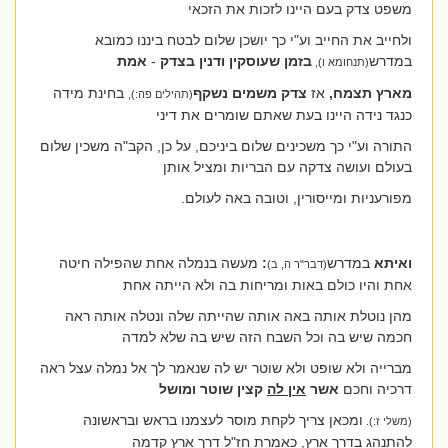
משפט צדק בעם היינו לזכות את הזכאי
ולחייב את החייב וע"י כך יושכן שלום לבטח ביננו כמובא
במדרש
בזמן שעוסקין ודנין בצדק
-
אמת
(תנחומא ו),
מארץ תצמח,
אז
צדק משמים נשקף
בחינת מידה
(תהילים פה:),
כנגד נידה היינו בעת שאתם שומרים את דיני
התורה וע"י כך משכינים שלום ביניכם, על כן, הקב"ה משכין שלום
בעולם ועושה צדקה עם הבריות ומציל אותן
מפורעניות ומייסורין, וטובה באה לעולם.
ואיתא
במדרש
:
מעשה בנמלה אחת שהפילה חיטה
(דבר"ר ה, ב)
אחת והיו כולם באות ומריחות בה ולא הייתה אחת
מהן נוטלת אותה באה אותה שהייתה שלה
ונטלה אותה ראה
חכמה שיש בה וכל השבח הזה שיש בה שלא למדה
מברייה ולא שופט ולא שוטר
יש לה שנאמר
לך אל נמלה עצל ראה
דרכיה וחכם
אשר
אין לה
קצין שוטר ומושל
ומכאן צריך לקחת מוסר לעצמנו בראש ובראשונה
(משלי ז:).
להתנהג בדרך ארץ, כאמרת חז"ל דרך ארץ קדמה