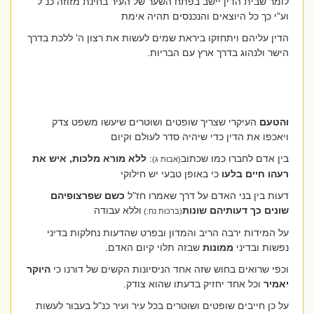
לומר שבית הדין יישב בפתח השער של העיר בחינת מזוזה כנ"ל
וע"י כך כל היוצאים והנכנסים תהיה אימת
הדין עליהם ויתחזקו ביראת שמים לעשות את רצון ה' ללכת בדרך
הישר ולנהוג בדרך ארץ עם הבריות.
והטעם
העיקרי שצריך שופטים ושוטרים שיעשו משפט צדק
ויאכפו את הדין כדי שיהיה סדר לעולם וקיום
בין אדם לחברו כמו שכתוב
:
ללא מורא מלכות, איש את
(אבות ג)
רעהו חיים בלעו
כי באופן טבעי יש חילוקי
דעות בין בני האדם על דרך שאמרו חז"ל
כשם שפרצופיהם
שונים כך דעותיהם שונות
וללא עבודה
(ברכות נח:)
על המידות ירבה הריב והמדון ובפרט שהדעות נחלקות בדיני
נפשות ובדיני
ממונות
שבזה תלוי קיום האדם.
וכפי שרואים בחוש שזה אחד הניסיונות הקשים של דורנו כי
היוקר
יאמיר
וכל אחד יחזיק בדעתו שהוא צודק.
על כן חייבים שופטים ושוטרים בכל עיר ועיר כנ"ל בעבור לעשות