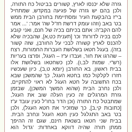
גזרה שלא יכנסו לארץ, קשורים בביטול כח התורה,
ולכן בהם יש גזרה של פגיעה במקדש, שמתחיל
בי"ז בהבקעת העיר ומסתיימת בחורבן הבית ממש
בט' באב (וזהו עומק דרשת חז”ל שה' אמר: '... אמר
להם הקב"ה: אתם בכיתם בכיה של חנם, ואני קובע
לכם בכיה לדורות' וכו' [תענית כט,א], שהבכיה שלא
להכנס לארץ קשורה לבכי על החורבן, שזה קשור
בזה). בעגל חטאו בשלושת העברות החמורות, רצח
– שהרגו את חור, ועבדו ע"ז – העגל, ופרצו בעריות
(רש"י. שמות לב,ו). לכן כשחטאו בשלושת אלו
בבית ראשון, בא החורבן (יומא ט,ב), כיון שעכשיו
חזרו לקלקול כמו בחטא העגל, כך שהמשכן שבא
בכח התשובה על חטא העגל לא ראוי להתקיים,
ולכן נחרב הבית (שהוא המשך המשכן), שבזמן
גזרת המרגלים זה כעין העלה שוב את העגל,
שמתבטל כח התורה (וכן הדר בחו”ל כעין עובד ע”ז
[כתובות קי,ב], כך שמזכיר את חטא העגל), ולכן
בט' באב התגלגל כעין חטא העגל ונחרב הבית.
בבית שני חטאו בשנאת חינם, שגם זה ההיפך
ממתן תורה שהיה דווקא באחדות: 'גדול הוא