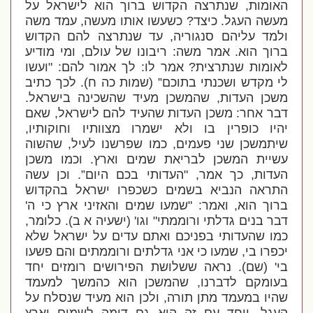
האומות, שנתרצה הקדוש ברוך הוא לישראל על
מעשה העגל. כיצד? כשעשו אותו מעשה, עמד משה
ולמד עליהם סנגוריה, עד שנתרצה להם הקדוש
ברוך הוא. אמר משה: ריבונו של עולם, ומי מודיע
לאומות שנתרצית? אמר לו: לך אמור להם: "ועשו
לי מקדש ושכנתי בתוכם” (שמות כה ח). לכך כתיב
משכן העדות, שהמשכן מעיד שהשכינה בישראל.
דבר אחר: משכן העדות שהעיד להם לישראל, שאם
יהיו כופרין בו ולא ישמרו מצוותיו וחוקותיו,
שיתמשכן שני פעמים, כמו שפרשנו לעיל, שהשוה
עשיית המשכן לבריאת שמים וארץ. וכמו משכן
העדות, כך אמר, "העדותי בכם היום”. וכן עשה
התראה הנביא בשמים כשכפרו ישראל בהקדוש
ברוך הוא, ואמר: "שמעו שמים והאזיני ארץ כי ה'
דבר בנים גדלתי ורוממתי" וגו' (ישעיה א ב). כלומר,
כמו שהעדותי בפניכם ואתם עדים על ישראל שלא
יכפרו בי, שמעו כי אני גדלתים ורוממתים והם פשעו
בי' (שם). נראה ששלושת הפירושים רומזים יחד
בעומקם לדברנו, שהמשכן הוא כהמשך למעמד
שהיו במעמד מתן תורה, ולכן הוא מעיד שנסלח על