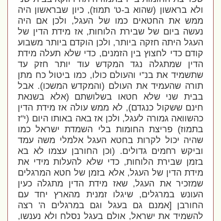
ולא בראשון (שהוא ב-ט' תמוז), כיון שבראשון היה
ממש את החטאים כמו של העגל, ולכן אם היה
נעשה ביום של שבירת הלוחות, אז מידת הדין של
העגל היתה חזקה ביותר, ולכן הוקדם ביותר משבוע
קודם כדי לחצוץ בין הזמנים, כדי שלא תעלה מידת
הדין שמתגלה נגד המקדש עוד יותר חזק עד
שתשמיד את בנ”י והעולם כולו, כמו ביטול כח מתן
תורה שהעמיד את העולם (והמקדש המשכו). אבל
בבית שני שלא חטאו בשלושתם (אלא בשנאת
חינם ששקול כנגדם), לא ממש עולה אז מידת הדין
כהשוואה גמורה לעגל, ולכן אז באה באותו היום (י"ז
בתמוז) פריצת החומות בלי השמדת ישראל כמו
שהיה יכול לקרות בחטא העגל אלמלי משה עמד
וביקש רחמים גדולים. (וכן החורבן עצמו לא בא
בזמן שבירת הלוחות, כדי שלא להעלות מידי את
מידת הדין של העגל, אלא בזמן של חטא המרגלים
שמזכיר את העגל, שאז מידת הדין מתגלה כעין
העונש במרגלים, שיגלו זמנית מהארץ יחד עם
החורבן [אמנם גם בעגל וגם במרגלים ה' רצה
להשמיד את ישראל, אולם בעגל נסלח ולא נענשו,