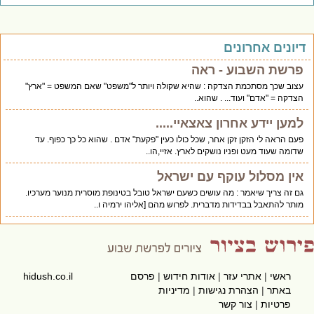
יונים אחרונים
פרשת השבוע - ראה
עצוב שכך מסתכמת הצדקה : שהיא שקולה ויותר ל"משפט" שאם המשפט = "ארץ"
הצדקה = "אדם" ועוד... . שהוא..
למען יידע אחרון צאצאיי.....
פעם הראה לי הזקן זקן אחר, שכל כולו כעין "פקעת" אדם . שהוא כל כך כפוף. עד
שדומה שעוד מעט ופניו נושקים לארץ. אזיי,הו..
אין מסלול עוקף עם ישראל
גם זה צריך שיאמר : מה עושים כשעם ישראל טובל בטינופת מוסרית מנוער מערכיו.
מותר להתאבל בבדידות מדברית. לפרוש מהם [אליהו ירמיה ו..
ראשי
|
אתרי עזר
|
אודות חידוש
|
פרסם
hidush.co.il
באתר
|
הצהרת נגישות
|
מדיניות
פרטיות
|
צור קשר