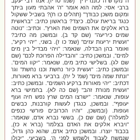
ה' מקדש ה' כוננו ידיך” (שמו' טו יז). אמר רבי יעקב
ברבי אסי: למה הוא אומר "ה' אהבתי מעון ביתך
ומקום משכן כבודך" (תהלים כו ח)? בשביל ששקול
כנגד בריאת עולם. כיצד? בראשון כתיב: "בראשית
ברא אלקים את השמים ואת הארץ”. וכתיב: "נוטה
שמים כיריעה" (שם קד ב). ובמשכן מה כתיב?
"ועשית יריעות עזים" (שמ' כו ז). בשני, "יהי רקיע”,
ואומר בהן הבדלה, שנאמר: "ויהי מבדיל בין מים
למים”, ובמשכן כתיב: "והבדילה הפרוכת לכם" (שם
שם לג). בשלישי כתיב מים, שנאמר: "יקוו המים”.
ובמשכן כתיב: "ועשית כיור נחשת וכנו נחשת" וגו'
"ונתת שמה מים" (שמ' ל יח). ברביעי ברא מאורות,
דכתיב: "יהי מאורות ברקיע השמים”. ובמשכן כתיב:
"ועשית מנורת זהב" (שם כה לא). בחמישי ברא
עופות, שנאמר: "ישרצו המים שרץ נפש חיה ועוף
יעופף”. ובמשכן, כנגדן לעשות קורבנות, כבשים
ועופות. (ובמשכן, "והיו הכרובים פורשי כנפים
למעלה”) (שם שם כ). בששי נברא אדם, שנאמר:
"ויברא אלקים את האדם בצלמו" (ברא' א כז),
בכבוד יוצרו. ובמשכן כתיב אדם, שהוא כהן גדול,
שנמשח לעבוד ולשמש לפני ה'. בשביעי, "יכולו