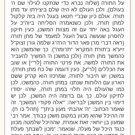
על התורה (שלזה נברא כדי שנתקנו לגילוי שם ה'
בעולם), ולכן העולם לא היה שלם ביצירתו עד מתן
תורה. אולם כיון שבנ"י חטאו בעגל היה בזה קלקול
למתן תורה, ולכן כשנאמרה הסליחה ביוה"כ על
העגל באה יחד עם זה מצוות המשכן, כעין תיקון
לחסרון שנעשה בשל העגל למעמד של מתן תורה
(ראה דברי מרן פאר הדור הרה"ג שלמה גורן זצוק"ל
זיע"א ב'תורת המקרא' “תרומה"). כך שהמשכן הוא
כהמשך מתן תורה (ולכן במשכן ה' המשיך להעביר
את התורה למשה, את פרטי התורה [לר"י] או שוב
את הכללים [לר"ע], כעין דוגמה של כח מתן תורה).
במשכן יש חיבור לתורה, שמרכזו הוא קה"ק ששם
הארון עם הלוחות שנתנו במתן תורה, כהמשכו. לכן
כמו שהעולם היה תלוי במתן תורה, שזהו יסודו
לתיקון עולם, כך גם בדומה היה המשכן. לכן יש
דימוי בין המשכן לבריאה: '"אלה פקודי המשכן”. זה
שאמר הכתוב: "ה' אהבתי מעון ביתך” (תהל' כו ח).
זה ההיכל שהוא מכוון במקום משכן כבודך. אמר רבי
שמעון בן יוחאי: זאת אומרת, שההיכל שלמטה מכוון
כנגד היכל של מעלה, שנאמר: "מכון לשבתך פעלת