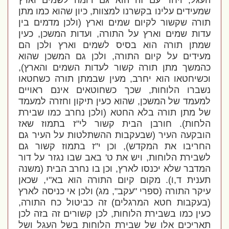
העגל, ויחד עם זה הוא גם דומה לשמים וארץ
שמעידים עלינו בקשרנו למצוות, כיון שהוא כמו מתן
תורה שקשור לקיום שמים וארץ (ולכן מדמים בין
עדות שמים וארץ על התורה, ועדות המשכן, כעין
שמתן תורה הוא בסיס לשמים וארץ ולכן הם
מעידים על קיום התורה, ולכן גם המשכן שהוא
כהמשך מתן תורה קשור לעדות השמים והארץ),
וכשיחטאו הוא יחרב, מעין שבמתן תורה כשחטאו
נשברו הלוחות, שכך כשחוטאים אינם ראויים
למעמד של המשכן, שהוא כעין תיקון וחזרה למעמד
של מתן תורה בלא החטא (ולכן נחרב כמו שבירת
הלחות). חורבן הבית קשור לי"ז בתמוז שאז
הובקעה העיר (שבעקבות ההשתלטות על העיר גם
החריבו את המקדש), וכן י"ז בתמוז קשור גם
לשבירת הלוחות, ויש את ט' באב שבו נגזר על דור
המדבר שלא יכנסו לארץ, וכן בו נחרב הבית (משנה
תענית ד,ו). מקום קיום התורה הוא בא"י, שכאן
עיקר התורה (ספרי "עקב", מג) ולכן אי כניסה לארץ
(בעקבות חטא המרגלים) זה כביטול כח התורה,
כעין כמו בשבירת הלוחות, לכן קשורים זה בזה לכן
תאריכים אלו של שבירת הלוחות בשל העגל ושל