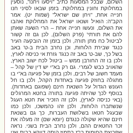
השלום, שבכל המסעות כתיב "ויסעו ויחנו", נוסעין
במחלוקת וחונין במחלוקת. בזמן שבאו לסיני חנו
חנייה אחת, "ויחן שם ישראל" (שמות יט). אמר
הקב"ה: הואיל ושנאו ישראל את המחלוקת ואהבו
את השלום, ונעשו חנייה אחת – הרי השעה שאתן
להם את תורתי' (פרק השלום), לכן גם זה קשור
לביטול כח מתן תורה, ולכן בזמן זה הובקעה העיר
כנגד שבירת הלוחות, וכן נחרב הבית ב-ט' באב
בשל כך, שב-ט' באב זה כנגד גזרת אי כניסה לארץ,
ולכן בו זה החורבן ממש – ביטול לכח ישוב הארץ,
שהאויב כבש לגמרי. גם רק בא"י יש דין של קהל –
מעמד חשוב של רבים, ולכן בזמן של פגיעה בא"י בו
מתגלה בחוזק פגיעה באחדות הקהל, ולכן בו חל
העונש הגדול על השנאת חינם (שפוגם באחדות).
בנוסף לכך שהיתה פגיעה בתורה בחטא המרגלים
(באי כניסה לארץ), ולכן זה הזכיר את חטא העגל
שנשתברו הלוחות, ולכן זהו כהמשכו, ולכן כמו
שבעגל חטאו בשלושת העברות, כך גם בשנאת
חינם שהיא שקולה כנגדם (יומא שם) זה מעלה את
זכר החטאים ההם, ולכן נחרב הבית בשני. נראה
שפריצת החומות בי"ז בתמוז היתה דווקא בבית שני