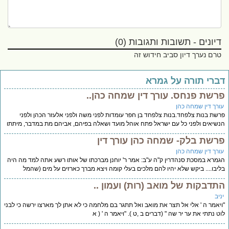
דיונים - תשובות ותגובות (0)
טרם נערך דיון סביב חידוש זה
ברי תורה על גמרא
רשת פנחס. עורך דין שמחה כהן..
ורך דין שמחה כהן
שת בנות צלפחד.בנות צלפחד בן חפר עומדות לפני משה ולפני אלעזר הכהן ולפני
שיאים ולפני כל עם ישראל פתח אוהל מועד ושאלה בפיהם, אביהם מת במדבר, מיתתו
רשת בלק- שמחה כהן עורך דין
ורך דין שמחה כהן
מרא במסכת סנהדרין ק"ה ע"ב: אמר ר' יוחנן מברכתו של אותו רשע אתה למד מה היה
יבו.... ביקש שלא יהיו להם מלכים בעלי קומה ויצא מברך כארזים על מים (שהמל
תדבקות של מואב (רות) ועמון ..
יב
יאמר ה ' אלי אל תצר את מואב ואל תתגר בם מלחמה כי לא אתן לך מארצו ירשה כי לבני
ט נתתי את ער יר שה " (דברים ב ,ט ). "ויאמר ה ' ( א