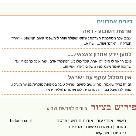
יונים אחרונים
פרשת השבוע - ראה
עצוב שכך מסתכמת הצדקה : שהיא שקולה ויותר ל"משפט" שאם המשפט = "ארץ"
הצדקה = "אדם" ועוד... . שהוא..
למען יידע אחרון צאצאיי.....
פעם הראה לי הזקן זקן אחר, שכל כולו כעין "פקעת" אדם . שהוא כל כך כפוף. עד
שדומה שעוד מעט ופניו נושקים לארץ. אזיי,הו..
אין מסלול עוקף עם ישראל
גם זה צריך שיאמר : מה עושים כשעם ישראל טובל בטינופת מוסרית מנוער מערכיו.
מותר להתאבל בבדידות מדברית. לפרוש מהם [אליהו ירמיה ו..
ראשי
|
אתרי עזר
|
אודות חידוש
|
פרסם
hidush.co.il
באתר
|
הצהרת נגישות
|
מדיניות
פרטיות
|
צור קשר