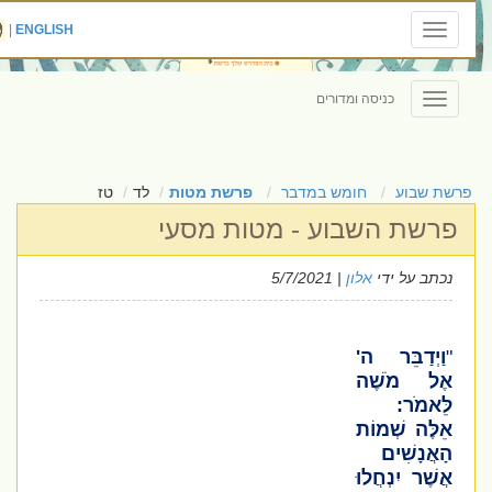
|
ENGLISH
Toggle
navigation
כניסה ומדורים
Toggle
navigation
פרשת שבוע
חומש במדבר
פרשת מטות
לד
טז
פרשת השבוע - מטות מסעי
נכתב על ידי
אלון
| 5/7/2021
"
וַיְדַבֵּר ה'
אֶל מֹשֶׁה
לֵּאמֹר:
אֵלֶּה שְׁמוֹת
הָאֲנָשִׁים
אֲשֶׁר יִנְחֲלוּ