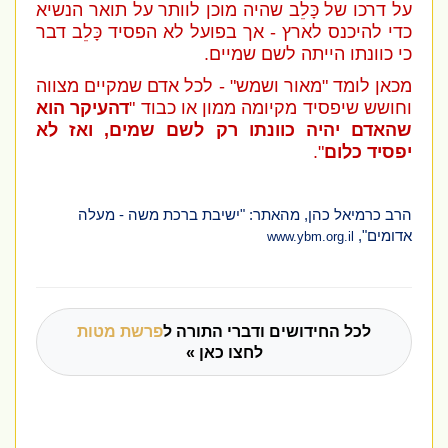
על דרכו של
כָּלֵב
שהיה מוכן לוותר על תואר הנשיא
כדי להיכנס לארץ - אך בפועל לא הפסיד
כָּלֵב
דבר
כי כוונתו הייתה לשם שמיים.
מכאן לומד "מאור ושמש" - לכל אדם שמקיים מצווה
וחושש שיפסיד מקיומה ממון או כבוד "
דהעיקר הוא
שהאדם יהיה כוונתו רק לשם שמים, ואז לא
יפסיד כלום
".
הרב כרמיאל כהן, מהאתר: "ישיבת ברכת משה - מעלה
אדומים",
www.ybm.org.il
לכל החידושים ודברי התורה ל
פרשת מטות
לחצו כאן »