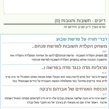
דיונים - תשובות ותגובות (0)
טרם נערך דיון סביב חידוש זה
ברי תורה על פרשת שבוע
שחק הקלדת תשובות לפרשת פנחס..
מי
 משחק הקלדת תשובות - פרשת פנחס ⌨️ לחצו על אותיות המקלדת והקלידו את
שובה הנכונה שחקו במשחק הקלדת תשובות לפרשת פנחס>
רגליות מדה כנגד מדה בפרשה ו..
 פ
שורית כיצד יכול אדם לדעת במה הוא חטא? ממה מכסה אותנו הסוכה? מי היה צריך
וץ אחר צדיקים ומדוע? במי מתגלגלת האשה העוברת על נדרים ושבועות? במי
כנסת האורחים של אברהם ורבקה
יב
ישא עיניו וירא והנה שלשה אנשים נצבים עליו וירא וירץ לקראתם מפתח האהל וישתחו
צה . ויאמר אדני אם נא מצאתי חן בעיניך אל נא תעבר מעל עבדך .