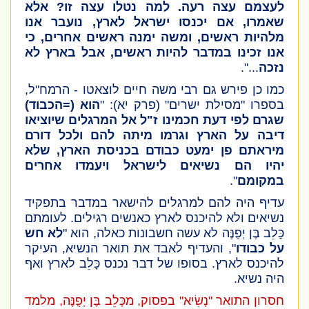
לעצמם עצה רעה. למה נטלו עצה זו? אלא
שאמרו, אם יכנסו ישראל לארץ, נועבר אנו
מלהיות ראשים, ומשה ימנה ראשים אחרים, כי
אנו זכינו במדבר להיות ראשים, אבל בארץ לא
נזכה
...".
כמו כן פירש גם רבי משה חיים לוצאטו - הרמח"ל,
בספרו "מסילת ישרים"
(פרק יא)
: "
הוא (=הכבוד)
שגרם לפי דעת חכמינו ז"ל אל המרגלים שיוציאו
דיבה על הארץ וגרמו מיתה להם ולכל דורם
מיראתם פן ימעט כבודם בכניסת הארץ, שלא
יהיו הם נשיאים לישראל ויעמדו אחרים
במקומם
".
עדיף היה להם למרגלים להישאר במדבר בתפקיד
נשיאים ולא להיכנס לארץ כאנשים רגילים. לעומתם
כָּלֵב בֶּן יְפֻנֶּה
לא עשה חשבונות כאלה, הוא "
לא חש
על כבודו
", והעדיף לאבד את תואר הנשיא, העיקר
להיכנס לארץ. בסופו של דבר נכנס
כָּלֵב
לארץ ואף
היה נשיא.
חסרון התואר "
נָשִׂיא
" בפסוק, מ
כָּלֵב בֶּן יְפֻנֶּה
, מלמד