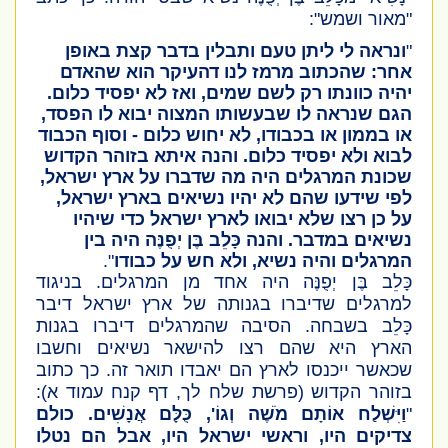
"מאור ושמש":
"
ונראה לי ליתן טעם ותבלין בדבר קצת באופן
אחר: שהכתוב מרמז לנו דהעיקר הוא שהאדם
יהיה כוונתו רק לשם שמים, ואז לא יפסיד כלום.
הגם שנראה לו שבעשותו המצוה יבוא לו הפסד,
או בממון או בכבודו, לא יחוש כלום - וסוף הכבוד
לבוא ולא יפסיד כלום. והנה איתא בזוהר הקדוש
שכונת המרגלים היה מה שדברו על ארץ ישראל,
לפי שידעו שהם לא יהיו נשיאים בארץ ישראל,
על כן רצו שלא יבואו לארץ ישראל כדי שיהיו
נשיאים במדבר. והנה
כָּלֵב בֶּן יְפֻנֶּה
היה בין
המרגלים והיה נשיא, ולא חש על כבודו
".
כָּלֵב בֶּן יְפֻנֶּה
היה אחד מן המרגלים. בניגוד
למרגלים שדיברו בגנותה של ארץ ישראל דיבר
כָּלֵב
בשבחה. הסיבה שהמרגלים דיברו בגנות
הארץ היא שהם רצו להישאר נשיאים וחשבו
שכאשר ייכנסו לארץ הם יאבדו תואר זה. כך כתוב
בזוהר הקדוש
(פרשת שלח לך, דף קנח עמוד א)
:
"
וַיִּשְׁלַח אוֹתָם מֹשֶׁה וְגוֹ', כֻּלָּם אֲנָשִׁים. כולם
צדיקים היו, וראשי ישראל היו, אבל הם נטלו