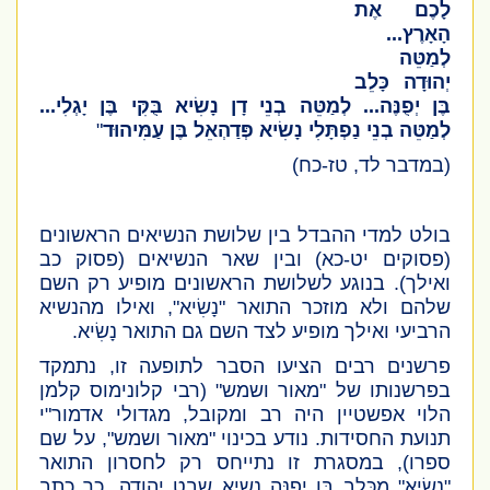
לָכֶם אֶת
הָאָרֶץ...
לְמַטֵּה
יְהוּדָה כָּלֵב
בֶּן יְפֻנֶּה... לְמַטֵּה בְנֵי דָן נָשִׂיא בֻּקִּי בֶּן יָגְלִי...
לְמַטֵּה בְנֵי נַפְתָּלִי נָשִׂיא פְּדַהְאֵל בֶּן עַמִּיהוּד
"
(במדבר לד, טז-כח)
בולט למדי ההבדל בין שלושת הנשיאים הראשונים
(פסוקים יט-כא) ובין שאר הנשיאים (פסוק כב
ואילך). בנוגע לשלושת הראשונים מופיע רק השם
שלהם ולא מוזכר התואר "
נָשִׂיא
", ואילו מהנשיא
הרביעי ואילך מופיע לצד השם גם התואר
נָשִׂיא
.
פרשנים רבים הציעו הסבר לתופעה זו, נתמקד
בפרשנותו של "מאור ושמש"
(רבי קלונימוס קלמן
הלוי אפשטיין היה רב ומקובל, מגדולי אדמור"י
תנועת החסידות. נודע בכינוי "מאור ושמש", על שם
ספרו)
, במסגרת זו נתייחס רק לחסרון התואר
"
נָשִׂיא
" מ
כָּלֵב בֶּן יְפֻנֶּה
נשיא שבט יהודה. כך כתב