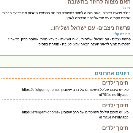
אם מצווה לחזור בתשובה
ל גל
''ד פרשת ניצבים: האם מצווה לחזור בתשובה פתיחה בפרשת השבוע מסופר על הברית
ורת הקב''ה עם ישראל לפני הכניסה לארץ
רשת ניצבים- עם ישראל ושליחו..
הובה קליין
שת נצבים - עם ישראל ושליחותו , אורו וישועתו - כיצד? מאת: אהובה קליין. פרשה זו
קראת סמוך לראש השנה הבאה עלינו לטובה - פותחת בפסוקי
יונים אחרונים
חינוך ילדים
כאן יש סיכום של כל השיעורים של הרב יעקובזון https://effulgent-gnome-
d79f1e.netlify.app/
חינוך ילדים
כאן יש סיכום של כל השיעורים של הרב יעקובזון https://effulgent-gnome-
d79f1e.netlify.app/
חינוך ילדים