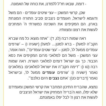
- דומה, שבאו חז"ל ללמדנו, את כוחה של האמונה.
שכן, קרשי המשכן – עצי שיטים עומדים - הם משל
ודוגמא לישראל, העומדים ניצבים סביב התורה המונחת
בארון. הם המקיפים את השכינה כמשרתי ה' המחכים
לעשות את רצונו ומצוותיו.
ראה שמות רבה (לג, ד): "אתה מוצא: כל מה שברא
הקב"ה למעלן - ברא למטן… למעלן (ישעיה ו) – 'שרפים
עומדים ממעל לו', למטן – 'עצי שטים עומדים'", הווה אומר,
עצי המשכן - משל הם למלאכי מרום המקיפים את כסא
הכבוד. כך גם ישראל דומים למלאכי השרת. ראה שמות
רבה (טו ו): "דימה הקב"ה את ישראל למלאכים: במלאכים
נאמר (ישעיה ו): 'שרפים
עומדים
ממעל לו', ובישראל
נאמר (דברים כט): 'אתם
נצבים
היום כולכם'".
נמצא, שהבריח התיכון המחבר את קרשי המשכן ומעמידם
שלא יפלו, הוא ה'בריח' המחזיק את ישראל הניצבים
לעשות את רצון ה' לבל יפלו באמונתם.