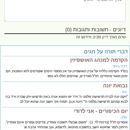
דיונים - תשובות ותגובות (0)
טרם נערך דיון סביב חידוש זה
ברי תורה על חגים
קדמה למנהג האושפיזין
ביר ביתך
"ד הקדמה כללית על עניין האושפיזין עד אין מספר הימים שקודמים לחג הסוכות, הם
ים מאוד מיוחדים. חז"ל מגדירים, שהימים הללו לא נספ
בואת יונה
יב
יקם יונה לברח תרשישה מלפני ה' וירד יפו וימצא אניה באה תרשיש ויתן שכרה וירד בה
וא עמהם תרשישה מלפני ה'” (יונה א,ג). תמוה איך חשב יונה שהוא יוכל לב
ום הכיפורים - אני לדודי
לון
מרים חז"ל (ברכות לד, ב) : "מקום שבעלי תשובה עומדין, צדיקים גמורים אינם עומדין".
יתכן לומר שחוטא השב בתשובה מחטאו, לדוגמא, גנב שהחזיר גניבה ש