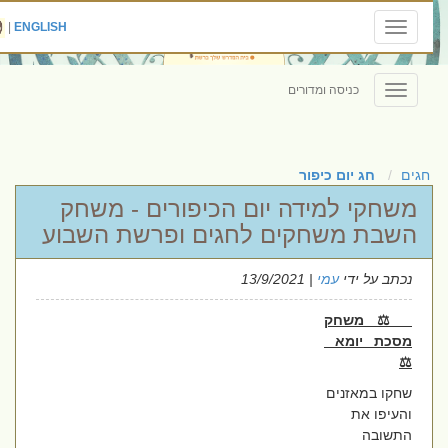
|
ENGLISH
Toggle
navigation
כניסה ומדורים
Toggle
navigation
חגים
חג יום כיפור
משחקי למידה יום הכיפורים - משחק
השבת משחקים לחגים ופרשת השבוע
נכתב על ידי
עמי
| 13/9/2021
⚖️ משחק
מסכת יומא
⚖️
שחקו במאזנים
והעיפו את
התשובה