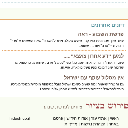
יונים אחרונים
פרשת השבוע - ראה
עצוב שכך מסתכמת הצדקה : שהיא שקולה ויותר ל"משפט" שאם המשפט = "ארץ"
הצדקה = "אדם" ועוד... . שהוא..
למען יידע אחרון צאצאיי.....
פעם הראה לי הזקן זקן אחר, שכל כולו כעין "פקעת" אדם . שהוא כל כך כפוף. עד
שדומה שעוד מעט ופניו נושקים לארץ. אזיי,הו..
אין מסלול עוקף עם ישראל
גם זה צריך שיאמר : מה עושים כשעם ישראל טובל בטינופת מוסרית מנוער מערכיו.
מותר להתאבל בבדידות מדברית. לפרוש מהם [אליהו ירמיה ו..
ראשי
|
אתרי עזר
|
אודות חידוש
|
פרסם
hidush.co.il
באתר
|
הצהרת נגישות
|
מדיניות