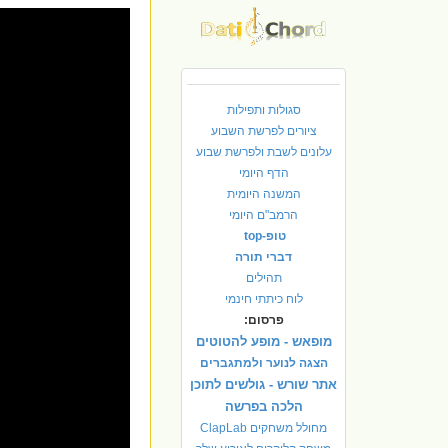
סגולות ותפילות
ציורים לפרשת השבוע
עלונים לשבת ולפרשת שבוע
הדף היומי
המשנה היומית
הרמב"ם היומי
טופ-top
דברי תורה
תהילים
לוח כיתתי חינמי
פרסום:
מופאש - מופע להטוטים
הצגה לנוער ולמתגברים
אתר שורש - גולשים לתוכן
הלכה בפרשה
מחולל משחקים ClapLab