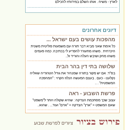
לארץ - משיח . אותו השלם במידותיו להכילם
דיונים אחרונים
מהפכות עושים בעם ישראל ...
כל אימת שאני מביא דבר תורה עם משמעות פוליטית משנית
היכרחית . משהו מתעורר להפריע לי בכתיבה. כמה פעמים
משהו מחק ושיבש העלה והוריד ול..
שלושה בתי דין בהר הבית
בס"ד. אם יש מקור בתורה שמנהיר את גודל הטרגדיה שאליה
נקלענו - כעם . בעצם המעשה הנלוז הקרוי : "המהפכה
המשפטית" . ..
פרשת השבוע - ראה
עצוב שכך מסתכמת הצדקה : שהיא שקולה ויותר ל"משפט"
שאם המשפט = "ארץ" הצדקה = "אדם" ועוד... . שהוא..