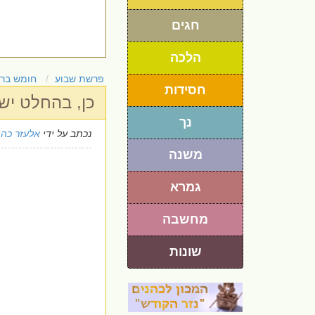
חגים
הלכה
פרשת שבוע
חומש בר
חסידות
כן, בהחלט יש
נך
נכתב על ידי
אלעזר כהן
משנה
גמרא
מחשבה
שונות