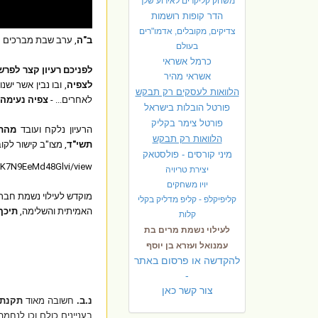
משחק קליקרים לאירוע שלך
הדר קופות רושמות
צדיקים, מקובלים, אדמו"רים
ב"ה
, ערב שבת מברכים ח
בעולם
כרמל אשראי
לפניכם רעיון קצר לפרש
אשראי מהיר
לצפיה
הלוואות לעסקים רק תבקש
לאחרים... - 
צפיה נעימה 

פורטל הובלות בישראל
פ
ורטל צימר בקליק
הרעיון נלקח ועובד 
הלוואות רק תבקש
תשי"ד
, מצו"ב קישור לקו
מיני קורסים - פולסטאק
K7N9EeMd48Glvi/view.
יצירת טריויה
יויו משחקים
מוקדש לעילוי נשמת חברי 
קליפיקלפ - קליפ מדליק בקלי
האמיתית והשלימה, 
תיכף
קלות
לעילוי נשמת מרים בת
עמנואל ועזרא בן יוסף
להקדשה או פרסום באתר
-
צור קשר כאן
נ.ב.
חשובה מאוד
תקנת 
בעניינים כולם וכן לנח