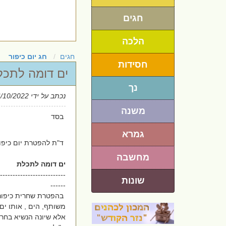
חגים
הלכה
חגים
חג יום כיפור
חסידות
ים דומה לתכלת
נך
נכתב על ידי
6/10/2022
משנה
בסד
גמרא
ד"ת להפטרת יום כיפו
מחשבה
ים דומה לתכלת
--------------------------
שונות
------
בהפטרת שחרית כיפור ו
משותף, הים , אותו ים 
אלא שיונה הנשיא בחר 