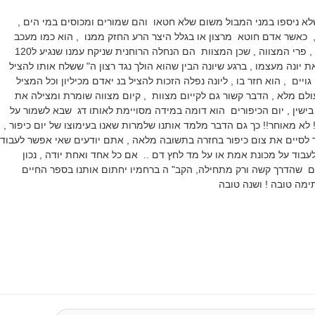
א ניספו במני המבול משום שלא חטאו והם שמורים ומכוסים במי הים ,
, כאשר אדם חוטא מרצון או בגלל היצר הרע החזק ממנו , הוא כמו מעכב
את אותו פרי של ברכה , פרי המצווה , שכן המצוות הם הנחלה הרוחנית שניקח עמנו שנגיע ל120
ת יונה מעצמו , ברגע שיונה הבין שהוא הולך נגד רצון ה" ששלח אותו להציל
גויים , הוא חזר בו , ליונה נפלה הזכות להציל בנ יאדם מכיליון וכל המציל
ולם מלא , הדבר קשור גם לקייום מצוות , קיום מצווה שומרת ומצילה את
בישין , יום הכיפורים הוא דומה במידה מסויימת לאותו דג שבא לשמור על
 ! לא מאוחר!! כך גם הדבר מלמד אותנו שלמרות שאנו בעימוצו של יום כיפור ,
 לסיים את צום כיפור בחזרה בתשובה מלאה , אתם יודעים שאי אפשר לעבוד
עבוד על מכונת אמת או על מד לחץ דם .. אם כל אחד ואחת יודה , נכון
 גם שהדרך קשה ורק מתחילה, הקב" ה ברחמיו יחתום אותנו בספר החיים
תימה טובה ! ושנה טובה