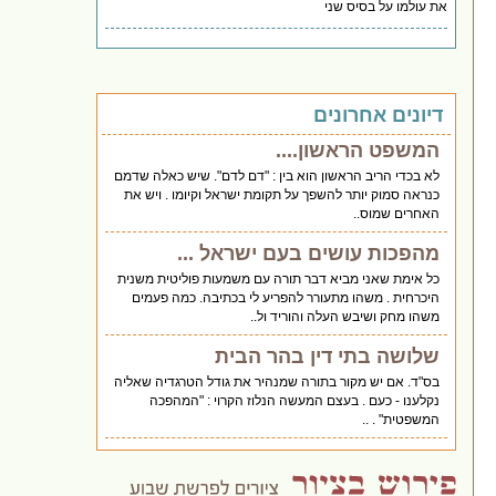
את עולמו על בסיס שני
דיונים אחרונים
המשפט הראשון....
לא בכדי הריב הראשון הוא בין : "דם לדם". שיש כאלה שדמם
כנראה סמוק יותר להשפך על תקומת ישראל וקיומו . ויש את
האחרים שמוס..
מהפכות עושים בעם ישראל ...
כל אימת שאני מביא דבר תורה עם משמעות פוליטית משנית
היכרחית . משהו מתעורר להפריע לי בכתיבה. כמה פעמים
משהו מחק ושיבש העלה והוריד ול..
שלושה בתי דין בהר הבית
בס"ד. אם יש מקור בתורה שמנהיר את גודל הטרגדיה שאליה
נקלענו - כעם . בעצם המעשה הנלוז הקרוי : "המהפכה
המשפטית" . ..