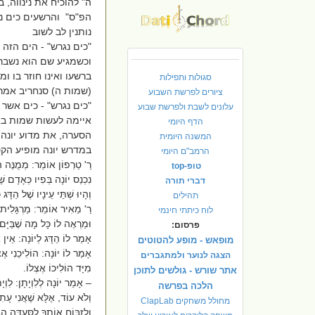
ה" להוכיח את נינווה, 
הפ"ס" והרשעים כים נגר
נותנין לב לשוב
"כים נגרש" - הים הזה
וכשמגיע שם הוא נשבר ע
ברשעו ואינו חוזר בו ו
סגולות ותפילות
(שמות ה) סנחריב אמר 
ציורים לפרשת השבוע
"כים נגרש" - כים אשר 
עלונים לשבת ולפרשת שבוע
איימה לעשות שמות באו
הדף היומי
הסערה, את מדוע יונה 
המשנה היומית
במדרש יונה מופיע הקטע המד
הרמב"ם היומי
רַ' טַרְפוֹן אוֹמֵר: מְמֻנֶּה הָ
טופ-top
נִכְנַס יוֹנָה בְּפִיו כְּאָדָם שֶׁ
דברי תורה
וְהָיוּ שְׁתֵּי עֵינָיו שֶׁל הַדָּג
תהילים
רַ' מֵאִיר אוֹמֵר: מַרְגָּלִית ה
לוח כיתתי חינמי
וּמַרְאֶה לוֹ כָּל מָה שֶׁבַּיָ
פרסום:
אָמַר לוֹ הַדָּג לְיוֹנָה: אֵין אַ
מופאש - מופע להטוטים
אָמַר לוֹ יוֹנָה: הוֹלִיכֵנִי אֶצְ
הצגה לנוער ולמתגברים
מִיָּד הוֹלִיכוֹ אֶצְלוֹ.
אתר שורש - גולשים לתוכן
– אָמַר יוֹנָה לְלִוְיָתָן: לִוְיָ
הלכה בפרשה
וְלֹא עוֹד, אֶלָּא שֶׁאֲנִי עָתִיד
מחולל משחקים ClapLab
וְלִזְבּוֹחַ אוֹתְךָ לַסְּעֻדָּה ה