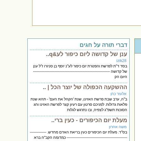
דברי תורה על חגים
ענן של קדושה ליום כיפור לע&q..
izik28
בסד ד"ת לפרשת והפטרת יום כיפור לע"נ יוסף בן סניורו ז"ל ענן
של קדושה -------------------------------------------------------------
היום הק
ההשקעה הכפולה של יוצר הכל | ..
אלעזר כהן
ב"ה, ערב שבת פרשת האזינו, שנת 'הקהל את העם' - תהא שנת
פלאות גדולות. לפניכם סרטון עם רעיון קצר לפרשת האזינו וחג
הסוכות תשפ"ג לצפיה, ובו נתרגש לגלות
מעלת יום הכיפורים - כעין ברי..
משה אהרון
בס"ד. מעלת יום הכיפורים כעין בריאת האדם מחדש. -------------
------------------------------------------------ כמדומה הקב"ה ברא