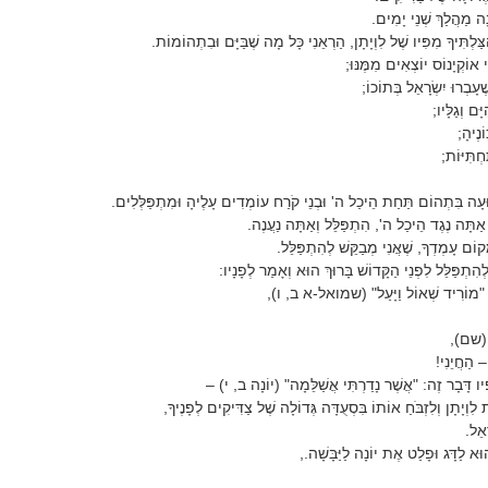
וֹנָה מַהֲלַךְ שְׁנֵי יָמִים.
ַּלְתִּיךָ מִפִּיו שֶׁל לִוְיָתָן, הַרְאֵנִי כָּל מָה שֶׁבַּיָּם וּבִתְהוֹמוֹת.
 אוֹקְיָנוֹס יוֹצְאִים מִמֶּנּוּ;
עָבְרוּ יִשְׂרָאֵל בְּתוֹכוֹ;
ּם וְגַלָּיו;
ֹנֶיהָ;
חְתִּיּוֹת;
בוּעָה בִּתְהוֹם תַּחַת הֵיכַל ה' וּבְנֵי קֹרַח עוֹמְדִים עָלֶיהָ וּמִתְפַּלְּלִים.
 אַתָּה נֶגֶד הֵיכַל ה', הִתְפַּלֵּל וְאַתָּה נַעֲנֶה.
וֹם עָמְדְךָ, שֶׁאֲנִי מְבַקֵּשׁ לְהִתְפַּלֵּל.
הִתְפַּלֵּל לִפְנֵי הַקָּדוֹשׁ בָּרוּךְ הוּא וְאָמַר לְפָנָיו:
תָ "מוֹרִיד שְׁאוֹל וַיָּעַל" (שמואל-א ב, ו),
" (שם),
 הַחֲיֵנִי!
ּיו דָּבָר זֶה: "אֲשֶׁר נָדַרְתִּי אֲשַׁלֵּמָה" (יוֹנָה ב, י) –
ִוְיָתָן וְלִזְבֹּחַ אוֹתוֹ בִּסְעֻדָּה גְּדוֹלָה שֶׁל צַדִּיקִים לְפָנֶיךָ,
ָאֵל.
וּא לַדָּג וּפָלַט אֶת יוֹנָה לַיַּבָּשָׁה.,