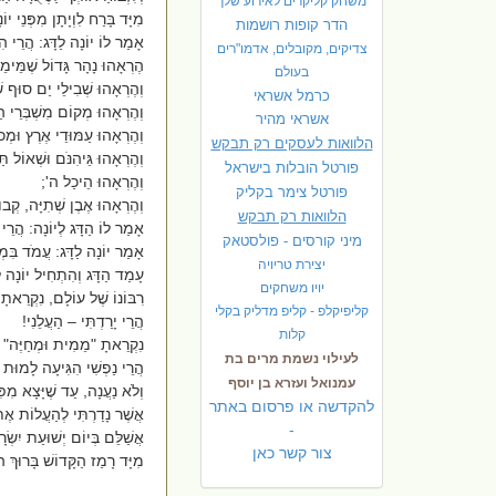
משחק קליקרים לאירוע שלך
מִיָּד בָּרַח לִוְיָתָן מִפְּנֵי י
הדר קופות רושמות
אָמַר לוֹ יוֹנָה לַדָּג: הֲרֵי הִצ
צדיקים, מקובלים, אדמו"רים
הֶרְאָהוּ נָהָר גָּדוֹל שֶׁמֵּימֵי
בעולם
וְהֶרְאָהוּ שְׁבִילֵי יַם סוּף שֶׁ
כרמל אשראי
וְהֶרְאָהוּ מְקוֹם מִשְׁבְּרֵי הַיָ
אשראי מהיר
וְהֶרְאָהוּ עַמּוּדֵי אֶרֶץ וּמְכו
הלוואות לעסקים רק תבקש
וְהֶרְאָהוּ גֵּיהִנֹּם וּשְׁאוֹל תַּ
פורטל הובלות בישראל
וְהֶרְאָהוּ הֵיכַל ה';
פ
ורטל צימר בקליק
וְהֶרְאָהוּ אֶבֶן שְׁתִיָּה, קְ
הלוואות רק תבקש
אָמַר לוֹ הַדָּג לְיוֹנָה: הֲרֵי
מיני קורסים - פולסטאק
אָמַר יוֹנָה לַדָּג: עֲמֹד בִּמְק
יצירת טריויה
עָמַד הַדָּג וְהִתְחִיל יוֹנָה לְ
יויו משחקים
רִבּוֹנוֹ שֶׁל עוֹלָם, נִקְרֵא
קליפיקלפ - קליפ מדליק בקלי
הֲרֵי יָרַדְתִּי – הַעֲלֵנִי!
קלות
נִקְרֵאתָ "מֵמִית וּמְחַיֶּה
לעילוי נשמת מרים בת
הֲרֵי נַפְשִׁי הִגִּיעָה לָמוּת –
עמנואל ועזרא בן יוסף
וְלֹא נַעֲנָה, עַד שֶׁיָּצָא מִפִ
להקדשה או פרסום באתר
אֲשֶׁר נָדַרְתִּי לְהַעֲלוֹת אֶת ל
-
אֲשַׁלֵּם בְּיוֹם יְשׁוּעַת יִשְׂר
צור קשר כאן
מִיָּד רָמַז הַקָּדוֹשׁ בָּרוּךְ ה