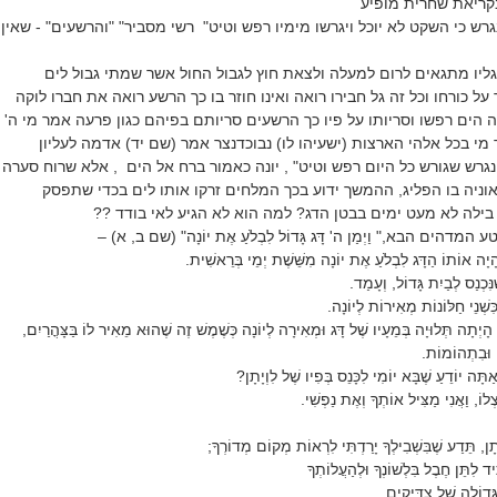
בקריאת שחרית מופיע
ש כי השקט לא יוכל ויגרשו מימיו רפש וטיט" רשי מסביר" "והרשעים" - שאין
 גליו מתגאים לרום למעלה ולצאת חוץ לגבול החול אשר שמתי גבול לים
ל כורחו וכל זה גל חבירו רואה ואינו חוזר בו כך הרשע רואה את חברו לוקה
מה הים רפשו וסריותו על פיו כך הרשעים סריותם בפיהם כגון פרעה אמר מי ה'
מי בכל אלהי הארצות (ישעיהו לו) נבוכדנצר אמר (שם יד) אדמה לעליון
נגרש שגורש כל היום רפש וטיט" , יונה כאמור ברח אל הים , אלא שרוח סערה
ניה בו הפליג, ההמשך ידוע בכך המלחים זרקו אותו לים בכדי שתפסק
בילה לא מעט ימים בבטן הדג? למה הוא לא הגיע לאי בודד ??
הים הבא," וַיְמַן ה' דָּג גָּדוֹל לִבְלֹעַ אֶת יוֹנָה" (שם ב, א) –
יָה אוֹתוֹ הַדָּג לִבְלֹעַ אֶת יוֹנָה מִשֵּׁשֶׁת יְמֵי בְּרֵאשִׁית.
נִּכְנַס לְבַיִת גָּדוֹל, וְעָמַד.
 כִּשְׁנֵי חַלּוֹנוֹת מְאִירוֹת לְיוֹנָה.
ָיְתָה תְּלוּיָה בְּמֵעָיו שֶׁל דָּג וּמְאִירָה לְיוֹנָה כְּשֶׁמֶשׁ זֶה שֶׁהוּא מֵאִיר לוֹ בַּצָּהֳרַיִם,
ּם וּבִתְהוֹמוֹת.
תָּה יוֹדֵעַ שֶׁבָּא יוֹמִי לִכָּנֵס בְּפִיו שֶׁל לִוְיָתָן?
לוֹ, וַאֲנִי מַצִּיל אוֹתְךָ וְאֶת נַפְשִׁי.
תָן, תֵּדַע שֶׁבִּשְׁבִילְךָ יָרַדְתִּי לִרְאוֹת מְקוֹם מְדוֹרְךָ;
 לִתֵּן חֶבֶל בִּלְשׁוֹנְךָ וּלְהַעֲלוֹתְךָ
ַגְּדוֹלָה שֶׁל צַדִּיקִים.