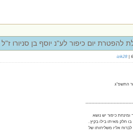
 להפטרת יום כיפור לע"נ יוסף בן סניורו ז"ל
izik28
| 
ר התשפ"ג
--------------------------------
מינחת כיפור יש נושא
בו חלק מאיתו בילו בקיץ..
לברוח אליו משליחותו של