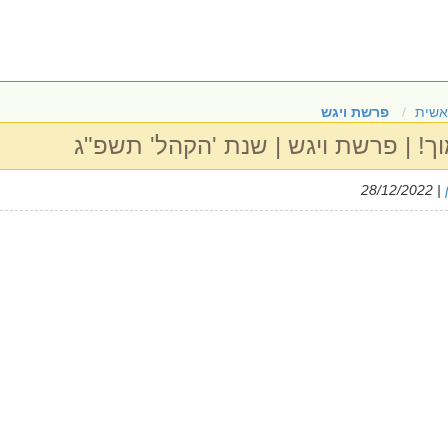
אשית
פרשת ויגש
ך! | פרשת ויגש | שנת 'הקהל' תשפ"ג
| 28/12/2022