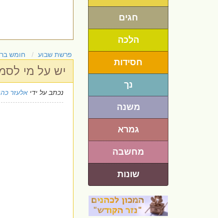
חגים
הלכה
פרשת שבוע
חומש בר
חסידות
יש על מי לסמו
נך
נכתב על ידי
אלעזר כהן
משנה
גמרא
מחשבה
שונות