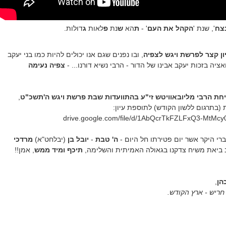
נצח
', שנת '
הקהל את העם
' -
ת
הא
ש
נת
פ
לאות
ג
דולות.
ון קצר לפרשת ויגש לצפיה
, ובו נפנים שגם אנו יכולים להיות כמו בני יעקב
ציה בזכות יעקב אבינו של הדור - הרבי נשיא דורנו... -
צפיה נעימה
חת הרבי מליובאוויטש זי"ע בהתוועדות שבת פרשת ויגש ה'תשכ"ט
,
 (בתרגום ללשון הקודש) לתוספת עיון:
drive.google.com/file/d/1AbQcrTkFZLFxQ3-MtMc
רי היקר אשר יום פטירתו חל היום -
ה' טבת
-
יובל בן
(יבלחט"א)
מרדכי
וב ביאת משיח צדקנו בגאולה האמיתית והשלימה,
תיכף ומיד ממש
, אמן!!
הן
,
חריש - ארץ הקודש.