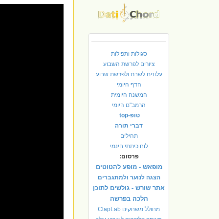
סגולות ותפילות
ציורים לפרשת השבוע
עלונים לשבת ולפרשת שבוע
הדף היומי
המשנה היומית
הרמב"ם היומי
טופ-top
דברי תורה
תהילים
לוח כיתתי חינמי
פרסום:
מופאש - מופע להטוטים
הצגה לנוער ולמתגברים
אתר שורש - גולשים לתוכן
הלכה בפרשה
מחולל משחקים ClapLab