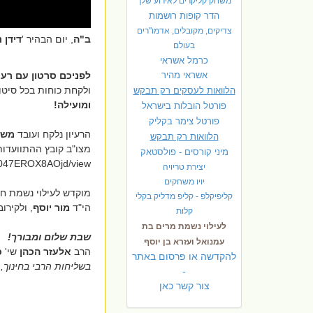
משחק קליקרים לאירוע שלך
הדר קופות רושמות
צדיקים, מקובלים, אדמו"רים
ב"ה
, יום הבהיר '
דידן 
בעולם
כרמל אשראי
אשראי מהיר
לפניכם סרטון עם רעי
ולקחת כוחות בכל סיטוא
הלוואות לעסקים רק תבקש
ומועילה!
פורטל הובלות בישראל
פ
ורטל צימר בקליק
הרעיון נלקח ועובד
משי
הלוואות רק תבקש
מצו"ב קובץ ההתוועדות
מיני קורסים - פולסטאק
y047EROX8AOjd/view
יצירת טריויה
יויו משחקים
מוקדש לעילוי נשמת חב
קליפיקלפ - קליפ מדליק בקלי
הי"ד
מור יוסף
, ולקיר
קלות
לעילוי נשמת מרים בת
שבת שלום ומבורך!
עמנואל ועזרא בן יוסף
הרב
אלעזר הכהן
שי'
כ
להקדשה או פרסום באתר
בשליחות הרבי בחינוך, 
-
צור קשר כאן