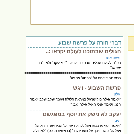
דברי תורה על פרשת שבוע
הגולים שבתוכנו לעולם יקראו :..
משה אהרון
בס"ד. לעולם הגולים שבתוכנו יקראו : "בני יעקב" ולא : "בני
ישראל" .
==============================================.
ברשימה קודמת על "הפטולוגיה של
פרשת השבוע - ויגש
אלון
"וַיֹּאמֶר אֱ-לֹהִים לְיִשְׂרָאֵל בְּמַרְאֹת הַלַּיְלָה וַיֹּאמֶר יַעֲקֹב יַעֲקֹב וַיֹּאמֶר
הִנֵּנִי. וַיֹּאמֶר אָנֹכִי הָאֵ-ל אֱ-לֹהֵי אָבִיך
יעקב לא נישק את יוסף במפגשם
יניב
"ויאסר יוסף מרכבתו ויעל לקראת ישראל אביו גשנה וירא אליו
ויפל על צואריו ויבך על צואריו עוד” (בראשית מו,כט). 'למה לא