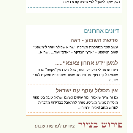
נשק יעקב ליוסף? לפי שהיה קורא באות
דיונים אחרונים
פרשת השבוע - ראה
עצוב שכך מסתכמת הצדקה : שהיא שקולה ויותר ל"משפט"
שאם המשפט = "ארץ" הצדקה = "אדם" ועוד... . שהוא..
למען יידע אחרון צאצאיי.....
פעם הראה לי הזקן זקן אחר, שכל כולו כעין "פקעת" אדם .
שהוא כל כך כפוף. עד שדומה שעוד מעט ופניו נושקים לארץ.
אזיי,הו..
אין מסלול עוקף עם ישראל
גם זה צריך שיאמר : מה עושים כשעם ישראל טובל בטינופת
מוסרית מנוער מערכיו. מותר להתאבל בבדידות מדברית.
לפרוש מהם [אליהו ירמיה ו..