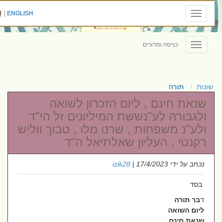
|
ENGLISH
Toggle
navigation
כניסה ומדורים
Toggle
navigation
שונות
תורה
שנאת חינם , ליום הזכרון לשואה
ולגבורה לע"נששת המיליונים זל הי"ד
ולע"נ משפחות , שרנו מלו , טבוך ווליש
רקנטי , העליון שאלתיאל ה"ד
נכתב על ידי
| 17/4/2023
izik28
בסד
ד
בר תורה
ליום השואה
שנאת חינם