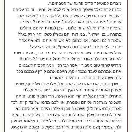
מצרים לפוטיפר סריס פרעה שר הטבחים.".
כל זה קרה בגלל שיוסף הצדיק אולי לגלג על אחיו , ודיבר עליהם
רעה, אך האם זו סיבה להעלים אח , למשך שנים ? ולצער את
אביהם ? איפה כיבוד האב שלהם ? יראת השמיים ? בעיני ..
שיסלח לי ה" היא לא שווה כלום , שכן למרות היותם גדולים
בתורה ,, בני ישראל , במידות הם נכשלו כשלון חרוץ רק בגלל
שנאת חינם וגאוה , אני כמובן לא משווה אותם ולא אף אחד
יהודי ! לגרמנים !!! בשום צורה ואופן!! חד משמעי לא !
אבל שנאת חינם וצער ובזבוז שנים היו שם גם היו , מה עוד שהם
לא ידעו מה עלה בגורל יוסף? חיי? מת? התפקר ?? כלום !!
מדרש שחור טוב מסביר " אמר רבי חנין אמר הקב"ה לשבטים
אתם אמרתם לעבד נמכר יוסף, חייכם אתם קורין עצמכם בכל
שנה ושנה עבדים היינו... (תהלים מזמור י)
...שכך כתוב, אם יאמרו לכה אתנו וגו', אלו אחיו של יוסף, שהיו
מצפין ואומרים אימתי יגיע הקץ ונהרגהו, וכיוון שבא אצלם
התחילו לומר זה אל זה הרי הוא השעה, הרי הוא העונה, והיתה
השכינה משחקת עליהם ואומרת, אוי לכם מדמו של צדיק זה, לכך
נאמר, (בראשית ל"ז) וישמע ראובן ויצילהו מידם, אמר להם באו
ואתן לכם עצה נשליך אותו לבור כשהוא חי וידנו אל תהי בו... אמר
רבי זבדאי אמר רבי לוי מי הורידו לבור מכל אחיו, הוי אומר שמעון
ולוי, שנאמר (שם מ"ט) בסודם אל תבא נפשי, כי באפם הרגו איש,