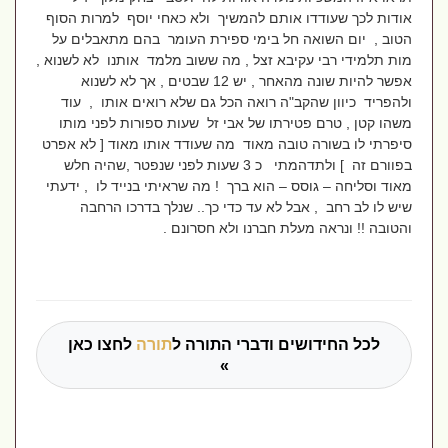
אודות לכך שעודדו אותם להמשיך ולא כאחי יוסף למרות הסוף
הטוב , יום השואה חל בימי ספירת העומר בהם מתאבלים על
מות תלמידי רבי עקיבא זצל , מה ששוב מלמד אותנו לא לשנוא ,
אפשר להיות שונה מהאחר , יש 12 שבטים , אך לא לשנוא
ולהפריד כיוון שהקב"ה רואה הכל גם שלא רואים אותו , עוד
משהו קטן , טרם פטירתו של אבי זל שעות ספורות לפני מותו
סיפרתי לו בשורה טובה מאוד מה שעודד אותו מאוד [ לא אפרט
בפוורם זה ] ולתדהמתי כ 3 שעות לפני שנפטר ,שהיה חלש
מאוד וסליחה – גוסס – הוא ברך ! מה שראיתי בנייד לו , ידעתי
שיש לו לב רחב , אבל לא עד כדי כך.. שנלך בדרכו הרחבה
והטובה !! ונראה מעלת חברנו ולא חסרונם .
לכל החידושים ודברי התורה ל
תורה
לחצו כאן
»