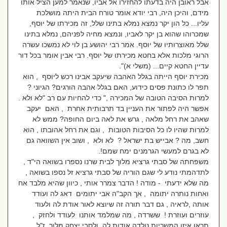
אבל ראובן היה בדעתו להחזירו אל אביו, שנאמר למען הציל אותו
מידם, והיכן היה, רבי יודא אומר טורח הבית היתה מושלכת
עליו... כל הון יקר נמצא נמלא בתינו שלל, זה מכירתו של יוסף,
שמכרוהו שהוא בן יקר לאביו, ונמצא מחיה לפניהם, נמלא בתינו
שלל מאוצרותיו של יוסף. אמר רבי יהושע בן לוי לא נמשכו עשרה
הרוגי מלכות אלא בחטא מכירתו של יוסף. רבי אבין אומר בכל דור
עדיין החטא קיים... (משלי א)".
מכירת יוסף הייתה בגלל האהבה שיעקב אבינו רכש ליוסף , הוא
תפר לו כתונת פסים כידוע, האם בגלל אהבה הורגים? הגיוני ?
למרות הסיבה הטובה של המכירה ," כדי להחיות עם רב "לא ולא .
אפשר היה לפתור את העניין בד תרבותית אחרת , האם יעקב
שאהב את רחל מלאה , גרש את לאה ביום החופה? ממש לא
למרות שהיו לו כל הסיבות הטובות , וגם את רחל אהובתו , הוא
חשב, מה ? אבייש בת ישראל ? לא ולא , ושוב אין השוואה גם
לא בגרם למעשי הגרמנים ימח שמם!.
משפחתה של סבתי גרציא מלוך לבית שרנו נספרו בשואה הי"ד ,
לתדהמתי נודע לי שגם הוריה של סבתי גרציא זל נספו בשואה ,
מה שלא ידעתי - מודה ! הדבר צמרר אותי , כיוון שהיא מלבד אח
ואחות נותרה יתומה , אך הקב"ה אבי יתומים דאג לה ועודד
אותה ,לראיה , גם דבר תורה זה שיוצא לאור אודת לה ולעוד
עוזרים ועוזרת ! ששרדה , מה שמלמד אותנו לעודד ולחזק ,
תראו איזו המשכיות נולדה אודות לה ולסבי יצחק מלוך ז"ל