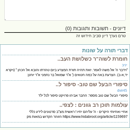
דיונים - תשובות ותגובות (0)
טרם נערך דיון סביב חידוש זה
ברי תורה על שונות
ומרת לשוה"ר כשלושת העב..
יב
ידבר ה' אל משה לאמר. זאת תהיה תורת המצרע ביום טהרתו והובא אל הכהן " (ויקרא
,א-ב). הצרעת באה על כמה חטאים (' א"ר שמואל בר נחמני א"ר יוחנן:
יפורי הבעל שם טוב- סיפור ל..
dvir4
פורי הבעל שם טוב מספר: החבר אביהו פרויקט סיפור לכל ילד
ולמות תוכן רב גוונים : לצפי..
יי ואחיותי היקרים - ה' עליהם יחיו ! ראשית מצ"ב סרטונים לידע כללי
https://www.hidabroot.org/article/11596 הזוהר הקדוש במאות מק