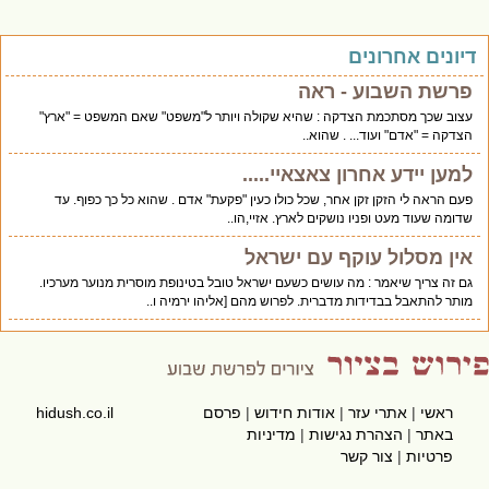
יונים אחרונים
פרשת השבוע - ראה
עצוב שכך מסתכמת הצדקה : שהיא שקולה ויותר ל"משפט" שאם המשפט = "ארץ"
הצדקה = "אדם" ועוד... . שהוא..
למען יידע אחרון צאצאיי.....
פעם הראה לי הזקן זקן אחר, שכל כולו כעין "פקעת" אדם . שהוא כל כך כפוף. עד
שדומה שעוד מעט ופניו נושקים לארץ. אזיי,הו..
אין מסלול עוקף עם ישראל
גם זה צריך שיאמר : מה עושים כשעם ישראל טובל בטינופת מוסרית מנוער מערכיו.
מותר להתאבל בבדידות מדברית. לפרוש מהם [אליהו ירמיה ו..
ראשי
|
אתרי עזר
|
אודות חידוש
|
פרסם
hidush.co.il
באתר
|
הצהרת נגישות
|
מדיניות
פרטיות
|
צור קשר