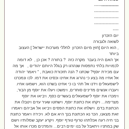
-----
------------
-----------------
-----------------
-----------------
----
יום הזכרון
לשואה ולגבורה
, הוא היום [חוץ מיום הזכרון לחללי מערכות יישראל ] העצוב
ביותר
אך האם היה בעבר מקרה כזה ? בתורה ? אכן כן , לא דומה
לכמויות בלתי נתפסות שנהרגו רק בגלל היותם יהודים , אך מה
עם מכירת יוסף? שכחנו ? הנה תזכורת כואבת , " ויאמר יהודה
אל אחיו מה בצע כי נהרוג את אחינו וכסינו את דמו. לכו ונמכרנו
לישמעאלים וידנו אל תהי בו כי אחינו בשרנו הוא, וישמעו אחיו.
ויעברו אנשים מדינים סוחרים, וימשכו ויעלו את יוסף מן הבור,
וימכרו את יוסף לישמעאלים בעשרים כסף, ויביאו את יוסף
מצרימה... ויקחו את כתונת יוסף, וישחטו שעיר עזים ויטבלו את
הכתונת בדם. וישלחו את כתונת הפסים ויביאו אל אביהם ויאמרו
זאת מצאנו, הכר נא הכתונת בנך היא אם לא. ויכירה ויאמר כתונת
בני חיה רעה אכלתהו טרוף טורף יוסף. ויקרע יעקב שמלותיו וישם
שק במתניו ויתאבל על בנו ימים רבים... והמדנים מכרו אותו אל