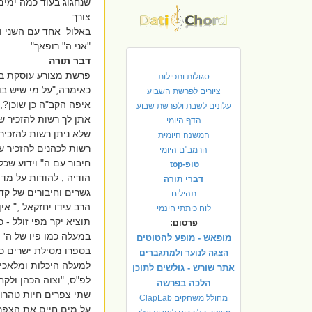
שנחגוג בעוד כמה ימים 
צורך
באלול אחד עם השני וה
"אני ה" רופאך"
דבר תורה
פרשת מצורע עוסקת בענ
סגולות ותפילות
כאימרה,"על מי שיש בו 
ציורים לפרשת השבוע
איפה הקב"ה כן שוכן?,
עלונים לשבת ולפרשת שבוע
אתן לך רשות להזכיר 
הדף היומי
שלא ניתן רשות להזכי
המשנה היומית
רשות לכהנים להזכיר 
הרמב"ם היומי
חיבור עם ה" וידוע שכל
טופ-top
הודיה , להודות על מד
דברי תורה
גשרים וחיבורים של קד
תהילים
הרב עידו יחזקאל ," אי
לוח כיתתי חינמי
תוציא יקר מפי זולל - 
פרסום:
במעלה כמו פיו של ה' ית
מופאש - מופע להטוטים
בספרו מסילת ישרים כו
הצגה לנוער ולמתגברים
למעלה היכלות ומלאכים
אתר שורש - גולשים לתוכן
לפ"ס, "וצוה הכהן ולק
הלכה בפרשה
שתי צפרים חיות טהרות
מחולל משחקים ClapLab
על מים חיים את הצפר