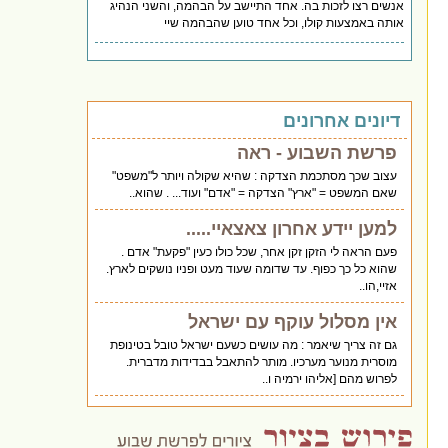
אנשים רצו לזכות בה. אחד התיישב על הבהמה, והשני הנהיג
אותה באמצעות קולו, וכל אחד טוען שהבהמה שיי
דיונים אחרונים
פרשת השבוע - ראה
עצוב שכך מסתכמת הצדקה : שהיא שקולה ויותר ל"משפט"
שאם המשפט = "ארץ" הצדקה = "אדם" ועוד... . שהוא..
למען יידע אחרון צאצאיי.....
פעם הראה לי הזקן זקן אחר, שכל כולו כעין "פקעת" אדם .
שהוא כל כך כפוף. עד שדומה שעוד מעט ופניו נושקים לארץ.
אזיי,הו..
אין מסלול עוקף עם ישראל
גם זה צריך שיאמר : מה עושים כשעם ישראל טובל בטינופת
מוסרית מנוער מערכיו. מותר להתאבל בבדידות מדברית.
לפרוש מהם [אליהו ירמיה ו..