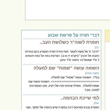
דברי תורה על פרשת שבוע
חומרת לשוה"ר כשלושת העב..
יניב
"וידבר ה' אל משה לאמר. זאת תהיה תורת המצרע ביום טהרתו
והובא אל הכהן " (ויקרא יד,א-ב). הצרעת באה על כמה חטאים
(' א"ר שמואל בר נחמני א"ר יוחנן:
השואה עושה "שמות" שם למעלה
משה אהרון
בס"ד. השואה עושה "שמות" שם למעלה.
============================. השואה עושה שם
שמות למעלה . ואפילו שינתה פניו של רקיע. ואנו המצורעים
למטה, עובד
למי שייכת הבהמה..
אלון
הגמרא (בבא מציעא) דנה במקרה שיש בהמה של הפקר, ושני