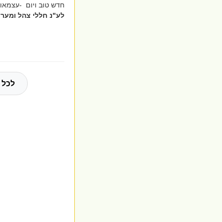
חדש טוב ויום -עצמאות 75 שמ
לע"נ חללי צהל ומערכ
לכל 