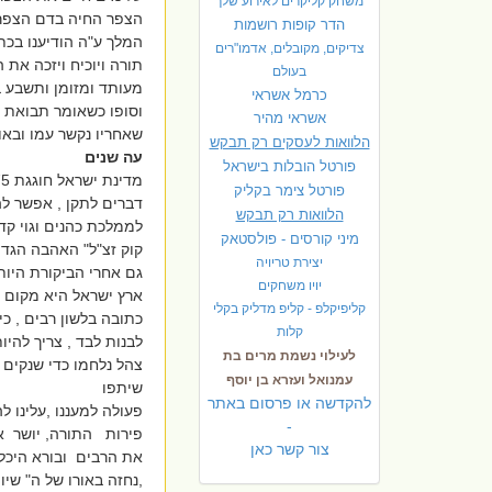
משחק קליקרים לאירוע שלך
הצפר החיה בדם הצפר ה
הדר קופות רושמות
המלך ע"ה הודיענו בכת
צדיקים, מקובלים, אדמו"רים
תורה ויוכיח ויזכה את 
בעולם
מעותד ומזומן ותשבע ב
כרמל אשראי
וסופו כשאומר תבואת ש
אשראי מהיר
שאחריו נקשר עמו ובאור
הלוואות לעסקים רק תבקש
עה שנים
פורטל הובלות בישראל
פ
ורטל צימר בקליק
דברים לתקן , אפשר לה
הלוואות רק תבקש
לממלכת כהנים וגוי קד
מיני קורסים - פולסטאק
קוק זצ"ל" האהבה הגדו
יצירת טריויה
גם אחרי הביקורת היותר
יויו משחקים
ארץ ישראל היא מקום ה
קליפיקלפ - קליפ מדליק בקלי
כתובה בלשון רבים , כי
קלות
לבנות לבד , צריך להיות
לעילוי נשמת מרים בת
צהל נלחמו כדי שנקים 
עמנואל ועזרא בן יוסף
שיתפו
להקדשה או פרסום באתר
פעולה למעננו ,עלינו 
-
פירות התורה, יושר אמ
צור קשר כאן
את הרבים ובורא היכל
,נחזה באורו של ה" שי