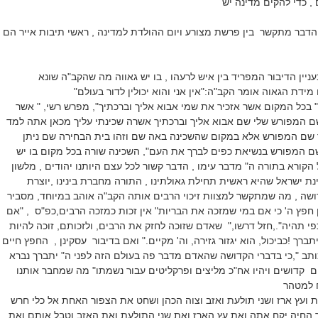
, כדי להקים מדינה יש
דבר מתקשר בין פרשת מצורע ויום ההולדת למדינה , ראשי תיבות אייר הם
יין הדיבור המפריד בין איש לרעהו , בו יש גאווה מה שהקב"ה שונא
מידת הגאוה אומר הקב"ה:"אין אני והוא יכולין לדור בעולם"
" בכל המקום אשר אזכיר את שמי אבוא אליך וברכתיך", מפרש רשי, " אשר
שם המפורש שלי שם אבוא אליך וברכתיך אשרה שכינתי עליך מכאן אתה למד
ר שם המפורש אלא במקום שהשכינה באה שם וזהו בית הבחירה שם ניתן
שם המפורש בנשיאת כפים לברך את העם", השכינה שורה בכל מקום בו יש
 הקורא בתורה ה" מדבר עימו , הדבר קשור לכל עצם היותנו יהודים , מלשון
ינת ישראל שהיא ראשית תחילת גאולתינו , התורה מחברת בינינו ,יוצרת
ושה , מה שמתקשר למצוות זיכוי הרבים אותה הקב"ה אוהב במיוחד, מסביר
ן חפץ ה' כי אם במי שמזכה את הבריות" אין זכות כמזכה הרבים,כפ"ס , "אם
כפי תהיה".,חזל דרשו," שאדם שזוכה לחזק את הרבים, ולזכותם, זוכה להיות
ברך !כביכול, הוא יגזור גזירה, וה' מקיים." ואם בדיבור עסקינן , החפץ חיים
תב ",כי בדברי הקדושה שהאדם מדבר פה בעולם הזה לפני ה" יתברך נברא
 קדושים ויהיו אח"כ מליצים ופרקליטים עבור נשמתו" מה שמחבר אותנו
ח למטהר
 ועץ ארז ושני תולעת ואזב וצוה הכהן ושחט את הצפור האחת אל כלי חרש
 החיה יקח אתה ואת עץ הארז ואת שני התולעת ואת האזב וטבל אותם ואת