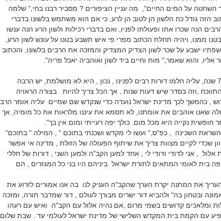
שחטה על המים החיים", מה עניין הציפורים ? מסביר רבנו בחי," שלמה
וב הזה גודל כח הלשון הן לטוב הן לרע, כי אם הוא משתמש בלשונו בדברי
הרבים הנה שכרו אתו ופעולתו לפניו, ואם בדברי רכילות ולשון הרע הנה ענשו
טנו ממנו, ויהיה תחלת הכתוב מפרי פי איש תשבע בטנו על עונש לשון הרע,
פתיו ישבע על שכר לשון הצדיק המצדיק והמזכה את הרבים בלשונו, והכתוב
 אליו, והוא שאמר," מות וחיים ביד לשון ואוהביה יאכל פריה".
מדינת ישראל חוגגת 75 שנה, עליה חלמו דורות רבים לפנינו , נכון , היא לא מושלמת, יש הרבה
תווכח ,וזה בסדר שיש דעות שנות , אך הכל צריך להיות בצורה הראויה
וש , כהמשך לכך מדינת ישראל נועדה כדי שנקדש שם שמיים עליה אומר הרב
לה שאנו אוהבים את אומתנו, לא תסמא את עיננו מלראות את כל מומיה, אך
 חופשית נקייה היא מכל מום. כולך יפה רעייתי ומום אין בך".
שראת השכינה , כפ"ס," ועשו לי מקדש ושכנתי בתוכם " , המילה " בתוכם"
וון שכדי לקיים מצוות צריך את שיתוף הפעולה של הזולת , מדינה אי אפשר
 אלול , אני לדודי ודודי לי , אחד למען הקב"ה ולמען השני , דורות של חללי
פה בית לאומי המתאים לתורת ישראל ביניהם היו בני כל המגזרים , הם
להעריך את המתנה יקרת הערך שהקב"ה העניק לנו בה אנו אמורים לזרוע את
ונה ובטחון בה" ולהביא דור ישרים מבורך לעולם , דור שמדבר תורה, ומזכה
ות ומלאכים קדושים בשמי מרום ,אם נהיה אלול עם הקב"ה ואיש עם רעהו
ופיע עם הקמת בית המקדש השלישי של מדינת ישראל לעולמי עד . שבת שלום