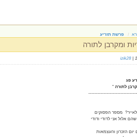
רא
פרשת תזריע
ות ומקרבן לתורה
izik28
| 
רע פג
רבן לתורה
"
-------------------------------
 לאייר? מספר הפסוקים
פרשת תזריע הוא 67 שהם אלול אני לדודי ודודי
יום הזכרון והעצמאות