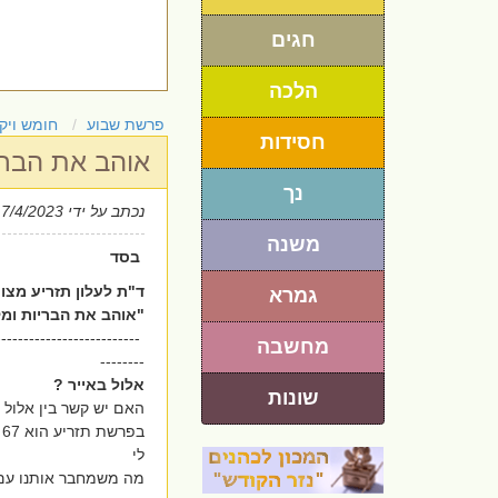
חגים
הלכה
פרשת שבוע
חומש ויק
חסידות
אוהב את הברי
נך
נכתב על ידי
17/4/2023
משנה
בסד
ד"ת לעלון תזריע מצו
גמרא
"אוהב את הבריות ומק
--------------------------
מחשבה
--------
אלול באייר ?
שונות
האם יש קשר בין אלול
ב
לי
מה משמחבר אותנו עם 