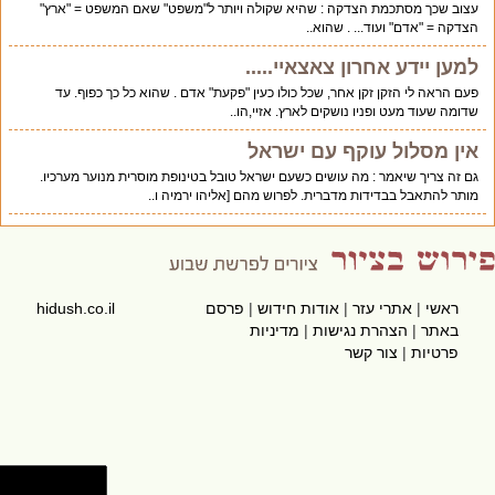
עצוב שכך מסתכמת הצדקה : שהיא שקולה ויותר ל"משפט" שאם המשפט = "ארץ"
הצדקה = "אדם" ועוד... . שהוא..
למען יידע אחרון צאצאיי.....
פעם הראה לי הזקן זקן אחר, שכל כולו כעין "פקעת" אדם . שהוא כל כך כפוף. עד
שדומה שעוד מעט ופניו נושקים לארץ. אזיי,הו..
אין מסלול עוקף עם ישראל
גם זה צריך שיאמר : מה עושים כשעם ישראל טובל בטינופת מוסרית מנוער מערכיו.
מותר להתאבל בבדידות מדברית. לפרוש מהם [אליהו ירמיה ו..
ראשי
|
אתרי עזר
|
אודות חידוש
|
פרסם
hidush.co.il
באתר
|
הצהרת נגישות
|
מדיניות
פרטיות
|
צור קשר