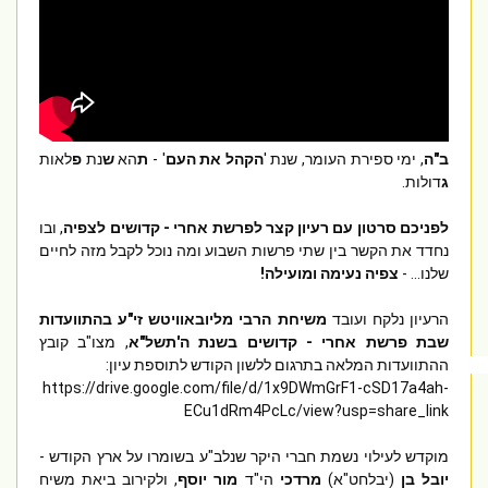
ב"ה
, ימי ספירת העומר, שנת '
הקהל את העם
' - 
ת
הא 
ש
נת 
פ
לאות 
ג
לפניכם סרטון עם רעיון קצר לפרשת אחרי - קדושים לצפיה
, ובו 
נחדד את הקשר בין שתי פרשות השבוע ומה נוכל לקבל מזה לחיים 
שלנו... - 
צפיה נעימה ומועילה!
הרעיון נלקח ועובד 
משיחת הרבי מליובאוויטש זי"ע בהתוועדות 
שבת פרשת אחרי - קדושים בשנת ה'תשל"א
, מצו"ב קובץ 
ההתוועדות המלאה בתרגום ללשון הקודש לתוספת עיון: 

https://drive.google.com/file/d/1x9DWmGrF1-cSD17a4ah-
ECu1dRm4PcLc/view?usp=share_link
מוקדש לעילוי נשמת חברי היקר שנלב"ע בשומרו על ארץ הקודש - 
יובל בן
 (יבלחט"א) 
מרדכי 
הי"ד 
מור יוסף
, ולקירוב ביאת משיח 