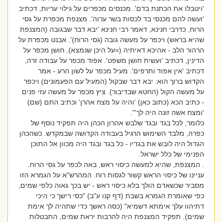
'ויטבלו את הכתנת בדם'. מכנסים מכפרים על גילוי עריות, דכתיב
'ועשה להם מכנסי בד לכסות בשר ערוה'. מצנפת מכפרת על גסי
הרוח, כדרבי חנינא, דאמר רבי חנינא 'יבא דבר שבגובה (המצנפת
שהיא בראש) ויכפר על מעשה גובה (גסי הרוח)'. אבנט מכפרת על
הרהור הלב - אהיכא דאיתיה (=על היכן שנמצא). חושן מכפר על
הדינין, דכתיב 'ועשית חושן משפט'. אפוד מכפר על עבודה זרה,
דכתיב 'אין אפוד ותרפים'. מעיל מכפר על לשון הרע - אמר
הקדוש ברוך הוא: יבא דבר שבקול (המעיל עם הפעמונים) ויכפר
על מעשה הקול (החטא שבדיבור). ציץ מכפר על מעשה עזי פנים
- כתיב הכא (כתוב כאן) 'והיה על מצח אהרן' וכתיב התם (שם)
'ומצח אשה זונה היה לך'".
כלומר, לכל בגד ובגד שלבש אהרון הכהן היה תפקיד נוסף של
כפרה, מלבד השימוש הרגיל בעבודה הקדושה שבמקדש. כשהכהן
הגדול היה לובש את בגדיו - כל בגד ובגד היה מכוון אל התוכן
הפנימי של כלל ישראל.
. המצנפת, שהיא למעשה כיסוי ראש, באה לכפר על גסי הרוח.
עניינו של כיסוי הראש קשור לגסות רוח. המהרש"א על הגמרא הזו
מסביר שכשאדם הולך בלא כיסוי ראש - יש בכך גאוה כלפי שמים,
כפי שאומרת הגמרא בשבת (דף קנו ע"ב) "כסי רישך כי היכי
דתיהוו עלך אימתא דשמיא" (כסה ראשך כדי שתהיה לך אימת
שמים). תפקיד המצנפת היה להרבות יראת שמים, התבטלות