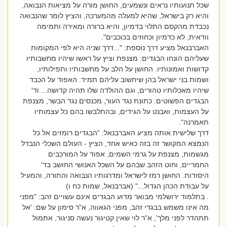
שכל תנועותיו נראים ונשמעים, החושן מורה על מציאות הנבואה,
והיא רק בישראל, שהיא למעלה מהמערכה, והציץ לומר שהנבואה
נכבדת מהקסם התלוי בדמיון, והיא ברורה ומאירה ותמימה
וודאית, לא כדמיון וכחוזים בכוכבים".
האברבנאל מציע דרך נוספת: "...דרך שניה היא לפי המקומות
שעליהם הונחו הבגדים: מצנפת וציץ על ראשו שיהיו מחשבותיו
קדושות ואמונותיו. החושן על הלב על מחשבותיו ותפילותיו,
ושמות בני ישראל בהן שיחשוב עליהם תמיד. האפוד על הכבד
שיהיו מאכלותיו טהורים, וגם ההולדה שלו תהיה קדושה... וד'
הבגדים הפשוטים: כתונת נגד העור, מכנסים נגד הבשר, מצנפת
על העצמות, ואבנט על הגידים, ובהתלבשו בהם כל עצמותיו
תאמרנה".
דרך שלישית אותה מציע האברבנאל: "הבגדים רומזים אל כל
הנמצא המקושר זה בזה כאיש אחד, הציץ - העולם השכלי הנבדל
מגשמות, מצנפת על גרמי השמים, אפוד על המורכבים
החמריים, וחוט הזהב שבהם על השכל האנושי החושב בד'
היסודות. החושן רמז לישראל ומדרגותיו הנבואה והתורה, והמעיל
על עבודת הכהן הגדול..." (אברבנאל, שמות כח ו)
. בתלמוד ירושלמי מבואר מדוע הבגדים אינם עשויים זהב: "מפני
מה אינו משמש בבגדי זהב, מפני הגאווה, א"ר סימון על שם: 'אל
תתהדר לפני מלך', א"ר לוי שאין קטיגור נעשה סניגור, אתמול