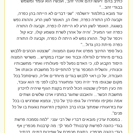
כתיב בהם 'ויעשו להם אלהי זהב', ועכשיו הוא עומד ומשמש
בבגדי זהב..."
עוד מובא בתלמוד ירושלמי: "שני דברים לא הייתה בהן כפרה,
וקבעה להן התורה כפרה, ואלו הן, האומר לשון הרע, וההורג נפש
בשגגה, האומר לשון הרע לא הייתה לו כפרה, וקבעה לו התורה
כפרה זוגי המעיל, 'והיה על אהרן לשרת ונשמע קולו, יבא קול
ויכפר על קול'. ההורג נפש לא היתה לו כפרה, וקבעה לו התורה
כפרה מיתת כהן גדול..."
בעל ספר החינוך מפרט את טעם המצווה: "שנצטוו הכהנים ללבוש
בגדים מיוחדים לגדולה וכבוד ואז יעבדו במקדש... משרשי המצוה
היסוד הקבוע לנו, כי האדם נפעל לפי פעולותיו ואחרי מחשבותיו
וכונותיו, והשליח המכפר צריך להתפייס כל מחשבתו וכוונתו אל
העבודה, על כן ראוי ללבוש בגדים מיוחדים אליה, כשיסתכל בכל
מקום שבגופו מיד יהיה נזכר ומתעורר בלבו לפני מי הוא עובד,
וזה כעין תפילין שנצטוו הכול להניח בקצת הגוף שיהיה לזיכרון
מחשבת הכשר... והאבנט שחוגר במתניו ארכו שלשים ושתים
אמה ומקיפו ומחזירו על גופו כרך על כרך, ונמצא שמרגיש בו בכל
עת בזרועותיו שמתוך גבהו ברב ההקפין הזרועות נוגעות בו על כל
פנים".
. במסכת ערכין מובאים דבריו של רבי ענני: "למה נסמכה פרשת
בגדי כהונה לפרשת קרבנות? לומר לך: מה קרבנות מכפרין אף
בגדי כהונה מכפרין. כתונת מכפרת על שפיכות דמים, דכתיב