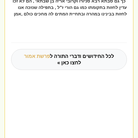
כך גם סבתא רבא סניורו וקרובי אריה בן שבתאי , הם לא זכו
עדין לחזות בתקומתו כמו גם הורי ז"ל , בתפילה שנזכה אנו
לחזות בבינינו במהרה ובתחיית המתים לה מחכים כולם ,אמן
לכל החידושים ודברי התורה ל
פרשת אמור
לחצו כאן »