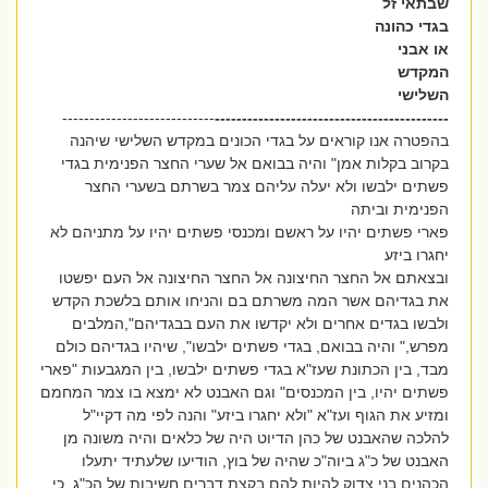
שבתאי זל
בגדי כהונה
או אבני
המקדש
השלישי
----------------------------
-------------------------------------------
בהפטרה אנו קוראים על בגדי הכונים במקדש השלישי שיהנה
בקרוב בקלות אמן" והיה בבואם אל שערי החצר הפנימית בגדי
פשתים ילבשו ולא יעלה עליהם צמר בשרתם בשערי החצר
הפנימית וביתה
פארי פשתים יהיו על ראשם ומכנסי פשתים יהיו על מתניהם לא
יחגרו ביזע
ובצאתם אל החצר החיצונה אל החצר החיצונה אל העם יפשטו
את בגדיהם אשר המה משרתם בם והניחו אותם בלשכת הקדש
ולבשו בגדים אחרים ולא יקדשו את העם בבגדיהם",המלבים
מפרש," והיה בבואם, בגדי פשתים ילבשו", שיהיו בגדיהם כולם
מבד, בין הכתונת שעז"א בגדי פשתים ילבשו, בין המגבעות "פארי
פשתים יהיו, בין המכנסים" וגם האבנט לא ימצא בו צמר המחמם
ומזיע את הגוף ועז"א "ולא יחגרו ביזע" והנה לפי מה דקיי"ל
להלכה שהאבנט של כהן הדיוט היה של כלאים והיה משונה מן
האבנט של כ"ג ביוה"כ שהיה של בוץ, הודיעו שלעתיד יתעלו
הכהנים בני צדוק להיות להם בקצת דברים חשיבות של הכ"ג, כי