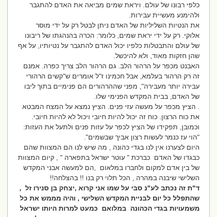
כלפי רבונו של עולם. ויראת שמים מביאה את האדם להתגבר
ולהימנע מעשיית עבירות.
את הנטיות השליליות של האדם ניתן לבטל רק על ידי מוסר
אלוקי. רק על ידי יראת שמים, כלומר: הכרה בהנהגתו של ריבונו
של עולם והתבטלות כלפיו יכול האדם להתגבר על נטיותיו, על אף
שהן חזקות מאוד, ולא להיכשל.
האבנט מכפר על הרהור הלב. גם הרהור הלב צריך כפרה. אמנם
זה רק הרהור בעלמא, אבל חכמינו ז"ל אומרים ש"קשים הרהורי
עבירה יותר מעבירה", מפני שההרהורים הם פנימיים בתוך ליבו
של האדם, בבית המקדש הפנימי שלו.
. הציץ מכפר על מעשה עזי פנים. הציץ נמצא על המצח המבטא
את כוח הרצון. כוח זה יכול להיות חיובי ויכול לא להיות חיובי.
וכמובן, תפקידו של הציץ לכפר על עזות פנים ולתעל את העזות:
"הוי עז כנמר לעשות רצון אביך שבשמים".
היום לצערנו אין לנו בגדי כהונה , מה שיש לנו הם המצוות שהם
כבגדו של האדם כברכת " עוטר ישראל בתפארה " , קיום המצוות
של בין אדם למקום ולחברו במלאום ,הם למעשה אבני המקדש
השלישי שיבנה במהרה , הכל תלוי רק בנו !! בהצלחה!!
ד"ת זה נכתב לע"נ סבי על שמו אני קרוא ,יצחק בן סנירו זל ,
שהתפלל כל יום לבניית המקדש השלישי , והיה מממש את כל
משמעויות בגדי הכהונה במלואם כמעט למרות היותו ישראל