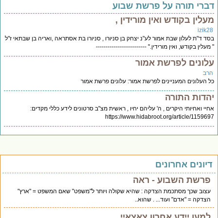
ברי תורה על פרשת שבוע
עלין בקודש ואין מורידין ,
izik2
ד ד"ת לעלון שבת אמור לע"נ יצחק בן סניורו , סניורו בת אסתראה ,ואריה בן שבתאי ז"ל
מעלין בקודש, ואין מורידין." --------------------------
לונים לפרשת אמור
רב
 העלונים המעניינים לפרשת אמור: עלונים פרשת אמור
הדות התורה
יי ואחיותי היקרים , ה' עליהם יחיו , ראשית מצ"ב סרטונים לידע כללי מקדים:
https://www.hidabroot.org/article/11596
יונים אחרונים
פרשת השבוע - ראה
עצוב שכך מסתכמת הצדקה : שהיא שקולה ויותר ל"משפט" שאם המשפט = "ארץ"
הצדקה = "אדם" ועוד... . שהוא..
למען יידע אחרון צאצאיי.....