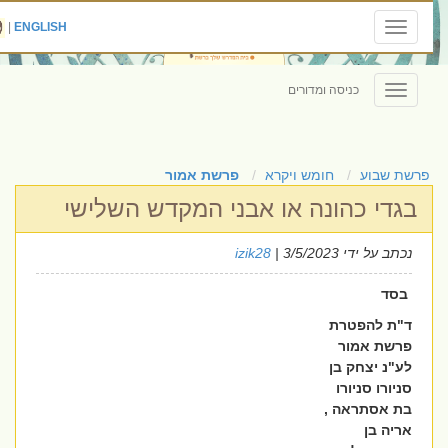
|
ENGLISH
Toggle
navigation
כניסה ומדורים
Toggle
navigation
פרשת שבוע
חומש ויקרא
פרשת אמור
בגדי כהונה או אבני המקדש השלישי
נכתב על ידי
| 3/5/2023
izik28
בסד
ד"ת להפטרת
פרשת אמור
לע"נ יצחק בן
סניורו סניורו
בת אסתראה ,
אריה בן