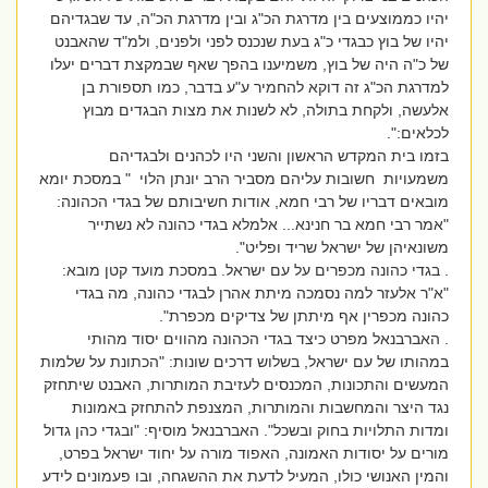
יהיו כממוצעים בין מדרגת הכ"ג ובין מדרגת הכ"ה, עד שבגדיהם
יהיו של בוץ כבגדי כ"ג בעת שנכנס לפני ולפנים, ולמ"ד שהאבנט
של כ"ה היה של בוץ, משמיענו בהפך שאף שבמקצת דברים יעלו
למדרגת הכ"ג זה דוקא להחמיר ע"ע בדבר, כמו תספורת בן
אלעשה, ולקחת בתולה, לא לשנות את מצות הבגדים מבוץ
לכלאים:".
בזמו בית המקדש הראשון והשני היו לכהנים ולבגדיהם
משמעויות חשובות עליהם מסביר הרב יונתן הלוי " במסכת יומא
מובאים דבריו של רבי חמא, אודות חשיבותם של בגדי הכהונה:
"אמר רבי חמא בר חנינא... אלמלא בגדי כהונה לא נשתייר
משונאיהן של ישראל שריד ופליט".
. בגדי כהונה מכפרים על עם ישראל. במסכת מועד קטן מובא:
"א"ר אלעזר למה נסמכה מיתת אהרן לבגדי כהונה, מה בגדי
כהונה מכפרין אף מיתתן של צדיקים מכפרת".
. האברבנאל מפרט כיצד בגדי הכהונה מהווים יסוד מהותי
במהותו של עם ישראל, בשלוש דרכים שונות: "הכתונת על שלמות
המעשים והתכונות, המכנסים לעזיבת המותרות, האבנט שיתחזק
נגד היצר והמחשבות והמותרות, המצנפת להתחזק באמונות
ומדות התלויות בחוק ובשכל". האברבנאל מוסיף: "ובגדי כהן גדול
מורים על יסודות האמונה, האפוד מורה על יחוד ישראל בפרט,
והמין האנושי כולו, המעיל לדעת את ההשגחה, ובו פעמונים לידע