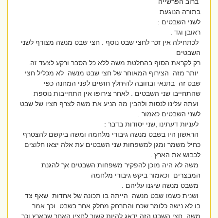
ברוב הפרשייה
בתורה הנוגעת
לשני השבטים :
ראובן וגד .
לכתחילה אין זכר לחצי שבט נוסף . חצי שבט מנשה מצורף לשני
השבטים
רק לקראת הסוף בהחלטת משה ללא כל הסבר ורקע לצעד זה.
יותר מזה הצירוף המאוחר של חצי שבט מנשה לא מכליל חצי
שבט זה בתנאי ובחובה להיחלץ חושים לפני המחנה כפי
שהתחייבו שני השבטים . לאחר צירופו אין התחייבות נוספת
ועתה עלינו לנסות ולהבין מה הניע את משה לצרף חציו של שבט
לשני השבטים כאמור .
לעניות דעתינו ,שני יסודות בדבר :
הראשון היו בשבט מנשה גיבורי מלחמה ומשה ביקשם להצטרף
כחיל משמר ומגן למשפחות שני השבטים עת אלה יצאו חלוצים
לכבוש את הארץ .
משה לא היה מוכן להפקיר משפחות השבטים אך להגנת
המבצרים וכאמור ביקש גיבורי מלחמה
משבט מנשה שיגנו עליהם .
ושנית כשמו שבט מנשה הייתה בו תכונה של אחדות שאף צד
בו לא נישה כלומר שכח והתרחק מחלק אחר בשבט. וכך אמר
משה חצי השבט הזה ידאג להיות קשור לחציו האחר שבארץ וכך