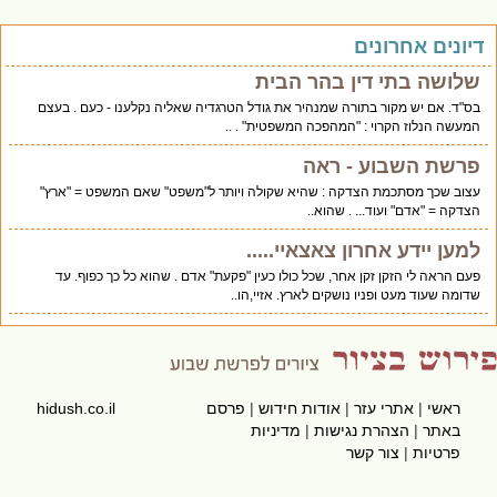
יונים אחרונים
שלושה בתי דין בהר הבית
בס"ד. אם יש מקור בתורה שמנהיר את גודל הטרגדיה שאליה נקלענו - כעם . בעצם
המעשה הנלוז הקרוי : "המהפכה המשפטית" . ..
פרשת השבוע - ראה
עצוב שכך מסתכמת הצדקה : שהיא שקולה ויותר ל"משפט" שאם המשפט = "ארץ"
הצדקה = "אדם" ועוד... . שהוא..
למען יידע אחרון צאצאיי.....
פעם הראה לי הזקן זקן אחר, שכל כולו כעין "פקעת" אדם . שהוא כל כך כפוף. עד
שדומה שעוד מעט ופניו נושקים לארץ. אזיי,הו..
ראשי
|
אתרי עזר
|
אודות חידוש
|
פרסם
hidush.co.il
באתר
|
הצהרת נגישות
|
מדיניות
פרטיות
|
צור קשר