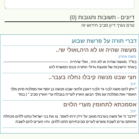
דיונים - תשובות ותגובות (0)
טרם נערך דיון סביב חידוש זה
ברי תורה על פרשת שבוע
עשה שהיה או לא היה,ואולי שי..
שה אהרון
"ד. מעשה שהיה או לא היה , ואלי שיהייה. ----------------------------------------------------.
חד הישיבות של מועצת גדולי התורה נכנס המשרת להג
צי שבט מנשה קיבלו נחלה בעבר..
יב
ויתן להם משה לבני גד ולבני ראובן ולחצי שבט מנשה בן יוסף את ממלכת סיחן מלך
מרי ואת ממלכת עוג מלך הבשן הארץ לעריה בגבלת ערי הארץ סביב " ( במד
סמכתא לתחומין מערי הלוים
יב
ידבר ה' אל משה בערבת מואב על ירדן ירחו לאמר. צו את בני ישראל ונתנו ללוים מנחלת
זתם ערים לשבת ומגרש לערים סביבתיהם תתנו ללוים. והיו הערים להם לשבת