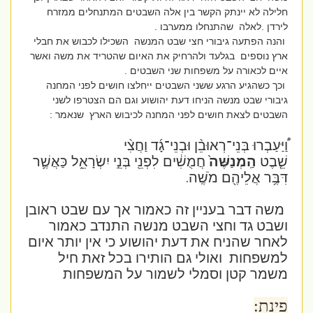
חלילה לא יינתק הקשר בין אלה השבטים המתנחלים ממזרח
לירדן .לאלה שהתנחלו ממערבו .
והנה הפתעה גיבורי חצי שבט המנשה השכילו לכבוש את חבלי
ארץ נוספים בגלעד ולהרחיק את האיום שהטריד את משה ואשר
איים לכאורה על משפחות שני השבטים .
וכך כשהגיע הרגע ששני השבטים ייחלצו חושים לפני המחנה
גיבורי שבט מנשה הניחו דעת יהושוע וגם הם הצטרפו לשני
השבטים לצאת חושים לפני המחנה לכיבוש הארץ שנאמר :
וַ֠יַּעַבְרוּ בְּנֵי־רְאוּבֵ֨ן וּבְנֵי־גָ֜ד וַחֲצִ֨י
שֵׁ֤בֶט
הַֽמְנַשֶּׁה֙
חֲמֻשִׁ֔ים לִפְנֵ֖י בְּנֵ֣י יִשְׂרָאֵ֑ל כַּאֲשֶׁ֛ר
דִּבֶּ֥ר אֲלֵיהֶ֖ם מֹשֶֽׁה.
משה דבר בעניין זה כאמור אך עם שבט ראובן
ושבט גד וחצי השבט מנשה התנדב כאמור
לאחר שהניח את דעת יהושוע כי אין יותר איום
למשפחות ואולי גם הותירו בכל זאת חיל
משמר קטן וסמלי לשמור על המשפחות
פינת: