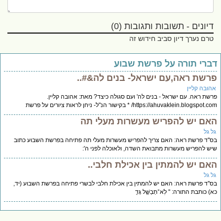
דיונים - תשובות ותגובות (0)
טרם נערך דיון סביב חידוש זה
ברי תורה על פרשת שבוע
רשת ראה,עם ישראל- בנים לה&#..
הובה קליין
שת ראה. עם ישראל - בנים לה' ועם סגולה כיצד? מאת: אהובה קליין.
https://ahuvaklein.blogspot./ * בקישור הנ"ל- ניחן לראות ציורים על פרשת
אם יש להפריש מעשרות מעלי תה
ל גל
''ד פרשת ראה: האם צריך להפריש מעשרות מעלי תה פתיחה בפרשת השבוע כתוב
ש להפריש מעשרות מתבואת השדה, ולאוכלה לפני ה':
אם יש להמתין בין אכילת חלבי..
ל גל
''ד פרשת ראה: האם יש להמתין בין אכילת חלבי לבשרי פתיחה בפרשת השבוע (יד,
) כותבת התורה: '' לֹֽא־תְבַשֵּׁ֥ל גְּדִ֖