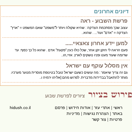
יונים אחרונים
פרשת השבוע - ראה
עצוב שכך מסתכמת הצדקה : שהיא שקולה ויותר ל"משפט" שאם המשפט = "ארץ"
הצדקה = "אדם" ועוד... . שהוא..
למען יידע אחרון צאצאיי.....
פעם הראה לי הזקן זקן אחר, שכל כולו כעין "פקעת" אדם . שהוא כל כך כפוף. עד
שדומה שעוד מעט ופניו נושקים לארץ. אזיי,הו..
אין מסלול עוקף עם ישראל
גם זה צריך שיאמר : מה עושים כשעם ישראל טובל בטינופת מוסרית מנוער מערכיו.
מותר להתאבל בבדידות מדברית. לפרוש מהם [אליהו ירמיה ו..
ראשי
|
אתרי עזר
|
אודות חידוש
|
פרסם
hidush.co.il
באתר
|
הצהרת נגישות
|
מדיניות
פרטיות
|
צור קשר