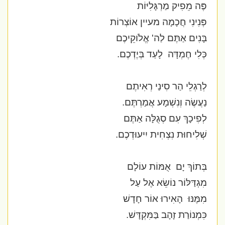
פֶּה מֵפִיק מַרְגָּלִיּוֹת
פְּנִינִי חֲכָמָה מעיין אוֹצְרוֹת
בָּנִים אַתֶּם לַה' אֱלֹוקֵיכֶם
כְּלִי חֶמְדָּה
לָעַד בְּיֶדְכֶם.
לְרַגְלֵי הַר סִינַי רְאִיתֶם
נַעֲשֶׂה וְנִשְׁמָע אֲמַרְתֶּם.
לְפִיכָךְ עִם סְגֻלָּה אַתֶּם
שְׁלִיחוּת נִצְחִית יִיעוּדְכֶם.
בְּתוֹךְ יָם
אֻמּוֹת עוֹלָם
מִגְדַּלּוֹר נוֹשֵׂא אֶל עַל
מִמֶּנּוּ
הָאִירוּ אוֹר חָדָשׁ
כִּמְנוֹרַת זָהָב בַּמִּקְדָּשׁ.