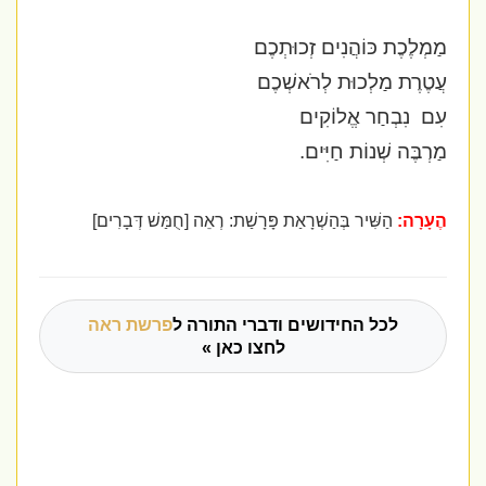
מַמְלֶכֶת כּוֹהֲנִים זְכוּתְכֶם
עֲטֶרֶת מַלְכוּת לְרֹאשְׁכֶם
עִם
נִבְחַר אֱלוֹקִים
מַרְבֶּה שְׁנוֹת חַיִּים.
הֶעָרָה:
הַשִּׁיר בְּהַשְׁרָאַת פָּרָשַׁת: רְאֵה [חֻמַּשׁ דְּבָרִים]
לכל החידושים ודברי התורה ל
פרשת ראה
לחצו כאן »