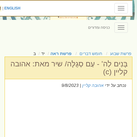
|
ENGLISH
Toggle
navigation
כניסה ומדורים
Toggle
navigation
פרשת שבוע
חומש דברים
פרשת ראה
יד
ב
בָּנִים לַה' - עַם סְגֻלָּה/ שיר מאת: אהובה
קליין (c)
נכתב על ידי
אהובה קליין
| 9/8/2023