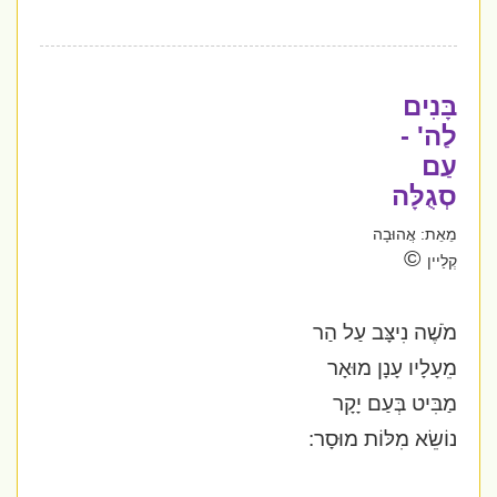
בָּנִים
לַה' -
עַם
סְגֻלָּה
מֵאֵת: אֲהוּבָה
©
קְלַיין
מֹשֶׁה נִיצָּב עַל הַר
מֵעָלָיו עָנָן מוּאָר
מַבִּיט בְּעַם יָקָר
נוֹשֵׂא מִלּוֹת מוּסָר: