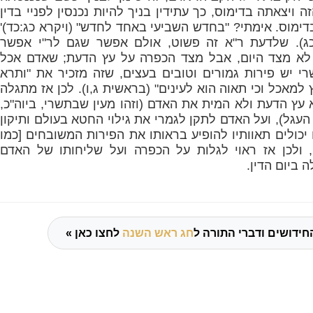
זה ויצאתה בדימוס, כך עתידין בניך להיות נכנסין לפניי בדין
 בדימוס. אימתי? "בחדש השביעי באחד לחדש" (ויקרא כג:כד)'
ג).
שלדעת ר"א זה פשוט, אולם אפשר שגם לר"י אפשר
לא מצד היום, אבל מצד הכפרה על עץ הדעת; שאדם אכל
י יש פירות גמורים וטובים בעצים, שזה מזכיר את "
ותרא
למאכל וכי תאוה הוא לעינים
" (בראשית ג,ו). לכן אז מתגלה
עץ הדעת ולא המית את האדם (וזהו מעין שבתשרי, ביוה"כ,
עגל), ועל האדם לתקן לגמרי את גילוי החטא בעולם ותיקון
 יכולים תאוותיו להופיע בראותו את הפירות המשובחים [כמו
 ולכן אז ראוי לגלות על הכפרה ועל שליחותו של האדם
 ביום הדין.
חידושים ודברי התורה ל
חג ראש השנה
לחצו כאן »