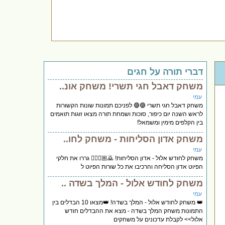
דברי תורה על חגים
משחק דאבל חגי תשרי! משחק אונ..
עמי
משחק דאבל חגי תשרי 🟣🟣 לפניכם תמונות שונות הקשורות
לראש השנה יום כיפור, סוכות ושמחת תורה מצאו זוגות תואמים
בין הקלפים מימין ומשמאל!
משחק אדון הסליחות - משחק לחו..
עמי
משחק לחודש אלול - אדון הסליחות! 🙇🏼🙇🏼‍♀️ גררו את חלקי
הפיוט אדון הסליחה והרכיבו את כל שורות הפיוט ל
משחק לחודש אלול - המלך בשדה ..
עמי
👑 משחק לחודש אלול - המלך בשדה! 👑מצאו 10 הבדלים בין
התמונות משחק המלך בשדה - מצא את ההבדלים חודש
אלול>> לקבלת עדכונים על משחקים