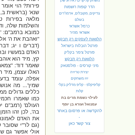
משחק קליקרים לאירוע שלך
פירות? הוי אומר 
הדר קופות רושמות
שנא' (בראשית ב, 
צדיקים, מקובלים, אדמו"רים
מלאה בפירות טו
בעולם
והשלמות שלה, ודב
כרמל אשראי
כמובא ברמב"ם: '
ה
אשראי מהיר
"ואהבת את ה' אלוק
הלוואות לעסקים רק תבקש
(דברים ו יג; דבר
פורטל הובלות בישראל
האדם במעשיו וברו
פ
ורטל צימר בקליק
קץ, מיד הוא אוהב
הלוואות רק תבקש
שאמר דוד: "צמאה 
מיני קורסים - פולסטאק
האלו עצמן, מיד ה
יצירת טריויה
אפלה, עומד בדעת
יויו משחקים
שמיך... מה אנוש 
קליפיקלפ - קליפ מדליק בקלי
קלות
כללים גדולים ממע
לעילוי נשמת מרים בת
כמו שאמרו חכמי
עמנואל ועזרא בן יוסף
העולם' (רמב"ם יס
להקדשה או פרסום באתר
בה', לכן זהו הזמ
-
את האדם לאמונה 
צור קשר כאן
(גם לר"י שסובר ש
אולי אפשר גם שב