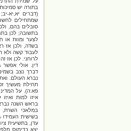
על שמירת התו"מ (
בתורה יש סמיכות 
(דברים יא,יא-יב;
שמתחילים לחשוב
סובלים בהם, ולכ
בתשובה; לכן בתחי
לצער ומוות או ח
בשדה, ולכן אז רא
לעבוד קשה ולא הי
לרוחני. לכן אז זה
דין. אולי אפשר 
דברך נצב בשמים"
נברא העולם. ואתי
תחילת מעשיך זכרו
פא:ה). על המדינו
איזו למות ואיזו 
בראש השנה נברא
במלאכי השרת, ב
בשישית העמידו גו
עדן, בתשיעית ציו
יצא בדימוס מלפנ