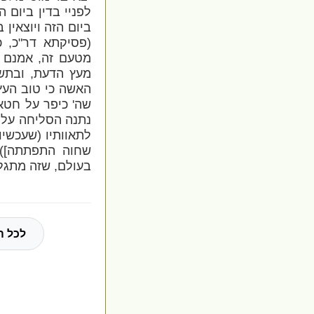
לפניי בדין ביום ה
ביום הזה ויוצאין
(פסיקתא דר"כ, כ
מטעם זה, אמנם 
מעץ הדעת, ובתשר
האשה כי טוב העץ 
שה' כיפר על חטא 
נתנה הסליחה על ה
לתאוותיו (שעכשיו
שחוה התפתתה]),
בעולם, שזה מתגלה
לכל ה