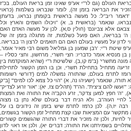
ריאת העולם (גם לר"י אע"פ שאינו זמן בריאת העולם, בכ"ז
הזכיר את הבריאה בזמן זה), לומר שנבראו בשלמות (כראוי
'
דאמר ריב"ל: כל מעשה בראשית בקומתן נבראו, בדעתן
נבראו, שנאמר (בראשית ב, א) "ויכולו השמים והארץ וכל
צבאם אלא צביונם' (חולין ס,א). לכן על מעשה האדם האם
ן ה' בבריאה, האם פועל כשלמות, זה מתגלה בזמן זה של
אוי לדון על מעשיו בעולם האם הם תואמים לרצון ה' בבריאה.
"פ שיטת ר"י: '
רבן שמעון בן גמליאל משום רבי מאיר אומר,
ן בן מנסיא אומר כדבריו: חצי תשרי, מרחשון, וחצי כסליו –
דה מונה מתשרי
' (ב"מ קו,ב). שלשיטת ר"י (שהיא המוקדמת בין
זריעה מתחיל בתחילת תשרי, וכן בו הזמן הקשור לתחילת
רומז לתו"מ בעולם, שהתורה נמשלה למים ('
דורשי רשומות
 תורה, שנאמר (ישעיהו נה, א) "הוי כל צמא לכו למים"' [ב"ק
 '
"ועשו להם ציצית". הה"ד (תהלים צז, יא): "אור זרוע לצדיק"
כא), "ה' חפץ למען צדקו", זרע הקב"ה את התורה ואת המצות
 לחיי העוה"ב, ולא הניח דבר בעולם שלא נתן בו מצוה
רבה יז,ה). לכן כרמז לתו"מ שיש בזמן זה נידונים בו על
ה מתקשר עם המציאות שבו קצת מתחיל זמן הקשור בגשמים,
ר לחיות, ולכן זה מזכיר את דברי התורה שהגשמים קשורים
לויים בשמירתנו את התורה; דברים יא), ולכן אז ראוי לדון