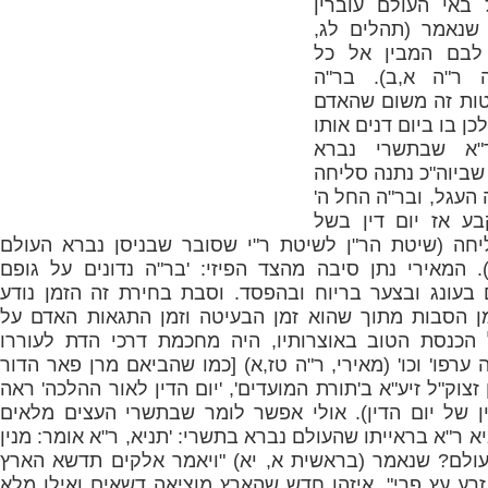
באי העולם עוברין
, שנאמר (תהלים לג,
 לבם המבין אל כל
 ר"ה א,ב).
בר"ה
טות זה משום שהאדם
כן בו ביום דנים אותו
"א שבתשרי נברא
שביוה"כ נתנה סליחה
העגל, ובר"ה החל ה'
בע אז יום דין בשל
יחה (שיטת הר"ן לשיטת ר"י שסובר שבניסן נברא העולם
). המאירי נתן סיבה מהצד הפיזי: '
בר"ה נדונים על גופם
בעונג ובצער בריוח ובהפסד. וסבת בחירת זה הזמן נודע
ן הסבות מתוך שהוא זמן הבעיטה וזמן התגאות האדם על
 הכנסת הטוב באוצרותיו, היה מחכמת דרכי הדת לעוררו
 ערפו
' וכו' (מאירי, ר"ה טז,א) [כמו שהביאם מרן פאר הדור
זצוק"ל זיע"א ב'תורת המועדים', 'יום הדין לאור ההלכה' ראה
 של יום הדין). אולי אפשר לומר שבתשרי העצים מלאים
א ר"א בראייתו שהעולם נברא בתשרי: '
תניא, ר"א אומר: מנין
ולם? שנאמר (בראשית א, יא) "ויאמר אלקים תדשא הארץ
רע עץ פרי". איזהו חדש שהארץ מוציאה דשאים ואילן מלא