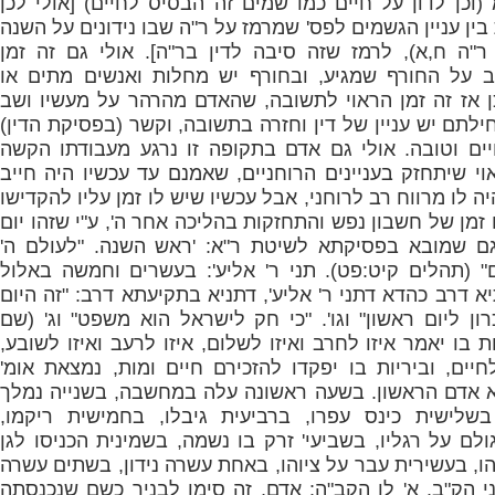
וכן לדון על חיים כמו שמים זה הבסיס לחיים) [אולי לכן
בין עניין הגשמים לפס' שמרמז על ר"ה שבו נידונים על השנה
 ר"ה ח,א), לרמז שזה סיבה לדין בר"ה]. אולי גם זה זמן
 על החורף שמגיע, ובחורף יש מחלות ואנשים מתים או
ן אז זה זמן הראוי לתשובה, שהאדם מהרהר על מעשיו ושב
לתם יש עניין של דין וחזרה בתשובה, וקשר (בפסיקת הדין)
יים וטובה. אולי גם אדם בתקופה זו נרגע מעבודתו הקשה
וי שיתחזק בעניינים הרוחניים, שאמנם עד עכשיו היה חייב
ה לו מרווח רב לרוחני, אבל עכשיו שיש לו זמן עליו להקדישו
ו זמן של חשבון נפש והתחזקות בהליכה אחר ה', ע"י שזהו יום
גם שמובא בפסיקתא לשיטת ר"א: '
ראש השנה. "לעולם ה'
 (תהלים קיט:פט). תני ר' אליע': בעשרים וחמשה באלול
א דרב כהדא דתני ר' אליע', דתניא בתקיעתא דרב: "זה היום
ן ליום ראשון" וגו'. "כי חק לישראל הוא משפט" וג' (שם
ת בו יאמר איזו לחרב ואיזו לשלום, איזו לרעב ואיזו לשובע,
לחיים, וביריות בו יפקדו להזכירם חיים ומות, נמצאת אומ'
 אדם הראשון. בשעה ראשונה עלה במחשבה, בשנייה נמלך
שלישית כינס עפרו, ברביעית גיבלו, בחמישית ריקמו,
לם על רגליו, בשביעי' זרק בו נשמה, בשמינית הכניסו לגן
הו, בעשירית עבר על ציוהו, באחת עשרה נידון, בשתים עשרה
י הק"ב. א' לו הקב"ה: אדם, זה סימן לבניך כשם שנכנסתה