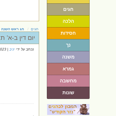
חגים
הלכה
חגים
חג ראש השנה
חסידות
יום דין ב-א' ת
נך
נכתב על ידי
יניב
| 4/9/2023
משנה
גמרא
מחשבה
שונות