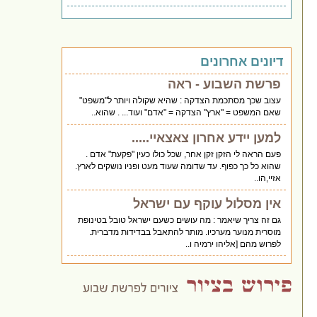
דיונים אחרונים
פרשת השבוע - ראה
עצוב שכך מסתכמת הצדקה : שהיא שקולה ויותר ל"משפט"
שאם המשפט = "ארץ" הצדקה = "אדם" ועוד... . שהוא..
למען יידע אחרון צאצאיי.....
פעם הראה לי הזקן זקן אחר, שכל כולו כעין "פקעת" אדם .
שהוא כל כך כפוף. עד שדומה שעוד מעט ופניו נושקים לארץ.
אזיי,הו..
אין מסלול עוקף עם ישראל
גם זה צריך שיאמר : מה עושים כשעם ישראל טובל בטינופת
מוסרית מנוער מערכיו. מותר להתאבל בבדידות מדברית.
לפרוש מהם [אליהו ירמיה ו..