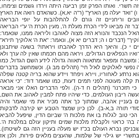
זה תשרי. ואותו הפרק זמן רביעה היתה וירדו גשמים וצימחו,
ו) "ואד יעלה מן הארץ
"' (ר"ה יא,א). כשהאדם רואה את הארץ
בים וריחניים זה גורם לו להתלהבות על יופי הבריאה
ר זה מביאו לידי הכרת מעלת ה', מעין הכרת ה' ע"י הבריאה
א'ל הנכבד והנורא הזה מצוה לאוהבו וליראה ממנו, שנאמר:
יך" (דברים ו ה; דברים יא א), ונאמר: "את ה' אלוקיך תירא"
ים י כ). והיאך היא הדרך לאהבתו ויראתו? בשעה שיתבונן
איו הנפלאים הגדולים, ויראה מהם חכמתו שאין לה ערך ולא
 ומשבח ומפאר ומתאווה תאווה גדולה לידע השם הגדול, כמו
נפשי לאלוקים לא'ל חי" (תהלים מב ג).
וכשמחשב בדברים
וא נרתע לאחוריו, ויירא ויפחד ויידע שהוא בריה קטנה שפלה
 קלה מעוטה לפני תמים דעות, כמו שאמר דוד: "כי אראה
כי תזכרנו" (תהלים ח ד-ה). ולפי הדברים האלו אני מבאר
שה ריבון העולמים, כדי שיהיו פתח למבין לאהוב את השם,
ם בעניין אהבה, שמתוך כך אתה מכיר את מי שאמר והיה
ודי תורה ב,א-ב). לכן כיון שמצד הטבע יש קירבה לדבקות
ן הכי טוב לגלות בו את מלכות ה' שביום הדין, שיפעל להביא
בה' כראוי ולקבלת מלכות שמים ותיקון עולם במלכות ה'.
בניסן נברא העולם בכ"ז יש מעלה בעניין הזה גם לשיטתו).
תשרי יש גילוי של שלמות, שהעצים מלאים פירות, ולכן אז