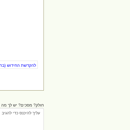
להקדשת החידוש (בחינ
חולק? מסכים? יש לך מה ל