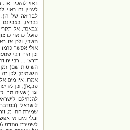
ראוי להזכיר את ב
לעניין זה ראוי ל
לבריאה של ה'): 
נבראו, בצביונם 
צבאם", אל תקרי 
פועל כראוי כרצו
תשרי
, ולכן אז ר
אולי אפשר כרמז ע
וכן היה רבי שמעו
"זרע" ... רבי יהו
השיטות שם) זמן 
הגשמים; לכן זה 
אמרו: אין מים אלא
פב,א])
, וכן לזריעה:
וגו' (ישעיה מב, 
להנחילם לישראל
לישרא
ל' (במדבר 
שמירת התו"מ. וז
ובלי מים אי אפש
לשמירת התו"מ (שת