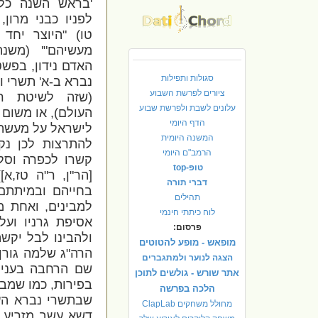
'בראש השנה כל 
לפניו כבני מרון
טו) "היוצר יחד
מעשיהם"' (משנה
האדם נידון, בפש
סגולות ותפילות
נברא ב-א' תשרי ול
ציורים לפרשת השבוע
(שזה לשיטת ר
עלונים לשבת ולפרשת שבוע
העולם), או משום 
הדף היומי
לישראל על מעשה 
המשנה היומית
להתרצות לכן נק
הרמב"ם היומי
קשרו לכפרה וסל
טופ-top
[הר"ן, ר"ה טז,א]
דברי תורה
בחייהם ובמיתתם 
תהילים
למבינים, ואחת מ
לוח כיתתי חינמי
אסיפת גרניו ועל
פרסום:
ולהבינו לבל יקשה
מופאש - מופע להטוטים
הרה"ג שלמה גורן 
הצגה לנוער ולמתגברים
שם הרחבה בעניין
אתר שורש - גולשים לתוכן
בפירות, כמו שמבי
הלכה בפרשה
שבתשרי נברא הע
מחולל משחקים ClapLab
דשא עשב מזריע ז