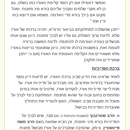
ואפשר דאפילו אם רק הוסר קליפת האורז כמו בשלנו, גם
כן לא מקרי שלמים ומברך עליהם בורא מינ מזונות. ומכל
מקום אם בירך בורא פרי האדמה, משמע שם דיוצא בזה
עיין שם:
''
ייתכן שהשלכה למחלוקתם בביאור הרמ''א, תהיה ברכתו של אורז
מלא. לדעת ערוך השולחן גם עליו יש לברך מזונות, כיוון שגם אותו
מבשלים בצורה הגורמת לו להתנפח. לדעת המשנה ברורה
לעומת זאת, בפשטות ברכתו אדמה, כיוון שמטעמי בריאות באורז
מלא משאירים את הקליפה העוטפת את האורז (אם כי ייתכן
שמורידים את חלקה).
ברכת הפריכיות
לאחר שראינו את הדיון סביב ברכת האורז, יש לראות דיון נוסף
שהתעורר בדורות אחרונים, מה מברכים על פריכיות אורז. על
מנת לייצר פריכיות אורז, לוקחים אורז, מרטיבים אותו במים
ומחממים בחום גבוה עד שהוא מתנפח. המחלוקת כיצד לברך על
מאכל זה סובבת סביב השאלה, האם להגדיר את התהליך
שעוברות הפריכיות כבישול:
א.
הרב
שטרנבוך
סבר, שיש לברך על
(תשובות והנהגות ה, סג)
הפריכיות בורא מיני מזונות, וכן הביא שמועה בשם
הרב משה
פיינשטיין
. ונימק, שהסיבה שמברכים על אורז מבושל מזונות