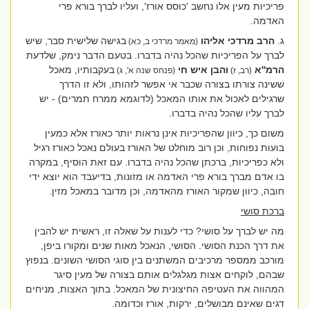
פריכיות מעין אלו נחשב 'כוסס אורז', ועליו לברך בורא פרי
האדמה.
ג.
הרב מרדכי אליהו
בגישה שלישית סבר, שיש
(מאמר מרדכי ב, כא)
לברך על הפריכיות שהכל נהיה בדברו. בטעם הדבר נימק, שלדעת
הרמ''א
והבן איש חי
בעקבותיו, מאכל
(רב, ז)
(פנחס שנה א', ג)
ששינה צורתו בצורה שכבר אי אפשר לזהותו, ולא זו הדרך
שרגילים לאכול את אותו המאכל (לדוגמא ממרח תמרים) - יש
לברך עליו שהכל נהיה בדברו.
משום כך, כיוון שהפריכיות אינן נראות יותר כאורז אלא כמעין
בועות נפוחות, וכן רוב מוחלט של האורז בעולם נאכל כאורז רגיל
ולא כפריכיות, ברכתן שהכל נהיה בדברו. עם זאת הוסיף, במקרה
בו אדם מברך בורא פרי האדמה או מזונות, בדיעבד הוא יוצא ידי
חובה, כיוון שמקור האורז מהאדמה, וכן מדובר במאכל מזין.
ברכת סושי
מה יש לברך על סושי?
כדי לענות על שאלה זו, ראשית יש להבין
את דרך הכנת הסושי. הסושי, הנאכל מאות שנים ומקורו ביפן,
מורכב ממספר מרכיבים המשתנים בין סוגי הסושי השונים. בנפוץ
שבהם, לוקחים אצות מגלגלים אותם בצורה של מעין סיגר
המהווה את העטיפה החיצונית של המאכל. בתוך האצות, מניחים
דגים שאינם מבושלים, ירקות, אורז וכדומה.