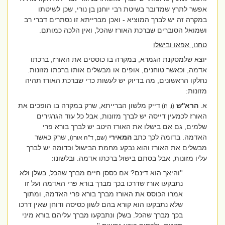
אפשר לתרץ שמדובר בשיטת רבי יוחנן בן נורי, שכן לשיטתו
במקרה זה יש לברך המוציא - ואכן מברייתא זו נסתרים דברי רב
ושמואל הסוברים שברכת האורז שהכל, ואין הלכה כמותם.
טחנו, אפאו ובישלו
יוצא שלמסקנת הגמרא, במקרה בו כוססים את האורז, ברכתו
אדמה, וכאשר טוחנים, אופים או מבשלים אותו ברכתו מזונות.
נחלקו הראשונים, מה בדיוק יש לעשות כדי שברכת האורז תהיה
מזונות:
א.
הרא''ש
דייק מלשון הברייתא, שרק במקרה בו הופכים את
(ו, ח)
האורז לכמעין דייסה יש לברך מזונות, אבל כל עוד הגרגירים
שלמים, גם אם בישלו את האורז היטב יש לברך בורא פרי
האדמה. בדומה לכך כתב
המאירי
, שרק כאשר
(שם, ד''ה אורז)
מבשלים את האורז והוא נבקע מחמת הבישול וכדומה יש לברך
עליו מזונות, אבל בסתם בישול ברכתו אדמה. ובלשונו:
''והיאך הוא דינם? אם כססן חיים מברך שהכל, בשלן ולא
נתבקעו אורז שדרכו בכך מברך בורא פרי האדמה ועל זו
אמרו הכוסס את האורז מברך בורא פרי האדמה, ומתוך
שלא נתבקעו הוא קורא בהם לשון כסיסה ודוחן שאין דרכו
בכך מברך שהכל. בשלן ונתבקעו מברך עליהם בורא מיני