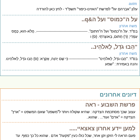
avi
ון "אברהם יגל" לפרשת "האזינו-כיפור" תשפ"ד - לחץ כאן להורדה
ל ה"כמוס" ועל ה&q..
שה אהרון
"ד. על ה"כמוס" ועל ה"חתום". -----------------------------------------. הֲלֹא-הוּא, כָּמֻס
מָּדִי; {ר} חָתוּם, בְּאוֹצְרֹתָי. {ס} ו
ָבוּ גֹדֶל, לֵאלֹהֵינ..
שה אהרון
"ד. "הָבוּ גֹדֶל, לֵאלֹהֵינוּ" ----------------------- כִּי שֵׁם יְהוָה, אֶקְרָא: {ס} הָבוּ גֹדֶל, לֵאלֹהֵינוּ.
נה באמירת : "שמע
יונים אחרונים
פרשת השבוע - ראה
עצוב שכך מסתכמת הצדקה : שהיא שקולה ויותר ל"משפט" שאם המשפט = "ארץ"
הצדקה = "אדם" ועוד... . שהוא..
למען יידע אחרון צאצאיי.....
פעם הראה לי הזקן זקן אחר, שכל כולו כעין "פקעת" אדם . שהוא כל כך כפוף. עד