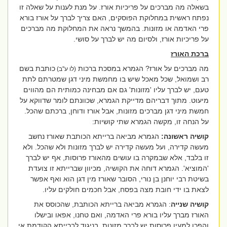
בשאלה מה מברכים על פריכיות אורז. על מנת לענות על שאלה זו
נפתח ראשית במחלוקת הפוסקים, האם צריך לברך על אורז בורא
פרי האדמה או מזונות. בהמשך נראה את המחלוקת מה מברכים
על פריכיות אורז, ולסיום מה יש לברך על סושי.
ברכת האורז
מה מברכים על אורז? הגמרא במסכת ברכות
כותבת בשם
(לו ע''ב)
רב ושמואל, שכל מאכל שיש בו מחמשת מיני דגן שמטרתם לתת
טעם, יש לברך עליו 'מזונות' גם אם מבחינה כמותית הם מהווים
מיעוט. מתוך דבריהם מדייקת הגמרא, שכוונתם לומר שדווקא על
חמשת מיני דגן מברכים מזונות, אבל אורז ודוחן, ברכתם שהכל.
על הנחה זו, מקשה הגמרא שתי קושיות:
קושיה ראשונה:
הגמרא מביאה ברייתא הכותבת שאורז נחשב
מעשה קדירה, ועל מעשה קדירה יש לברך מזונות ולא שהכל. ולא
זו בלבד, אלא שבמקרה בו עושים מהאורז פרוסות, אף יש לברך
'המוציא'. הגמרא דוחה את הקושיה, מכיוון שברייתא זו צועדת
בשיטת רבי יוחנן בן נורי, הסובר שאורז מין דגן הוא ואף אפשר
לצאת בו ידי חובת מצה בפסח, אבל חכמים חולקים עליו.
קושיה שנייה
:
הגמרא מביאה ברייתא הכותבת, שהכוסס את
האורז מברך עליו בורא פרי האדמה, ואם טחנו, אפאו ובישלו
והפכו למעין פרוסות יש לברך מזונות. בניגוד לברייתא הקודמת אי