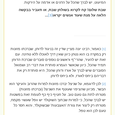
המיעוט, יש לברך שהכל על הדגים או אדמה על הירקות.
שבת שלום! קח לקרוא בשולחן שבת, או תעביר בבקשה
הלאה על מנת שעוד אנשים יקראו
...
[3]
כאמור, רבינו יונה מציין שדין זה בניגוד לדוחן, שברכתו מזונות
[1]
רק במקרה בו הוא נטחן כיוון שאין דרך לאוכלו ללא טחינה. עם
זאת יש להעיר, שהרי''ף וראשונים נוספים סוברים שברכת הדוחן
תמיד שהכל, כיוון שכאשר הגמרא סותרת את דברי רב ושמואל
הסוברים שיש לברך על אורז ודוחן שהכל, היא סותרת רק את
דבריהם ביחס לאורז, ולא ביחס לדוחן.
לכן לדוגמא, על שניצל יברכו מזונות למרות שהרוב והעיקר הוא
[2]
הבשר, מכיוון שהציפוי שעוטף את השניצל (וברכתו מזונות)
מטרתו לתת גם טעם טוב. על חטיף כיף כף לעומת זאת בפשטות
יש לברך שהכל, כי למרות שבתוך השוקולד יש וופל שעשוי מקמח,
מטרתו רק ליצור את צורת 'האצבעות' שבשוקולד, והוא חסר כל
טעם לכן הוא טפל.