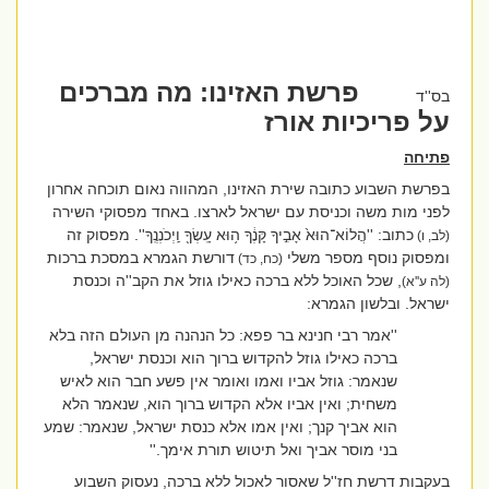
פרשת האזינו:
מה מברכים
בס''ד
על פריכיות אורז
פתיחה
בפרשת השבוע כתובה שירת האזינו, המהווה נאום תוכחה אחרון
לפני מות משה וכניסת עם ישראל לארצו. באחד מפסוקי השירה
כתוב: ''
הֲלוֹא־הוּא֙ אָבִ֣יךָ קָּנֶ֔ךָ ה֥וּא עָֽשְׂךָ֖ וַֽיְכֹנְנֶֽךָ
''. מפסוק זה
(לב, ו)
ומפסוק נוסף מספר משלי
דורשת הגמרא במסכת ברכות
(כח, כד)
, שכל האוכל ללא ברכה כאילו גוזל את הקב''ה וכנסת
(לה ע''א)
ישראל. ובלשון הגמרא:
''אמר רבי חנינא בר פפא: כל הנהנה מן העולם הזה בלא
ברכה כאילו גוזל להקדוש ברוך הוא וכנסת ישראל,
שנאמר: גוזל אביו ואמו ואומר אין פשע חבר הוא לאיש
משחית; ואין אביו אלא הקדוש ברוך הוא, שנאמר הלא
הוא אביך קנך; ואין אמו אלא כנסת ישראל, שנאמר: שמע
בני מוסר אביך ואל תיטוש תורת אימך.''
בעקבות דרשת חז''ל שאסור לאכול ללא ברכה, נעסוק השבוע