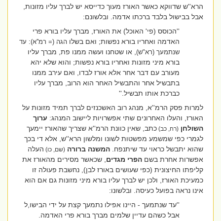
הרא''ש שדווקא כאשר האורז מעוך כדייסא יש לברך עליו מזונות,
אבל בבישול בלבד ברכתו אדמה. ובלשונם:
''הכוסס (פי' האוכל) את האורז, מברך עליו בורא פרי
האדמה ואחריו בורא נפשות; ואם בשלו
הגה (= רמ''א): עד
, או שטחנו ועשה ממנו פת, מברך עליו
שנתמעך (רא"ש)
בורא מיני מזונות ואחריו בורא נפשות; והוא שלא יהא
מעורב עם דבר אחר אלא אורז לבדו, ואם עירב ממנו
בתבשיל אחר והתבשיל האחר הוא הרוב, מברך עליו
כברכת אותו תבשיל.''
למרות פסק הרמ''א, מנהג רוב האשכנזים לברך תמיד מזונות על
האורז, והעלו האחרונים שתי אפשרויות ליישוב המנהג:
ערוך
השולחן
כתב, שאין כוונת הרמ''א שצריך שהאורז יימעך
(רח, כב)
לגמרי כפי שמשמע מפשטות לשונו ומלשון הרא''ש, אלא די בכך
שהוא יתבשל כראוי עד שיתנפח.
המשנה ברורה
העלה
(שם, כו)
אפשרות אחרת בשם
הפרי מגדים
, שכאשר מסירים מהאורז את
קליפתו החיצונית (כפי שעושים באורז לבן), נחשבת פעולה זו
כמעיכת האורז, ולכן יש לברך עליו בורא מיני מזונות גם אם הוא
אינו נראה בפועל כעיסה. ובלשונו:
''עד שנתמעך - היינו אפילו נתמעך קצת על ידי הבישו,ל
אבל כשהם עדיין שלמים מברך בורא פרי האדמה.