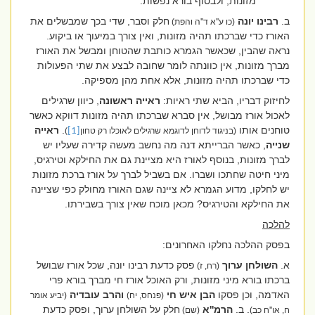
מזונות, ולבסוף בורא נפשות.''
ב.
רבינו יונה
חלק וסבר, שדי בכך שמבשלים את
(כו ע''א ד''ה והפת)
האורז כדי שברכתו תהיה מזונות, ואין צורך במיעוך או ביקוע.
נראה שהבין, שכאשר הגמרא כותבת שהטוחן ומבשל את האורז
מברך מזונות, אין כוונתה לומר שחובה לבצע את שתי הפעולות
כדי שברכתו תהיה מזונות, אלא אחת מהן מספיקה.
לחיזוק דבריו, הביא שתי ראיות:
ראייה ראשונה
, כיוון שרגילים
לאכול אורז מבושל, אין סברא שברכתו תהיה מזונות דווקא כאשר
טוחנים אותו
.
ראייה
(בניגוד לדוחן לדוגמא שרגילים לאוכלו רק טחון
[1]
)
שנייה
, כאשר הברייתא דנה מה נחשב מעשה קדירה שעליו יש
לברך מזונות, בנוסף לאורז היא מציינת גם את החילקא וטירגיס,
מיני חיטה שחתכו ושברו. אם בשביל לברך על אורז ברכת מזונות
יש לחלקו, מדוע הגמרא לא ציינה שגם האורז מחולק כפי שציינה
את החילקא והטירגיס? מכאן מוכח שאין צורך בשבירתו.
להלכה
בפסק ההלכה נחלקו האחרונים:
א.
השולחן ערוך
פסק כדעת רבינו יונה, שכל אורז שבושל
(רח, ז)
ברכתו בורא מיני מזונות, ורק האוכל אורז חי מברך בורא פרי
האדמה, וכן פסקו
הבן איש חי
והרב עובדיה
(פנחס, יח)
(יביע אומר
. ב.
הרמ''א
חלק על השולחן ערוך, ופסק כדעת
ח, או''ח כב)
(שם)