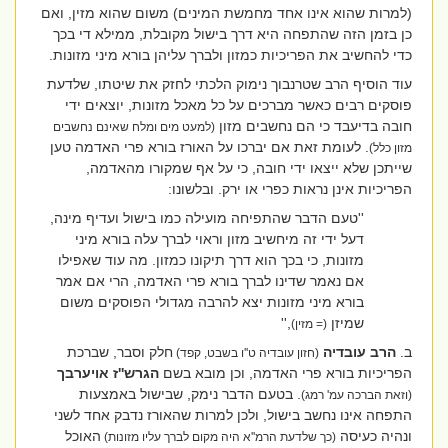
(למרות שהוא אינו אחד מחמשת המינים) משום שהוא מזין, ואם
כן בזמן הזה שהתפחה היא דרך בישול מקובלת, ממילא די בכך
כדי להחשיב את הפריכיות כמזון ולברך עליהן בורא מיני מזונות.
עוד הוסיף הרב שטרנבוך נימוק הלכתי לחזק את שיטתו, שלדעת
פוסקים רבים כאשר מברכים על כל מאכל מזונות, יוצאים ידי
חובה בדיעבד כי הם נחשבים מזון
(למעט מים ומלח שאינם נחשבים
. לעומת זאת אם יברכו על האורז בורא פרי האדמה טען
מזון כלל)
שייתכן שלא ייצאו ידי חובה, כי על אף שמקורו מהאדמה,
הפריכיות אינן נראות כפרי או ירק. ובלשונו:
''טעם הדבר שהתפיחה מועילה כמו בישול ועדיף מינה,
דעל ידי זה מיחשיב מזון וראוי לברך עלה בורא מיני
מזונות, כי בכך הוא דרך תיקונו כמזון. מה עוד שאפילו
אם נאמר שדינו לברך בורא פרי האדמה, הרי אם אמר
בורא מיני מזונות יצא להרבה מגדולי הפוסקים משום
שמיזן
,''
(= מזין)
ב.
הרב עובדיה
חלק וסבר, שברכת
(חזון עובדיה ט''ו בשבט, קפד)
הפריכיות בורא פרי האדמה, וכן מובא בשם
הגרש''ז אויערבך
. בטעם הדבר נימק, שבישול באמצעות
(וזאת הברכה עמ' רמג)
התפחה אינו נחשב בישול, ולכן למרות שהאורז נדבק אחד לשני
ונהיה כעיסה
האוכל
(כך שלדעת הרמ''א היה מקום לברך עליו מזונות)