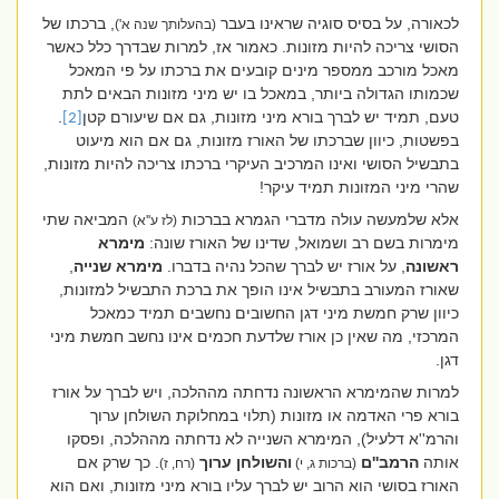
לכאורה, על בסיס סוגיה שראינו בעבר
, ברכתו של
(בהעלותך שנה א')
הסושי צריכה להיות מזונות. כאמור אז, למרות שבדרך כלל כאשר
מאכל מורכב ממספר מינים קובעים את ברכתו על פי המאכל
שכמותו הגדולה ביותר, במאכל בו יש מיני מזונות הבאים לתת
טעם, תמיד יש לברך בורא מיני מזונות, גם אם שיעורם קטן
.
[2]
בפשטות, כיוון שברכתו של האורז מזונות, גם אם הוא מיעוט
בתבשיל הסושי ואינו המרכיב העיקרי ברכתו צריכה להיות מזונות,
שהרי מיני המזונות תמיד עיקר!
אלא שלמעשה עולה מדברי הגמרא בברכות
המביאה שתי
(לז ע''א)
מימרות בשם רב ושמואל, שדינו של האורז שונה:
מימרא
ראשונה
, על אורז יש לברך שהכל נהיה בדברו.
מימרא שנייה
,
שאורז המעורב בתבשיל אינו הופך את ברכת התבשיל למזונות,
כיוון שרק חמשת מיני דגן החשובים נחשבים תמיד כמאכל
המרכזי, מה שאין כן אורז שלדעת חכמים אינו נחשב חמשת מיני
דגן.
למרות שהמימרא הראשונה נדחתה מההלכה, ויש לברך על אורז
בורא פרי האדמה או מזונות (תלוי במחלוקת השולחן ערוך
והרמ''א דלעיל), המימרא השנייה לא נדחתה מההלכה, ופסקו
אותה
הרמב''ם
והשולחן ערוך
. כך שרק אם
(ברכות ג, י)
(רח, ז)
האורז בסושי הוא הרוב יש לברך עליו בורא מיני מזונות, ואם הוא