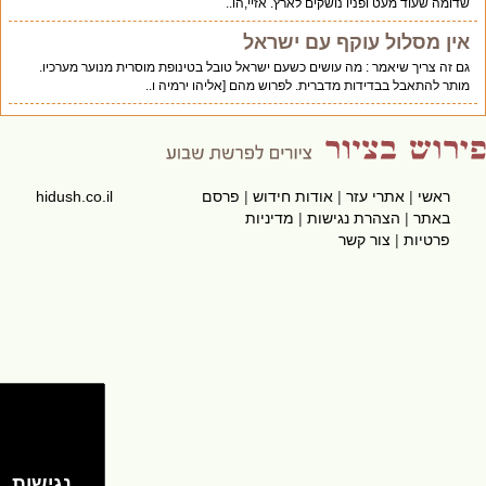
שדומה שעוד מעט ופניו נושקים לארץ. אזיי,הו..
אין מסלול עוקף עם ישראל
גם זה צריך שיאמר : מה עושים כשעם ישראל טובל בטינופת מוסרית מנוער מערכיו.
מותר להתאבל בבדידות מדברית. לפרוש מהם [אליהו ירמיה ו..
ראשי
|
אתרי עזר
|
אודות חידוש
|
פרסם
hidush.co.il
באתר
|
הצהרת נגישות
|
מדיניות
פרטיות
|
צור קשר
נגישות