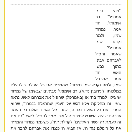
'"ויהי בימי
אמרפל", רב
ושמואל. חד
אמר: נמרוד
שמו, ולמה
נקרא שמו
אמרפל?
שאמר והפיל
לאברהם אבינו
בתוך כבשן
האש. וחד
אמר: אמרפל
שמו, ולמה נקרא שמו נמרוד? שהמריד את כל העולם כולו עליו
במלכותו' (עירובין נד,א). רב ושמואל מביאים שבשמו של נמרוד
יש גילוי למרד בה' או (באמרפל) שהפיל את אברהם לאש. נראה
שאין זה מחלוקת אלא דגש על העניין שהתגלה בנמרוד, שהוא
המריד את כל העולם נגד ה', שזה מול הגוים, אולם נגדו עמד
אברהם שהיה השורש לחיבור לה' ולכן אמר להפילו לאש. "גם את
זה לעמת זה עשה האלקים" (קהלת ז,יד), כשעמד נמרוד והמריד
את כל העולם נגד ה', אז הביא ה' כנגדו את אברהם לחבר את