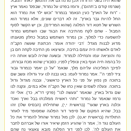
שהוא היה בשני הדורות ולכן מרמז גם את ההמשך לאחר המבול
(שנרמז קודם ב'תהום'), ורומז בפרט על נמרוד, שבפס' נאמר ארץ
- "רוח על הארץ" כעין הנאמר בנמרוד "וכוש ילד את נמרד הוא
החל להיות גבר בארץ". זה לא דברים שונים, אלא נמרוד הוא
השורש של חטא דור הפלגה (שהוא המרידם), וכן יש הקשר לסוף
המבול - שחם לקח מהתיבה את הבגד שבו השתמש נמרוד
להשפעה כדי למלוך, וכן נמרוד השתמש במבול כחלק מטענתו
מדוע לבנות מגדל: 'רבי יהודה אומר: הכתונת שעשה הקב"ה
לאדם ולאשתו היה עמם בתיבה, וכשיצאו מן התיבה לקחה חם בן
נח והוציאה עמו והנחילה לנמרוד. ובשעה שהיה לובש אותה היו
כל בהמה חיה ועוף באין ונופלין לפניו, כסבורין שהוא מכח גבורתו,
לפיכך המליכוהו עליהם מלך, שנאמ' "על כן יאמר כנמרוד גבור
ציד לפני ה'". אמר נמרוד לעמו: באו נבנה לנו עיר גדולה ונשב שם
בתוכה פן נפוץ על פני כל הארץ כראשוני', ונבנה מגדול גדול
בתוכה. ונעלה לשמים שאין כחו של הקב"ה אלא במים, ונקנה לנו
שם גדול בארץ, שנאמר "ונעשה לנו"' (פרקי דר"א, כד). אולי זה
נרמז שנאמר על נמרוד "ותהי ראשית ממלכתו בבל וארך ואכד
וכלנה בארץ שנער" (בראשית י,י), שתחילתו (הבסיס שלו) זהו
בבל, שהיא המקום של סיפור דור הפלגה שמסופר מיד לאחר
התולדות (בראשית יא,ט). לכן מול נמרוד שהחל להמריד את כל
העולם נגד ה', אמר ה' שהגיע הזמן שיאיר אורו של אברהם לחבר
את העולם לה'. לכן לפני דור הפלגה מובא צאצאי נח שהם