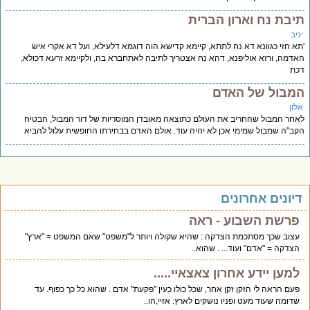
יבת נח וארון הברית
יב
א חזי כגוונא דא נח לתתא, קיימא קדישא הוה דוגמא דלעילא, ועל דא אקרי איש
דמה, ורזא אוליפנא, דהא נח אצטריך לתיבה לאתחברא בה, ולקיימא זרעא דכולא,
כת
מבול של האדם
לון
חר המבול שהחריב את העולם כתוצאה מאובדן המוסריות של דור המבול, הבטיח
ב"ה שמבול שמימי אכן לא יהיה עוד. אולם האדם בבחירתו החופשית עלול להביא
יונים אחרונים
פרשת השבוע - ראה
עצוב שכך מסתכמת הצדקה : שהיא שקולה ויותר ל"משפט" שאם המשפט = "ארץ"
הצדקה = "אדם" ועוד... . שהוא..
למען יידע אחרון צאצאיי.....
פעם הראה לי הזקן זקן אחר, שכל כולו כעין "פקעת" אדם . שהוא כל כך כפוף. עד
שדומה שעוד מעט ופניו נושקים לארץ. אזיי,הו..