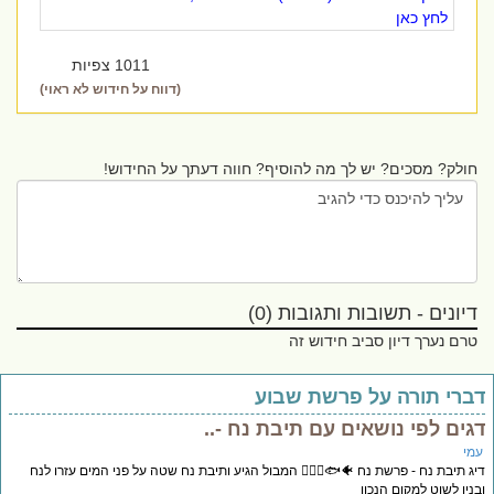
לחץ כאן
1011 צפיות
(דווח על חידוש לא ראוי)
חולק? מסכים? יש לך מה להוסיף? חווה דעתך על החידוש!
דיונים - תשובות ותגובות (0)
טרם נערך דיון סביב חידוש זה
ברי תורה על פרשת שבוע
גים לפי נושאים עם תיבת נח -..
מי
ג תיבת נח - פרשת נח 🐠🐟🚣🏻‍♀️ המבול הגיע ותיבת נח שטה על פני המים עזרו לנח
ניו לשוט למקום הנכון