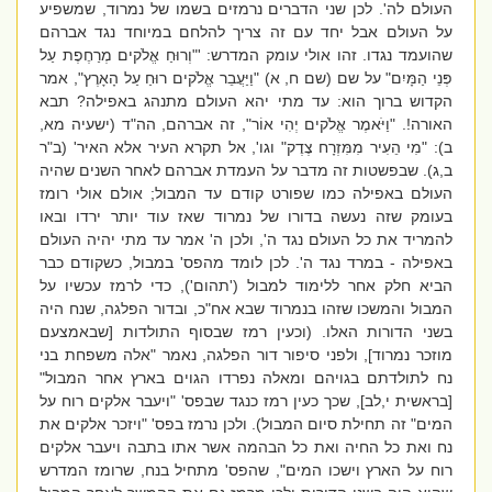
העולם לה'. לכן שני הדברים נרמזים בשמו של נמרוד, שמשפיע
על העולם אבל יחד עם זה צריך להלחם במיוחד נגד אברהם
שהועמד נגדו. זהו אולי עומק המדרש: '"וְרוּחַ אֱלֹקים מְרַחֶפֶת עַל
פְּנֵי הַמָּיִם" על שם (שם ח, א) "וַיַּעֲבֵר אֱלֹקים רוּחַ עַל הָאָרֶץ", אמר
הקדוש ברוך הוא: עד מתי יהא העולם מתנהג באפילה? תבא
האורה!. "וַיֹּאמֶר אֱלֹקים יְהִי אוֹר", זה אברהם, הה"ד (ישעיה מא,
ב): "מִי הֵעִיר מִמִּזְרָח צֶדֶק" וגו', אל תקרא העיר אלא האיר' (ב"ר
ב,ג). שבפשטות זה מדבר על העמדת אברהם לאחר השנים שהיה
העולם באפילה כמו שפורט קודם עד המבול; אולם אולי רומז
בעומק שזה נעשה בדורו של נמרוד שאז עוד יותר ירדו ובאו
להמריד את כל העולם נגד ה', ולכן ה' אמר עד מתי יהיה העולם
באפילה - במרד נגד ה'. לכן לומד מהפס' במבול, כשקודם כבר
הביא חלק אחר ללימוד למבול ('תהום'), כדי לרמז עכשיו על
המבול והמשכו שזהו בנמרוד שבא אח"כ, ובדור הפלגה, שנח היה
בשני הדורות האלו. (וכעין רמז שבסוף התולדות [שבאמצעם
מוזכר נמרוד], ולפני סיפור דור הפלגה, נאמר "אלה משפחת בני
נח לתולדתם בגויהם ומאלה נפרדו הגוים בארץ אחר המבול"
[בראשית י,לב], שכך כעין רמז כנגד שבפס' "ויעבר אלקים רוח על
המים" זה תחילת סיום המבול). ולכן נרמז בפס' "ויזכר אלקים את
נח ואת כל החיה ואת כל הבהמה אשר אתו בתבה ויעבר אלקים
רוח על הארץ וישכו המים", שהפס' מתחיל בנח, שרומז המדרש