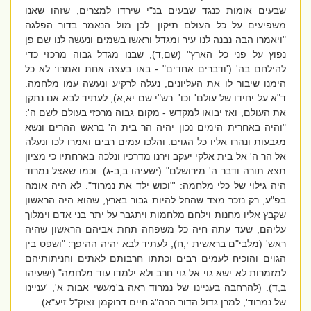
שבעים אומות כנגד שבעים בנ"י שירדו למצרים, שזהו שאנו
משפיעים על כל העולם תיקון. לכן מול הנאמר בדור הפלגה
"ויאמרו הבה נבנה לנו עיר ומגדל וראשו בשמים ונעשה לנו שם פן
נפוץ על פני כל הארץ" (שם,ד), שבנו מגדל גבוה מרכזי כדי
להילחם בה' ('ודברים אחדים" - באו בעצה אחת ואמרו: לא כל
הימנו שיבור לו את העליונים, נעלה לרקיע ונעשה עמו מלחמה.
ד"א על יחידו של עולם' וכו'. רש"י שם יא,א), לעתיד לבא אנו נתקן
את העולם, ואז יבואו למקדש - מקום גבוה מרכזי בעולם לשם ה':
"והיה באחרית הימים נכון יהיה הר בית ה' בראש ההרים ונשא
מגבעות ונהרו אליו כל הגוים. והלכו עמים רבים ואמרו לכו ונעלה
אל הר ה' אל בית אלקי יעקב וירנו מדרכיו ונלכה בארחתיו כי מציון
תצא תורה ודבר ה' מירושלם" (ישעיהו ב,ב-ג). וכמו שאצל נמרוד
היה גילוי של כלי מלחמה: '"וכוש ילד את נמרוד". לא היה אומה
בפ"ע, רק נזכר מצד שהחל להיות גבור בארץ, שהוא היה הראשון
שקבץ אליו מחנות וילחם מלחמות ויתגבר על יתר בני אדם וימלוך
עליהם, שעד עתה חיה כל משפחה תחת אביהם הראשון שהיה
ראש' (מלבי"ם בראשית י,ח), לעתיד לבא יהיה ההיפך: "ושפט בין
הגוים והוכיח לעמים רבים וכתתו חרבותם לאתים וחניתותיהם
למזמרות לא ישא גוי אל גוי חרב ולא ילמדו עוד מלחמה" (ישעיהו
ב,ד). (להרחבה בעניינו של נמרוד ראה ב'מעשי אבות א', 'עניינו
של נמרוד', למרן גדול הדור הרה"ג חיים דרוקמן זצוק"ל זיע"א).