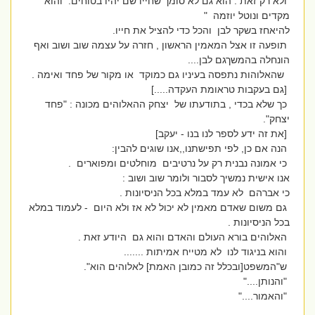
ולא רק זאת . הוא גם לא סומך שחייו שם יהיו בטוחים. והוא
מקדים ונוטל יוזמה "
להיאחז בשקר לבן והכל כדי להציל את חייו.
תופעה זו אצל המאמין הראשון , חזרה על עצמה שוב ושוב ואף
הונחלה בהמשךגם לבן....
שהאלוהות נתפסה בעיניו גם כמוקד או מקור של פחד ואימה .
[גם בעקבות טראומת העקדה.....]
כך שלא בכדי , בתודעתו של יצחק ההאלוהים מכונה : "פחד
יצחק".
[את זה ידע לספר לנו בנו - יעקב]
הנה אם כן, לפי תפישתנו,,אנו שוגים להבין:
כי אמונה נבנית רק על נרטיבים מוחלטים ומפוארים .
אנו אישית נמשיך לסבור ולומר שוב ושוב :
כי אברהם לא עמד במלא בכל הניסיונות .
גם משום שאדם מאמין לא יכול לא אז ולא היום - לעמוד במלא
בכל הניסיונות .
האלוהים בורא העולם והאדם והוא גם היודע זאת .
והוא בניגוד לנו לא מטייח אמיתות .......
ש"המשפט[ובכלל זה כמובן האמת] לאלוהים הוא".
"והנותן...."
"והאמור...."