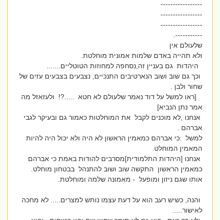
-----------------
-----------------
-----------------
-----------.
שלעולם אין
ולא תהייה באדם שלמות אמונית מוחלטת.
היהדות גם בעניין זה,נסחפה למחוזות הטוטליים.......
וכך גם שוב ושוב הנארטיבים התנכיים, נצבעים בצבעים עזים של
שחור ולבן .
[ראו למשל על דוד נאמר שלעולם לא חטא .....?! ולעזאזל מה
אמר נתן הנביא]
אנחנו ,לא מוכנים לקבל את המוחלטות כאמור גם ובעיקר לגבי
אברהם .
למשל :כי אברהם כמאמין הראשון לא היה ולא יכול היה להיות
המאמין המוחלט.
אנחנו [היהדות התלמודית]מסרבים להודות באמת כי אברהם
כמאמין הראשון התקשה שוב ושוב להתנהל בבטחון מוחלט.
אותו שגם ניזון ומופעל - מאמונה שלמה ומוחלטת.
והנה, כשיש רעב הוא על דעת עצמו נותש למצרים..... לא מחכה
לאישור.....