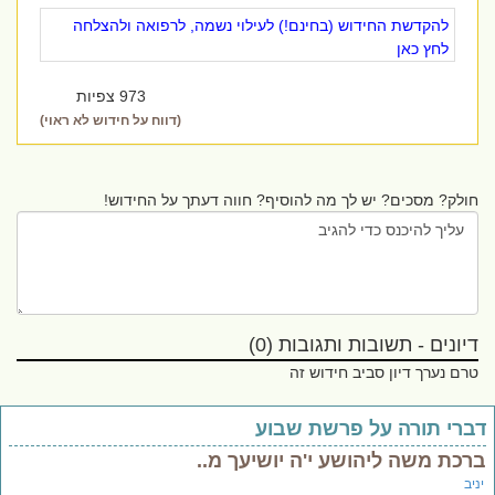
להקדשת החידוש (בחינם!) לעילוי נשמה, לרפואה ולהצלחה
לחץ כאן
973 צפיות
(דווח על חידוש לא ראוי)
חולק? מסכים? יש לך מה להוסיף? חווה דעתך על החידוש!
דיונים - תשובות ותגובות (0)
טרם נערך דיון סביב חידוש זה
ברי תורה על פרשת שבוע
רכת משה ליהושע י'ה יושיעך מ..
יב