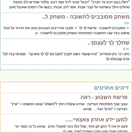
ויעלו בנגב ויבא עד חברון". "ויבאו" מבעי ליה! אמר רבא: מלמד שפירש כלב מעצת
גלים והלך ונשתטח על קברי אבות. אמר להן: אבותי, בקשו עלי רחמים שאנצל מעצ
שחק מסובבים לתשובה - משחק ל..
מי
 מסובבים לתשובה - פרשת לך לך 🔅 סובבו את ריבוע הצבעים וכוונו את הכדור על מנת
פגע בצד שבו התשובה המתאימה משחק מסובבים לתשובה - ק
ֶתֵּלֵךְ לְךָ לְעַצְמְךָ..
לון
ב רבי נתן מנמירוב: "וְזֶהוּ שֶׁאָמַר הַשֵּׁם יִתְבָּרַךְ לְאַבְרָהָם 'לֶךְ לְךָ מֵאַרְצְךָ' - שֶׁמְּרַמֵּז בָּזֶה לְכָל
דָם שֶׁבָּעוֹלָם לֶךְ
יונים אחרונים
פרשת השבוע - ראה
עצוב שכך מסתכמת הצדקה : שהיא שקולה ויותר ל"משפט" שאם המשפט = "ארץ"
הצדקה = "אדם" ועוד... . שהוא..
למען יידע אחרון צאצאיי.....
פעם הראה לי הזקן זקן אחר, שכל כולו כעין "פקעת" אדם . שהוא כל כך כפוף. עד
שדומה שעוד מעט ופניו נושקים לארץ. אזיי,הו..