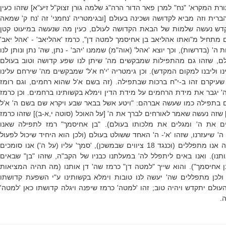
רת המקרא' "נח" למרן פאר הדור הרה"ג שלמה גורן זצוק"ל זיע"א] שזהו כעין
רית וזה מביא לקדושה ושכינה בעולם [ובגימטריה 'נחמני' זה 'נח ק' שמאה
קדש נעשה שלמות של הבאת הקדושה לעולם, כעין מה שנעשה במיעוט קטן
ים מתחיל מ"ואתו אהליאב בן אחיסמך למטה דן", כרמז 'אהליאב' - 'אהל יאב'
 (בדרשות), וכך יוצא 'אהל' (אוה"מ) שממנו 'יהב' - נתן, שה' נתן ונותן לנו
לם, שזהו גם מהתפילות שמבקשים מה' שיתן לנו שפע קדושה וטוב בעולם
נו וליבנו למקום המקדש). וכן גימטריה 'י'ח א'ל' שמבקשים מה' שירחם עלינו
 שעיקרם זהו ב-י"ח ברכות שבתפילה. (זה בשם א'ל שהוא רחמים, וגם רומז
' יגבר את מידת הרחמים על מידת הדין וימלא בקשותינו ברחמים. וכן כרמז
 בתפילה כמו שעשה אברהם: "ויטע אשל בבאר שבע ויקרא שם בשם ה' א'ל
 שזה נעשה שאמר לאורחים לברך את ה' [על האוכל (סוטה י,א-ב)] שזהו כרמז
ם את ה' ומגלים את מלכותו בעולם). "בן אחיסמך" רמז לתפילה שאנו
' שיעזרנו, שזהו 'א'- ה' האחד ששולט בעולם (ולכן הוא היחיד שיכול לפעול
לנו), 'חי' תפילת 18 בה אנו מתפללים (וכנגד 18 ציווים שבמשכן), 'סמך' עליו (על ה') אנו סומכים
תנו). ואנו באים ליתפלל לה' במעלתנו כבניו של הקב"ה, שזהו "בן" שבאים
ן אחיסמך"). והוא שייך "למטה דן" כרמז שה' דן אותנו (מה תהיה המציאות
ולכן מתפללים שה' יעשה לנו טובות וימלא בקשותינו ע"י השפעת קדושתו
העולם יתקדש ויהיה טוב; זהו 'למטה' כרמז שיפנה ויגלה קדושתו כאן 'למטה'
ה.