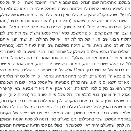
עולם, מהתגלות שמו הגדול, כמו שמביא רש"י: '"ויאמר משה" - כי יד על כס
רמה לישבע בכסאו להיות לו מלחמה ואיבה בעמלק עולמית. ומהו כס ולא נא'
חציו? נשבע הקב"ה שאין שמו שלם ואין כסאו שלם עד שימחה שמו של עמלק
י' השם שלם והכסא שלם, שנאמר (תהלים ט) "האויב תמו חרבות לנצח", זהו
 א) "ועברתו שמרה נצח" (תהלים שם) "וערים נתשת אבד זכרם המה", מהו
 ישב" הרי השם שלם, "כונן למשפט כסאו" הרי כסאו' (רש"י; שמות יז,טז). לכן
ות חצאי שם ה', י' של תחילת י'ה, ו-ו' של תחילת ו'ה, שה' 'חנן' אותנו
 את העולם מהטומאה, עד שיתגלה בשלמות שם הויה לעתיד לבא (במחיית
רושלים שה' נשבע שילחם בעמלק על שהחריבוה: 'רבי יהושע בן לוי בשם רבי
אחד אומר: "תמחה את זכר עמלק". וכתוב אחד אומר: "כי מחה אמחה". כיצד
אלו? עד שלא פשט ידו בכסא, תמחה. כשפשט ידו בכסא, מחה אמחה. אפשר
ידו בכסא של הקדוש ברוך הוא?! אלא על ידי שהחריב ירושלים, שכתוב בה:
לים כסא ה'" (ירמ' ג יז). לפיכך מחה אמחה. ונאמר, "כי יד על כס י'ה מלחמה
חומא "כי תשא" סימן יא), שזה כחלק מפגיעתו של עמלק בגילוי שם ה' ושכינתו
דש הוא גם מקום לכיון לתפילה: ' א"ר אבין ואיתימא ר' אבינא: מאי קראה?
גדל דויד צוארך בנוי לתלפיות", תל שכל פיות פונים בו' (ברכות ל,א), כיון
ור שמים וארץ שיסודו במקום המקדש. לכן התפילות הוסמכו כנגד הקרבנות,
ור שמים וארץ, לגילוי שם ה' בעולם. לכן ר"י שמרמז בשמו על שם ה' בעולם
מלמד שזה כנגד הנאמר במשכן. וזה בנאמר בציווים שבביצוע של הקמת
 בהקמת המשכן, שכך בתפילתנו אנו פועלים כעין דומה לפעולת הקמת המשכן
ה', לתקן שהעולם יהיה ראוי לשכינת ה'. (אולי גם לפי הדעה שפרשיות המשכן