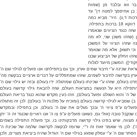
בר ווא ובלבד מן (שמות
ב בן אחיסמך למטה דן" עד
רכות ד,ג). היר' מביא כמה
סיבות כנגד מה נתקנו דווקא 18 ברכות בתפילה.
שזה כנגד הציווים שנאמרו
שזהו משכן שני, לא מה
 שזהו הציווי על המשכן
וכי תשא], אלא מה שנאמר
זהו החלק של הביצוע שבנו
ודי]). המשכן מיועד לגלות
ת שכינה ע"י חיבור שמים וארץ, וכך גם בתפילתנו אנו פועלים לגילוי שם ה'
רץ בקדושה לחיבור לשמים, שזהו שמתפללים על דברים ארציים בבקשה מה'
זרנו בעולם, שזהו ע"י שכינתו בעולם שמתגלה ידו בעולם ובזה יש גילוי שם ה'
התפילה היא על הנעשה במציאות העולם, שזה להבאת גילוי קדושה בעולם
של ה' והוא השולט ופועל בעולם), וזהו כעין מקדש שהוא כנגד בריאת העולם
ב) שמביא לגילוי קדושה בעולם (ומוכיח על מלכות ה' בעולם). לכן זה מתגלה
ו פועלים ע"פ ציווי ה' ובכך מגלים את שם ה' בעולם, וכן בתפילה ובמקדש
ו שנקבל טובה (אולי גם, כשאנו פועלים ע"פ צו ה' אנו ראויים שכנגד זה ה' יתן
 מצווה, שיש בפינו גילוי קדושה מדבקותינו בו, וכך פועלת התפילה בשמים
'). לכן מי שאמר זאת זה ר"י, שרומז לבקשה לקדושה שלמה של שכינת ה'
סתר שם ה' ע"י עמלק שפגע בגילוי שם ה' הגדול שהיה ביציאת מצרים, ולכן