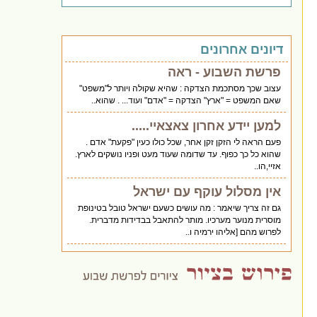
דיונים אחרונים
פרשת השבוע - ראה
עצוב שכך מסתכמת הצדקה : שהיא שקולה ויותר ל"משפט"
שאם המשפט = "ארץ" הצדקה = "אדם" ועוד... . שהוא..
למען יידע אחרון צאצאיי.....
פעם הראה לי הזקן זקן אחר, שכל כולו כעין "פקעת" אדם .
שהוא כל כך כפוף. עד שדומה שעוד מעט ופניו נושקים לארץ.
אזיי,הו..
אין מסלול עוקף עם ישראל
גם זה צריך שיאמר : מה עושים כשעם ישראל טובל בטינופת
מוסרית מנוער מערכיו. מותר להתאבל בבדידות מדברית.
לפרוש מהם [אליהו ירמיה ו..