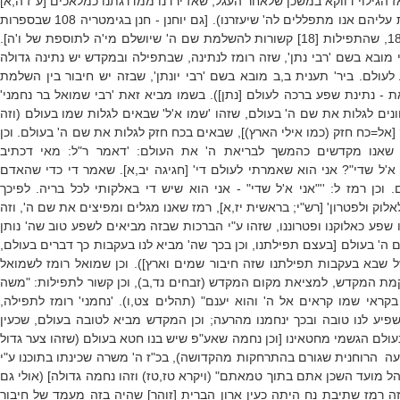
 הגילוי דווקא במשכן שלאחר העגל, שאז ירדנו ממדרגתנו כמלאכים [ע"ז ה,א]
ולכן אז יש צרות ובעיות עליהם אנו מתפללים לה' שיעזרנו). [גם יוחנן - חנן בגימטריה 108 שבספרות
יש את המספרים של 18, שהתפילות [18] קשורות להשלמת שם ה' שיושלם מי'ה לתוספת של ו'ה].
י מובא בשם 'רבי נתן', שזה רומז לנתינה, שבתפילה ובמקדש יש נתינה גדולה
ולם. ביר' תענית ב,ב מובא בשם 'רבי יונתן', שבזה יש חיבור בין השלמת
באת - נתינת שפע ברכה לעולם [נתן]). בשמו מביא זאת 'רבי שמואל בר נחמני'
נים לגלות את שם ה' בעולם, שזהו 'שמו א'ל' שבאים לגלות שמו בעולם (וזה
[אל=כח חזק (כמו אילי הארץ)], שבאים בכח חזק לגלות את שם ה' בעולם. וכן
שאנו מקדשים כהמשך לבריאת ה' את העולם: 'דאמר ר"ל: מאי דכתיב
 א'ל שדי"? אני הוא שאמרתי לעולם די' [חגיגה יב,א]. שאמר די כדי שהאדם
 וכן רמז ל: ''"אני א'ל שדי" - אני הוא שיש די באלקותי לכל בריה. לפיכך
אלוק ולפטרון' [רש"י; בראשית יז,א], רמז שאנו מגלים ומפיצים את שם ה', וזה
 שפע כאלוקנו ופטרוננו, שזהו ע"י הברכות שבזה מביאים לשפע טוב שה' נותן
 ה' בעולם [בעצם תפילתנו, וכן בכך שה' מביא לנו בעקבות כך דברים בעולם,
ל שבא בעקבות תפילתנו שזה חיבור שמים וארץ]). וכן שמואל רומז לשמואל
מת המקדש, למציאת מקום המקדש (זבחים נד,ב), וכן קשור לתפילות: "משה
בקראי שמו קראים אל ה' והוא יענם" (תהלים צט,ו). 'נחמני' רומז לתפילה,
יע לנו טובה ובכך ינחמנו מהרעה; וכן המקדש מביא לטובה בעולם, שכעין
לם הגשמי מחטאינו [וכן נחמה שאע"פ שיש בנו חטא בעולם (שזהו צער גדול
ה הרוחנית שגורם בהתרחקות מהקדושה), בכ"ז ה' משרה שכינתו בתוכנו ע"י
ל מועד השכן אתם בתוך טמאתם" (ויקרא טז,טז) וזהו נחמה גדולה] (אולי גם
ה רמז שתיבת נח היתה כעין ארון הברית [זוהר] שהיה בזה מעמד של חיבור