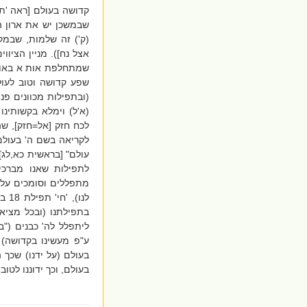
קדושה בעולם [ראה 'תו
שבמשכן יש את ארון הב
(ק') זה שלמות, שבמ
אצל נח]). מניין הציוו
שמתחלפת אות א באות ה'
שפע קדושה וטוב לעו
(ובתפילות מכוונים פני
(א'ל) וימלא בקשותינו
לכח חזק [אל=חזק], שה
לקריאה בשם ה' בעולם
עולם" [בראשית כא,לג]
לתפילות שאנו מברכי
מתפללים וסומכים על ה
בתפילתנו (ובכל מציאו
ליתפלל לה' כבנים ("ב
ע"פ מעשינו בקדושה) 
בעולם (על ידנו) שכך 
בעולם, וכך ידוננו לטוב