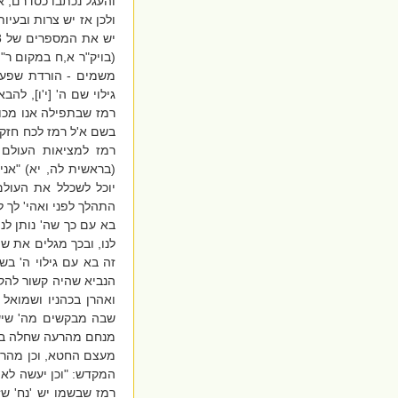
והעגל נכתבו כסדרם, אז
(בויק"ר א,ח במקום ר"
משמים - הורדת שפע לע
גילוי שם ה' [י'ו], לה
רמז שבתפילה אנו מכוו
בשם א'ל רמז לכח חזק 
רמז למציאות העולם 
(בראשית לה, יא) "אני
יוכל לשכלל את העולם.
התהלך לפני ואהי' לך ל
בא עם כך שה' נותן לנו
לנו, ובכך מגלים את שם
זה בא עם גילוי ה' בש
הנביא שהיה קשור להק
ואהרן בכהניו ושמואל 
שבה מבקשים מה' שישפ
מנחם מהרעה שחלה בעו
מעצם החטא, וכן מהרע
המקדש: "וכן יעשה לאה
רמז שבשמו יש 'נח' שז