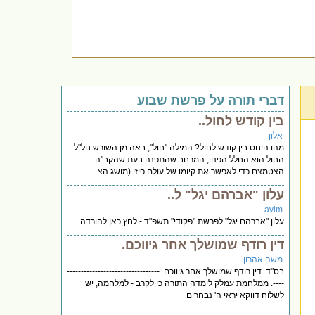
דברי תורה על פרשת שבוע
בין קודש לחול..
אלון
מהו היחס בין קודש לחול? המילה "חול", באה מן השורש חל"ל.
החול הוא החלל הפנוי, המרחב שהתפנה בעת שהקב"ה
הצטמצם כדי לאפשר את קיומו של עולם פיזי (מושג הצ
עלון "אברהם יגל" ל..
avim
עלון "אברהם יגל" לפרשת "פקודי" תשפ"ד - לחץ כאן להורדה
דין רודף שמושלך אחר גיווכם.
משה אהרון
בס"ד. דין רודף שמושלך אחר גיווכם. ---------------------------------
----. ממלחמת עמלק לימדה התורה כי לקרב - למלחמה, יש
לשלוח דווקא יראי ה' נבחרים