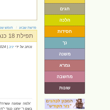
חגים
הלכה
פרשת שבוע
חומש שמ
חסידות
תפילת 18 כנגד הציווים שנאמרו במשכן
נך
נכתב על ידי
יניב
| 12/3/2024
משנה
גמרא
מחשבה
שונות
'ולמה שמונה עשרה? 
בשם ר' יוחנן: כנגד י"ח