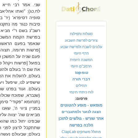
שני. אמר רבי חייא 
לח,כג): "ואתו אהליא
סופיה דסיפרא' (יר' ב
רשב"נ בשם ר"י מביא 
סגולות ותפילות
בפרשת הקמת המשכן (
ציורים לפרשת השבוע
שנאמר בפעם הראשונה
עלונים לשבת ולפרשת שבוע
[פרשות תרומה, תצוה 
הדף היומי
פעם שניה על המשכן ש
המשנה היומית
בפועל [פרשות ויקהל פק
הרמב"ם היומי
את שם ה' בעולם ולהשרא
טופ-top
בעולם, להעלות את הא
דברי תורה
שישפיע לנו, שיפעל ויע
תהילים
בעולם. ועוד בפרט ש
לוח כיתתי חינמי
(שנברא, שמוכח שכולו 
פרסום:
(תנחומא "פקודי" סימן 
מופאש - מופע להטוטים
במניין ציווי ה', שאנ
הצגה לנוער ולמתגברים
מביאים שה' יצווה עלינ
אתר שורש - גולשים לתוכן
שבפינו יחול כמו שהוא
הלכה בפרשה
שתתקבל לרצון לפני ה
מחולל משחקים ClapLab
בעולם; שבעולם נעשה ה