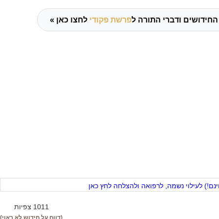
החידושים ודברי התורה ל
פרשת פקודי
לחצו כאן »
ם!) לעילוי נשמה, לרפואה ולהצלחה לחץ כאן
1011 צפיות
(דווח על חידוש לא ראוי)