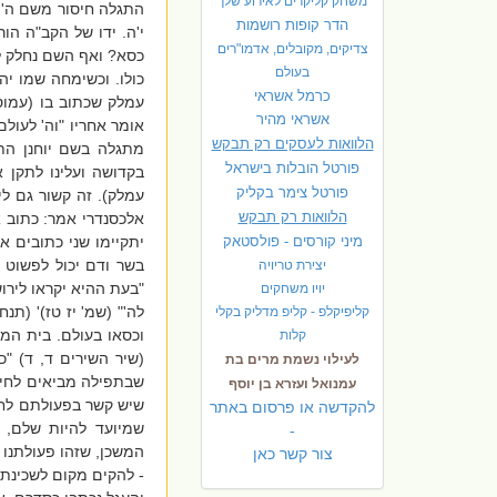
משחק קליקרים לאירוע שלך
התגלה חיסור משם ה' ב
הדר קופות רושמות
י'ה. ידו של הקב"ה הו
צדיקים, מקובלים, אדמו"רים
כסא? ואף השם נחלק ל
בעולם
כולו. וכשימחה שמו יה
כרמל אשראי
עמלק שכתוב בו (עמוס
אשראי מהיר
אומר אחריו "וה' לעולם
הלוואות לעסקים רק תבקש
מתגלה בשם יוחנן התחל
פורטל הובלות בישראל
בקדושה ועלינו לתקן
פ
ורטל צימר בקליק
עמלק). זה קשור גם לי
הלוואות רק תבקש
אלכסנדרי אמר: כתוב 
מיני קורסים - פולסטאק
יתקיימו שני כתובים 
בשר ודם יכול לפשוט 
יצירת טריויה
"בעת ההיא יקראו לירוש
יויו משחקים
לה'" (שמ' יז טז)' (תנ
קליפיקלפ - קליפ מדליק בקלי
וכסאו בעולם. בית המק
קלות
(שיר השירים ד, ד) "כמ
לעילוי נשמת מרים בת
שבתפילה מביאים לחיב
עמנואל ועזרא בן יוסף
שיש קשר בפעולתם לחיב
להקדשה או פרסום באתר
שמיועד להיות שלם, 
-
המשכן, שזהו פעולתנו
צור קשר כאן
- להקים מקום לשכינת 