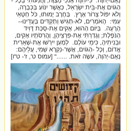
נְאֻם-יְהוָה.
כִּי-הִנֵּה אָנֹכִי מְצַוֶּה, וַהֲנִעוֹתִי בְכָל -
הַגּוֹיִם אֶת-בֵּית יִשְׂרָאֵל, כַּאֲשֶׁר יִנּוֹעַ בַּכְּבָרָה,
וְלֹא יִפּוֹל צְרוֹר אָרֶץ.
בַּחֶרֶב יָמוּתוּ, כֹּל חַטָּאֵי
עַמִּי:
הָאֹמְרִים, לֹא-תַגִּישׁ וְתַקְדִּים בַּעֲדֵינוּ--
הָרָעָה.
בַּיּוֹם הַהוּא, אָקִים אֶת-סֻכַּת דָּוִיד
הַנֹּפֶלֶת; וְגָדַרְתִּי אֶת-פִּרְצֵיהֶן, וַהֲרִסֹתָיו אָקִים,
וּבְנִיתִיהָ, כִּימֵי עוֹלָם.
לְמַעַן יִירְשׁוּ אֶת-שְׁאֵרִית
אֱדוֹם, וְכָל -הַגּוֹיִם, אֲשֶׁר-נִקְרָא שְׁמִי, עֲלֵיהֶם:
נְאֻם-יְהוָה, עֹשֶׂה זֹּאת. ......"
[עמוס ט', ז'- ט"ו]