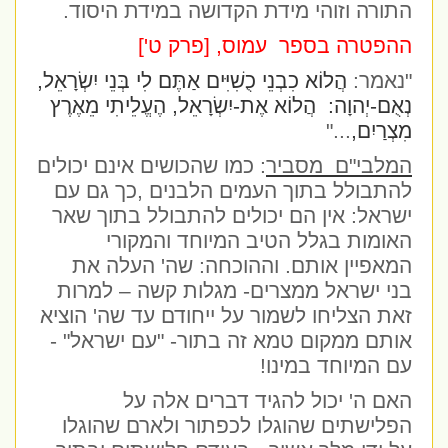
התורה וזוהי מידת הקדושה במידת היסוד.
ההפטרה בספר
עמוס, [פרק ט']
"נאמר:
הֲלוֹא כִבְנֵי כֻשִׁיִּים אַתֶּם לִי בְּנֵי יִשְׂרָאֵל,
נְאֻם-יְהוָה:
הֲלוֹא אֶת-יִשְׂרָאֵל, הֶעֱלֵיתִי מֵאֶרֶץ
מִצְרַיִם,
..."
המלבי"ם
מסביר
: כמו שהכושים אינם יכולים
להתבולל בתוך העמים הלבנים ,כך גם עם
ישראל: אין הם יכולים להתבולל בתוך שאר
האומות בגלל הטיב המיוחד והמקורי
המאפיין אותם. וההוכחה: שה' העלה את
בני ישראל ממצרים- מגלות קשה – למרות
זאת הצליחו לשמור על ייחודם עד שה' הוציא
אותם ממקום טמא זה בתור- "עם ישראל" -
עם המיוחד במינו!
האם ה' יכול להגיד דברים אלה על
הפלישתים שהוגלו לכפתור ולארם שהוגלו