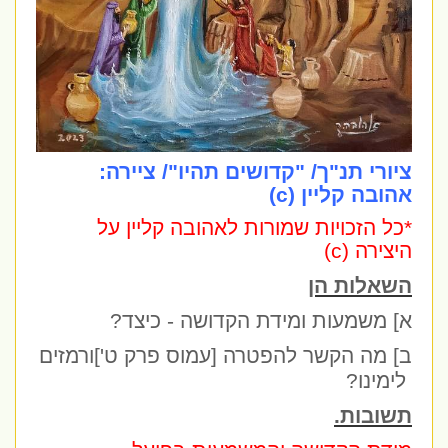
ציורי תנ"ך/ "קדושים תהיו"/ ציירה:
אהובה קליין (c)
*כל הזכויות שמורות לאהובה קליין ע
ל
היצירה (c)
השאלות הן
א] משמעות ומידת הקדושה - כיצד?
ב] מה הקשר להפטרה [עמוס פרק ט']ורמזים
לימינו?
תשובות.