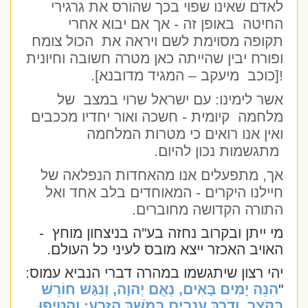
לאדם שאינו שפוי בכך שהורס את גרגירי
החיטה
באופן זה - אך אם יבוא אחרי
תקופה מסוימת לשם ויראה את
הכול צומח
ופורח יבין שהייתה כאן מטרה חשובה וחיונית
![כוכב
מיעקב – המגיד מדובנא].
אשר לימינו: עם ישראל שרוי במצב
של
מלחמה
קיומית - חשכה ואור יחדיו מככבים
ואין אנו רואים כי מטרות המלחמה
מתגשמות נכון להיום.
אך, מתפעלים אנו מהאחדות הנפלאה של
חיילנו היקרים - המאוחדים בלב אחד ואל
התורה הקדושה מחוברים.
מי ייתן ובקרוב נחזה בע"ה בניצחון מוחץ
-
האויב האכזר ייצא מובס לעיני כל העולם.
יהי רצון שיתגשמו במהרה דברי הנביא עמוס:
"
הִנֵּה יָמִים בָּאִים, נְאֻם יְהוָה, וְנִגַּשׁ חוֹרֵשׁ
בַּקֹּצֵר, וְדֹרֵךְ עֲנָבִים בְּמֹשֵׁךְ הַזָּרַע; וְהִטִּיפוּ