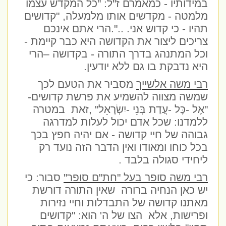
במידותיו - כמאמרם ז"ל: "כל המקדש עצמו
מלמטה - מקדשים אותו מלמעלה, "קדושים
תהיו - כי קדוש אני. ..".הרי אתם אינכם
צריכים ליצור את הקדושה היא כבר קיימת -
וכל המתנהג בדרך התורה - בקדושה –הרי
היא נדבקת בו גם ללא יודעין.
רבי משה אלשייך
מסביר את הטעם לכך
שמשה מצווה להשמיע את פרשת קדושים-
"אֶל -כָּל -עֲדַת בְּנֵי -יִשְׂרָאֵל" ,זאת במטרה
ללמדנו: שכל אדם יכול לעלות למדרגה
גבוהה של חיי קדושה - אם יהיה חפץ בכך
בכל כוחו ומאודו ואין הדבר הזה נועד רק
ליחידי סגולה בלבד .
רבי משה סופר בעל "חת"ם סופר"
סבור: כי
יש כאן הנחיה ברורה שאין התורה דורשת
מאתנו קדושה של התבדלות וחיי נזירות
ופרישות, אלא הצו של ה' הוא: "קדושים