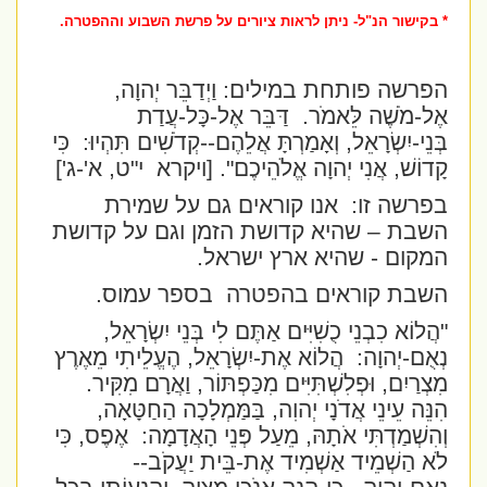
* בקישור הנ"ל- ניתן לראות ציורים על פרשת השבוע וההפטרה.
הפרשה פותחת במילים:
וַיְדַבֵּר יְהוָה,
אֶל-מֹשֶׁה לֵּאמֹר.
דַּבֵּר אֶל-כָּל-עֲדַת
בְּנֵי-יִשְׂרָאֵל, וְאָמַרְתָּ אֲלֵהֶם--קְדֹשִׁים תִּהְיוּ:
כִּי
קָדוֹשׁ, אֲנִי יְהוָה אֱלֹהֵיכֶם".
[ויקרא
י"ט, א'-ג']
בפרשה זו:
אנו קוראים גם על שמירת
השבת – שהיא קדושת הזמן וגם על קדושת
המקום - שהיא ארץ ישראל.
השבת קוראים בהפטרה
בספר עמוס.
"הֲלוֹא כִבְנֵי כֻשִׁיִּים אַתֶּם לִי בְּנֵי יִשְׂרָאֵל,
נְאֻם-יְהוָה:
הֲלוֹא אֶת-יִשְׂרָאֵל, הֶעֱלֵיתִי מֵאֶרֶץ
מִצְרַיִם, וּפְלִשְׁתִּיִּים מִכַּפְתּוֹר, וַאֲרָם מִקִּיר.
הִנֵּה עֵינֵי אֲדֹנָי יְהוִה, בַּמַּמְלָכָה הַחַטָּאָה,
וְהִשְׁמַדְתִּי אֹתָהּ, מֵעַל פְּנֵי הָאֲדָמָה:
אֶפֶס, כִּי
לֹא הַשְׁמֵיד אַשְׁמִיד אֶת-בֵּית יַעֲקֹב--