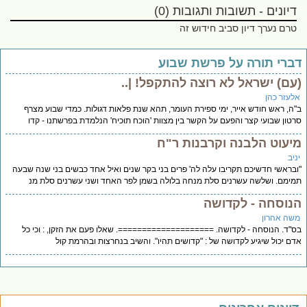
דיונים - תשובות ותגובות (0)
טרם נערך דיון סביב חידוש זה
ברי תורה על פרשת שבוע
עם) ישראל לא רוצה להתקפל! |..
לעזר כהן
ה, ראש חודש אייר, ימי ספירת העומר, תהא שנת פלאות דגולות. כמדי שבוע מצרף
טון שבועי קצר והפעם על הקשר בין מצוות 'הוכח תוכיח' הנלמדת בפרשתנו - קדו
יעוט הלבנה וקרבנות ר"ח
יב
בראשי חדשיכם תקריבו עלה לה' פרים בני בקר שנים ואיל אחד כבשים בני שנה שבעה
ימם. ושלשה עשרנים סלת מנחה בלולה בשמן לפר האחד ושני עשרנים סלת מנ
נוסחה - לקדושה
שה אהרון
"ד. הנוסחה - לקדושה. ====================. שאלו פעם את הזקן, : וכי כל
ם יכול שיגיע לקדושה של : "קדושים תהיו". והשיב בנחרצות ובהרמת קול