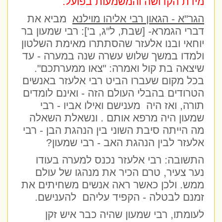
מידת הקדושה והמשמעות בפועל.
הגר"א - הגאון רבי אליהו מוילנא
מביא את
דברי הגמרא- [שבת, ל"ג, ב']: רבי שמעון בר
יוחאי ובנו אלעזר שהסתתרו מאימת השלטון
ולמדו במשך שלוש עשרה שנה במערה - עד
שיצאה בת קול ואמרה: "צאו ממערתכם".
בכל מקום שעברו הביט רבי אלעזר באנשים
הטרודים בהבלי העולם הזה - ואינם לומדים
תורה, ואז היה
מענישם ואילו אביו - רבי
שמעון היה מרפא אותם . ונשאלת השאלה
מה הייתה סיבת השוני בין הנהגת הבן - רבי
אלעזר לבין הנהגת האב - רבי שמעון?
התשובה: רבי אלעזר נכנס למערה בעודו
נער צעיר, טרם הכיר את מנהגו של עולם
ממש. ולכן כאשר ראה אנשים משחיתים את
זמנם לבטלה - הקפיד עליהם
להענישם.
לעומתו, רבי שמעון שהיה כבר איש זקן