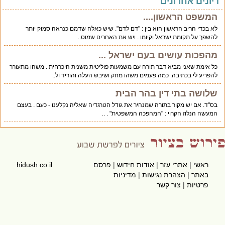
יונים אחרונים
המשפט הראשון....
לא בכדי הריב הראשון הוא בין : "דם לדם". שיש כאלה שדמם כנראה סמוק יותר
להשפך על תקומת ישראל וקיומו . ויש את האחרים שמוס..
מהפכות עושים בעם ישראל ...
כל אימת שאני מביא דבר תורה עם משמעות פוליטית משנית היכרחית . משהו מתעורר
להפריע לי בכתיבה. כמה פעמים משהו מחק ושיבש העלה והוריד ול..
שלושה בתי דין בהר הבית
בס"ד. אם יש מקור בתורה שמנהיר את גודל הטרגדיה שאליה נקלענו - כעם . בעצם
המעשה הנלוז הקרוי : "המהפכה המשפטית" . ..
ראשי
|
אתרי עזר
|
אודות חידוש
|
פרסם
hidush.co.il
באתר
|
הצהרת נגישות
|
מדיניות
פרטיות
|
צור קשר