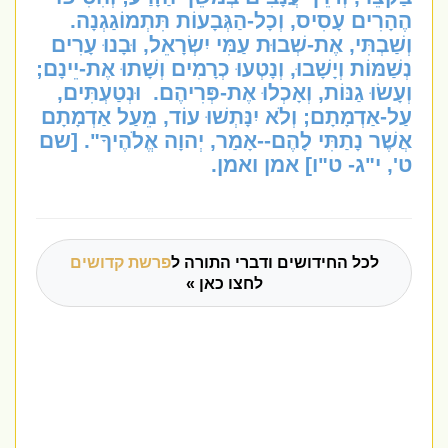
הֶהָרִים עָסִיס, וְכָל-הַגְּבָעוֹת תִּתְמוֹגַגְנָה.
וְשַׁבְתִּי, אֶת-שְׁבוּת עַמִּי יִשְׂרָאֵל, וּבָנוּ עָרִים
נְשַׁמּוֹת וְיָשָׁבוּ, וְנָטְעוּ כְרָמִים וְשָׁתוּ אֶת-יֵינָם;
וְעָשׂוּ גַנּוֹת, וְאָכְלוּ אֶת-פְּרִיהֶם.
וּנְטַעְתִּים,
עַל-אַדְמָתָם; וְלֹא יִנָּתְשׁוּ עוֹד, מֵעַל אַדְמָתָם
אֲשֶׁר נָתַתִּי לָהֶם--אָמַר, יְהוָה אֱלֹהֶיךָ".
[שם
ט', י"ג- ט"ו] אמן ואמן.
לכל החידושים ודברי התורה ל
פרשת קדושים
לחצו כאן »