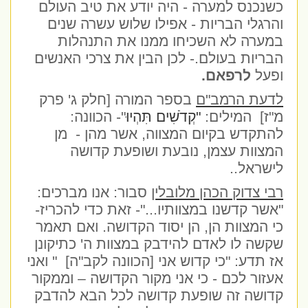
כשנכנס למערה - היה יודע את טיב העולם
והרגלי הבריות - אפילו שלוש עשרה שנים
במערה לא השכיחו ממנו את התנהלות
הבריות בעולם.- לכן הבין את צרכי האנשים
ופעל
לרפאם.
לדעת הרמב"ם
בספר המורה [חלק ג' פרק
מ"ז]
המילים:
"קְדֹשִׁים תִּהְיוּ
"- הכוונה:
להתקדש בקיום המצווה, אשר מהן -
מן
המצוות עצמן, נובעת ושופעת קדושה
לישראל..
רבי צדוק הכהן מלובלין
סבור: אנו מברכים:
"אשר קדשנו במצוותיו..."- זאת כדי להכריז-
כי המצוות הן, הן יסוד הקדושה. ואם תאמר
שקשה לו לאדם להידבק במצוות ה' כתיקונן
אז תדע: "כי קדוש אני [הכוונה לקב"ה]
" ואני
אעזור לכם - כי אני מקור הקדושה – וממקור
קדושה זה שופעת קדושה לכל הבא להדבק