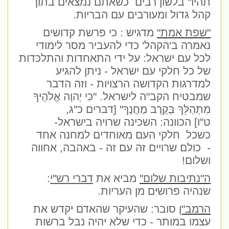
תהיו" בלשון רבים
כשאתם נמצאים בתוך
קהל גדול ומעורבים עם הבריות.
"שפת אמת"
מדגיש : כי פרשת קדושים
נאמרה ב'הקהל' כדי להעביר מסר לימודי
לכל עם ישראל: על ידי התאחדות והתלכדות
של כל חלקי עם ישראל - ניתן להגיע
למדרגות הקדושה הרצויות - וזה הדבר
שמבטיח הקב"ה לישראל. "כִּי יְהוָה אֱלֹהֶיךָ
מִתְהַלֵּךְ בְּקֶרֶב מַחֲנֶךָ" [דברים כ"ג,
ט"ו] הכוונה: השכינה שרויה בישראל-
כשכל חלקי העם מאוחדים למחנה אחד
- כולם שרויים זה עם זה - באהבה, אחווה
ושלום!
ה"נתיבות שלום"
מביא את
דברי רש"י
:
שנהיה פרושים מן העריות.
הרמב"ן
סובר: שהעיקר שהאדם יקדש את
עצמו במותר - כדי שלא יהיה נבל ברשות