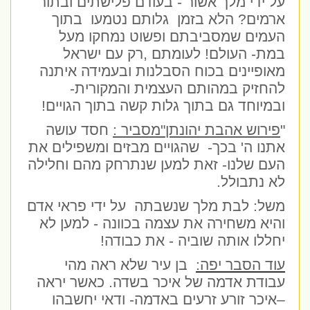
על ידי מלך אשור - בעודם פלישתים ובתור
ארמים? הלא בזמן
גלותם נטמעו
בתוך
העמים שמסביבתם ופשוט נמחקו מעל
במת- העולם! לעומתם ,רק עם ישראל
מאופיינים בכוח הסבלנות ובעמידה איתנה
להחזיק במהותם העצמית והמקורית-
ובמיוחד גם בתוך גלות קשה בתוך הגויים!
"
פירוש אהבת יהונתן"מסביר :
חסד עושה
אתנו ה' בכך-
שהגויים מבזים ומשפילים את
העם שלנו- זאת למען שנתרחק מהם וחלילה
לא נתבולל.
משל: לבת מלך שנשבתה
על ידי פראי אדם
והיא משחירה את עצמה בכוונה - למען לא
יחללו אותה שוביה - את כבודה!
עוד הסבר יפה:
בן עיר שלא ראה מהי
עבודת אדמה של איכר בשדה. כאשר יראה
–איכר זורע זרעים באדמה- ודאי יחשבהו