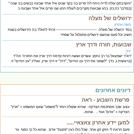
הקרבתם עולה לריח ניחח לה' פרים בני בקר שנים איל אחד שבעה כבשים בני שנה "
מדבר כח,כז). בחג שבועות מקריבים לעולת החג שני פרים איל אחד ושבעה כ
רושלים של מעלה
שה אהרון
ד ירושלה של מעלה. ---------------‐---‐-------------- זכיתי להוולד בה הירושלים בשנת
יב וכל פעם שהשם ירושלים מתגלגל על שפתיי
בועות, תורה ודרך ארץ
יב
א"ר ישמעאל בר רב נחמן: עשרים וששה דורות קדמה דרך ארץ את התורה' הה"ד
ראשית ג, כד): "לשמור את דרך עץ החיים"; "דרך" זו דרך ארץ, ואח"כ "עץ החיים" זו
יונים אחרונים
פרשת השבוע - ראה
עצוב שכך מסתכמת הצדקה : שהיא שקולה ויותר ל"משפט" שאם המשפט = "ארץ"
הצדקה = "אדם" ועוד... . שהוא..
למען יידע אחרון צאצאיי.....
פעם הראה לי הזקן זקן אחר, שכל כולו כעין "פקעת" אדם . שהוא כל כך כפוף. עד