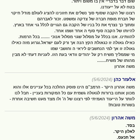
שום דבר בדבריי אין בו משום ויתור.
בטח לא על ייעודנו.
רצונו של הקבה שסוף סוך נשלים את חזונינו להציג לעולם מודל חיקוי
של חברת מופת חברה של צדקה ומשפט. זכור לאברהם
ומתוך כך נצרף את כל בניו של הקבה גם הגויים לכלל גוי אחד בארץ.
להיותו של הקבה סוף סוף ה אחד ושמו אחד.
להוותינו. אנו בכלל על מסלול שגוי מסלול אנוכי ....... בכל הרמות.
כאילו גאולה זו כגאולת הקץ הנה אך ורק לעם ישראל.וגרוע מזה כאילו
גאולה זו אך למי הנחשבים ליראי ה וחושבי שמו
מי שממליך משיח רק על יהודים וודאי בעת הזו. לעניות דעתי לא מבין
מהותו של משיח.......
משה אהרון
אלעזר כהן
(5/6/2024)
משה אהרון היקר - הרמב"ם הינו פוסק ההלכה בכל עניינים אלו והוא
מכוון אותנו ברורות לגאולה גשמית עם כל המקורות בעניין - חבל לנו
לוותר על הייעוד האמיתי לפי רצונו של ה' ולו מצד מעט חשיבה אחרת -
בשורות טובות!
משה אהרון
(5/6/2024)
בסד.
לאלון היקר.
אל תכעס.