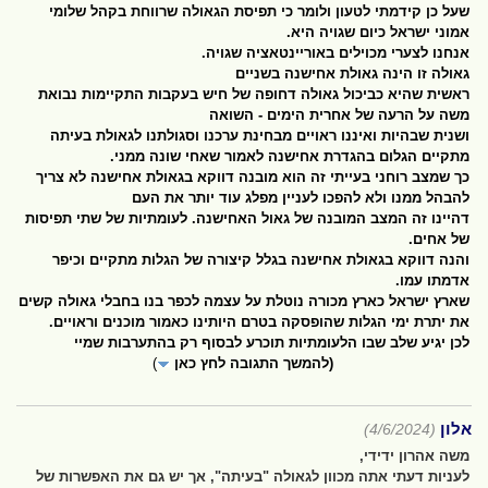
שעל כן קידמתי לטעון ולומר כי תפיסת הגאולה שרווחת בקהל שלומי
אמוני ישראל כיום שגויה היא.
אנחנו לצערי מכוילים באוריינטאציה שגויה.
גאולה זו הינה גאולת אחישנה בשניים
ראשית שהיא כביכול גאולה דחופה של חיש בעקבות התקיימות נבואת
משה על הרעה של אחרית הימים - השואה
ושנית שבהיות ואיננו ראויים מבחינת ערכנו וסגולתנו לגאולת בעיתה
מתקיים הגלום בהגדרת אחישנה לאמור שאחי שונה ממני.
כך שמצב רוחני בעייתי זה הוא מובנה דווקא בגאולת אחישנה לא צריך
להבהל ממנו ולא להפכו לעניין מפלג עוד יותר את העם
דהיינו זה המצב המובנה של גאול האחישנה. לעומתיות של שתי תפיסות
של אחים.
והנה דווקא בגאולת אחישנה בגלל קיצורה של הגלות מתקיים וכיפר
אדמתו עמו.
שארץ ישראל כארץ מכורה נוטלת על עצמה לכפר בנו בחבלי גאולה קשים
את יתרת ימי הגלות שהופסקה בטרם היותינו כאמור מוכנים וראויים.
לכן יגיע שלב שבו הלעומתיות תוכרע לבסוף רק בהתערבות שמיי
(להמשך התגובה לחץ כאן
)
אלון
(4/6/2024)
משה אהרון ידידי,
לעניות דעתי אתה מכוון לגאולה "בעיתה", אך יש גם את האפשרות של