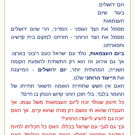
ויום ירושלים.
בעוד שיום
העצמאות
מסמל את הצד הגופני - המדיני, הרי שיום ירושלים
מסמל את הצד הרוחני - חזרתנו למקום בית קדשינו
ותפארתנו.
ביום העצמאות,
נולד עם ישראל כעם ריבוני בארצו.
אך גם אירוע זה הוא רק התשתית להופעת הקומה
השנייה, המהותית יותר,
יום ירושלים
- המייצגת
את
הייעוד הרוחני
שלנו.
האם אין חשש שתחיית האומה תישאר תחייתו של
החומר בלבד, בלי תוכן רוחני קדוש הנותן בו חיים?
כל תינוק שנולד זכה ל'יום העצמאות' משל עצמו. אך
העובדה שהוא חי ונושם רק מורה שהוא קיים. אך האם
יזכה גם להגיע לייעודו הרוחני?
וכך גם לגבי עם ישראל בכללו. האם כל תכליתו לחיות
במדינה שתהווה 'מקלט בטוח' מרעות הגלות? האם