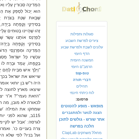
הַמְדִינָה סְבוּרִין עָלָיו וְאוֹ
הוּא יָכוֹל לְסַפֵּק אֶת הַמְּד
שֶׁבָּאת שְׁנַת בַּצֹּרֶת י
בְּסִידְקִי וְקֻפָּתָהּ בְּיָדָהּ
זֶהוּ שֶׁהָיִינוּ בְּטוּחִים עָלָ
סגולות ותפילות
לְפַרְנֵס אוֹתָנוּ עֶשֶׂר שׁ
ציורים לפרשת השבוע
בְּסִידְקִי וְקֻפָּתָהּ בְּיָדָה
עלונים לשבת ולפרשת שבוע
הַמְּדִינָה וּמִפַּרְנָסֵי הַדּוֹ
הדף היומי
עַכְשָׁיו כָּל יִשְׂרָאֵל מְסַב
המשנה היומית
בְּקֻפָּתוֹ, עָמַד וּבָרַח לו
הרמב"ם היומי
"וַיֵּלֶךְ אִישׁ מִבֵּי
טופ-top
שייאש את ישראל בכך 
דברי תורה
היה ר"ש בן יוחאי אומר:
תהילים
שיצאו מארץ לחוצה לא
לוח כיתתי חינמי
"הזאת נעמי”? א"ר יצ
פרסום:
לכאורה לא מובן, מה 
מופאש - מופע להטוטים
שמחקו את המילה 'שנא
הצגה לנוער ולמתגברים
אתר שורש - גולשים לתוכן
לגרסה: 'אבל יש לקיימ
הלכה בפרשה
צרה בעניים כו'. ואמר
מחולל משחקים ClapLab
ועל בניו? לפי שלא הי