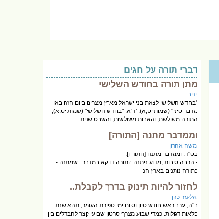
דברי תורה על חגים
מתן תורה בחודש השלישי
יניב
"בחדש השלישי לצאת בני ישראל מארץ מצרים ביום הזה באו
מדבר סיני" (שמות יט,א). 'ד"א: "בחדש השלישי" (שמות יט:א),
התורה משולשת, והאבות משולשות, והשבט שנית
וממדבר מתנה [התורה]
משה אהרון
בס"ד. וממדבר מתנה [התורה]. ---------------------------------------
- הרבה סיבות ,מדוע ניתנה התורה דווקא במדבר . שמתנה -
כתורה נותנים בארץ הנ
לחזור להיות תינוק בדרך לקבלת..
אלעזר כהן
ב"ה, ערב ראש חודש סיון וסיום ימי ספירת העומר, תהא שנת
פלאות דגולות. כמדי שבוע מצרף סרטון שבועי קצר להבדלים בין