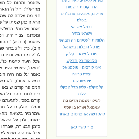
משחק קליקרים לאירוע שלך
שנאמר ותהום כל העי
הדר קופות רושמות
מהרש"ל: ור"ל ה' הזאת
צדיקים, מקובלים, אדמו"רים
חזי מה עלתה לה שמתו
בעולם
הראיה כאן שמתו על שי
כרמל אשראי
נאמר על מה!. הרש"ש 
אשראי מהיר
ומפרנסי צבור היה, וע
הלוואות לעסקים רק תבקש
שנאמר (רות א) "ותהום
פורטל הובלות בישראל
ה,ב), כך: 'ול"נ ברור 
פ
ורטל צימר בקליק
לח"ל מת הוא ובניו בר
הלוואות רק תבקש
שכל העיר קיימת כו''
מיני קורסים - פולסטאק
'חזאת', שאנשי העיר א
נאמר על מה היה העו
יצירת טריויה
במשהו אחר); ז"א רש
יויו משחקים
המסופר קודם שיצאו ל
קליפיקלפ - קליפ מדליק בקלי
בית לחם ותהם כל העי
קלות
קודם בפס', להגעתם ל
לעילוי נשמת מרים בת
והמ"ר חולקים על מה
עמנואל ועזרא בן יוסף
שמחמיר ביציאה מהאר
להקדשה או פרסום באתר
כמותו, ולכן על השאל
-
בזמן הבצורת, שברחו מ
צור קשר כאן
אבל אם היה מוצא ליקח