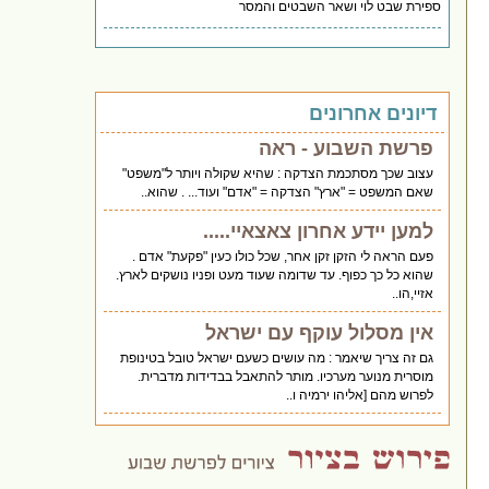
ספירת שבט לוי ושאר השבטים והמסר
דיונים אחרונים
פרשת השבוע - ראה
עצוב שכך מסתכמת הצדקה : שהיא שקולה ויותר ל"משפט"
שאם המשפט = "ארץ" הצדקה = "אדם" ועוד... . שהוא..
למען יידע אחרון צאצאיי.....
פעם הראה לי הזקן זקן אחר, שכל כולו כעין "פקעת" אדם .
שהוא כל כך כפוף. עד שדומה שעוד מעט ופניו נושקים לארץ.
אזיי,הו..
אין מסלול עוקף עם ישראל
גם זה צריך שיאמר : מה עושים כשעם ישראל טובל בטינופת
מוסרית מנוער מערכיו. מותר להתאבל בבדידות מדברית.
לפרוש מהם [אליהו ירמיה ו..