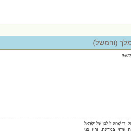
מלך (והמשל)
 יְדֵי שֶׁהִפִּיל לִבָּן שֶׁל יִשְׂרָאֵל
ה שָׁרוּי בִּמְדִינָה, וְהָיוּ בְּנֵי