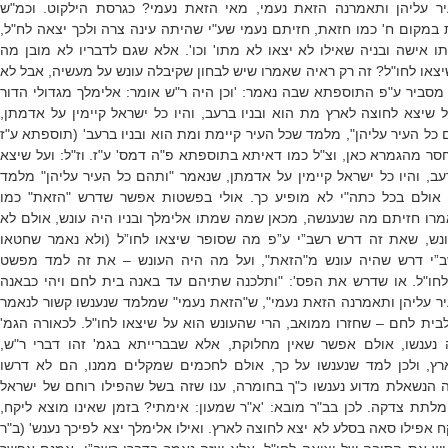
ר עליהן ותאמרנה הזאת נעמי, מאי הזאת נעמי? כגרסת הילקוט. וכמ"ש
 במקום ח' כמו חזאת, חזיתם נעמי שע"י שהיתה עינה צרה ולכך יצאה לח"ל,
 אישה ובניה שאילו לא יצאו לא מתו' וכו'. אלא שגם לדבריו לא מובן מה
צאו לחו"ל? זה רק ראיה שאמרו שיש לבחון שקיבלה עונש על מעשיה, אבל לא
מסביר ע"פ התוספתא שבה נאמר: 'וכן היה ר"ש אומר: אלימלך מגדולי הדור
ל שיצא לחוצה לארץ מת הוא ובניו ברעב, והיו כל ישראל קיימין על אדמתן,
 כל העיר עליהן", מלמד שכל העיר קיימת ומת הוא ובניו ברעב' (תוספתא ע"ז
שחסר מהגמרא כאן, וצ"ל כמו דאיתא בתוספתא פ"ה דמס' ע"ז. וז"ל: ועל שיצא
עב, והיו כל ישראל קיימין על אדמתן, שנאמר "ותהם כל העיר עליהן" מלמד
. אולם בכל כתה"י לא מופיע כך. אולי בפשטות אפשר שדרש "הזאת" כמו
מרו חזיתם מה שנענשה, מכאן שמה שמתו אלימלך ובניו היה עונש, אולם לא
נש, שאת זה דרש רשב”י ע”פ מה שסופר שיצאו לחו”ל (ולא נאמר שחטאו
ב”י דרש שהיה עונש מ"הזאת", ועל מה היה העונש – את זה למד מפשט
חו"ל. או שדרש את הפס': "ותלכנה שתיהם עד באנה בית לחם ויהי כבאנה
ר עליהן ותאמרנה הזאת נעמי", ש"הזאת נעמי" שמלמד שנענשו קשור לנאמר
בית לחם – שחזרו ממואב, הרי שהעונש הוא על שיצאו לחו"ל. לכאורה הגמ'
 נענשו, אולם אפשר שאין מחלוקת, אלא שבברייתא בגמ' זהו דברי ר"ש,
ץ, ולכן למד שנענשו על כך, אולם לחכמים שמקלים ממנו, הם לא דרשו
ה הנשאלת מדוע נענשו כ"ך בחומרה, ענו שזה בשל שהפילו רוחם של ישראל
לתת צדקה. לכן בב"ר מובא: 'א"ר שמעון: אימתי? בזמן שאינו מוצא ליקח,
 אפילו סאה בסלע לא יצא לחוצה לארץ. ואילו אלימלך יצא לפיכך נענש' (ב"ר