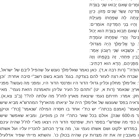
מְרִים שֶׁאִם יָבוֹאוּ שְׁנֵי בַּצֹּרֶת
ִינָה עֶשֶׂר שָׁנִים מָזוֹן. כֵּיוָן
ָצְתָה לָהּ שִׁפְחָתוֹ מְעַיְּלַת
, וְהָיוּ בְּנֵי הַמְּדִינָה אוֹמְרִים:
יו שֶׁאִם תָּבוֹא בַּצֹּרֶת הוּא יָכוֹל
ָנִים? וַהֲרֵי שִׁפְחָתוֹ עוֹמֶדֶת
ּ!. כָּךְ אֱלִימֶלֶךְ הָיָה מִגְּדוֹלֵי
ר, וּכְשֶׁבָּאוּ שְׁנֵי רְעָבוֹן אָמַר:
ְּבִין פִּתְחִי, זֶה בְּקֻפָּתוֹ וְזֶה
ֹ מִפְּנֵיהֶם, הֲדָא הוּא דִכְתִיב:
ת לֶחֶם יְהוּדָה"' (רות רבה א,ד). כאן נאמר שאלימלך נענש על שהפיל ליבם של ישראל,
שברח ולא רצה לעזור להם בצדקה. בגמ' מובא בשם רשב"י סיבה אחרת: 'וכן
 אלימלך מחלון וכליון גדולי הדור היו ופרנסי הדור היו, ומפני מה נענשו? מפני
רץ; שנאמר (רות א, יט) "ותהם כל העיר עליהן ותאמרנה הזאת נעמי". מאי
חק: אמרו: חזיתם נעמי שיצאת מארץ לחו"ל מה עלתה לה?!' (ב"ב צא,א).
הראיה בפס' שעונשו של אלימלך היה על יציאתו מהארץ? המהרש"א מביא שיש
מר' (אמנם בכתה”י יש כת”י אחד בו חסרה המילה 'שנאמר' [כת”י וטיקן
115ב, שהוא לפני יותר מ-600 שנה], אולם בכל שאר כתה"י זה כן מופיע), ומביא שאפשר שיש
ו כפי מה שפרש"י בספר רות, שפרנסי הדור היו ויצאו מא"י לח"ל שהיה עינם
ו במדרש ילקוט ושם אשתו נעמי וגו', מה צריך הכתוב להכריז עליו ועל אשתו
ו מעכבין זה את זה מצרות עין שהיה בכולן כו'. והשתא מייתי שפיר אדלעיל