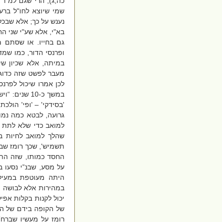
כה,ג), הרי שגם למ"ר
שמי שיוצא לחו"ל ברע
נענש על כך; אלא שבכ
בא"י, אלא שע"י שני ה
גם בחייו. או שסתם מ
ופרנסי הדור, כמו שמד
במיתה, אלא שכיון שי
מעבר לפשט שזה כדוגמ
במשך כ-10 ש
'בסידקי' – 'ופי' הול
גרועה, לבטא כמה נמו
למואב כדי שלא לתת ל
שהלך למואב לחיות בי
תשמיש', שכך רומז שבנ
החסד כמותו, שזה התג
על מסע, שבנ”י נסעו 
היתה מעוטפת במעיל 
במהירות אלא לבושה ה
יכול לקנות בקלות אפיל
של הקופה בידם של הע
רומז על מעשיו שברח), שאמר: 