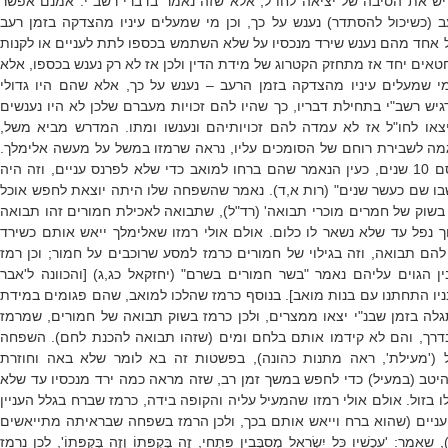
 יש את הסיבה של יציאה לחו"ל, אלא שזה נאמר בדברי רשב”י. אמנם אפשר
ב (כשיכול להסתדר) נענש על כך, וכן מי שמעלים עיניו מהצדקה בזמן רעב
ל אחד מהם נענש שירד מנכסיו על שלא השתמש בכספו לתת לעניים או לקנות
חטאים יחד אז מתחזק הקטרוג של מידת הדין ולכן אז לא רק נענש בכספו, אלא
י שמעלים עיניו מהצדקה בזמן הרעב – נענש על כך, אלא שהם היו גדולי
גיש רשב"י בתחילת דבריו, כך שהיו להם זכויות מעברם שלכן לא היו נענשים
צאו לחו"ל אז לא עמדה להם זכויותיהם ונענשו ומתו. המדרש מביא משל,
ה לשבירת רוחם של הסומכים עליו, נראה שרמזו במשל על מעשה אלימלך.
לכן אמרו שיכול לפרנסם 10 שנים, כעין הנאמר שהם ברחו למואב כדי שלא לפרנס עניים, וזה היה
נים: “וישבו שם כעשר שנים" (רות א,ד). נאמר שהשפחה שלו היתה יוצאת לחפש אוכל
כת בשוק של חמרים מוכרי תבואה' (רד"ל), שתבואה לאכילת חמורים זהו תבואה
ך נפל עד שלא נשאר לו כלום. אולם אולי רמזו שאלימלך ייאש אותם כשירד
הם תבואה, וזה בגילוי של חמורים כרמז למסע שרוכבים על חמור; וכן רמז
ן הגוים עליהם נאמר "בשר חמורים בשרם" (יחזקאל כג,ג) [והכוונה ל'אבר
יו התחתנו עם בנות מואב]. בנוסף כרמז שהלכו למואב, שהם פגומים במידת
לה בזמן שבנ"י יצאו ממצרים, ולכן כרמז בשוק תבואה של חמורים, שמרמז
בדרך, והם לא קידמו אותם בלחם ומים (שזהו תבואה להכנת לחם). השפחה
('מעילת', ראה מתנות כהונה), בפשטות זה בא לומר שלא באה וחוזרת
יטב (במעיל) כדי לחפש במשך זמן רב, שזה מראה כמה ירד מנכסיו עד שלא
ו בזול. אולם אולי רמזו שהמעיל עליה והקופה בידה, כרמז שברח בגלל העניין
ניים (שהוא ברח וייאש אותם בכך, ולכן הרמז בשפחה שבראיתה מתייאשים
'עַכְשָׁיו כָּל יִשְׂרָאֵל מְסַבְּבִין פִּתְחִי, זֶה בְּקֻפָּתוֹ וְזֶה בְּקֻפָּתוֹ', לכן נרמז