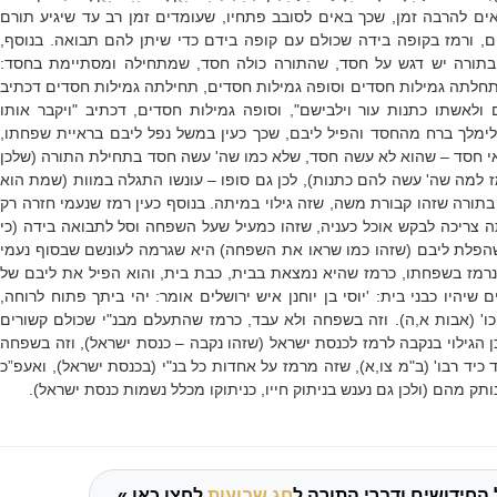
ים להרבה זמן, שכך באים לסובב פתחיו, שעומדים זמן רב עד שיגיע תורם
, ורמז בקופה בידה שכולם עם קופה בידם כדי שיתן להם תבואה. בנוסף,
בתורה יש דגש על חסד, שהתורה כולה חסד, שמתחילה ומסתיימת בחסד:
 תחלתה גמילות חסדים וסופה גמילות חסדים, תחילתה גמילות חסדים דכתיב
 ולאשתו כתנות עור וילבישם", וסופה גמילות חסדים, דכתיב "ויקבר אותו
אלימלך ברח מהחסד והפיל ליבם, שכך כעין במשל נפל ליבם בראיית שפחתו,
אי חסד – שהוא לא עשה חסד, שלא כמו שה' עשה חסד בתחילת התורה (שלכן
מז למה שה' עשה להם כתנות), לכן גם סופו – עונשו התגלה במוות (שמת הוא
 בתורה שזהו קבורת משה, שזה גילוי במיתה. בנוסף כעין רמז שנעמי חזרה רק
ה צריכה לבקש אוכל כעניה, שזהו כמעיל שעל השפחה וסל לתבואה בידה (כי
 שהפלת ליבם (שזהו כמו שראו את השפחה) היא שגרמה לעונשם שבסוף נעמי
 נרמז בשפחתו, כרמז שהיא נמצאת בבית, כבת בית, והוא הפיל את ליבם של
ם שיהיו כבני בית: 'יוסי בן יוחנן איש ירושלים אומר: יהי ביתך פתוח לרוחה,
' וכו' (אבות א,ה). וזה בשפחה ולא עבד, כרמז שהתעלם מבנ"י שכולם קשורים
ן הגילוי בנקבה לרמז לכנסת ישראל (שזהו נקבה – כנסת ישראל), וזה בשפחה
 כיד רבו' (ב"מ צו,א), שזה מרמז על אחדות כל בנ"י (בכנסת ישראל), ואעפ”כ
ק מהם (ולכן גם נענש בניתוק חייו, כניתוקו מכלל נשמות כנסת ישראל).
 החידושים ודברי התורה ל
חג שבועות
לחצו כאן »