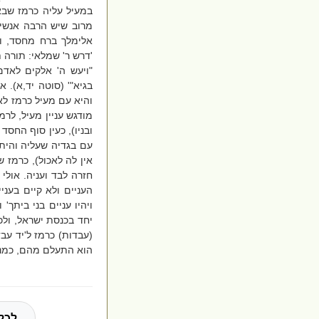
במעיל עליה כרמז שבא
מרוב שיש הרבה אנשים
אלימלך ברח מחסד, ו
'דרש ר' שמלאי: תורה
"ויעש ה' אלקים לאדם
בגיא"' (סוטה יד,א). 
והיא עם מעיל כרמז ל
מודגש עניין מעיל, לר
ובניו), כעין סוף החסד
עם בגדיה שעליה והית
אין לה לאכול), כרמז
חזרה לבד ועניה. אולי
העניים ולא קיים בעניי
ויהיו עניים בני ביתך
יחד בכנסת ישראל, ולכ
(עבדות) כרמז ל'יד עבד
הוא התעלם מהם, כמנות
לכל