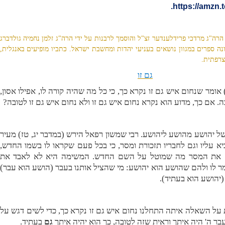
.
https://amzn.
רה"ג מרדכי פרידלענדער זצ"ל והוסמך לרבנות על ידי הרה"ג זלמן נחמיה גולדברג
נה ספרים במגוון נושאים בעניעי יהדות ומחשבת ישראל. כתביו מופיעים באנגלית,
צרפתית.
גם זו
אומר שנחום איש גם זו נקרא כך, כי כל מה שהיה קורה לו, אפילו אסון,
ה. אם כך, מדוע הוא נקרא נחום איש גם זו ולא נחום איש גם זו לטובה?
 יהושע מהושע ליהושע. רבי שמשון רפאל הירש (במדבר יג, טז) מעיר
א עליו וגם לחבריו תזכורת ומסר, כי בכל פעם שקראו לו בשמו החדש,
 גם את המסר מה שמוטל על השם החדש. המשימה היא לא לאבד את
 לו ולהם שהושע הוא יהושע: מי שהציל אותנו בעבר (הושע הוא עבר)
 (יהושע הוא בעתיד).
ת על השאלה איתה התחלנו נחום איש גם זו נקרא כך, כדי לשים דגש על
עבר ה' היה איתך וראית שזה לטובה, כך הוא יהיה איתך
גם
בעתיד.