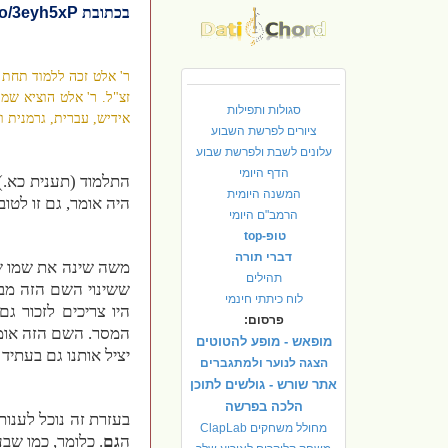
בכתובת
to/3eyh5xP
ר' אלט זכה ללמוד תחת ה
זצ"ל. ר' אלט הוציא שמו
סגולות ותפילות
אידיש, עברית, גרמנית ו
ציורים לפרשת השבוע
עלונים לשבת ולפרשת שבוע
הדף היומי
התלמוד (תענית כא.) 
המשנה היומית
היה אומר, גם זו לטוב
הרמב"ם היומי
טופ-top
דברי תורה
משה שינה את שמו של
תהילים
ששינוי השם הזה מבי
לוח כיתתי חינמי
היו צריכים לזכור
פרסום:
המסר. השם הזה אומר
מופאש - מופע להטוטים
יציל אותנו גם בעתיד
הצגה לנוער ולמתגברים
אתר שורש - גולשים לתוכן
הלכה בפרשה
בעזרת זה נוכל לענו
מחולל משחקים ClapLab
ה
גם
. כלומר, כמו שב