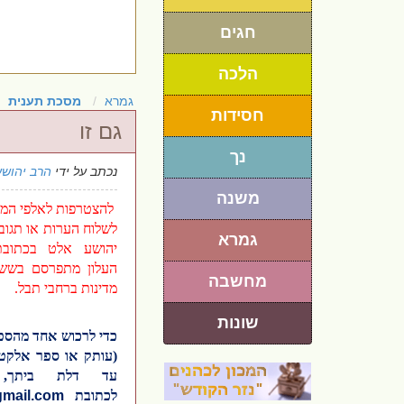
חגים
הלכה
גמרא
מסכת תענית
חסידות
גם זו
נך
נכתב על ידי
הרב יהושע
משנה
להצטרפות לאלפי המנו
לשלוח הערות או תגוב
גמרא
יהושע אלט בכתו
העלון מתפרסם בשש 
מחשבה
מדינות ברחבי תבל.
שונות
כדי לרכוש אחד מהספ
(עותק או ספר אלקטר
עד דלת ביתך,
לכתובת
gmail.com