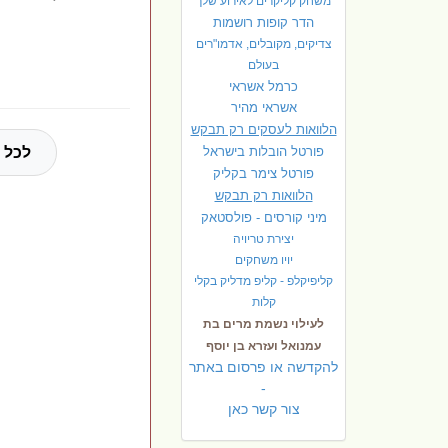
משחק קליקרים לאירוע שלך
הדר קופות רושמות
צדיקים, מקובלים, אדמו"רים
בעולם
כרמל אשראי
אשראי מהיר
הלוואות לעסקים רק תבקש
פורטל הובלות בישראל
לכל 
פ
ורטל צימר בקליק
הלוואות רק תבקש
מיני קורסים - פולסטאק
יצירת טריויה
יויו משחקים
קליפיקלפ - קליפ מדליק בקלי
קלות
לעילוי נשמת מרים בת
עמנואל ועזרא בן יוסף
להקדשה או פרסום באתר
-
צור קשר כאן