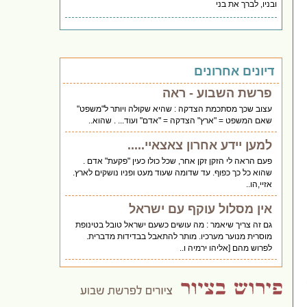
ובניו, לברך את בני
דיונים אחרונים
פרשת השבוע - ראה
עצוב שכך מסתכמת הצדקה : שהיא שקולה ויותר ל"משפט"
שאם המשפט = "ארץ" הצדקה = "אדם" ועוד... . שהוא..
למען יידע אחרון צאצאיי.....
פעם הראה לי הזקן זקן אחר, שכל כולו כעין "פקעת" אדם .
שהוא כל כך כפוף. עד שדומה שעוד מעט ופניו נושקים לארץ.
אזיי,הו..
אין מסלול עוקף עם ישראל
גם זה צריך שיאמר : מה עושים כשעם ישראל טובל בטינופת
מוסרית מנוער מערכיו. מותר להתאבל בבדידות מדברית.
לפרוש מהם [אליהו ירמיה ו..