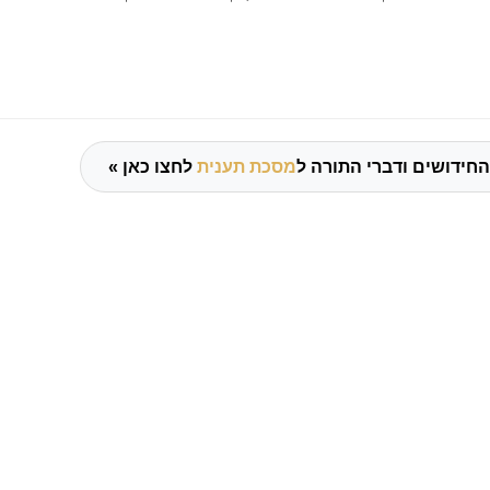
החידושים ודברי התורה ל
מסכת תענית
לחצו כאן »