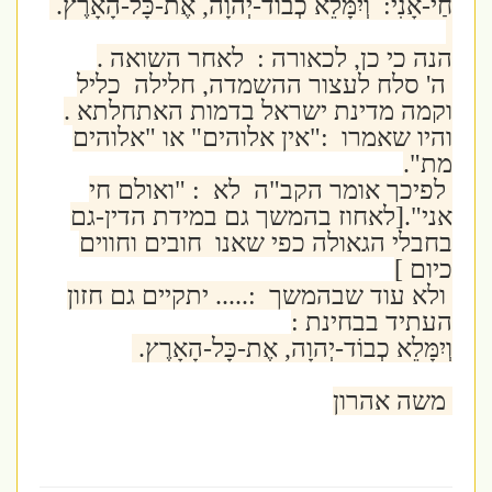
חַי-אָנִי: וְיִמָּלֵא כְבוֹד-יְהוָה, אֶת-כָּל-הָאָרֶץ.
הנה כי כן, לכאורה : לאחר השואה .
ה' סלח לעצור ההשמדה, חלילה כליל
וקמה מדינת ישראל בדמות האתחלתא .
והיו שאמרו :"אין אלוהים" או "אלוהים
מת".
לפיכך אומר הקב"ה לא : "ואולם חי
אני".[לאחוז בהמשך גם במידת הדין-גם
בחבלי הגאולה כפי שאנו חובים וחווים
כיום ]
ולא עוד שבהמשך :.....
יתקיים גם חזון
העתיד בבחינת :
וְיִמָּלֵא כְבוֹד-יְהוָה, אֶת-כָּל-הָאָרֶץ.
משה אהרון