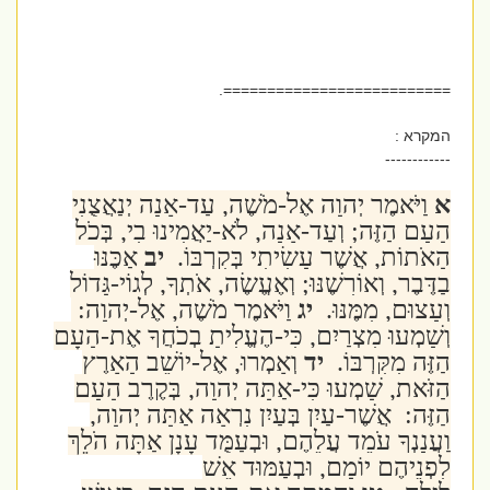
==========================.
המקרא :
------------
א
וַיֹּאמֶר יְהוָה אֶל-מֹשֶׁה, עַד-אָנָה יְנַאֲצֻנִי
הָעָם הַזֶּה; וְעַד-אָנָה, לֹא-יַאֲמִינוּ בִי, בְּכֹל
הָאֹתוֹת, אֲשֶׁר עָשִׂיתִי בְּקִרְבּוֹ.
יב
אַכֶּנּוּ
בַדֶּבֶר, וְאוֹרִשֶׁנּוּ; וְאֶעֱשֶׂה, אֹתְךָ, לְגוֹי-גָּדוֹל
וְעָצוּם, מִמֶּנּוּ.
יג
וַיֹּאמֶר מֹשֶׁה, אֶל-יְהוָה:
וְשָׁמְעוּ מִצְרַיִם, כִּי-הֶעֱלִיתָ בְכֹחֲךָ אֶת-הָעָם
הַזֶּה מִקִּרְבּוֹ.
יד
וְאָמְרוּ, אֶל-יוֹשֵׁב הָאָרֶץ
הַזֹּאת, שָׁמְעוּ כִּי-אַתָּה יְהוָה, בְּקֶרֶב הָעָם
הַזֶּה: אֲשֶׁר-עַיִן בְּעַיִן נִרְאָה אַתָּה יְהוָה,
וַעֲנָנְךָ עֹמֵד עֲלֵהֶם, וּבְעַמֻּד עָנָן אַתָּה הֹלֵךְ
לִפְנֵיהֶם יוֹמָם, וּבְעַמּוּד אֵשׁ