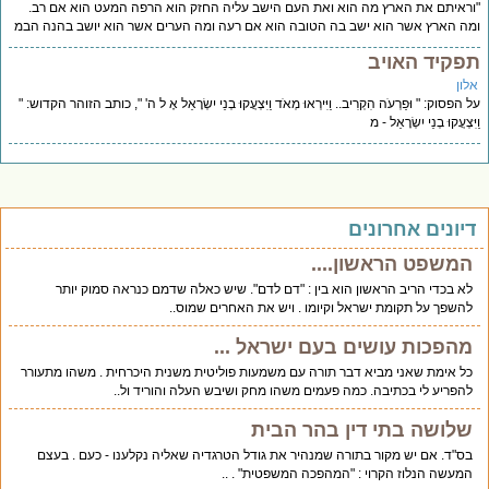
ראיתם את הארץ מה הוא ואת העם הישב עליה החזק הוא הרפה המעט הוא אם רב.
ה הארץ אשר הוא ישב בה הטובה הוא אם רעה ומה הערים אשר הוא יושב בהנה הבמ
פקיד האויב
לון
 הפסוק: " וּפַרְעֹה הִקְרִיב.. וַיִּירְאוּ מְאֹד וַיִּצְעֲקוּ בְנֵי יִשְׂרָאֵל אֶ ל ה' ", כותב הזוהר הקדוש: "
ִּצְעֲקוּ בְנֵי יִשְׂרָאֵל - מ
יונים אחרונים
המשפט הראשון....
לא בכדי הריב הראשון הוא בין : "דם לדם". שיש כאלה שדמם כנראה סמוק יותר
להשפך על תקומת ישראל וקיומו . ויש את האחרים שמוס..
מהפכות עושים בעם ישראל ...
כל אימת שאני מביא דבר תורה עם משמעות פוליטית משנית היכרחית . משהו מתעורר
להפריע לי בכתיבה. כמה פעמים משהו מחק ושיבש העלה והוריד ול..
שלושה בתי דין בהר הבית
בס"ד. אם יש מקור בתורה שמנהיר את גודל הטרגדיה שאליה נקלענו - כעם . בעצם
המעשה הנלוז הקרוי : "המהפכה המשפטית" . ..