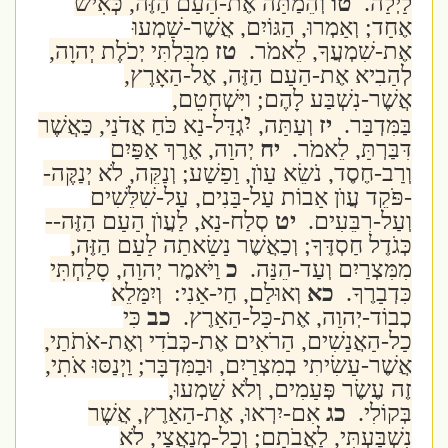
לָיְלָה.
טו
וְהֵמַתָּה אֶת-הָעָם הַזֶּה, כְּאִישׁ
אֶחָד; וְאָמְרוּ, הַגּוֹיִם, אֲשֶׁר-שָׁמְעוּ
אֶת-שִׁמְעֲךָ, לֵאמֹר.
טז
מִבִּלְתִּי יְכֹלֶת יְהוָה,
לְהָבִיא אֶת-הָעָם הַזֶּה, אֶל-הָאָרֶץ,
אֲשֶׁר-נִשְׁבַּע לָהֶם; וַיִּשְׁחָטֵם,
יִ
בַּמִּדְבָּר.
יז
וְעַתָּה,
גְדַּל-נָא כֹּחַ אֲדֹנָי, כַּאֲשֶׁר
דִּבַּרְתָּ, לֵאמֹר.
יח
יְהוָה, אֶרֶךְ אַפַּיִם
וְרַב-חֶסֶד, נֹשֵׂא עָוֺן, וָפָשַׁע; וְנַקֵּה, לֹא יְנַקֶּה-
-פֹּקֵד עֲוֺן אָבוֹת עַל-בָּנִים, עַל-שִׁלֵּשִׁים
וְעַל-רִבֵּעִים.
יט
סְלַח-נָא, לַעֲוֺן הָעָם הַזֶּה--
כְּגֹדֶל חַסְדֶּךָ; וְכַאֲשֶׁר נָשָׂאתָה לָעָם הַזֶּה,
מִמִּצְרַיִם וְעַד-הֵנָּה.
כ
וַיֹּאמֶר יְהוָה, סָלַחְתִּי
כִּדְבָרֶךָ.
כא
וְאוּלָם, חַי-אָנִי: וְיִמָּלֵא
כְבוֹד-יְהוָה, אֶת-כָּל-הָאָרֶץ.
כב
כִּי
כָל-הָאֲנָשִׁים, הָרֹאִים אֶת-כְּבֹדִי וְאֶת-אֹתֹתַי,
אֲשֶׁר-עָשִׂיתִי בְמִצְרַיִם, וּבַמִּדְבָּר; וַיְנַסּוּ אֹתִי,
זֶה עֶשֶׂר פְּעָמִים, וְלֹא שָׁמְעוּ,
בְּקוֹלִי.
כג
אִם-יִרְאוּ, אֶת-הָאָרֶץ, אֲשֶׁר
נִשְׁבַּעְתִּי, לַאֲבֹתָם; וְכָל-מְנַאֲצַי, לֹא