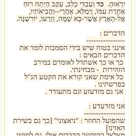
יִרְאוּהָ.
כד
וְעַבְדִּי כָלֵב, עֵקֶב הָיְתָה רוּחַ
אַחֶרֶת עִמּוֹ, וַיְמַלֵּא, אַחֲרָי--וַהֲבִיאֹתִיו,
אֶל-הָאָרֶץ אֲשֶׁר-בָּא שָׁמָּה, וְזַרְעוֹ, יוֹרִשֶׁנָּה.
הדברים :
----------------
אינני בטוח שיש בידי הסמכות לומר את
הדברים הבאים :
כך או כך אשתדל לאומרם במירב
הזהירות - מבחינתי.
כל אימת שאני קורא את הקטע הנ"ל
בפרשתינו .
אני גם מזדעזע וגם מתעודד .
אני מזדעדע :
-----------------
שהפועל החוזר : "ניאצוני" [כך גם בשירת
האזינו]
מצלצל בהיקשר הדברים אולי גם למושג