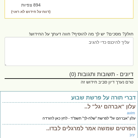
894 צפיות
(דווח על חידוש לא ראוי)
חולק? מסכים? יש לך מה להוסיף? חווה דעתך על החידוש!
דיונים - תשובות ותגובות (0)
טרם נערך דיון סביב חידוש זה
ברי תורה על פרשת שבוע
לון "אברהם יגל" ל..
avi
ון "אברהם יגל" לפרשת "שלח-לך" תשפ"ד - לחץ כאן להורדה
פרטים שמשה אמר למרגלים לבדו..
יב