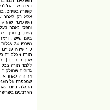
השרפים
" (
במדבר 
בארס שיניהם
' (
רש
קשורה בפיהם
,
בו
אלא רק לאחר ש
השרפים
"
שהזיקו
והפס
'
נאמר בעל
(
שם
,
י
),
כעין רמז
ביום שישי
.
ורמז 
נשרפו
24
עגלות 
כדי שיהיו פנויים
תורה אצלם זה כע
שכך הכהנים
[
וכל
ללמד תורה בכל 
גדולים שחולקים
,
וזה היה לאחר אר
שמכפרת על העגל
התגלה ביום האר
הארבעים בשריפה