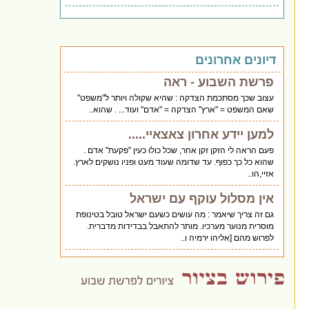
דיונים אחרונים
פרשת השבוע - ראה
עצוב שכך מסתכמת הצדקה : שהיא שקולה ויותר ל"משפט"
שאם המשפט = "ארץ" הצדקה = "אדם" ועוד... . שהוא..
למען יידע אחרון צאצאיי.....
פעם הראה לי הזקן זקן אחר, שכל כולו כעין "פקעת" אדם .
שהוא כל כך כפוף. עד שדומה שעוד מעט ופניו נושקים לארץ.
אזיי,הו..
אין מסלול עוקף עם ישראל
גם זה צריך שיאמר : מה עושים כשעם ישראל טובל בטינופת
מוסרית מנוער מערכיו. מותר להתאבל בבדידות מדברית.
לפרוש מהם [אליהו ירמיה ו..