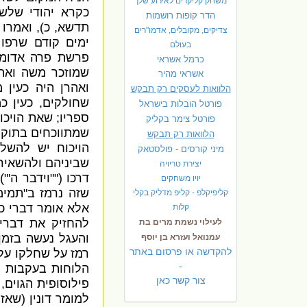
משחק קליקרים לאירוע שלך
כקרא יהודי שלש
הדר קופות רושמות
תדשא
,
כ
),
ואמרו 
צדיקים, מקובלים, אדמו"רים
ימים קודם שרפו
בעולם
פרשת פרה אדומ
כרמל אשראי
שמוזכר משה ואהר
אשראי מהיר
ואהרן היה כעין 
הלוואות לעסקים רק תבקש
שחולקים
,
כעין כ
פורטל הובלות בישראל
ספריו
;
שאת הויכו
פ
ורטל צימר בקליק
שמתווכחים בתוקף 
הלוואות רק תבקש
הויכוח יש להשל
מיני קורסים - פולסטאק
שביניהם ולהשאיר
יצירת טריויה
דרכו
(""
וידבר ה
. (
יויו משחקים
שזה נרמז ב
"
תמימ
קליפיקלפ - קליפ מדליק בקלי
אלא אומר דברי כ
קלות
להחזיק את דבריו
לעילוי נשמת מרים בת
והעגל נעשה בזמן
עמנואל ועזרא בן יוסף
להקדשה או פרסום באתר
רמז על שחלקו על
-
הלוחות בעקבות 
צור קשר כאן
פילוסופית הגוים
,
למומר דונין
(
שאז 