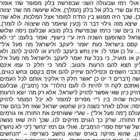
אולי רמז שבעולה השני שבפרשת בלק מסופר שה
'
אומר
כת עם שרי בלק אל בלק
(
המלך
),
אלא שיעשה מה שה
'
יצווה
),
שכך היה מפגש בין הת
"
ח למומר אצל המלכות
,
אלא שה
'
שיצא מזה גילוי דבר ה
' (
כעין שיאמר מה שיצווה לו לומר
).
יה ביום שני כרמז שבפרשת בלק מובא שבלעם ניסה שלוש
שראל כשהפעם השניה היה ע
"
י כישוף
,
ואמר בלעם
: "
כי לא
קסם בישראל כעת יאמר ליעקב ולישראל מה פעל א
'
ל
"
), 
על כן אמר לו
:
אין נחש ביעקב להרע או להטיב להם
,
ולא
 או מועיל
,
כי בכל עת יאמר ליעקב ולישראל מה פעל א
'
ל
יון תצא להם הרעות והטוב
.
לומר כי חלק ה
'
עמו אינם
כבי השמים וכסיליהם שיזיק להם אדם בקסם ונחש כגוים
,
משה
(
דברים ד יט כ
) "
אשר חלק ה
'
אלקיך אותם לכל העמים
ואתכם לקח ה
'
להיות לו לעם נחלה
"'
וכו
' (
רמב
"
ן
).
שבלעם
הזיק כיון שאי אפשר להזיק לישראל
,
אלא רק מה
'
יוצא הרעות
יכוח שהיה בין ר
"
י
מפריס למומר לא יכל המומר להזיק
סה
;
אולם לאחר כשנה כיון שחטאו ישראל שאז חל בהם שה
'
עולם
("
מה פעל א
'
ל
") -
שע
"
י ששורפים את התורה אז גורמים
 התורה
,
שרק כך הגוים מזיקים לנו
,
שכך היה שאז נעשה
של שריפת ספרי הרמב
"
ם
.
ואולי גם רמז
"
נחש
" ("
כי לא נחש
")
ה
)
,
שהוא מזיקה בארס שהוא נחשב כשריפה –
"
הנחשים