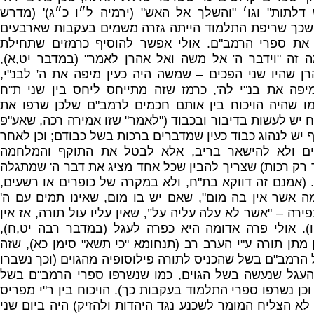
 דלתות
"
וגו׳
"
והשלך אל האש
" (
ירמיה ל״ו כ״ג
)' (
מדרש
שכך שריפת התלמוד הייתה גזרה משמים בעקבות שארבעים
 את ספרי הרמב
"
ם
.
אולי אפשר להוסיף כרמזים שתחילת
ה זה
"
וידבר ה
'
אל משה ואל אהרן לאמר
" (
במדבר יט
,
א
),
ן שהיו שני הפכים – שמשה היה כעין מיפה את ה
'
לבנ
"
י
,
מיפה את בנ
"
י לה
',
כרמז שזה מתייחס ליחס בין שני ת
"
ח
מו שהיה הויכוח בין אותם חכמים לרמב
"
ם שלכן שרפו את
ח יש לעשות בדיבור ובכבוד
("
לאמר
"
שזו אמירה רכה
,
שאע
"
פ
יש לנהוג כבוד כעין שמדברים ברכות בשל כבודם
;
וכן לאחר
ים ולא להישאר בריב
,
אלא לבטל את התוקף והמלחמה
 רק רכות
)
שצריך להבין שכל אחד מציג את דבר ה
'
שמתגלה
'")
אמנם זה דווקא בת
"
ח
,
ולא במקרה של כופרים או רשעים
,
ה אשר אין בה מום
",
שאם יש בו מום
,
שאינו תמים עם ה
'
פירה
–
"
אשר לא עלה עליה על
",
שאין עליו עול תורה
,
אז אין
).
אולי פרה אדומה היא כפרה לעגל
(
במדבר רבה יט
,
ח
),
 מתן תורה ע
"
י הערב רב
(
תנחומא
"
כי תשא
"
סימן כא
),
שזה
 הרמב
"
ם בשל שהכניס לתורה פילוסופיה מהגוים
(
וכך נשברו
העגל שנעשה בשל הגוים
,
כמו שנשרפו ספרי הרמב
"
ם בשל
וכן נשרפו ספרי התלמוד בעקבות כך
).
הויכוח בין ר
"
י
מפריס
לא הצליח המומר לשכנע נגד היהדות ולהזיק
)
היה ביום שני