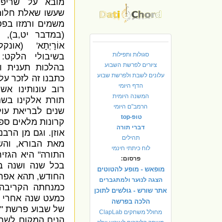
מובא על שריפ
שעשו שאלת חלום 
משמים ורמזו בפס
(
במדבר יט
,
ב
),
ש
אוֹרָיְתָא
' (
אונקל
סגולות ותפילות
בשיבולי הלקט
 '
ציורים לפרשת השבוע
בהלכות תענית ו
עלונים לשבת ולפרשת שבוע
כתבנו זה לזכר על
הדף היומי
רוב עונותינו אש
המשנה היומית
תורת אלקינו בש
הרמב"ם היומי
שנים לבריאת עו
טופ-top
קרונות מלאים ספר
דברי תורה
אוזן
.
וגם מן הרבנ
תהילים
מאת הבורא
,
והש
לוח כיתתי חינמי
התורה
"
היא הגזיר
פרסום:
בכל שנה ושנה 
מופאש - מופע להטוטים
החודש
,
תהא אפרה
הצגה לנוער ולמתגברים
כמנחתה הקריבה 
אתר שורש - גולשים לתוכן
כמעט שנה אחרי ה
הלכה בפרשה
של שבוע פרשת
"
מחולל משחקים ClapLab
הניח המקום לשר