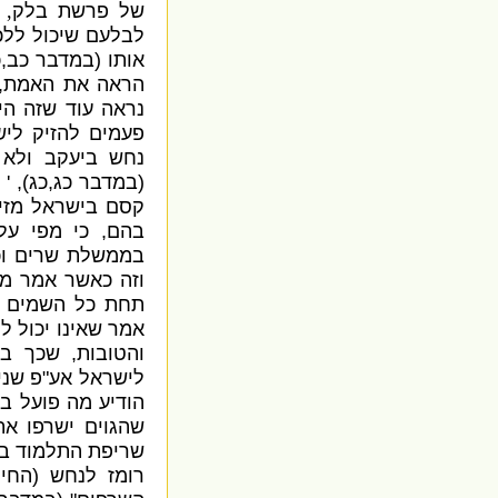
של פרשת בלק
,
לבלעם שיכול לל
אותו
(
במדבר כב
,
כ
הראה את האמת
,
נראה עוד שזה ה
פעמים להזיק לי
נחש ביעקב ולא 
(
במדבר כג
,
כג
' ...
קסם בישראל מזיק
בהם
,
כי מפי על
בממשלת שרים וכו
וזה כאשר אמר 
תחת כל השמים 
אמר שאינו יכול ל
והטובות
,
שכך בו
לישראל אע
"
פ שני
הודיע מה פועל ב
שהגוים ישרפו את
שריפת התלמוד ב
רומז לנחש
(
החי