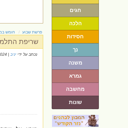
חגים
הלכה
פרשת שבוע
חומש במ
חסידות
שריפת התלמו
נך
נכתב על ידי
יניב
| 14/7/2024
משנה
גמרא
מחשבה
שונות