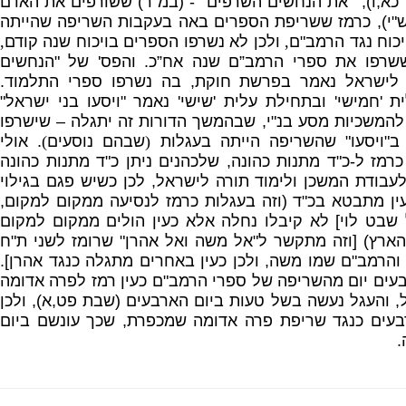
כא
,
ו
), '"
את הנחשים השרפים
" - (
במ
"
ר
)
ששורפים את האדם
"
י
),
כרמז ששריפת הספרים באה בעקבות השריפה שהייתה
יכוח נגד הרמב
"
ם
,
ולכן לא נשרפו הספרים בויכוח שנה קודם
,
שרפו את ספרי הרמב”ם שנה אח”כ
.
והפס
'
של
"
הנחשים
 לישראל נאמר בפרשת חוקת
,
בה נשרפו ספרי התלמוד
.
ית
'
חמישי
'
ובתחילת עלית
'
שישי
'
נאמר
"
ויסעו בני ישראל
"
 להמשכיות מסע בנ
"
י
,
שבהמשך הדורות זה יתגלה – שישרפו
ב
"
ויסעו
"
שהשריפה הייתה בעגלות
(
שבהם נוסעים
)
.
אולי
כרמז ל
-
כ
"
ד מתנות כהונה
,
שלכהנים ניתן כ
"
ד מתנות כהונה
 לעבודת המשכן ולימוד תורה לישראל
,
לכן כשיש פגם בגילוי
ין מתבטא בכ
"
ד
(
וזה בעגלות כרמז לנסיעה ממקום למקום
,
 שבט לוי
]
לא קיבלו נחלה אלא כעין הולים ממקום למקום
הארץ
) [
וזה מתקשר ל
"
אל משה ואל אהרן
"
שרומז לשני ת
"
ח
והרמב
"
ם שמו משה
,
ולכן כעין באחרים מתגלה כנגד אהרן
].
בעים יום מהשריפה של ספרי הרמב
"
ם כעין רמז לפרה אדומה
,
והעגל נעשה בשל טעות ביום הארבעים
(
שבת פט
,
א
),
ולכן
בעים כנגד שריפת פרה אדומה שמכפרת
,
שכך עונשם ביום
.