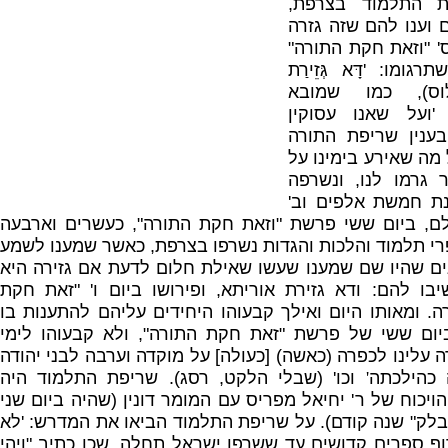
ת התלמוד בצרפת
,
וענו להם שזה גזרה
' "
וזאת חקת התורה
"
תרגומו
: '
דָּא גְּזֵירַת
וס
),
כמו שמובא
:
ועל שאנו עסוקין
בענין שריפת התורה
 מה שאירע בימינו על
ר גרמו לנו
,
ונשרפה
נת חמשת אלפים וב
'
לם
,
ביום ששי פרשת
"
וזאת חקת התורה
",
כעשרים וארבעה
י תלמוד והלכות והגדות נשרפו בצרפת
,
כאשר שמענו לשמע
ים שהיו שם שמענו שעשו שאילת חלום לדעת אם גזירה היא
יבו להם
:
ודא גזירת אוריתא
,
ופירושו ביום ו
' "
זאת חקת
ה
.
ומאותו היום ואילך קבעוהו היחידים עליהם להתענות בו
ביום ששי של פרשת
"
זאת חקת התורה
",
ולא קבעוהו לימי
 עלינו לכפרה
(
כאשה
) [
כעולה
]
על מוקדה וערבה לבני יהודה
כהילכתה
'
וכו
' (
שבלי הלקט
,
רסג
).
שריפת התלמוד
היה
ויכוח של ר
'
יחיאל מפריס עם המומר דונין
(
שהיה ביום שני
בלק
"
שנה קודם
).
על שריפת התלמוד הביאו את המדרש
: '
לא
וף ספרים קדושים עד ששרפו ישראל תחלה
,
שכן כתיב
"
ויהי