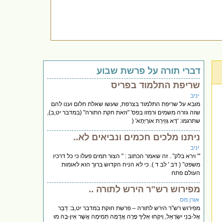
דברי תורה על פרשת שבוע
שריפת התלמוד בפריס
יניב
מובא על שריפת התלמוד בצרפת, שעשו שאלת חלום וענו להם
שזה גזרה משמים ורמזו בפס' "וזאת חקת התורה" (במדבר יט,ב),
שתרגמו: 'דָּא גְּזֵירַת אוֹרָיְתָא' (
ניתנו מלכים חכמים ונביאים לא..
יניב
'" וירא בלק” . זה שאמר הכתוב : " הצור תמים פעלו כי כל דרכיו
משפט” ( דב ' לב ד ). כי לא הניח הקדוש ברוך הוא לאומות
העולם פתח
מפירוש רש"ר הירש לתורה ..
אורן מס
מפירוש רש"ר הירש לתורה – פרשת חוקת במדבר יט,ב: דַּבֵּר
אֶל-בְּנֵי יִשְׂרָאֵל, וְיִקְחוּ אֵלֶיךָ פָרָה אֲדֻמָּה תְּמִימָה אֲשֶׁר אֵין-בָּהּ מוּ