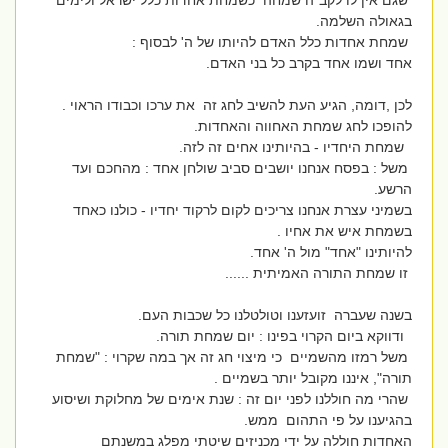
שגם אין לו לקב"ה שמחה כשמחת אחדות כלל ישראל ולימים
בגאולה השלמה.
שמחת אחדות כלל האדם להיותו של ה' לבסוף :
אחד ושמו אחד בקרב כל בני האדם.
לכן ,דומה, הגיע העת להשיב לחג זה את ערכו וכבודו הראוי .
להופכו לחג שמחת האחווה והאחדות.
שמחת היחדיו - בהיותינו אחים זה לזה.
משל : בפסח אנחנו יושבים סביב שולחן אחד : מהחכם ועד
הרשע.
בשמיני עצרת אנחנו צריכים לקום לרקוד יחדיו - כולנו כאחד
בשמחת איש את אחיו .
להיותינו "אחד" מול ה' אחד.
זו שמחת התורה האמיתית ......
בשנה שעברה זועזענו וטולטלנו כל שכבות העם.
ודווקא ביום הקרוי בפינו : יום שמחת תורה.
משל רמזו מהשמיים כי מיצוי חג זה אך במה שקרוי : "שמחת
תורה", איננו מקובל יותר בשמיים .
שהרי מה חוללנו לפני יום זה : שנת אימים של מחלוקת ושיסוע
בהגיענו על פי התהום ממש.
האחדות חוללה על ידי מכניזים שיטתי מפלג במשנתם