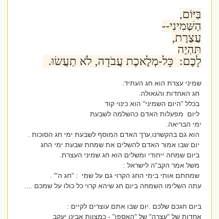
בַּיּוֹם,
הַשְּׁמִינִי--
עֲצֶרֶת,
תִּהְיֶה
לָכֶם: כָּל-מְלֶאכֶת עֲבֹדָה, לֹא תַעֲשׂוּ.
שמיני עצרת הוא חג העתיד.
חג האחדות והגאולה.
בכלל "היום השמיני" הוא כינוי קוד
ליום מפעלות האדם כהשלמה לשבעת
ימי הבריאה.
הוא גם בהקשרנו,ערך האדם המוסף לשבעת ימי חג הסוכות .
יום שבו אמור האדם להשלים את שמחת שבעת ימי החג
ביום שמחה ייחודי ומשלים הוא חג שמיני העצרת.
משל אמר הקב"ה לישראל :
שמחתם אותי בימי החג הקרוי גם על שמי : "חג ה'" .
עתה השלימו השמחה ביום חג שיהא קרוי כל כולו על שמכם ....
ביום חגכם שלכם .יום שבו אתם עוצרים לקיים :
אחדות של "עצרה" של "האספו" - כמצוות אבינו יעקב