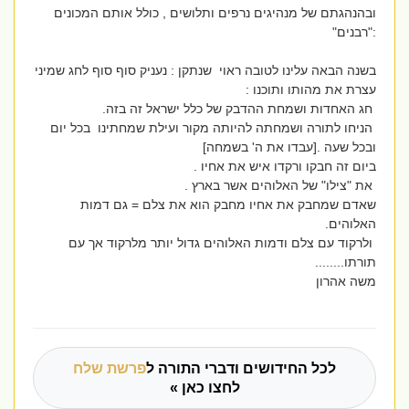
ובהנהגתם של מנהיגים נרפים ותלושים , כולל אותם המכונים
:"רבנים"
בשנה הבאה עלינו לטובה ראוי שנתקן : נעניק סוף סוף לחג שמיני
עצרת את מהותו ותוכנו :
חג האחדות ושמחת ההדבק של כלל ישראל זה בזה.
הניחו לתורה ושמחתה להיותה מקור ועילת שמחתינו בכל יום
ובכל שעה .[עבדו את ה' בשמחה]
ביום זה חבקו ורקדו איש את אחיו .
את "צילו" של האלוהים אשר בארץ .
שאדם שמחבק את אחיו מחבק הוא את צלם = גם דמות
האלוהים.
ולרקוד עם צלם ודמות האלוהים גדול יותר מלרקוד אך עם
תורתו........
משה אהרון
לכל החידושים ודברי התורה ל
פרשת שלח
לחצו כאן »