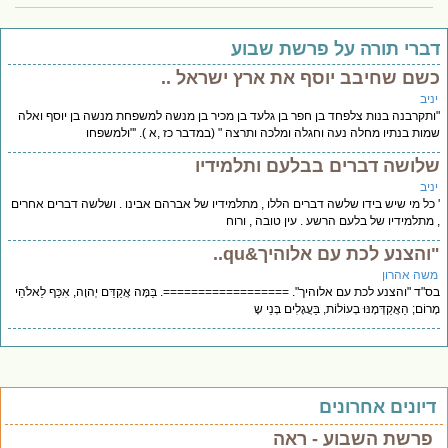
ברי תורה על פרשת שבוע
שם שחיבב יוסף את ארץ ישראל ..
יב
תקרבנה בנות צלפחד בן חפר בן גלעד בן מכיר בן מנשה למשפחת מנשה בן יוסף ואלה
ות בנתיו מחלה נעה וחגלה ומלכה ותרצה " (במדבר כז ,א ). '"ולמשפחו
לושה דברים בבלעם ותלמידיו
יב
כל מי שיש בידו שלשה דברים הללו , מתלמידיו של אברהם אבינו . ושלשה דברים אחרים
מתלמידיו של בלעם הרשע . עין טובה , ורוח
והצנע לכת עם אלוהיך&qu..
שה אהרון
"ד "והצנע לכת עם אלוהיך". ==================. בַּמָּה אֲקַדֵּם יְהוָה, אִכַּף לֵאלֹהֵי
וֹם; הַאֲקַדְּמֶנּוּ בְעוֹלוֹת, בַּעֲגָלִים בְּנֵי שָ
יונים אחרונים
פרשת השבוע - ראה