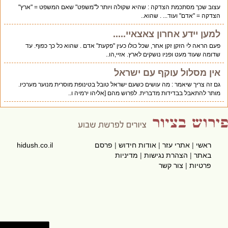
עצוב שכך מסתכמת הצדקה : שהיא שקולה ויותר ל"משפט" שאם המשפט = "ארץ"
הצדקה = "אדם" ועוד... . שהוא..
למען יידע אחרון צאצאיי.....
פעם הראה לי הזקן זקן אחר, שכל כולו כעין "פקעת" אדם . שהוא כל כך כפוף. עד
שדומה שעוד מעט ופניו נושקים לארץ. אזיי,הו..
אין מסלול עוקף עם ישראל
גם זה צריך שיאמר : מה עושים כשעם ישראל טובל בטינופת מוסרית מנוער מערכיו.
מותר להתאבל בבדידות מדברית. לפרוש מהם [אליהו ירמיה ו..
ראשי
|
אתרי עזר
|
אודות חידוש
|
פרסם
hidush.co.il
באתר
|
הצהרת נגישות
|
מדיניות
פרטיות
|
צור קשר