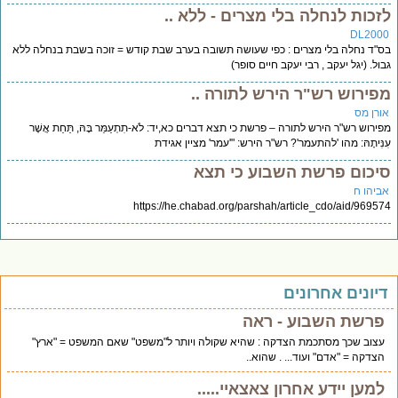
זכות לנחלה בלי מצרים - ללא ..
DL200
"ד נחלה בלי מצרים : כפי שעושה תשובה בערב שבת קודש = זוכה בשבת בנחלה ללא
ול. (יגל יעקב , רבי יעקב חיים סופר)
פירוש רש"ר הירש לתורה ..
ורן מס
ירוש רש"ר הירש לתורה – פרשת כי תצא דברים כא,יד: לֹא-תִתְעַמֵּר בָּהּ, תַּחַת אֲשֶׁר
נִּיתָהּ: מהו 'להתעמר'? רש"ר הירש: "'עמר' מציין אגידת
יכום פרשת השבוע כי תצא
ביהו ח
https://he.chabad.org/parshah/article_cdo/aid/9695
יונים אחרונים
פרשת השבוע - ראה
עצוב שכך מסתכמת הצדקה : שהיא שקולה ויותר ל"משפט" שאם המשפט = "ארץ"
הצדקה = "אדם" ועוד... . שהוא..
למען יידע אחרון צאצאיי.....