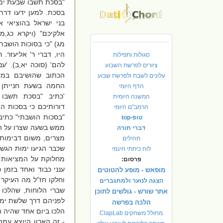
"בסכת תשבו שבעת ימי
בסכת. למען ידעו דרת
בני ישראל בהוציאי 
אלקיכם
" (ויקרא כג,מ
מג) "כי בסוכות הושבתי
היו, דברי ר' אליעזר.
סגולות ותפילות
להם
' (סוכה יא,ב).
'ענ
ציורים לפרשת השבוע
הכתוב שהושיבם במד
עלונים לשבת ולפרשת שבוע
החמה בשעת חנייתן ה
הדף היומי
'
כתיב "בסכת תשבו 
המשנה היומית
דורותיכם כי בסכות הו
הרמב"ם היומי
"בסכות הושבתי" כתיב 
טופ-top
ממש בשעה שצרו על העי
דברי תורה
מצרים, משום דבימות 
תהילים
שכבר הגיעו ימות הגשמ
לוח כיתתי חינמי
מחלוקת על המציאות א
פרסום:
ענני כבוד ואחד בזמן כ
מופאש - מופע להטוטים
וחלקו חז"ל מה העיקר 
הצגה לנוער ולמתגברים
שברי הלוחות, שהלכו 
אתר שורש - גולשים לתוכן
לפניהם דרך שלשת ימי
הלכה בפרשה
הלכו ביום אחד שהיה 
מחולל משחקים ClapLab
- זה הארון היוצא עמ