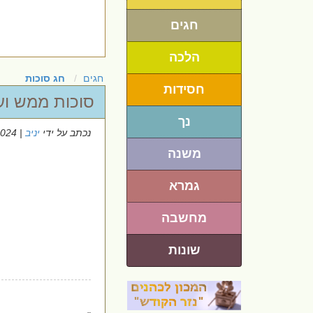
חגים
הלכה
חגים
חג סוכות
חסידות
סוכות ממש וענ
נך
נכתב על ידי
יניב
| 15/10/2024
משנה
גמרא
מחשבה
שונות