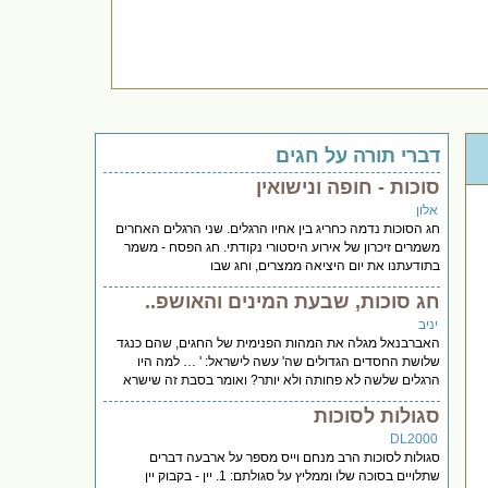
דברי תורה על חגים
סוכות - חופה ונישואין
אלון
חג הסוכות נדמה כחריג בין אחיו הרגלים. שני הרגלים האחרים
משמרים זיכרון של אירוע היסטורי נקודתי. חג הפסח - משמר
בתודעתנו את יום היציאה ממצרים, וחג שבו
חג סוכות, שבעת המינים והאושפ..
יניב
האברבנאל מגלה את המהות הפנימית של החגים, שהם כנגד
שלושת החסדים הגדולים שה' עשה לישראל: ' … למה היו
הרגלים שלשה לא פחותה ולא יותר? ואומר בסבת זה שישרא
סגולות לסוכות
DL2000
סגולות לסוכות הרב מנחם וייס מספר על ארבעה דברים
שתלויים בסוכה שלו וממליץ על סגולתם: 1. יין - בקבוק יין