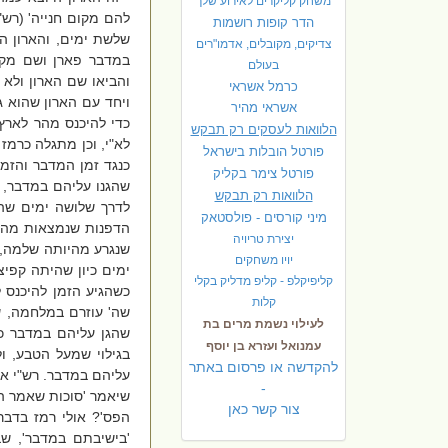
משחק קליקרים לאירוע שלך
להם מקום חנייה
' (רש"
הדר קופות רושמות
שלשת ימים, והארון הו
צדיקים, מקובלים, אדמו"רים
במדבר פארן ושם מקום
בעולם
והביאו שם הארון ולא 
כרמל אשראי
ויחד עם הארון שהוא 
אשראי מהיר
כדי להיכנס מהר לארץ;
הלוואות לעסקים רק תבקש
לא"י, וכן מתגלה כרמז
פורטל הובלות בישראל
כנגד זמן המדבר והזמן 
פ
ורטל צימר בקליק
שהגנו עליהם במדבר, 
הלוואות רק תבקש
לדרך שלושה ימים שהי
מיני קורסים - פולסטאק
הדפנות שנמצאות מהצדד
יצירת טריויה
שנגרע מהיותה שלמה, 
יויו משחקים
ימים כיון שהיתה קפיצ
קליפיקלפ - קליפ מדליק בקלי
כשהגיע הזמן להיכנס 
קלות
שה' עוזרם במלחמה, שי
לעילוי נשמת מרים בת
שהגן עליהם במדבר כש
עמנואל ועזרא בן יוסף
בגילוי שמעל הטבע, ול
להקדשה או פרסום באתר
עליהם במדבר. רש"י אמר
-
שיאמר 'סוכות שאמר הכ
צור קשר כאן
הפס'? אולי רמז
בדבר
'בישיבתם במדבר', ש