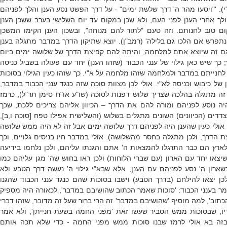
י).
'"ויסעו מהר ה' דרך שלשת ימים" - על דרך הפשט נסע הענן והלך לפניהם
לך אחרי הענן לפני העם, ולא שכן במקום עד יום השלישי בערב ששכן הענן
 טוב לחנותם. וזה טעם "לתור להם מנוחה", ובשכון הענן הקימו המשכן
נתפרש אם הלכו גם בלילה' (רמב"ן)
. יוצא שתיקון הדרך במדבר מתגלה בענן
גם זה שיוצא אתם למלחמה, והיתה להם קפיצת הדרך של שלושה ימים ביום
 כך שיש כאן גילוי של ענני הכבוד (שזהו הענן) יחד עם פעולה בשביל כניסה
 לחנייתם במדבר ולמלחמה שזהו מלחמה על א"י. כך שזהו כעין הגילוי בסוכות
של כיבוש וכניסה לא"י. אולי לכן מצוות סוכה שזה כנגד ענני הכבוד במדבר,
זה מתגלה בהלכה שצריך שלוש דפנות לסוכה (שו"ע או"ח סימן תר"ל), כרמז
ה נוסע לפניהם ומורה להם את הדרך – הכיוון אליהם צריכים ללכת, שכך
ים (הכיוונים) השונים מתגלים בשלוש (והשלישית אפילו טפח [סוכה ו,ב],
אולי כעין שהענן היה לפניהם דרך שלושה ימים אבל זה לא היה ממש שלושה
ת הדרך, ולכן מתגלה בחסר מהשלושה). אולי במדבר חיו בניסים גלויים, וכך
לארץ הם כבר התרגלו להמצאות ה' אתם והגנתו עליהם, ולכן נלחמו בידיעה
צאו יחד עם הארון (עם שברי הלוחות) ולכן ראו בחוש שה' מגן עליהם כמו
ארון ה' נסע לפניהם עם הענן; אלא שבא"י גילוי ה' נעשה דרך הטבע ולא
כן יצאו להילחם (בדרך הטבע) וישבו בסוכות שהם כנגד ענני הכבוד שהגנו
 בענני הכבוד: '
סוכות שאמר הכתוב שהושיבם במדבר', לכאורה היה מספיק
תוב', למה מוסיף 'שהושיבם במדבר' זה הרי ברור שעל זה מדובר, שזהו דברי
יו, שבסוכות ממש הסביר שעשו זאת '
מפני החמה בשעת חנייתן
', ולא אמר
בזה בא אולי לרמז שבנו סוכות ממש מפני החמה - כדי שלא תכה אותם