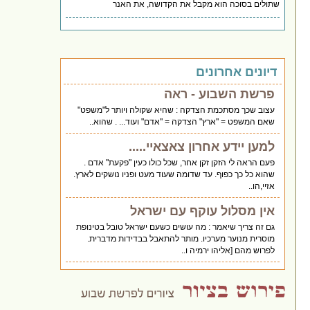
שתולים בסוכה הוא מקבל את הקדושה, את האנר
דיונים אחרונים
פרשת השבוע - ראה
עצוב שכך מסתכמת הצדקה : שהיא שקולה ויותר ל"משפט"
שאם המשפט = "ארץ" הצדקה = "אדם" ועוד... . שהוא..
למען יידע אחרון צאצאיי.....
פעם הראה לי הזקן זקן אחר, שכל כולו כעין "פקעת" אדם .
שהוא כל כך כפוף. עד שדומה שעוד מעט ופניו נושקים לארץ.
אזיי,הו..
אין מסלול עוקף עם ישראל
גם זה צריך שיאמר : מה עושים כשעם ישראל טובל בטינופת
מוסרית מנוער מערכיו. מותר להתאבל בבדידות מדברית.
לפרוש מהם [אליהו ירמיה ו..