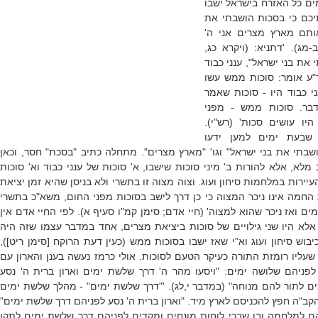
ם כל האזרח בישראל ישבו
יכם כי בסכות הושבתי את
אותם מארץ מצרים אני ה'
ב-מג).
'דתניא: (ויקרא כג,
 את בני ישראל", ענני כבוד
 ר"ע אומר: סוכות ממש עשו
ני כבוד היו - סוכות שאמר
בר. סוכות ממש - מפני
יו עושים סכות' (רש"י).
שבעת ימים למען ידעו
שבתי את בני ישראל" וגו' "מארץ מצרים". מתחלה כתיב "בסכת" חסר, וכאן
מלא, אלא להורות ב' מיני סוכות שישבו, א' סוכות של ענני כבוד וא' סוכות
ירות במלחמות סיחון ועוג. וצוה מצוה זו בתשרי ולא בניסן שהיא זמן יציאת
החמה אינו ניכר המצוה כי כן דרך לישב בסוכות מפני החום, משא"כ בתשרי
ים ואז ניכר שהוא למצוה' (חיי אדם; סימן קמ"ו סעיף א).
לפי החיי אדם אין
לא היו שני גילויים של סוכות ביציאת מצרים, אחד במדבר עצמו שזה היה
יבוש סיחון ועוג וא"י שאז ישבו בסוכות ממש (כעין דעת הרוקח [סימן ריט]),
שעליו רומזת התורה כעיקר הטעם לסוכות. אולי כרמז נעשה בענן והארון עם
לפניהם שלושה ימים: "
ויסעו מהר ה' דרך שלשת ימים וארון ברית ה' נסע
ם לתור להם מנוחה
" (במדבר י,לג).
'"דרך שלשת ימים" - מהלך שלשת ימים
הקב"ה חפץ להכניסם לארץ מיד
.
"וארון ברית ה' נסע לפניהם דרך שלשת ימים"
הם למלחמה ובו שברי לוחות מונחים ומקדים לפניהם דרך שלשת ימים לתקן