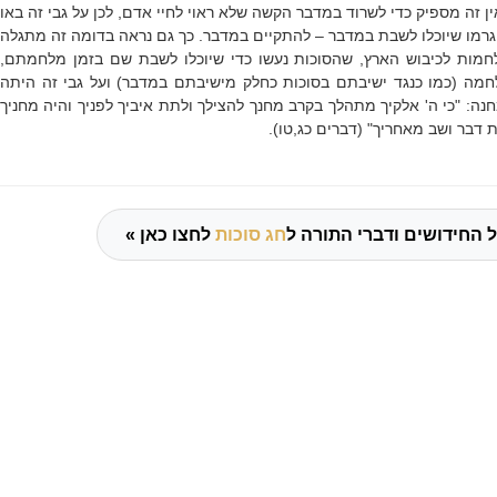
 זה מספיק כדי לשרוד במדבר הקשה שלא ראוי לחיי אדם, לכן על גבי זה באו
וגרמו שיוכלו לשבת במדבר – להתקיים במדבר. כך גם נראה בדומה זה מתגלה
חמות לכיבוש הארץ, שהסוכות נעשו כדי שיוכלו לשבת שם בזמן מלחמתם,
מה (כמו כנגד ישיבתם בסוכות כחלק מישיבתם במדבר) ועל גבי זה היתה
נה: "
כי ה' אלקיך מתהלך בקרב מחנך להצילך ולתת איביך לפניך והיה מחניך
 דבר ושב מאחריך" (דברים כג,טו).
 החידושים ודברי התורה ל
חג סוכות
לחצו כאן »