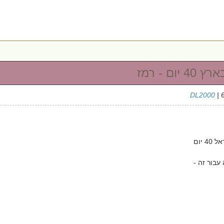
ום - רמז
DL2000
| 
 יום
עבור זה -