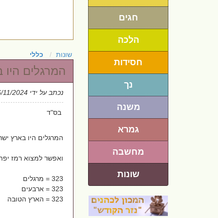
חגים
הלכה
שונות
כללי
חסידות
המרגלים היו בארץ 40 י
נך
נכתב על ידי
6/11/2024
משנה
בס"ד
גמרא
המרגלים היו בארץ ישראל 40
מחשבה
ואפשר למצוא רמז יפה 
שונות
323 = מרגלים
323 = ארבעים
323 = הארץ הטובה