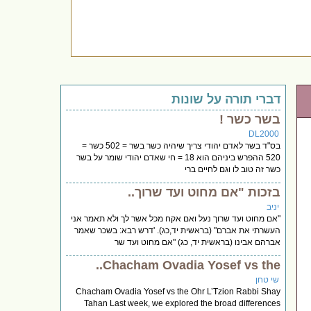
דברי תורה על שונות
בשר כשר !
DL2000
בס"ד בשר לאדם יהודי צריך שיהיה כשר בשר = 502 כשר =
520 ההפרש ביניהם הוא 18 = חי שאדם יהודי שומר על בשר
כשר זה טוב לו וגם לחיים ברי
בזכות "אם מחוט ועד שרוך..
יניב
"אם מחוט ועד שרוך נעל ואם אקח מכל אשר לך ולא תאמר אני
העשרתי את אברם" (בראשית יד,כג). 'דרש רבא: בשכר שאמר
אברהם אבינו (בראשית יד, כג) "אם מחוט ועד שר
Chacham Ovadia Yosef vs the..
שי טחן
Chacham Ovadia Yosef vs the Ohr L’Tzion Rabbi Shay
Tahan Last week, we explored the broad differences