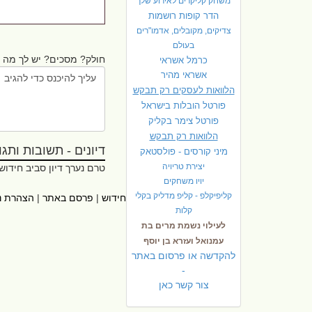
משחק קליקרים לאירוע שלך
הדר קופות רושמות
צדיקים, מקובלים, אדמו"רים
בעולם
חולק? מסכים? יש לך מה ל
כרמל אשראי
אשראי מהיר
הלוואות לעסקים רק תבקש
פורטל הובלות בישראל
פ
ורטל צימר בקליק
הלוואות רק תבקש
דיונים - תשובות ותגובו
מיני קורסים - פולסטאק
יצירת טריויה
טרם נערך דיון סביב חידוש
יויו משחקים
קליפיקלפ - קליפ מדליק בקלי
ראשי
|
אתרי עזר
|
אודות חידוש
|
פרסם באתר
|
הצהרת נ
קלות
לעילוי נשמת מרים בת
עמנואל ועזרא בן יוסף
להקדשה או פרסום באתר
-
צור קשר כאן