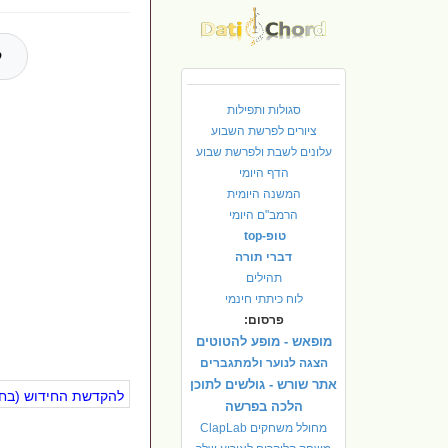
ל
סגולות ותפילות
ציורים לפרשת השבוע
עלונים לשבת ולפרשת שבוע
הדף היומי
המשנה היומית
הרמב"ם היומי
טופ-top
דברי תורה
תהילים
לוח כיתתי חינמי
פרסום:
מופאש - מופע להטוטים
הצגה לנוער ולמתגברים
אתר שורש - גולשים לתוכן
להקדשת החידוש (בחינ
הלכה בפרשה
מחולל משחקים ClapLab