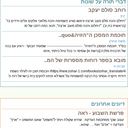
ברי תורה על שונות
וחב סולם יעקב
יב
יחלם והנה סלם מצב ארצה וראשו מגיע השמימה והנה מלאכי אלקים עלים וירדים בו"
ראשית כח,יב). '"ויחלום והנה סולם מוצב ארצה", תנא: כמה רחבו של סו
וכמת המסכן ה"הזויה&quo..
שה אהרון
"ד. חוכמת המסכן ה"הזויה". ------------------------------- שמעתי הבוקר - ראיון עם בנה
 הרבנית מלכה.[ברשת א] שסיפר כי בכל טיול כיתתי ,אימו
ובא בספר רוחות מספרות של המ..
ביהו ח
https://new.zohar-1.com/books/zohar_translate/4/ הכנסת תוכן זה לעילוי נשמת
דתי היקרה אסתר בת רבקה למשפחת טל אשרלא זכתה להקים בית בישראל רוח ה'
יונים אחרונים
פרשת השבוע - ראה
עצוב שכך מסתכמת הצדקה : שהיא שקולה ויותר ל"משפט" שאם המשפט = "ארץ"
הצדקה = "אדם" ועוד... . שהוא..