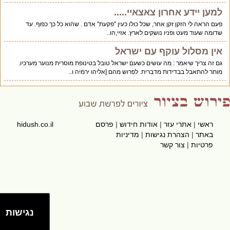
למען יידע אחרון צאצאיי.....
פעם הראה לי הזקן זקן אחר, שכל כולו כעין "פקעת" אדם . שהוא כל כך כפוף. עד
שדומה שעוד מעט ופניו נושקים לארץ. אזיי,הו..
אין מסלול עוקף עם ישראל
גם זה צריך שיאמר : מה עושים כשעם ישראל טובל בטינופת מוסרית מנוער מערכיו.
מותר להתאבל בבדידות מדברית. לפרוש מהם [אליהו ירמיה ו..
ראשי
|
אתרי עזר
|
אודות חידוש
|
פרסם
hidush.co.il
באתר
|
הצהרת נגישות
|
מדיניות
פרטיות
|
צור קשר
נגישות