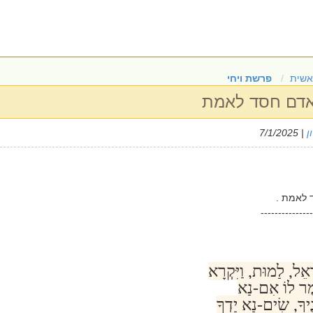
אשית
פרשת ויחי
אדם חסד לאמת
ן
| 7/1/2025
 לאמת .
---------------
ׂרָאֵל, לָמוּת, וַיִּקְרָא
ּאמֶר לוֹ אִם-נָא
יךָ, שִׂים-נָא יָדְךָ