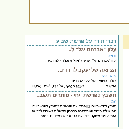
דברי תורה על פרשת שבוע
עלון "אברהם יגל" ל..
avim
עלון "אברהם יגל" לפרשת "ויחי" תשפ"ה - לחץ כאן להורדה
הצוואה של יעקב לחרדים.
משה אהרון
בס"ד. הצוואה של יעקב לחרדים. -------------------------------------
המקרא : ---------------- א וַיִּקְרָא יַעֲקֹב, אֶל-בָּנָיו; וַיֹּאמֶר, הֵאָסְפוּ
תשבץ לפרשת ויחי - פותרים תשב..
עמי
תשבץ לפרשת ויחי 🙌 פתרו את השאלות בתשבץ לפרשה וגלו
מהי מילת הזהב המסתתרת בפתרון השאלות קשורות לפרשת
השבוע ויחי שחקו ופתרו את התשבץ לפרשת ויחי במש