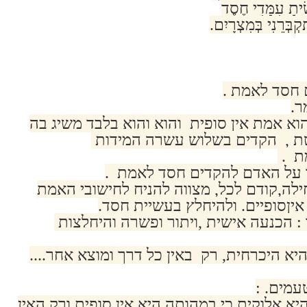
ִׂיתָ עִמָּדִי חֶסֶד
בְּרֵנִי בְּמִצְרָיִם.
 חסד לאמת .
ר.
 אמת אין סופית והוא והוא בלבד משיג בה
 , הקדים בשלוש עשרה המידות
ת .
ר על האדם להקדים חסד לאמת .
ה,קודם לכל, מצווה להניח לחישובי האמת
ןסופיים. ולהיחלץ בעשיית חסד.
 הכנעה אישית ,ויתור ופשרה והיחלצות
א היכרחית, רק באין כל דרך ומוצא אחר....
עמים. :
א אלוקית כי במהותה היא אין סופית ורק האין