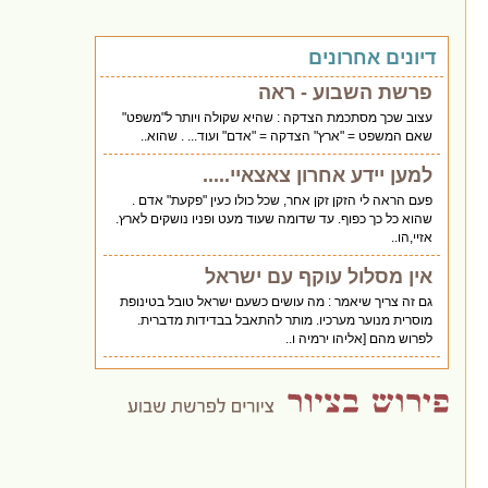
דיונים אחרונים
פרשת השבוע - ראה
עצוב שכך מסתכמת הצדקה : שהיא שקולה ויותר ל"משפט"
שאם המשפט = "ארץ" הצדקה = "אדם" ועוד... . שהוא..
למען יידע אחרון צאצאיי.....
פעם הראה לי הזקן זקן אחר, שכל כולו כעין "פקעת" אדם .
שהוא כל כך כפוף. עד שדומה שעוד מעט ופניו נושקים לארץ.
אזיי,הו..
אין מסלול עוקף עם ישראל
גם זה צריך שיאמר : מה עושים כשעם ישראל טובל בטינופת
מוסרית מנוער מערכיו. מותר להתאבל בבדידות מדברית.
לפרוש מהם [אליהו ירמיה ו..