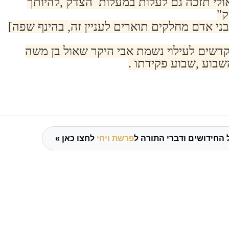
ולי תזכה גם לעלות במעלות הצדק ,להיותך
ק"
בני אדם מחלקים תוארים לעניין זה, בהינף שפה]
דשים לעילוי נשמת אבי היקר שאול בן משה
בוע ,שבוע פקידתו .
 החידושים ודברי התורה ל
פרשת ויחי
לחצו כאן »