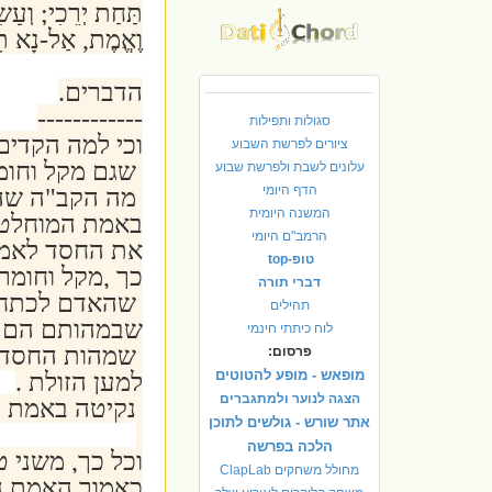
תַּחַת יְרֵכִי; וְעָש
וֶאֱמֶת, אַל-נָא תִקְ
הדברים.
------------
סגולות ותפילות
וכי למה הקדים
ציורים לפרשת השבוע
שגם מקל וחומ
עלונים לשבת ולפרשת שבוע
הדף היומי
מה הקב"ה שהוא
המשנה היומית
באמת המוחלטת
הרמב"ם היומי
את החסד לאמ
טופ-top
כך ,מקל וחומ
דברי תורה
שהאדם לכתחיל
תהילים
שבמהותם הם אי
לוח כיתתי חינמי
שמהות החסד :
פרסום:
מופאש - מופע להטוטים
למען הזולת .
הצגה לנוער ולמתגברים
נקיטה באמת הי
אתר שורש - גולשים לתוכן
הלכה בפרשה
וכל כך, משני ט
מחולל משחקים ClapLab
כאמור האמת הי