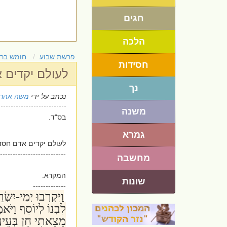
חגים
הלכה
פרשת שבוע
חומש בר
חסידות
לעולם יקדים 
נך
נכתב על ידי
משה אהרו
משנה
בס"ד.
גמרא
לעולם יקדים אדם חסד
--------------------------
מחשבה
המקרא.
שונות
-------------
וַיִּקְרְבוּ יְמֵי-יִשְ
לִבְנוֹ לְיוֹסֵף וַיֹ
מָצָאתִי חֵן בְּעֵינֶ