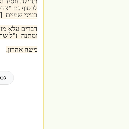
תחילה חסיד וא
לבסוף גם "צדי
בעיני שמיים [
דברים עלא מוק
ומתנה ז"ל שהש
משה אהרון.
לכל