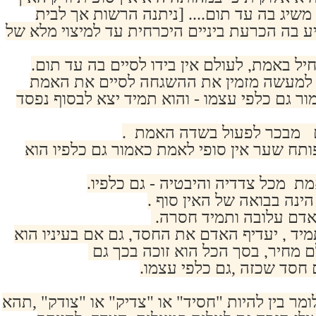
משיג בה עד תום.... [ניתנה הרשות אך לבית
בה הכרעת ביניים היכרחית עד למיצוי מלא של
ל באמת, לעולם אין בידו לסיים בה עד תום.
למעשה מזמין את ההשגחה לסיים את האמת
ר גם כלפי עצמו - והוא תמיד יצא לבסוף נפסד
 מבכר לפעול בשדה האמת .
ח שער אין סופי לאמת כאמור גם כלפיו הוא
מת מכל צדדיה והיבטיה - גם כלפיו.
נה בבואה של האין סוף .
אדם עלובה ותמיד חסרה.
מיד , יעדיף האדם את החסד, גם אם בעיניו הוא
 מחיר, בסך הכל הוא זוכה בכך גם
 חסד שכזה ,גם כלפי עצמו.
לומר בין להיות "חסיד" או "צדיק" או "צודק" ,תהא