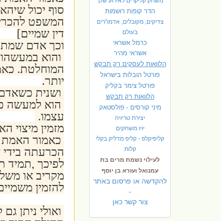
משחק קליקרים לאירוע שלך
סוף יכול שיהא 
הדר קופות רושמות
המשפט להכריע 
צדיקים, מקובלים, אדמו"רים
דין שמיים]
בעולם
כרמל אשראי
וכך אדם שמתחי
אשראי מהיר
והוא במעשהו 
הלוואות לעסקים רק תבקש
המוחלטת. כאמו
פורטל הובלות בישראל
יותר.
פ
ורטל צימר בקליק
ושנית כשאדם
הלוואות רק תבקש
הוא למעשה פות
מיני קורסים - פולסטאק
עצמו.
יצירת טריויה
מזמין מיצוי הא
יויו משחקים
כאמור האמת הי
קליפיקלפ - קליפ מדליק בקלי
קלות
הכרעתה בידי 
לעילוי נשמת מרים בת
לפיכך ,תמיד ת
עמנואל ועזרא בן יוסף
מקריב או משלם
להקדשה או פרסום באתר
להזמין משמיים
-
צור קשר כאן
ואולי ניתן גם 