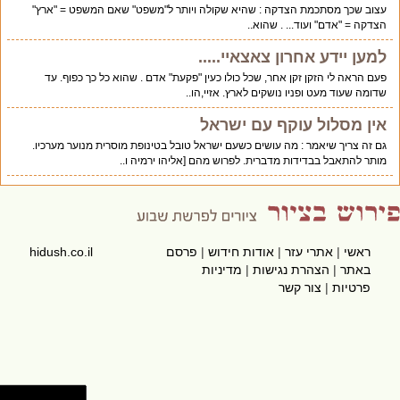
עצוב שכך מסתכמת הצדקה : שהיא שקולה ויותר ל"משפט" שאם המשפט = "ארץ"
הצדקה = "אדם" ועוד... . שהוא..
למען יידע אחרון צאצאיי.....
פעם הראה לי הזקן זקן אחר, שכל כולו כעין "פקעת" אדם . שהוא כל כך כפוף. עד
שדומה שעוד מעט ופניו נושקים לארץ. אזיי,הו..
אין מסלול עוקף עם ישראל
גם זה צריך שיאמר : מה עושים כשעם ישראל טובל בטינופת מוסרית מנוער מערכיו.
מותר להתאבל בבדידות מדברית. לפרוש מהם [אליהו ירמיה ו..
ראשי
|
אתרי עזר
|
אודות חידוש
|
פרסם
hidush.co.il
באתר
|
הצהרת נגישות
|
מדיניות
פרטיות
|
צור קשר