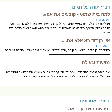
ברי תורה על חגים
מה בית שמאי - קובעים את א&#..
עולם אודך
לוקת בית הלל ובית שמאי: עומק המחלוקת בקביעת ראש השנה לאילן מאת: [הרב
ודה טאוב] תאריך: כ"ד בשבט תשפ"ה "באחד בשבט ראש השנה לאילן כדברי בית
מאי
ין בן דוד בא אלא אם....
שה אהרון
"ד. אין בן דוד בא אלא אם קודם ,ארץ ישראל - "גן עדנו" של העולם - הופכת לגן פורח. -
-----------------------------------------------------------
טיעות וגאולה
יב
ם היתה נטיעה בתוך ידך ויאמרו לך: הרי לך המשיח. בוא ונטע את הנטיעה ואח"כ צא
קבילו' (אבות דר"נ נוסח ב, לא) . מדוע אם יש לך נטיעה אז קודם תיטע
יונים אחרונים
פרשת השבוע - ראה