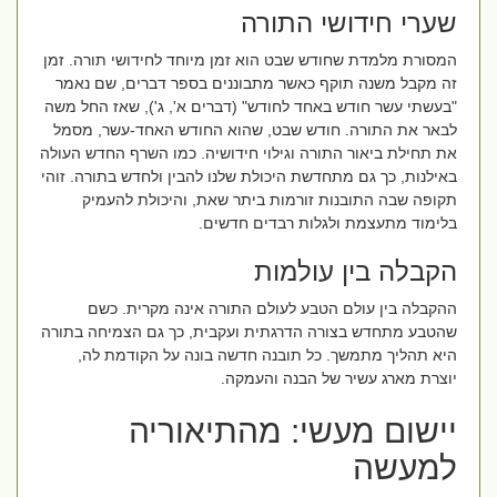
שערי חידושי התורה
המסורת מלמדת שחודש שבט הוא זמן מיוחד לחידושי תורה. זמן
זה מקבל משנה תוקף כאשר מתבוננים בספר דברים, שם נאמר
"בעשתי עשר חודש באחד לחודש" (דברים א', ג'), שאז החל משה
לבאר את התורה. חודש שבט, שהוא החודש האחד-עשר, מסמל
את תחילת ביאור התורה וגילוי חידושיה. כמו השרף החדש העולה
באילנות, כך גם מתחדשת היכולת שלנו להבין ולחדש בתורה. זוהי
תקופה שבה התובנות זורמות ביתר שאת, והיכולת להעמיק
בלימוד מתעצמת ולגלות רבדים חדשים.
הקבלה בין עולמות
ההקבלה בין עולם הטבע לעולם התורה אינה מקרית. כשם
שהטבע מתחדש בצורה הדרגתית ועקבית, כך גם הצמיחה בתורה
היא תהליך מתמשך. כל תובנה חדשה בונה על הקודמת לה,
יוצרת מארג עשיר של הבנה והעמקה.
יישום מעשי: מהתיאוריה
למעשה