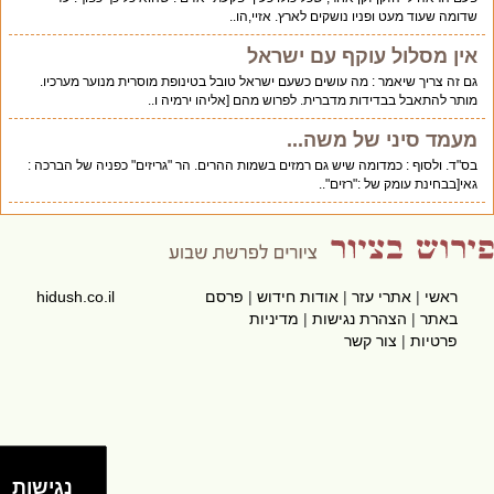
שדומה שעוד מעט ופניו נושקים לארץ. אזיי,הו..
אין מסלול עוקף עם ישראל
גם זה צריך שיאמר : מה עושים כשעם ישראל טובל בטינופת מוסרית מנוער מערכיו.
מותר להתאבל בבדידות מדברית. לפרוש מהם [אליהו ירמיה ו..
מעמד סיני של משה...
בס"ד. ולסוף : כמדומה שיש גם רמזים בשמות ההרים. הר "גריזים" כפניה של הברכה :
גאי[בבחינת עומק של :"רזים"..
ראשי
|
אתרי עזר
|
אודות חידוש
|
פרסם
hidush.co.il
באתר
|
הצהרת נגישות
|
מדיניות
פרטיות
|
צור קשר
נגישות