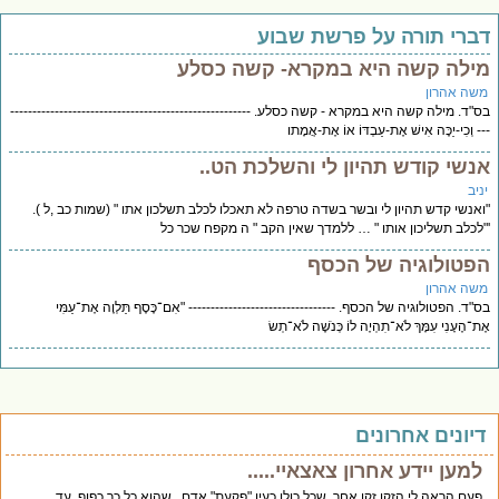
ברי תורה על פרשת שבוע
ילה קשה היא במקרא- קשה כסלע
שה אהרון
"ד. מילה קשה היא במקרא - קשה כסלע. ------------------------------------------------------
- וְכִי-יַכֶּה אִישׁ אֶת-עַבְדּוֹ אוֹ אֶת-אֲמָתו
נשי קודש תהיון לי והשלכת הט..
יב
אנשי קדש תהיון לי ובשר בשדה טרפה לא תאכלו לכלב תשלכון אתו " (שמות כב ,ל ).
לכלב תשליכון אותו " … ללמדך שאין הקב " ה מקפח שכר כל
פטולוגיה של הכסף
שה אהרון
"ד. הפטולוגיה של הכסף. --------------------------------- "אִם־כֶּסֶף תַּלְוֶה אֶת־עַמִּי
ת־הֶעָנִי עִמָּךְ לֹא־תִהְיֶה לוֹ כְּנֹשֶׁה לֹא־תְשׂ
יונים אחרונים
למען יידע אחרון צאצאיי.....
פעם הראה לי הזקן זקן אחר, שכל כולו כעין "פקעת" אדם . שהוא כל כך כפוף. עד