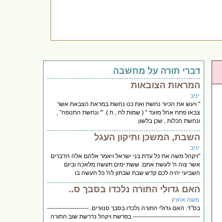
דברי תורה על מחשבה
המראות הצובאות
יניב
" ויעש את הכיור נחשת ואת כנו נחשת במראת הצבאת אשר
צבאו פתח אהל מועד " ( שמות לח , ח ). '" ונחשת התנופה” ,
ונחשת הכלות , שכן בלשון
השבת, המשכן ותיקון העגל
יניב
"ויקהל משה את כל עדת בני ישראל ויאמר אלהם אלה הדברים
אשר צוה ה' לעשת אתם. ששת ימים תעשה מלאכה וביום
השביעי יהיה לכם קדש שבת שבתון לה' כל העשה בו
האם גדולי התורה נלכדו בסבך ס..
משה אהרון
בס"ד. האם גדולי התורה נלכדו בסבך סנוורים. ---------------------
---------------------------------- בפרשת ויקהל נדרשת שוב התורה