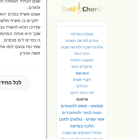
שגם לעתיד הגאולה ה
ולאדם..
ושגם משיח בטרם יהא
יתקיים בו משיח מלשון
שדרכו תהא להשיח עם כ
שכך היא אותה המהפכ
סגולות ותפילות
ה כמיים לים מכסים.
ציורים לפרשת השבוע
שמי נוח ונועם יכסו את 
עלונים לשבת ולפרשת שבוע
משה אהרון
הדף היומי
המשנה היומית
הרמב"ם היומי
טופ-top
דברי תורה
לכל החידו
תהילים
לוח כיתתי חינמי
פרסום:
מופאש - מופע להטוטים
הצגה לנוער ולמתגברים
אתר שורש - גולשים לתוכן
הלכה בפרשה
מחולל משחקים ClapLab