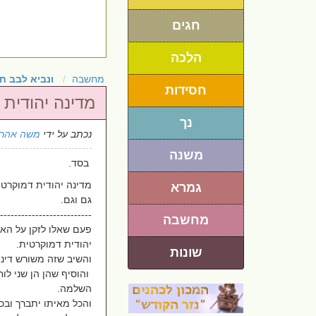
חגים
הלכה
מחשבה
ונביא לבב ח
חסידות
מדינה יהודית 
נך
נכתב על ידי
משה אהרו
משנה
בסד.
מדינה יהודית דמוקרטי
גמרא
גם וגם.
-------------------------‐.
מחשבה
פעם שאלו לזקן על ה
יהודית דמוקרטית.
שונות
והשיב שזה משורש דינה
והוסיף שהן הן שני לו
השלמה.
והכל מאיתו יתברך ובכוו