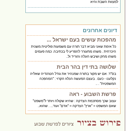
למצוות השבת והיא
דיונים אחרונים
מהפכות עושים בעם ישראל ...
כל אימת שאני מביא דבר תורה עם משמעות פוליטית משנית
היכרחית . משהו מתעורר להפריע לי בכתיבה. כמה פעמים
משהו מחק ושיבש העלה והוריד ול..
שלושה בתי דין בהר הבית
בס"ד. אם יש מקור בתורה שמנהיר את גודל הטרגדיה שאליה
נקלענו - כעם . בעצם המעשה הנלוז הקרוי : "המהפכה
המשפטית" . ..
פרשת השבוע - ראה
עצוב שכך מסתכמת הצדקה : שהיא שקולה ויותר ל"משפט"
שאם המשפט = "ארץ" הצדקה = "אדם" ועוד... . שהוא..