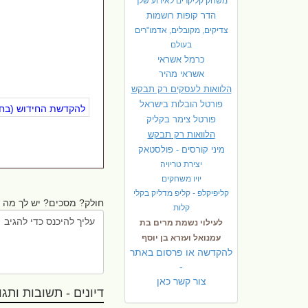
משחק קליקרים לאירוע שלך
הדר קופות רושמות
צדיקים, מקובלים, אדמו"רים
בעולם
כרמל אשראי
אשראי מהיר
הלוואות לעסקים רק תבקש
פורטל הובלות בישראל
להקדשת החידוש (בחינ
פ
ורטל צימר בקליק
הלוואות רק תבקש
מיני קורסים - פולסטאק
יצירת טריויה
יויו משחקים
קליפיקלפ - קליפ מדליק בקלי
חולק? מסכים? יש לך מה ל
קלות
לעילוי נשמת מרים בת
עמנואל ועזרא בן יוסף
להקדשה או פרסום באתר
-
צור קשר כאן
דיונים - תשובות ותגובו