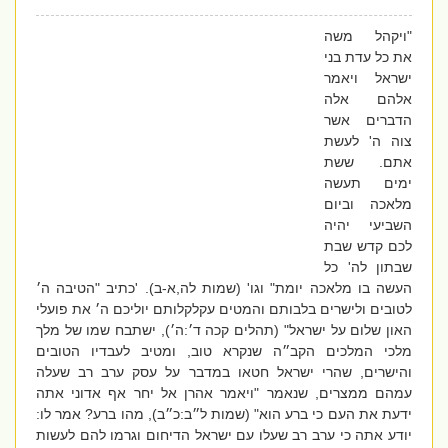
"ויקהל משה
את כל עדת בני
ישראל ויאמר
אלהם אלה
הדברים אשר
צוה ה' לעשת
אתם. ששת
ימים תעשה
מלאכה וביום
השביעי יהיה
לכם קדש שבת
שבתון לה' כל
העשה בו מלאכה יומת" וגו' (שמות לה,א-ב). 'כתיב "הטיבה ה׳
לטובים ולישרים בלבותם והמטים עקלקלותם יוליכם ה׳ את פועלי
האון שלום על ישראל" (תהלים קכה ד׳:ה׳), ישתבח שמו של מלך
מלכי המלכים הקב״ה שנקרא טוב, ומטיב לעבדיו הטובים
והישרים, שהרי ישראל חטאו במדבר על עסק ערב רב שעלה
עמהם ממצרים, שנאמר "ויאמר אהרן אל יחר אף אדוני אתה
ידעת את העם כי ברע הוא" (שמות ל״ב:כ״ב), מהו ברע? אמר לו:
יודע אתה כי ערב רב שעלו עם ישראל הדיחום וגרמו להם לעשות