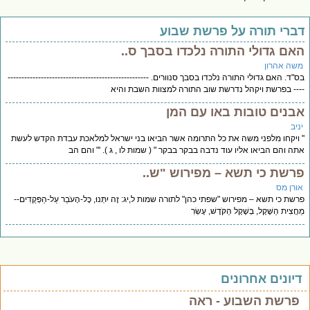
ברי תורה על פרשת שבוע
אם גדולי התורה נלכדו בסבך ס..
שה אהרון
"ד. האם גדולי התורה נלכדו בסבך סנוורים. ---------------------------------------------------
-- בפרשת ויקהל נדרשת שוב התורה למצוות השבת והיא
בנים טובות באו עם המן
יב
ויקחו מלפני משה את כל התרומה אשר הביאו בני ישראל למלאכת עבדת הקדש לעשת
ה והם הביאו אליו עוד נדבה בבקר בבקר " ( שמות לו , ג ). '" והם הב
רשת כי תשא – מפירוש "ש..
ורן מס
שת כי תשא – מפירוש "שפתי כהן" לתורה שמות ל,יג: זֶה יִתְּנוּ, כָּל-הָעֹבֵר עַל-הַפְּקֻדִים--
ֲצִית הַשֶּׁקֶל, בְּשֶׁקֶל הַקֹּדֶשׁ, עֶשְׂרִ
יונים אחרונים
פרשת השבוע - ראה