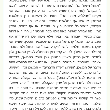
והמשכן, שנאמר כאן על השבת כדי שלא יעשו את המשכן בשבת:
'"ויקהל משה" וגו'. למה נאמרה פרשה זו? לפי שהוא אומר "ועשו
לי מקדש" (שמות כה) שומע אני בין בחול בין שבת. ומה אני
מקיים "מחלליה מות יומת", בשאר כל מלאכות חוץ ממלאכת
המשכן. או אינו אף במלאכת המשכן, ומה אני מקייים "ועשו לי
מקדש", בשאר כל הימים, חוץ מן השבת. או אף בשבת, והדין
נותן. ומה עבודה שאינה באה אלא מכח המכשירין, הרי היא דוחה
שבת. מכשירי עבודה שאין באה אלא מכחן אינו דין שידחו את
השבת. כגון שנטל קרנו של מזבח או שנפגמה הסכין, שומע אני
יתקנם בשבת. תלמוד לומר "ויקהל משה" וגו'. בחול ולא בשבת'
(מכילתא על הפס'). לכן יש קשר כאן כהתחלה לעניין המשכן, ולכן
למדים מכאן כחלק מעניין המשכן (וכן הובא בהמשך, בדרשה
שאחריו, שמלמד על השבת והמשכן); או כמו שפרש הראב"ע שזה
מדבר על המשכן: 'ופירוש "אלה הדברים" – המשכן וכליו לעשות,
על כן כתוב: "לעשות אותם". והנה הטעם, שהשם צוהו שתעשו
מה שאמר לכם' (ראב"ע בפס'). בפס' מדבר על הקהלה ומתחיל
בשבת ולכן למדו מכאן על עניין ההקהלה בשבת: '"ויקהל משה".
רבותינו בעלי אגדה אומרים: מתחלת התורה ועד סופה אין בה
פרשה שנאמר בראשה "ויקהל" אלא זאת בלבד. אמר הקב"ה:
עשה לך קהלות גדולות ודרוש לפניהם ברבים הלכות שבת, כדי
שילמדו ממך דורות הבאים להקהיל קהלות בכל שבת ושבת
ולכנוס בבתי מדרשות, ללמד ולהורות לישראל דברי תורה איסור