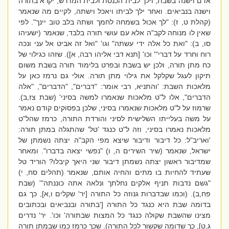
אדם וישנה בשבת, וילך לבית הכנסת ולבית המדרש, יקרא בתורה
וישנה בנביאים. ואחר ילך לביתו ויאכל וישתה, לקיים מה שנאמר
(קהלת ט, ז): "לך אכול בשמחה לחמך ושתה בלב טוב יינך". לפי
שאין לו מנוחה לקב"ה אלא עם עושי תורה בלבד, שנאמר (ישעיהו
סו, ב): "ואת כל אלה ידי עשתה" וגו' "ואל זה אביט אל עני ונכה
רוח וחרד על דברי"' וכו' [תנא דבי אליהו רבה, א]). שזהו כגילוי של
כח מתן תורה, ולכן יש בשבת ובפרט בלימוד תורה בשבת משום
תיקון לעגל שקלקל את גילוי מתן תורה. אולי גם נרמז כאן על
מלאכות השבת: 'והתניא, רבי אומר: "דברים", "הדברים", "אלה
הדברים", אלו ל"ט מלאכות שנאמרו למשה בסיני' (שבת צז,ב).
שרמוז על ל"ט מלאכות שנאמרו בסיני, שלכן בפסוקים קודם נאמר
על משה בעלייתו השלישית לסיני והורדת התורה, כרמז שהל"ט
מלאכות נאמרו בסיני, וזה ל"ט כנגד 'טל' שהתגלה במתן תורה:
'ואריב"ל: כל דיבור ודיבור שיצא מפי הקב"ה יצתה נשמתן של
ישראל, שנאמר (שיר השירים ה, ו) "נפשי יצאה בדברו". ומאחר
שמדיבור ראשון יצתה נשמתן דיבור שני היאך קיבלו? הוריד טל
שעתיד להחיות בו מתים והחיה אותם, שנאמר (תהלים סח, י)
"גשם נדבות תניף אלקים נחלתך ונלאה אתה כוננתה"' (שבת
פח,ב). (וכמו שבדברות גנוזה כל התורה [יר' שקלים ו,א], כך גם
בדומה שבת היא כנגד כל התורה ['בתורה ובנביאים ובכתובים
מצינו שהשבת שקולה כנגד כל המצות שבתורה' וכו'. יר' נדרים
ג,ט], כך שדומה שקשור לכל התורה). שכך כרמז כמו שבמתן תורה