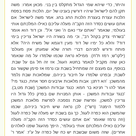
והיתר, כדי שיהא שמי הגדול מתקלס בין בני. מכאן אמרו: משה
תקן להם לישראל שיהיו דורשין בענינו של יום, הלכות פסח בפסח
הלכות עצרת בעצרת הלכות החג בחג. אמר משה לישראל: אם
אתם עושים כסדר הזה הקב"ה מעלה עליכם כאילו המלכתם אותי
בעולמי, שנאמר "ואתם עדי נאם ה' ואני א'ל". וכן דוד הוא אומר
"בשרתי צדק בקהל רב", וכי מה בשורה היו ישראל צריכין בימי
דוד? והלא כל ימיו של דוד מעין דוגמא של משיח היה? אלא
פותח ודורש לפניהם דברי תורה שלא שמעתן אזן מעולם'
(ילקו"ש; רמז ת"ח). ממילא נראה שכמו שלמדו על מה שנאמר
כאן שזה מקביל לנאמר בחטא העגל, אז זה חל גם על שבת.
בנוסף, גם מעצם זה שמתחיל בשבת ובו נרמז אז סימן שקשור גם
לשבת; ובפרט שלמדו על חיבור ביניהם, שמלאכות שבת נלמד
מהמשכן: 'הא דתנן: אבות מלאכות ארבעים חסר אחת, כנגד מי?
אמר להו ר' חנינא בר חמא: כנגד עבודות המשכן' (שבת מט,ב).
'כנגד עבודות המשכן - אותן המנויות שם בפרק כלל גדול היו
צריכין למשכן, ופרשת שבת נסמכה לפרשת מלאכת המשכן
ללמוד הימנה' (רש"י). לכן נראה שיש חיבור ביניהם, שכמו
שהמשכן הוא כפרה לעגל, כך גם בשבת יש מעלה של כפרה לעגל
(וזה נרמז שאומר
'אם אתם עושים כסדר הזה הקב"ה מעלה
עליכם כאילו המלכתם אותי בעולמי', היפך מהעגל שפנו לאלהים
אחרים). שזה משום שבשבת יש כח של כפרה על ע"ז: 'אמר ר'