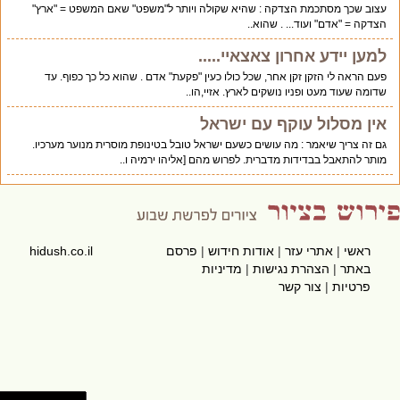
עצוב שכך מסתכמת הצדקה : שהיא שקולה ויותר ל"משפט" שאם המשפט = "ארץ"
הצדקה = "אדם" ועוד... . שהוא..
למען יידע אחרון צאצאיי.....
פעם הראה לי הזקן זקן אחר, שכל כולו כעין "פקעת" אדם . שהוא כל כך כפוף. עד
שדומה שעוד מעט ופניו נושקים לארץ. אזיי,הו..
אין מסלול עוקף עם ישראל
גם זה צריך שיאמר : מה עושים כשעם ישראל טובל בטינופת מוסרית מנוער מערכיו.
מותר להתאבל בבדידות מדברית. לפרוש מהם [אליהו ירמיה ו..
ראשי
|
אתרי עזר
|
אודות חידוש
|
פרסם
hidush.co.il
באתר
|
הצהרת נגישות
|
מדיניות
פרטיות
|
צור קשר