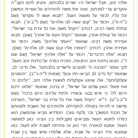
אלהי זהב, אבל ישראל היו ישרים בלבותם, והטיב להם הקב״ה
והקדים צרי למכתם, וצוה את משה להזהירם על עשיית המשכן
וכל כליו, לכפר על מעשה העגל, "תבוא ועשו לי מקדש" (שם
כ״ה:ח׳), ויכפר על "קום עשה לנו אלהים" (שם ל״ב:א׳). תבוא
קהלת משה רבינו, דכתיב "ויקהל משה את כל עדת בני ישראל",
ויכפר על קהלת אהרן, שנאמר "ויקהל העם על אהרן" (שם). תבוא
אמירת משה רבינו, שנאמר "ויאמר אליהם" משה, ויכפר על
אמירת אהרן, דכתיב "ויאמרו אליו קום עשה לנו אלהים" (שם).
תבוא "אלה הדברים", ויכפר על "אלה אלהיך ישראל" (שם שם
ד׳). תבוא נתינת זהב התנופה, ותהיה כפרה על נתינת זהב העגל.
לכך נאמר "הטיבה ה׳ לטובים ולישרים בלבותם", אלו נדיבי לב,
שנאמר "כל נדיב לב הביאו חח ונזם" (שמות ל״ה:כ״ב). "והמטים
עקלקלותם", אלו שהטו עקלקלות לעשות אלהי זהב, "יוליכם ה׳
את פועלי האון שלום על ישראל", זו ברכה, שנאמר "מלאו ידכם
היום לה׳ כי איש בבנו ובאחיו ולתת עליכם היום ברכה" (שם
ל״ב:כ״ט). ד״א: "ויקהל משה את כל עדת בני ישראל", הוצרכה
פרשה זו להיות בקהלה להקהילם ולהזהירם על השבת ולצוותם
על הכנת המשכן' וכו' (לקח טוב). המדרש מביא שהמשכן הוא
כפרה לחטא העגל ומביאים מקבילות בין הציווי כאן למעשה
העגל; אמנם לכאורה הרי כאן זה פתיחה לשבת ולא לעגל, כמו
שמובא מיד הציווי על שבת; אלא שלמדו שיש קשר בין שבת