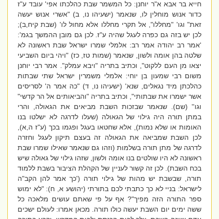
חייא בר אבא א"ר יוחנן: כל המשמר שבת כהלכתו אפי' עובד ע"ז
כדור אנוש מוחלין לו, שנאמר (ישעיהו נו, ב) "אשרי אנוש יעשה
זאת" וגו' "מחללו", אל תקרי מחללו אלא מחול לו' (שבת קיח,ב);
לכן יש בזה גם כפרה לעגל שהיה ע"ז. לכן גם מובן ההמשך בגמ':
'אמר רב יהודה אמר רב: אלמלי שמרו ישראל שבת ראשונה לא
שלטה בהן אומה ולשון, שנאמר (שמות טז, כז) "ויהי ביום השביעי
יצאו מן העם ללקוט", וכתיב בתריה "ויבא עמלק". אמר רבי יוחנן
משום רבי שמעון בן יוחי: אלמלי משמרין ישראל שתי שבתות
כהלכתן מיד נגאלים, שנא' (ישעיהו נו, ד) "כה אמר ה' לסריסים
אשר ישמרו את שבתותי", וכתיב בתריה "והביאותים אל הר קדשי"
וגו'' (שם). שנאמר שבזכות השבת מביאים את הגאולה, והרי
במתן תורה היה גילוי של הגאולה (שעלו לדרגה לא ישלטו בנו
האומות או שלא נמות), אלא שחטאו בעגל ופגמו בכך (ע"ז ה,א),
לכן השבת שמביאה את הגאולה זה בעצם תיקון לעגל וחזרה
לדרגה של מתן תורה בשלמות (וזהו גם שנאמר שאילו שמרו שבת
ראשונה לא היו שולטים בנו אומה ולשון, שזהו גילוי של גאולה שיש
בכח השבת). לכן זה קשור לעניין של הקהלת הציבור בשבת ללמוד
תורה, שבשבת יש מהות של גילוי תורה ('כך אמר להן הקב"ה
לישראל: בניי לא כך כתבתי לכם בתורתי (יהושע א, ח): "לא ימוש
ספר התורה הזה מפיך"? אף על פי שאתם עושים מלאכה כל
ששה ימים יום השבת יעשה כולו תורה. מכאן אמרו: לעולם ישכים