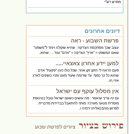
מפרש רש"י
דיונים אחרונים
פרשת השבוע - ראה
עצוב שכך מסתכמת הצדקה : שהיא שקולה ויותר ל"משפט"
שאם המשפט = "ארץ" הצדקה = "אדם" ועוד... . שהוא..
למען יידע אחרון צאצאיי.....
פעם הראה לי הזקן זקן אחר, שכל כולו כעין "פקעת" אדם .
שהוא כל כך כפוף. עד שדומה שעוד מעט ופניו נושקים לארץ.
אזיי,הו..
אין מסלול עוקף עם ישראל
גם זה צריך שיאמר : מה עושים כשעם ישראל טובל בטינופת
מוסרית מנוער מערכיו. מותר להתאבל בבדידות מדברית.
לפרוש מהם [אליהו ירמיה ו..