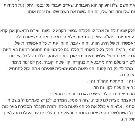
ת השם שלו והעיקר הוא העבודה, שאדם יעבוד על עצמו, יתקן את המידות
ת שלו והדיבור שלו, זה מה עושה את השם שלו, זה יבנה אותו.
לק שמות לחיות אמר לו הקב"ה עכשיו תקרא לי בשם. ואדם הראשון אכן קרא
ע אותיות – יהו"ה, שאינן סתמיות אלא הן כוללות את המציאות כולה.
פשרויות של היה, הווה, יהיה - עבר, הווה, עתיד. כל האפשרויות של
מן, הנצח, הכל, כלול באותיות הללו. גם כל מציאות החומר רמוזה באותיות
כיב את הפיזי? שלשה מימדים: אורך רוחב ועומק. כללות של כל הצורות
צור בעולם הזה מתבטאות בנקודה, קו, שטח וקוביה, אין לנו עוד מימד
 מתחיל? נקודה קטנה. המציאות המינימאלית שאיתה אתה יכול להתחיל
א נקודה.
ה י'. התחלת ההוי"ה זה י'.
א הופכת לקו, זה הו'.
ה היא הופכת לה' שיש לה גם רוחב חוץ מהאורך.
עצמה נוצרת לנו קוביה, שזה העומק, המרחב. לכן יש פעמיים ה' בשם ה'.
סתמי, אלא הוא כולל את כל המציאות כולה. תורת הקבלה מסבירה באריכות
 כל השתלשלות המציאות הרוחנית והעולמות העליונים עד העולם הזה (עיין
ק א').