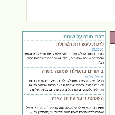
דברי תורה על שונות
לזכות לעשירות ולגדולה
DL2000
בס'ד 1( כותב ה'פלא יועץ': "הנזהר שלא לבזות ספרי קודש ושומר
על כבודם – יזכה שבני ביתו, ידידיו ושאר הבריות יכבדוהו כבוד
רב!".
ביאורים בתפילת שמונה עשרה
אריאלל אליעזר
תפילת שמונה עשרה מתחלקת לברכות שענינם שבח, ברכות
שענינם בקשה, ברכות שענינם הודאה.ברכות שענינם בקשה
מתחלקות לשנים- בקשות על צרכים פרטיים, בקשות על צרכ
השפעת ריבוי פירות הארץ
יניב
ואמר רבי אבא אין לך קץ מגולה מזה שנאמר "ואתם הרי ישראל
ענפכם תתנו ופריכם תשאו לעמי ישראל" וגו' (סנהדרין צח,א).