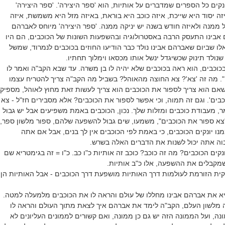
נקים כל הספרים שמדברים על אותיות, הוא 'ספר היצירה'. 'ספר היצירה'
זה יסוד היא שייכת, איזה כוכב היא בוראת, באיזה מזל היא משמשת, איזה
ממנה ולאיזה חודש בשנה יש יניקה ממנה. 'ספר היצירה' מיוחס לאברהם
 אבינו התעסק הרבה באסטרולוגיה ובהשפעות השונות של הכוכבים, הם היו
ו שביום שאברהם אבינו נולד כבר הודיעו החוזים בכוכבים לנמרוד, שמשל
נולד תינוק שכשיגדל ינשל אותו מכסאו וימלוך תחתיו.
כוכבים, הוא ראה בכוכבים שלא יהיה לו בן משרה. עד שבא הקב"ה ואמר לו
. מה זה 'צא'? צא החוצה מהאוהל? בשביל מה הקב"ה צריך להטריח עצמו
 שאם הוא צריך לספור את הכוכבים הוא צריך לעשות זאת מחוץ לאוהל, מספיק
כבים'. וגם זה תמוה, וכי אפשר לספור את הכוכבים? אלא מסבירים חז"ל - צא
ר, מעבודת כוכבים ומזלות שלך. נכון, הכוכבים באמת משפיעים אבל יש גבול
צא ספור את הכוכבים", משמעו, שים גבול להשפעה שלהם, ספור מלשון ספר,
נו יונקים הכוכבים, כי באמת לפי הכוכבים אין לך בנים, אבל אם אתה
וה אתה יכול לשנות את הדברים האלה בשרש.
קים הכוכבים? מה זה כוכב? כוכב זה אותיות כ"ו כב. כ"ו = זה בגימטריא שם
 שמקבלים את ההשפעה, אלו כ"ב אותיות.
ית הזורמת לעולמות דרך האותיות מושפעת דרך הכוכבים - אבל האותיות הן
יא את אברהם אבינו מחללו של עולם והראה לו את הכוכבים מלמעלה למטה.
ה מלשון העלם, הקב"ה לימד את אברהם איך לצאת מתוך העולם והראה לו
נה, ועל הממונה הזה יש גם כן ממונה, ואם קשורים לממונים העליונים לא