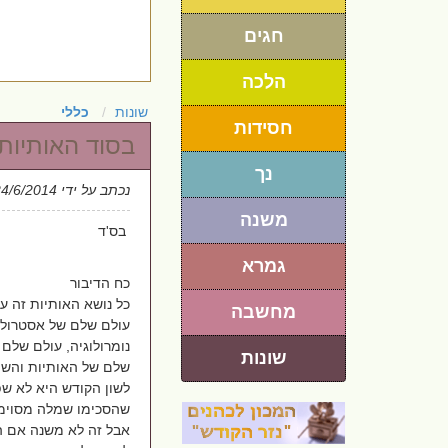
חגים
הלכה
שונות
כללי
חסידות
בסוד האותיות ,
נך
נכתב על ידי
24/6/2014
משנה
בס'ד
גמרא
כח הדיבור
כל נושא האותיות זה ע
מחשבה
עולם שלם של אסטרולו
נומרולוגיה, עולם שלם 
שונות
שלם של האותיות והשפ
לשון הקודש היא לא שפ
שהסכימו שמלה מסוימת
אבל זה לא משנה אם 