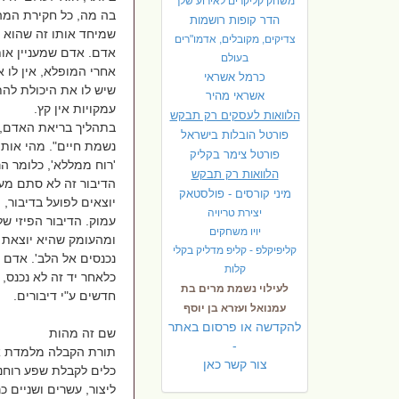
משחק קליקרים לאירוע שלך
בה מה, כל חקירת המה
הדר קופות רושמות
שמיחד אותו זה שהוא 
צדיקים, מקובלים, אדמו"רים
אדם. אדם שמעניין אות
בעולם
אחרי המופלא, אין לו 
כרמל אשראי
שיש לו את היכולת להת
אשראי מהיר
עמקויות אין קץ.
הלוואות לעסקים רק תבקש
בתהליך בריאת האדם, כ
פורטל הובלות בישראל
נשמת חיים". מהי אותה
פ
ורטל צימר בקליק
'רוח ממללא', כלומר ה
הלוואות רק תבקש
הדיבור זה לא סתם מע
מיני קורסים - פולסטאק
יוצאים לפועל בדיבור, 
יצירת טריויה
עמוק. הדיבור הפיזי של
יויו משחקים
ומהעומק שהיא יוצאת ל
קליפיקלפ - קליפ מדליק בקלי
נכנסים אל הלב'. אדם
קלות
כלאחר יד זה לא נכנס, 
לעילוי נשמת מרים בת
חדשים ע"י דיבורים.
עמנואל ועזרא בן יוסף
להקדשה או פרסום באתר
שם זה מהות
-
תורת הקבלה מלמדת אות
צור קשר כאן
כלים לקבלת שפע רוחני,
ליצור, עשרים ושניים כ