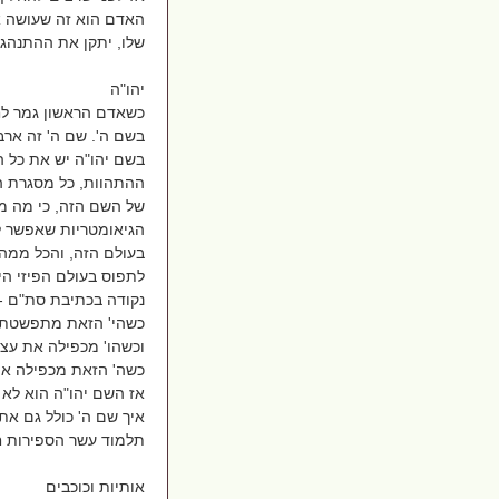
האדם הוא זה שעושה א
שלו, יתקן את ההתנהגו
יהו"ה
כשאדם הראשון גמר לח
בשם ה'. שם ה' זה ארב
בשם יהו"ה יש את כל הא
ההתהוות, כל מסגרת הז
של השם הזה, כי מה מר
הגיאומטריות שאפשר לי
בעולם הזה, והכל ממה
לתפוס בעולם הפיזי הי
נקודה בכתיבת סת"ם - ז
כשהי' הזאת מתפשטת הי
וכשהו' מכפילה את עצמ
כשה' הזאת מכפילה את 
אז השם יהו"ה הוא לא 
איך שם ה' כולל גם את
תלמוד עשר הספירות חל
אותיות וכוכבים