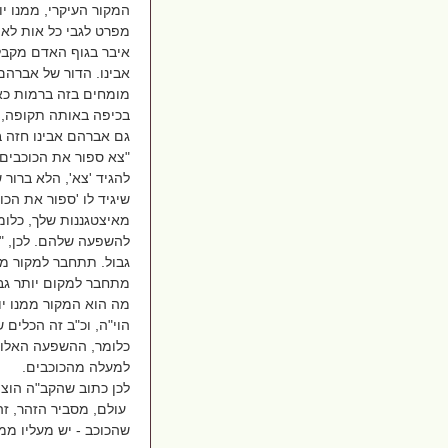
המקור העיקרי, ממנו יו
מפרט לגבי כל אות לאי
איבר בגוף האדם מקבל 
אבינו. הדור של אברהם
מומחים בזה ברמות כאל
בכיפה באותה תקופה, ש
גם אברהם אבינו חזה ב
"צא ספור את הכוכבים"
להגיד 'צא', הלא ברור
שיגיד לו 'ספור את הכו
מאיצטגננות שלך, כלומ
להשפעה שלהם. לכן, "
גבול. תתחבר למקור ממ
מתחבר למקום יותר גב
מה הוא המקור ממנו יונ
הוי"ה, וכ"ב זה הכלים
כלומר, ההשפעה האלוק
למעלה מהכוכבים.
לכן כתוב שהקב"ה הוצ
עולם, מסביר הזהר, ז
שהכוכב - יש מעליו ממו