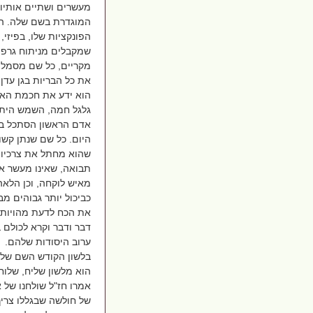
מעשרים ושתיים אותיות 
המוגדרת בשם שלה. הק
הפונקציות שלו, בפיזי
שמקבלים מניתוח גרפול
מקריים, כל שם מסמל 
את כל הבריות בגן עדן 
הוא ידע את חכמת האו
גלגל חמה, השמש היתה 
אדם הראשון הסתכל בכל
היום. כל שם שנתן קשור
שהוא מחתל את צרכיו ו
תבואה, שאינו מעשר או
מאיש לוקחה, וכן הלא
כביכול יותר גבוהים מ
את הכח לדעת מהויות ע
דבר ודבר וקרא לכולם 
ערוב היסודות שלהם.
בלשון הקודש השם של כ
הוא מלשון שליח, שלוח
אמרו חז"ל שולחנו של 
של חולשה שבגללו צריך