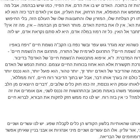
ות זה בתוכה. האדם יש בו את הדם, את הפיזי, כמו שיש בבהמה, אבל מה
מחפש את המופלא, את הרחוק, את העליון, אם אין לאדם דבר כזה הוא לא
ו רק הצלחת שלו, המזרון שלו והתענוגות שלו של העולם הזה, בלי החיפוש
את הא', אין לו את בחינת האדם. מותר האדם מן הבהמה – אין, מה זה אין?
חבר אל האין. כל זה רמוז במלה אדם, היא לא סתם נקראת אדם, יש לזה
שהוא יצא מגדר גוש עפר ובשר נפח בו הקב"ה נשמת חיים "ויפח באפיו
 'נשמת חיים'? התרגום לארמית של התורה, מתרגם את ה'נשמת חיים' -
רוח המדברת. ז"א, איפוא מתבטאת ה'נשמת חיים' של האדם? בדיבור.
רכת תקשורת אלא הוא אחוז בכוחות החיים עצמם. כוחות הנפש של האדם
וכמה שהדיבור של האדם יותר זך, יותר טהור, הוא פועל יותר, הוא נכנס יותר
 כולם זה בערך אותו דבר, אבל יש בתוך הדיבור רוח חיים, 'רוח ממללא',
אותו עומק היא נכנסת, זה כמו חוק כלים שלובים, 'דברים היוצאים מן הלב
 שאומר משהו באמת מכאב ובהתרגשות זה נכנס לשני, אם אומרים את זה
למה? כי אין בזה רוח. יש לנו כח ממש חזק לחקות את הבורא, לברוא חיים
נו שהאותיות בלשון הקודש הן כלים לקבלת שפע. יש לנו עשרים ושניים
 אור עליון. אלו הם עשרים ושניים מיני אנרגיות או אבני בניין שאיתן אפשר
רומוזומים של הבריאה.