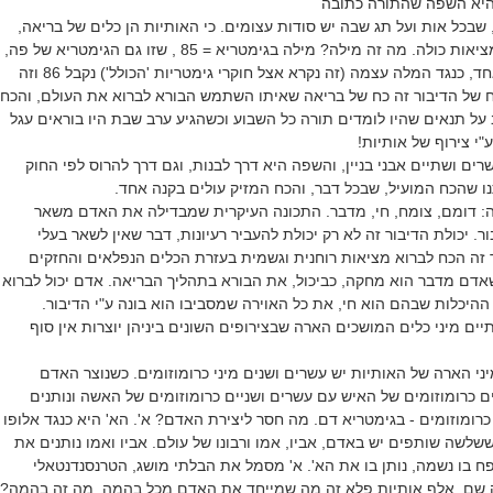
שהיא השפה שהתורה כתובה
שבכל אות ועל תג שבה יש סודות עצומים. כי האותיות הן כלים של בריאה,
הן אבני בניין של כל המציאות כולה. מה זה מילה? מילה בגימטריא = 85 , שזו גם הגימטריא של פה,
אם נוסיף ל - 85 עוד אחד, כנגד המלה עצמה (זה נקרא אצל חוקרי גימטריות 'הכולל') נקבל 86 וזה
ח של הדיבור זה כח של בריאה שאיתו השתמש הבורא לברוא את העולם, והכח
ב על תנאים שהיו לומדים תורה כל השבוע וכשהגיע ערב שבת היו בוראים עגל
"י צירוף של אותיות!
ים ושתיים אבני בניין, והשפה היא דרך לבנות, וגם דרך להרוס לפי החוק
 שהכח המועיל, שבכל דבר, והכח המזיק עולים בקנה אחד.
ה: דומם, צומח, חי, מדבר. התכונה העיקרית שמבדילה את האדם משאר
ור. יכולת הדיבור זה לא רק יכולת להעביר רעיונות, דבר שאין לשאר בעלי
 זה הכח לברוא מציאות רוחנית וגשמית בעזרת הכלים הנפלאים והחזקים
אדם מדבר הוא מחקה, כביכול, את הבורא בתהליך הבריאה. אדם יכול לברוא
היכלות שבהם הוא חי, את כל האוירה שמסביבו הוא בונה ע"י הדיבור.
ים מיני כלים המושכים הארה שבצירופים השונים ביניהן יוצרות אין סוף
יני הארה של האותיות יש עשרים ושנים מיני כרומוזומים. כשנוצר האדם
 כרומוזומים של האיש עם עשרים ושניים כרומוזומים של האשה ונותנים
רומוזומים - בגימטריא דם. מה חסר ליצירת האדם? א'. הא' היא כנגד אלופו
שלשה שותפים יש באדם, אביו, אמו ורבונו של עולם. אביו ואמו נותנים את
פח בו נשמה, נותן בו את הא'. א' מסמל את הבלתי מושג, הטרנסנדנטאלי
יה שם. אלף אותיות פלא זה מה שמייחד את האדם מכל בהמה. מה זה בהמה?