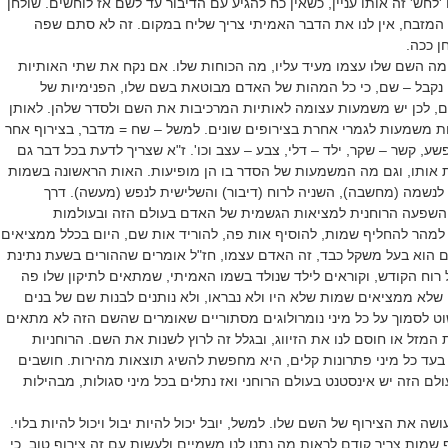
'לחש' זה אותו עניין, כשאין כח להגיע עם הדיבור עד לשם אז לוחשים. שולחן
המזבח, אין לנו את הדבר האמיתי צריך שליח במקום. זה לא סתם שפה
ן ככה.
ה השם שלו עצמו מעיד עליו, מה הכוחות שלו. אם נקח את שתי האותיות
נקבל – שם, כי כל המהות של האדם מבוטאת בשם שלו, הפנימיות של
 לכן יש משמעות עצומה לאותיות המרכיבות את השם ולסדר שלהן. לאותן
ות משמעות לגמרי אחרת בצירופים שונים. למשל – שח = מדבר, בצירוף אחר
ע, קשר – שקר, ילד – דלי, צבע – עצב וכו'. ז"א שצריך לדעת בכל דבר גם
 אותו, וגם מה המשמעות של הסדר בו הן מופיעות. האות הראשונה בשמות
לנשמה (מחשבה), השניה לרוח (דיבור) והשלישית לנפש (מעשה). דרך
שפעה הרוחנית למציאות הגשמית של האדם בעולם הזה ובעולמות
י למהר להחליף שמות, להוסיף אות פה, להוריד אות שם, היום בכלל ממציאים
 הוא בעל משקל כבד, זה האדם עצמו, חז"ל אומרים שההורים בשעת נתינת
רוח הקודש, וקוראים לילד שנולד בשמו האמיתי, שמתאים לתיקון שלו פה
 שלא ממציאים שמות שלא היו ולא נבראו, ולא נותנים לבנות שם של בנים
שוט לסמוך על כל מיני נומרולוגים מסתוריים שאומרים שהשם הזה לא מתאים
ת המזל או חוסם לנו את הזיווג, ובגלל זה לרוץ לשנות את השם. הרוחניות
 בעד כל מיני פתרונות קלים, היא מחפשת להשיג תוצאות מהירות. חושבים
לם הזה יש אינסטנט בעולם הרוחני ואז נתלים בכל מיני סגולות, מבהילות
ה את הצירוף של השם שלו. למשל, יובל יכול להיות יבול ויכול להיות בלוי.
 שמות צריך קודם לראות מה נתנו לנו משמיים ולעשות עם זה צירוף טוב, כי