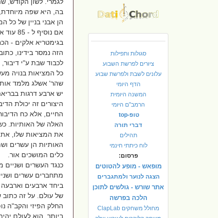
לגמרי. לשון הקודש, 
בה, היא שפה מיוחדת, 
בגימטריא אלקים - הכ
הזה נמסר בידינו, כתו
סגולות ותפילות
לכבוד שבת ע"י דיבור, ע
ציורים לפרשת השבוע
כל המציאות בנויה מעשר
עלונים לשבת ולפרשת שבוע
שהר' אשלג מלמד אותנו
הדף היומי
יש ארבע דרגות בבריא
המשנה היומית
היצורים זה יכולת הדיב
הרמב"ם היומי
החיים, אלא כח הדיבור
טופ-top
האלה של האותיות. כש
דברי תורה
את המציאות שלו, את ה
תהילים
האותיות הן עשרים ושתי
לוח כיתתי חינמי
כלים המושכים אור.
פרסום:
כנגד העשרים ושניים מ
מופאש - מופע להטוטים
מתחברים עשרים ושניים
הצגה לנוער ולמתגברים
ביחד ארבעים וארבעה כ
אתר שורש - גולשים לתוכן
של עולם. על זה כתוב ש
הלכה בפרשה
החלק הפיזי והקב"ה נו
מחולל משחקים ClapLab
ביותר, הוא לעולם יה