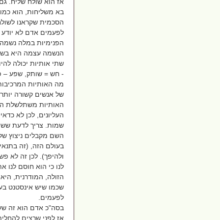
אז הוא שולח שליח. גם 
בא משליחות, הוא כמו 
הסכמית שקראנו לשולח
לפעמים אדם לא יודע מ
הפנימיות במלה נשמה 
הנשמה עצמה היא בשם,
שתי אותיות יכולה להי
- חש = שותק, שפע – פש
מה האותיות המרכיבות
של אנשים קשורה יותר 
האותיות משתלשלת הה
העליונים, לכן לא כדא
שמות. צריך לדעת ששם
השם מקבלים ניצוץ של 
בעולם הזה, (זה בתנאי
ולהיפך). לכן זה לא פ
לנו כי הוא חוסם לנו א
הזולה, המודרנית, היא
שכמו שיש אינסטנט בעו
לפעמים.
בסה"כ אדם הוא זה שעוש
אז לפני שרצים להחליף