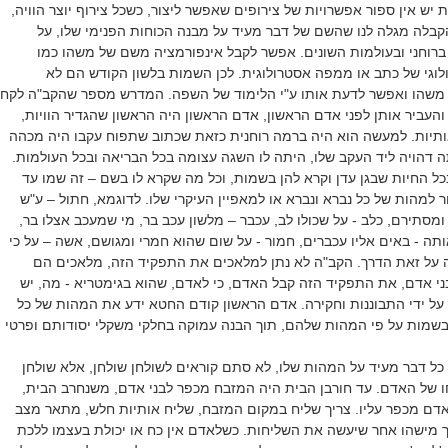
יש אין ספור אפשרויות של צירופים שאפשר ליצור, כשכל צירוף יוצר הוויה,
בלה מגלה לנו שהשם של דבר מעיד על מבנה הכוחות הפנימי שלו, על
, ברוחני ובעולמות השונים. אפשר לקבל אינפורמציה משם של משהו כמו
וגי של כתב או ממפה אסטרולוגית. לכן השמות בלשון הקודש הם לא
משהו ואפשר לדעת אותו ע"י הלימוד של השפה. המדרש מספר שהקב"ה לקח
והעביר אותן לפני אדם הראשון, אדם הראשון היה הראשון שהגדיר הוויות,
תיות. למעשה הוא היה ברמה רוחנית כזאת שכתוב שתפוח עקבו היה מכהה
דהויה ליד העקב שלו, היתה לו השגה עצומה בכל הבריאה ובכל העולמות.
 החיות שבגן עדן וקרא להן בשמות, וכל מה שקרא לו בשם – זה שמו עד
 למהות של כל נברא ונברא או למאפיין העיקרי שלו. לדוגמא, חתול – ע"ש
מסתירם, כלב - על שכולו לב, עכבר – מלשון עכב בר, מי שמעכב אצלו בר,
תה - באים אליו עכברים, חמור - על שום שהוא חמרי ומגושם, אשה – על כי
ה על זאת הדרך. הקב"ה לא נתן למלאכים את התפקיד הזה, מלאכים הם
בני אדם, את התפקיד הזה קבל האדם, כי לאדם, שהוא בגימטריא - מה, יש
ל ידי התבוננות וחקירה. אדם הראשון קודם החטא ידע את המהות של כל
בשמות על פי המהות שלהם, תוך הבנה עמוקה בחלקי משקלי יסודותם ופרטי
ל דבר מעיד על המהות שלו, לא סתם קוראים לשולחן שולחן, אלא שולחן
ו של האדם. עד חורבן הבית היה המזבח מכפר לבני אדם, משנחרב הבית,
אדם מכפר עליו. צריך שליח במקום המזבח, שליח אותיות חלש, מתאר מצב
 מישהו אחר שיעשה את השליחות. כשלאדם אין כח או יכולת בעצמו ללכת