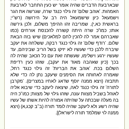
שבארבעת הדברים שהיה אומר יש כעין התחבר לארבעת
האמהות
. '
אוהב שלום
'
זה גילוי כנגד שרה
,
שגרשה את הגר
וישמעאל כיון שישמעאל היה רב על הירושה
(
רש
"
י
;
בראשית כא
,
י
),
שמריבה זהו ההיפך משלום
,
ולכן גירשה
אותו
;
כמו”כ שרה היתה קשורה להכנסת אורחים
(
כמו
שאברהם אמר לה להכין לחם למלאכים
)
שיש בזה הבאת
שלום
. '
רודף שלום
'
זה גילוי כנגד רבקה
,
ששלחה את יעקב
שיברח ללבן כדי שעשיו לא יזיקו בשל הריב שביניהם
,
עד
שעשיו ירגע וישלימו
,
שעשתה זאת עם כל הכאב שהיה לה
בכך
(
כיון שאהבה מאוד את יעקב
),
שזהו כעין רדיפת
השלום בכח
. '
אוהב את הבריות
'
זה גילוי כנגד רחל
,
שאמרה לאחותה את הסימנים שיעקב נתן לה כדי שלא
תתבזה
(
ויצא ממנה יוסף שדאג לאחיו במצרים
). '
מקרבן
לתורה
'
זה גילוי כנגד לאה
,
שיצאה ליעקב כדי שיבוא אליה
לאוהל בשביל מצוות עונה
,
שזהו גילוי של מצוות
;
כמו
"
כ היה
בה מעלה שבכתה על שהיתה אמורה להיות אשתו של עשיו
שהיה רשע ולא ליעקב שהיה לומד תורה
(
ב
"
ב קכג
,
א
) (
ויצא
ממנה לוי שמלמד תורה לישראל
)].