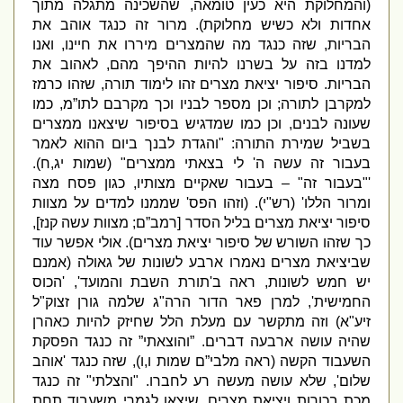
(
והמחלוקת היא כעין טומאה
,
שהשכינה מתגלה מתוך
אחדות ולא כשיש מחלוקת
).
מרור זה כנגד אוהב את
הבריות
,
שזה כנגד מה שהמצרים מיררו את חיינו
,
ואנו
למדנו בזה על בשרנו להיות ההיפך מהם
,
לאהוב את
הבריות
.
סיפור יציאת מצרים זהו לימוד תורה
,
שזהו כרמז
למקרבן לתורה
;
וכן מספר לבניו וכך מקרבם לתו”מ
,
כמו
שעונה לבנים
,
וכן כמו שמדגיש בסיפור שיצאנו ממצרים
בשביל שמירת התורה
: "
והגדת לבנך ביום ההוא לאמר
בעבור זה עשה ה
'
לי בצאתי ממצרים
" (
שמות יג
,
ח
).
'
"
בעבור זה
" –
בעבור שאקיים מצותיו
,
כגון פסח מצה
ומרור הללו
' (
רש
"
י
). (
וזהו הפס
'
שממנו למדים על מצוות
סיפור יציאת מצרים בליל הסדר
[
רמב”ם
;
מצוות עשה קנז
],
כך שזהו השורש של סיפור יציאת מצרים
).
אולי אפשר עוד
שביציאת מצרים נאמרו ארבע לשונות של גאולה
(
אמנם
יש חמש לשונות
,
ראה ב
'
תורת השבת והמועד
', '
הכוס
החמישית
',
למרן פאר הדור הרה
"
ג שלמה גורן זצוק
"
ל
זיע
"
א
)
וזה מתקשר עם מעלת הלל שחיזק להיות כאהרן
שהיה עושה ארבעה דברים
. ”
והוצאתי” זה כנגד הפסקת
השעבוד הקשה
(
ראה מלבי”ם שמות ו
,
ו
),
שזה כנגד
'
אוהב
שלום
',
שלא עושה מעשה רע לחברו
. "
והצלתי
"
זה כנגד
מכת בכורות ויציאת מצרים
,
שיצאו לגמרי משעבוד תחת