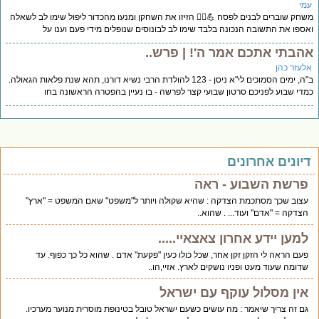
מי
חק שוברים לבנים לפסח 💪☝🏻 הזיזו את השחקן ומנעו מהכדור ליפול שימו לב לשאלה
ספו את התשובה הנכונה בלבד שימו לב לבונוסים שנופלים מידי פעם וענו על
הבתי אתכם אמר ה'! | פרש..
לעזר כהן
ב"ה, ימים הסמוכים לי"א ניסן - 123 להולדת הרבי נשיא דורנו, תהא שנת פלאות הגאולה.
די שבוע לפניכם סרטון שבועי קצר לפרשה - בו נעיין בהפטרה הראשונה בחו
יונים אחרונים
פרשת השבוע - ראה
עצוב שכך מסתכמת הצדקה : שהיא שקולה ויותר ל"משפט" שאם המשפט = "ארץ"
הצדקה = "אדם" ועוד... . שהוא..
למען יידע אחרון צאצאיי.....
פעם הראה לי הזקן זקן אחר, שכל כולו כעין "פקעת" אדם . שהוא כל כך כפוף. עד
שדומה שעוד מעט ופניו נושקים לארץ. אזיי,הו..
אין מסלול עוקף עם ישראל
גם זה צריך שיאמר : מה עושים כשעם ישראל טובל בטינופת מוסרית מנוער מערכיו.