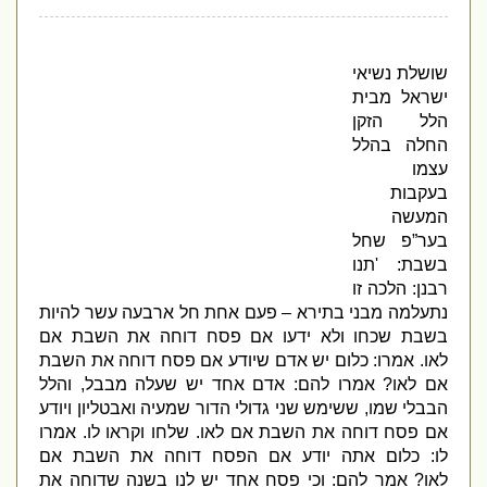
שושלת נשיאי
ישראל מבית
הלל הזקן
החלה בהלל
עצמו
בעקבות
המעשה
בער”פ שחל
בשבת
: '
תנו
רבנן
:
הלכה זו
נתעלמה מבני בתירא
–
פעם אחת חל ארבעה עשר להיות
בשבת שכחו ולא ידעו אם פסח דוחה את השבת אם
לאו
.
אמרו
:
כלום יש אדם שיודע אם פסח דוחה את השבת
אם לאו
?
אמרו להם
:
אדם אחד יש שעלה מבבל
,
והלל
הבבלי שמו
,
ששימש שני גדולי הדור שמעיה ואבטליון ויודע
אם פסח דוחה את השבת אם לאו
.
שלחו וקראו לו
.
אמרו
לו
:
כלום אתה יודע אם הפסח דוחה את השבת אם
לאו
?
אמר להם
:
וכי פסח אחד יש לנו בשנה שדוחה את