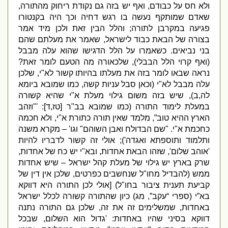
ולא חס על כבודם
,
ואף יש בזה גם נקודת ריחוק מהתורה
,
שאדם שמותקף נעשה בו רגש דחיה וכך היה בקנטורו
פגיעה במקרבן לתורה
;
והלל הבין זאת ולכן מיד אמר
בצורה של הבאת כבוד לישראל
,
שאמר את מעלתם שהם
בני נביאים
.
כשאמרו על הלל הדגישו שהוא עלה מבבל
(
ואף קרוי הלל הבבלי
),
שלכאורה מה הטעם לומר זאת
?
נראה שבאו לומר בזה את מעלתו בהיותו קשור לא
"
י
,
שלכן
עלה מבבל לא
"
י
(
וכאן סבל עניות קשה
,
כמו שמובא ביומא
לה
,
ב
),
שיש בזה משום גילוי מעלת א
"
י שהיא קשורה
במעלת לימוד התורה
(
כמו שמובא בב
"
ר
[
טז
,
ד
]: '"
וזהב
הארץ ההיא טוב”
,
מלמד שאין תורה כתורת א
"
י
,
ולא חכמה
כחכמת א
"
י
. "
שם הבדולח ואבן השוהם
"
וגו
' –
מקרא משנה
ותלמוד ותוספתא ואגדה
');
אולי זה קשור לדבריו להיות
'
אוהב שלום
',
שזהו הבאת אחדות
,
ובא
"
י יש כח של אחדות
,
שרק בארץ יש גילוי של מעלת קהל ישראל – שיש אחדות
ממש
(
להבדיל מחו
"
ל שנחשבים כפרטים
,
שלכן אין דין של
קביעת תענית ציבור
בחו
"
ל
) [
אולי לכן התורה היא דווקא
בא”י
(
ספרי “עקב”
,
מג
)
כיון שהתורה קשורה לכלל ישראל
באחדות
,
שמשלימים זה את זה
,
שלכן גם התורה נתנה
דווקא בסיני שהיו באחדות
: '
גדול הוא השלום
,
שבכל