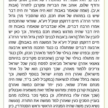
ורודף שלום
,
אוהב את הבריות
ומקרבן לתורה
' (
אבות
א
,
יב
). (
שמה שנאמר באבות
'
הוא היה אומר
'
זה היה דבר
שיש בו במהותו של אותו חכם
,
כמו שהסביר מרן גדול
הדור הרה
"
ג חיים דרוקמן זצוק
"
ל זיע
"
א
,
שוודאי שהחכמים
אמרו הרבה דברים
,
אלא שבדברים שנאמרו באבות זה
היה דבר שהיה מודגש באותו חכם במיוחד
,
וכך כאן יש
להבין על הלל
[
וראה ב
'
אבות לבנים
'
למרן גדול הדור הרה
"
ג
חיים דרוקמן זצוק
"
ל זיע
"
א על המשנה הזו באבות
]).
שזהו
ארבעה דברים שמתגלה בו כנגד ההכנה מראש ארבעה
ימים
;
ובפרט שזה בגילוי של לימוד מ
'
אהרן
'
הכהן
,
ולכן כנגד
זה מתגלה בגילוי של קורבן
(
שהכהנים מקריבים בהיותם
צאצאי אהרן
)
שישראל מביאים לפסח
(
כעין שכל ישראל
צריכים ללמוד מאהרן
,
שכך הקורבן הוא של כל אחד
מישראל
).
ואהרן היה מנהיג ישראל בנוסף למשה
,
וכך
נעשה בהלל שעלה לנשיאות
(
במקביל לאב בי
"
ד
,
שזה היה
מנחם ואח
"
כ שמאי
,
כעין יחד שניהם כמשה ואהרן
)
בעקבות קורבן פסח
;
ומודגש שלמד זאת משמעיה ואבטליון
(
שכך אמרו עליו בהתחלה
,
וכן בסוף נזכר בהלכה מהם
בעניין הסכין
)
כעין שאהרן למד ממשה את התורה
. (
ונעשה
נשיא כעין משה שהיה המנהיג הראשי וראש הסנהדרין
,
כיון