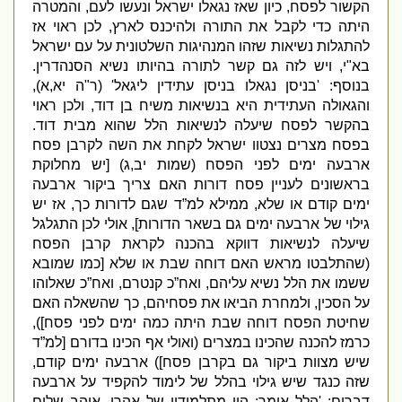
הקשור לפסח
,
כיון שאז נגאלו ישראל ונעשו לעם
,
והמטרה
היתה כדי לקבל את התורה ולהיכנס לארץ
,
לכן ראוי אז
להתגלות נשיאות שזהו המנהיגות השלטונית על עם ישראל
בא
"
י
,
ויש לזה גם קשר לתורה בהיותו נשיא הסנהדרין
.
בנוסף
: '
בניסן נגאלו בניסן עתידין ליגאל
' (
ר
"
ה יא
,
א
),
והגאולה העתידית היא בנשיאות משיח בן דוד
,
ולכן ראוי
בהקשר לפסח שיעלה לנשיאות הלל שהוא מבית דוד
.
בפסח מצרים נצטוו ישראל לקחת את השה לקרבן פסח
ארבעה ימים לפני הפסח
(
שמות יב
,
ג
) [
יש מחלוקת
בראשונים לעניין פסח דורות האם צריך ביקור ארבעה
ימים קודם או שלא
,
ממילא למ”ד שגם לדורות כך
,
אז יש
גילוי של ארבעה ימים גם בשאר הדורות
],
אולי לכן התגלגל
שיעלה לנשיאות דווקא בהכנה לקראת קרבן הפסח
(
שהתלבטו מראש האם דוחה שבת או שלא
[
כמו שמובא
ששמו את הלל נשיא עליהם
,
ואח”כ קנטרם
,
ואח”כ שאלוהו
על הסכין
,
ולמחרת הביאו את פסחיהם
,
כך שהשאלה האם
שחיטת הפסח דוחה שבת היתה כמה ימים לפני פסח
]),
כרמז להכנה שהכינו במצרים
(
ואולי אף הכינו בדורם
[
למ”ד
שיש מצוות ביקור גם בקרבן פסח
])
ארבעה ימים קודם
,
שזה כנגד שיש גילוי בהלל של לימוד להקפיד על ארבעה
דברים
: '
הלל אומר
:
הוי מתלמידיו של אהרן
,
אוהב שלום