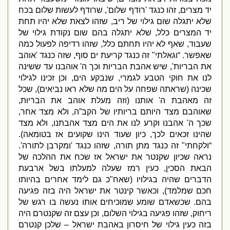
יד מצרים
,
זהו כנגד
'
רודף שלום
',
שרודף לעשות שלום בכח
שלא יתגלה שום גילוי של ריב
,
שזהו לצאת שלא יהיו תחת
יד המצרים כלל
,
שלא יתגלה בהם שום נקודת גילוי של
שעבוד
,
שאף לא יהיו תחתם כלל
,
שזהו רדיפה לפעול כמה
שאפשר
. “
וגאלתי
"
זה כנגד קריעת ים סוף
,
שזה כנגד
'
אוהב
את הבריות
',
שיש אהבת הבריות וכך ה
'
אוהבנו עד ששינה
לנו את חוקי הטבע לגמרי
,
שנבקע הים
,
וכן זכינו לגילוי
שכינה
(
שראתה שפחה על הים מה שלא ראו נביאים
),
שכל
זה מאהבת ה
'
אותנו
(
וזה מעלת אוהב את הבריות
,
שאוהבם מצד היותם בריותיו של הקב”ה
,
ולא מצד אחר
,
שכך ה
'
אהבנו וקרע לנו את הים מצד אהבתנו
,
ולא מצד
שהינו זכאים לכך
,
כיון שעוד הינו שקועים אז בטומאה
).
“
ולקחתי
"
זה כנגד מתן תורה
,
שזהו כנגד
'
ומקרבן לתורה
'.
נראה שכיון שקנטר את ישראל אז שכח את ההלכה של
הבאת הסכין
,
כעין רמז שעלה למעלתו בשל ארבעת
הדברים שהיה בגילויו
(
שאח
"
כ גם לימד אחרים בהיותו
חכם שמלמד
),
וכאשר קינטר את ישראל היה בזה פגיעה
בהם
.
שכשאדם שומע שמוכיחים אותו נעשה בו רגש של
ריחוק
,
שזהו פגיעה בגילוי השלום
,
וכן עצם זה שקנטרם היה
בזה כעין גילוי של חיסרון באהבת ישראל – שלכן קנטרם