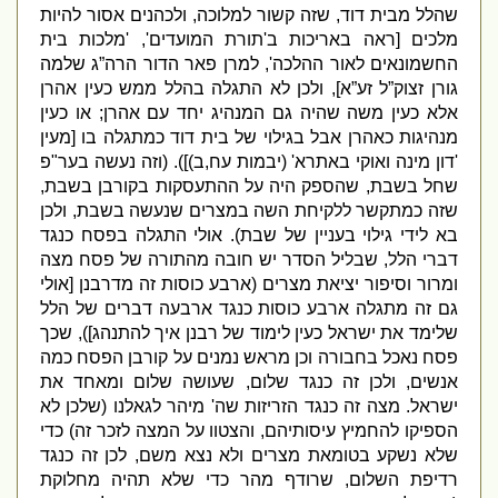
שהלל מבית דוד
,
שזה קשור למלוכה
,
ולכהנים אסור להיות
מלכים
[
ראה באריכות ב
'
תורת המועדים
', '
מלכות בית
החשמונאים לאור ההלכה
',
למרן פאר הדור הרה”ג שלמה
גורן זצוק”ל זע”א
],
ולכן לא התגלה בהלל ממש כעין אהרן
אלא כעין משה שהיה גם המנהיג יחד עם אהרן
;
או כעין
מנהיגות כאהרן אבל בגילוי של בית דוד כמתגלה בו
[
מעין
'
דון מינה ואוקי באתרא
' (
יבמות עח
,
ב
)]). (
וזה נעשה בער
"
פ
שחל בשבת
,
שהספק היה על ההתעסקות בקורבן בשבת
,
שזה כמתקשר ללקיחת השה במצרים שנעשה בשבת
,
ולכן
בא לידי גילוי בעניין של שבת
).
אולי התגלה בפסח כנגד
דברי הלל
,
שבליל הסדר יש חובה מהתורה של פסח מצה
ומרור וסיפור יציאת מצרים
(
ארבע כוסות זה מדרבנן
[
אולי
גם זה מתגלה ארבע כוסות כנגד ארבעה דברים של הלל
שלימד את ישראל כעין לימוד של רבנן איך להתנהג
]),
שכך
פסח נאכל בחבורה וכן מראש נמנים על קורבן הפסח כמה
אנשים
,
ולכן זה כנגד שלום
,
שעושה שלום ומאחד את
ישראל
.
מצה זה כנגד הזריזות שה
'
מיהר לגאלנו
(
שלכן לא
הספיקו להחמיץ עיסותיהם
,
והצטוו על המצה לזכר זה
)
כדי
שלא נשקע בטומאת מצרים ולא נצא משם
,
לכן זה כנגד
רדיפת השלום
,
שרודף מהר כדי שלא תהיה מחלוקת