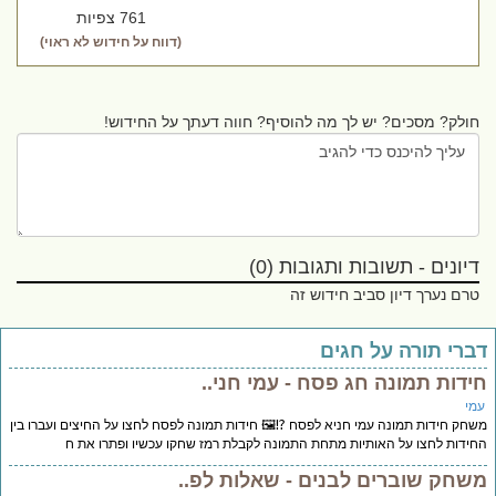
761 צפיות
(דווח על חידוש לא ראוי)
חולק? מסכים? יש לך מה להוסיף? חווה דעתך על החידוש!
דיונים - תשובות ותגובות (0)
טרם נערך דיון סביב חידוש זה
ברי תורה על חגים
ידות תמונה חג פסח - עמי חני..
מי
חק חידות תמונה עמי חניא לפסח ⁉️🖼️ חידות תמונה לפסח לחצו על החיצים ועברו בין
ידות לחצו על האותיות מתחת התמונה לקבלת רמז שחקו עכשיו ופתרו את ח
שחק שוברים לבנים - שאלות לפ..