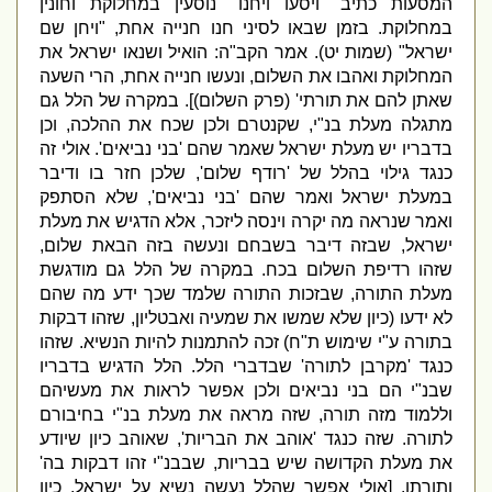
המסעות כתיב
"
ויסעו ויחנו
"
נוסעין במחלוקת וחונין
במחלוקת
.
בזמן שבאו לסיני חנו חנייה אחת
, "
ויחן שם
ישראל
" (
שמות יט
).
אמר הקב
"
ה
:
הואיל ושנאו ישראל את
המחלוקת ואהבו את השלום
,
ונעשו חנייה אחת
,
הרי השעה
שאתן להם את תורתי
' (
פרק השלום
)].
במקרה של הלל גם
מתגלה מעלת בנ
"
י
,
שקנטרם ולכן שכח את ההלכה
,
וכן
בדבריו יש מעלת ישראל שאמר שהם
'
בני נביאים
'.
אולי זה
כנגד גילוי בהלל של
'
רודף שלום
',
שלכן חזר בו ודיבר
במעלת ישראל ואמר שהם
'
בני נביאים
',
שלא הסתפק
ואמר שנראה מה יקרה וינסה ליזכר
,
אלא הדגיש את מעלת
ישראל
,
שבזה דיבר בשבחם ונעשה בזה הבאת שלום
,
שזהו רדיפת השלום בכח
.
במקרה של הלל גם מודגשת
מעלת התורה
,
שבזכות התורה שלמד שכך ידע מה שהם
לא ידעו
(
כיון שלא שמשו את שמעיה ואבטליון
,
שזהו דבקות
בתורה ע
"
י שימוש ת
"
ח
)
זכה להתמנות להיות הנשיא
.
שזהו
כנגד
'
מקרבן לתורה
'
שבדברי הלל
.
הלל הדגיש בדבריו
שבנ
"
י הם בני נביאים ולכן אפשר לראות את מעשיהם
וללמוד מזה תורה
,
שזה מראה את מעלת בנ
"
י בחיבורם
לתורה
.
שזה כנגד
'
אוהב את הבריות
',
שאוהב כיון שיודע
את מעלת הקדושה שיש בבריות
,
שבבנ
"
י זהו דבקות בה
'
ותורתו
. [
אולי אפשר שהלל נעשה נשיא על ישראל
,
כיון