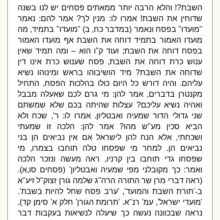
השבת
?!
והלא הרבה יותר ממאתים פסחים יש לנו בשנה
שדוחין את השבת
!
אמרו לו
:
מנין לך
?
אמר להם
:
נאמר
"
מועדו
"
בפסח ונאמר
(
במדבר כח
,
ב
) "
מועדו
"
בתמיד
,
מה
מועדו האמור בתמיד דוחה את השבת אף מועדו האמור
בפסח דוחה את השבת
;
ועוד ק
"
ו הוא – ומה תמיד שאין
ענוש כרת דוחה את השבת
,
פסח שענוש כרת אינו דין
שדוחה את השבת
?
מיד הושיבוהו בראש ומינוהו נשיא
עליהם
.
והיה דורש כל היום כולו בהלכות הפסח
,
התחיל
מקנטרן בדברים
,
אמר להן
:
מי גרם לכם שאעלה מבבל
ואהיה נשיא עליכם
?
עצלות שהיתה בכם שלא שמשתם
שני גדולי הדור שמעיה ואבטליון
.
אמרו לו
:
ר
',
שכח ולא
הביא סכין מע
"
ש מהו
?
אמר להן
:
הלכה זו שמעתי
ושכחתי
,
אלא הנח להן לישראל אם אין נביאים הן בני
נביאים הן
.
למחר מי שפסחו טלה תוחבו בצמרו
,
מי
שפסחו גדי תוחבו בין קרניו
,
ראה מעשה ונזכר הלכה
ואמר
:
כך מקובלני מפי שמעיה ואבטליון
' (
פסחים סו
,
א
).
(
ראה
דברי
מרן שר התורה הרה
"
ג שלמה גורן זצוק
"
ל זיע
"
א
ב
-
'
תורת השבת והמועד
', '
ערב פסח שחל להיות בשבת
'.
'
מועדי ישראל
',
עמ
'
רנ
"
א
. '
תרומת הגורן
'
חלק א
'
סימן קד
).
נראה שבכוונה נעשה כך שיעלה לנשיאות בעקבות דבר