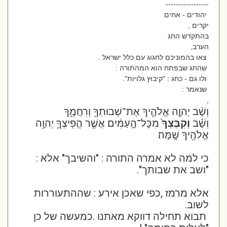
-----------------
יהודים - אחים
יקרים ,
בהתקדש החג
הערב,
צאו בהמוניכם לחגוג עם כלל ישראל .
שהחג שבפתח הוא המהתורה :
ולו גם - כחג : "קיבוץ גלויות".
שנאמר :
.
וְשָׁ֨ב יְהוָ֧ה אֱלֹהֶ֛יךָ אֶת־שְׁבוּתְךָ֖ וְרִחֲמֶ֑ךָ
וְשָׁ֗ב
וְקִבֶּצְךָ֙
מִכׇּל־הָ֣עַמִּ֔ים אֲשֶׁ֧ר הֱפִֽיצְךָ֛ יְהוָ֥ה
אֱלֹהֶ֖יךָ שָֽׁמָּה׃
כי למה לא אמרה התורה : "והשיבך" אלא :
"ושב את שבותך".
אלא מרמז ,כפי שאכן אירע : שההתעוררות
לשוב.
תבוא תחילה דווקא מאתנו .כמעשה של כן