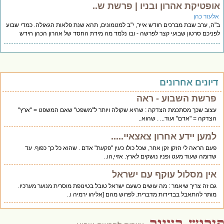
ופטיקת אהרון ובניו | פרשת ש..
לעזר כהן
ה, ערב שבת מברכים חודש אייר, י"ב למטמונים, תהא שנת פלאות הגאולה. כמדי שבוע
ניכם סרטון שבועי קצר לפרשה - ובו נלמד מה מידת החסד של אהרון הכהן חידש
יונים אחרונים
פרשת השבוע - ראה
עצוב שכך מסתכמת הצדקה : שהיא שקולה ויותר ל"משפט" שאם המשפט = "ארץ"
הצדקה = "אדם" ועוד... . שהוא..
למען יידע אחרון צאצאיי.....
פעם הראה לי הזקן זקן אחר, שכל כולו כעין "פקעת" אדם . שהוא כל כך כפוף. עד
שדומה שעוד מעט ופניו נושקים לארץ. אזיי,הו..
אין מסלול עוקף עם ישראל
גם זה צריך שיאמר : מה עושים כשעם ישראל טובל בטינופת מוסרית מנוער מערכיו.
מותר להתאבל בבדידות מדברית. לפרוש מהם [אליהו ירמיה ו..