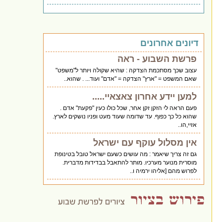
דיונים אחרונים
פרשת השבוע - ראה
עצוב שכך מסתכמת הצדקה : שהיא שקולה ויותר ל"משפט"
שאם המשפט = "ארץ" הצדקה = "אדם" ועוד... . שהוא..
למען יידע אחרון צאצאיי.....
פעם הראה לי הזקן זקן אחר, שכל כולו כעין "פקעת" אדם .
שהוא כל כך כפוף. עד שדומה שעוד מעט ופניו נושקים לארץ.
אזיי,הו..
אין מסלול עוקף עם ישראל
גם זה צריך שיאמר : מה עושים כשעם ישראל טובל בטינופת
מוסרית מנוער מערכיו. מותר להתאבל בבדידות מדברית.
לפרוש מהם [אליהו ירמיה ו..