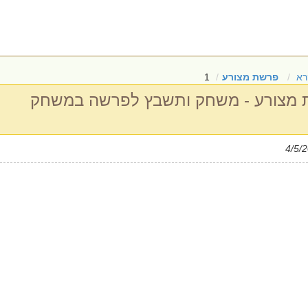
רא
פרשת מצורע
1
מצורע - משחק ותשבץ לפרשה במשחק