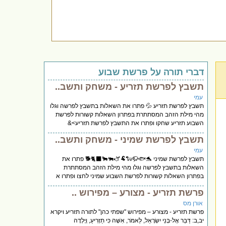
דברי תורה על פרשת שבוע
תשבץ לפרשת תזריע - משחק ותשב..
עמי
תשבץ לפרשת תזריע 💦 פתרו את השאלות בתשבץ לפרשה וגלו
מהי מילת הזהב המסתתרת בפתרון השאלות קשורות לפרשת
השבוע תזריע שחקו ופתרו את התשבץ לפרשת תזריע>&
תשבץ לפרשת שמיני - משחק ותשב..
עמי
תשבץ לפרשת שמיני 🐬🐟🫏🐏🐑🦬🐃🐂🐈‍⬛🐕 פתרו את
השאלות בתשבץ לפרשה וגלו מהי מילת הזהב המסתתרת
בפתרון השאלות קשורות לפרשת השבוע שמיני לחצו ופתרו א
פרשת תזריע - מצורע – מפירוש ..
אורן מס
פרשת תזריע - מצורע – מפירוש "שפתי כהן" לתורה תזריע ויקרא
יב,ב: דַּבֵּר אֶל-בְּנֵי יִשְׂרָאֵל, לֵאמֹר, אִשָּׁה כִּי תַזְרִיעַ, וְיָלְדָה