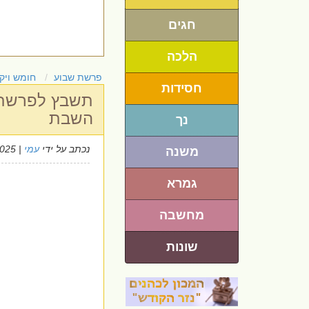
חגים
הלכה
פרשת שבוע
חומש ויק
חסידות
תשבץ לפרשת 
השבת
נך
נכתב על ידי
עמי
| 4/5/2025
משנה
גמרא
מחשבה
שונות