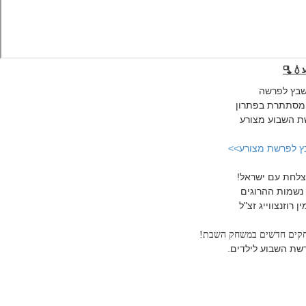
💧🫗
שבץ לפרשה
המסתתרת בפתרון
ת השבוע מצורע
ץ לפרשת מצורע>>
לחת עם ישראל!
 נשמות ההרוגים
 רוזנצווייג זצ"ל
חקים חדשים במשחק השבת!
שת השבוע לילדים.