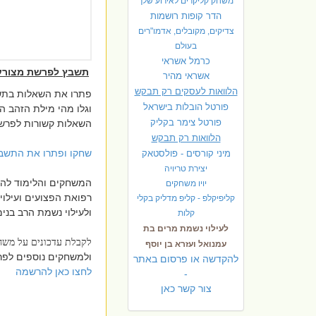
משחק קליקרים לאירוע שלך
הדר קופות רושמות
צדיקים, מקובלים, אדמו"רים
בעולם
כרמל אשראי
תשבץ לפרשת מצורע
אשראי מהיר
הלוואות לעסקים רק תבקש
פתרו את השאלות בת
פורטל הובלות בישראל
וגלו מהי מילת הזהב 
פ
ורטל צימר בקליק
השאלות קשורות לפרש
הלוואות רק תבקש
שחקו ופתרו את התשב
מיני קורסים - פולסטאק
יצירת טריויה
המשחקים והלימוד להצ
יויו משחקים
רפואת הפצועים ועילוי
קליפיקלפ - קליפ מדליק בקלי
ולעילוי נשמת הרב בנימין
קלות
לעילוי נשמת מרים בת
לקבלת עדכונים על מש
עמנואל ועזרא בן יוסף
ולמשחקים נוספים לפר
להקדשה או פרסום באתר
לחצו כאן להרשמה
-
צור קשר כאן