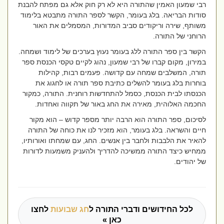
רבי שמעון האמין שהתורה היא לא רק חוק אלא גם מפתח להבנת
סודות הבריאה. בלג בעומר, הקשר לספר התורה מתבטא בלימוד
משותף, שירה וריקודים סביב המדורות, המסמלים את האור
הרוחני של התורה.
הקשר בין ספר התורה ללג בעומר נעוץ בערכים של לימוד ושמחה.
במירון, מקום קברו של רבי שמעון, נהוג לקיים טקסי הכנסת ספר
תורה, המשלבים שמחה עם קדושה. פעמים רבות, קהילות
בוחרות בלג בעומר להשלים כתיבת ספר תורה או לחגוג את
הכנסתו לבית הכנסת, כסמל להתחדשות רוחנית. התורה, כמקור
החכמה האלוהית, מאירה את החג באור של תקווה ואחדות.
לסיכום, ספר התורה הוא הרבה יותר מספר קדוש – הוא מקור
חיים והשראה. בלג בעומר, הוא מזכיר לנו את כוחה של התורה
להאיר את הלבבות ולחבר בין אנשים. החג, עם שמחתו ואורותיו,
ממחיש כיצד התורה ממשיכה להדריך ולהעניק משמעות לדורות
של יהודים.
לכל החידושים ודברי התורה ל
חג שבועות
לחצו
כאן »