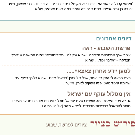
אמאי קרו ליה ראש המדברים בכל מקום? דיתבי רבי יהודה ורבי יוסי ורבי שמעון, ויתיב
ודה בן גרים גבייהו. פתח ר' יהודה ואמר: כמה נאים מעשיהן של א
יונים אחרונים
פרשת השבוע - ראה
עצוב שכך מסתכמת הצדקה : שהיא שקולה ויותר ל"משפט" שאם המשפט = "ארץ"
הצדקה = "אדם" ועוד... . שהוא..
למען יידע אחרון צאצאיי.....
פעם הראה לי הזקן זקן אחר, שכל כולו כעין "פקעת" אדם . שהוא כל כך כפוף. עד
שדומה שעוד מעט ופניו נושקים לארץ. אזיי,הו..
אין מסלול עוקף עם ישראל
גם זה צריך שיאמר : מה עושים כשעם ישראל טובל בטינופת מוסרית מנוער מערכיו.
מותר להתאבל בבדידות מדברית. לפרוש מהם [אליהו ירמיה ו..