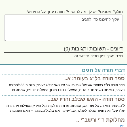
חולק? מסכים? יש לך מה להוסיף? חווה דעתך על החידוש!
דיונים - תשובות ותגובות (0)
טרם נערך דיון סביב חידוש זה
ברי תורה על חגים
פר תורה בל"ג בעומר: א..
ספר תורה בל"ג בעומר: אש של אותיות ואור של נשמה ל"ג בעומר, היום ה-33 לספירת
ומר, הוא יום חג מיוחד ביהדות, המשלב בתוכו זיכרון, התעלות רוחנית, שמחה ות
פר תורה - האש שבלב והדיו שב..
ג בעומר הוא חג של אור, אש, ושמחה. מדורות נדלקות בכל הארץ, מסמלות את תורתו
 רשב"י ואת האור שגילה לעולם. אבל יש עוד אש בלב ל"ג בעומר – האש הפנימית
חלוקת ר"י ורשב"י ..
יב