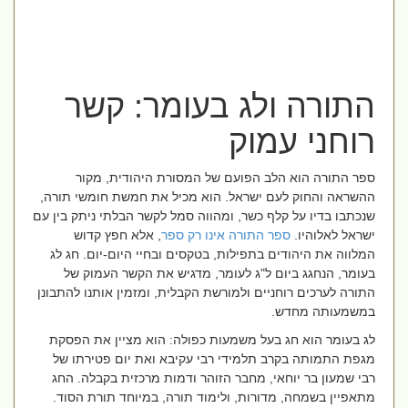
התורה ולג בעומר: קשר
רוחני עמוק
ספר התורה הוא הלב הפועם של המסורת היהודית, מקור
ההשראה והחוק לעם ישראל. הוא מכיל את חמשת חומשי תורה,
שנכתבו בדיו על קלף כשר, ומהווה סמל לקשר הבלתי ניתק בין עם
ישראל לאלוהיו.
ספר התורה אינו רק ספר
, אלא חפץ קדוש
המלווה את היהודים בתפילות, בטקסים ובחיי היום-יום. חג לג
בעומר, הנחגג ביום ל"ג לעומר, מדגיש את הקשר העמוק של
התורה לערכים רוחניים ולמורשת הקבלית, ומזמין אותנו להתבונן
במשמעותה מחדש.
לג בעומר הוא חג בעל משמעות כפולה: הוא מציין את הפסקת
מגפת התמותה בקרב תלמידי רבי עקיבא ואת יום פטירתו של
רבי שמעון בר יוחאי, מחבר הזוהר ודמות מרכזית בקבלה. החג
מתאפיין בשמחה, מדורות, ולימוד תורה, במיוחד תורת הסוד.