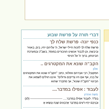
דברי תורה על פרשת שבוע
כנפי יונה- פרשת שלח לך
פרשת שלח לך לזכות חיילי ישראל, ה' עליהם יחיו, בים, באוויר
וביבשה, וכן לכבוד אנשינו הגיבורים במוסד, בשב"כ ובמערכת
הביטחון, ברוך ה' על הניסי
הקב"ה שונא את המקטרגים ..
אלון
המקובל, רבי אברהם אזולאי, כתב: "הקב"ה שונא את המקטרגים
על בניו, אף אם היו צדיקים גדולים". איננו רגילים לשמוע את
הביטוי "הקב"ה שונא", אך מתברר שהוא
לעבוד : אפילו במדבר....
משה אהרון
בס"ד. לעבוד אפילו במדבר..... --------------------------------- (לג)
וּבְנֵיכֶם יִהְיוּ רֹעִים בַּמִּדְבָּר אַרְבָּעִים שָׁנָה וְנָשְׂאוּ אֶ