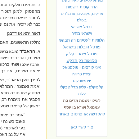
משחק קליקרים לאירוע שלך
ב. חכמים חולקים וסובר
הדר קופות רושמות
מהפסוק
'למען תזכור 
צדיקים, מקובלים, אדמו"רים
להזכיר יציאת מצרים ג
בעולם
כבר לא יזכירו את נס י
כרמל אשראי
דאורייתא או דרבנן
אשראי מהיר
הלוואות לעסקים רק תבקש
נחלקו הראשונים, האם 
פורטל הובלות בישראל
א.
הראב''ד
(מובא ברשב
פ
ורטל צימר בקליק
מצרים, והרי דבר פשו
הלוואות רק תבקש
ושתי ברכו
ואהבת עולם)
מיני קורסים - פולסטאק
יציאת מצרים, ואם כך 
יצירת טריויה
לפיכך טען הראב''ד, ש
יויו משחקים
'אמת ואמונה'. המחלוק
קליפיקלפ - קליפ מדליק בקלי
מפסוק שזו חובה מדאור
קלות
הסביר את מימרת רב, מ
לעילוי נשמת מרים בת
ראשון של קריאת שמע, 
עמנואל ועזרא בן יוסף
להקדשה או פרסום באתר
''אמר רב יצחק
-
ונאנס בשינה י
צור קשר כאן
בעי לאדכורי
(=
אף על גב דאס