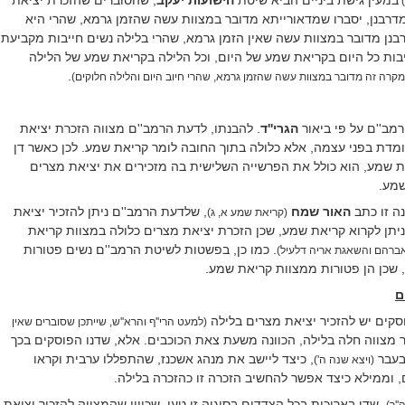
)
דרבנן, יסברו שמדאורייתא מדובר במצוות עשה שהזמן גרמא, שהרי היא
רבנן מדובר במצוות עשה שאין הזמן גרמא, שהרי בלילה נשים חייבות מקביעת
בות כל היום בקריאת שמע של היום, וכל הלילה בקריאת שמע של הלילה
.
קרה זה מדובר במצוות עשה שהזמן גרמא, שהרי חיוב היום והלילה חלוקים)
רמב''ם על פי ביאור
הגרי''ד
. להבנתו, לדעת הרמב''ם מצווה הזכרת יציאת
מדת בפני עצמה, אלא כלולה בתוך החובה לומר קריאת שמע. לכן כאשר דן
ת שמע, הוא כולל את הפרשייה השלישית בה מזכירים את יציאת מצרים
שמע.
ה זו כתב
האור שמח
, שלדעת הרמב''ם ניתן להזכיר יציאת
(קריאת שמע א, ג)
ניתן לקרוא קריאת שמע, שכן הזכרת יציאת מצרים כלולה במצוות קריאת
. כמו כן, בפשטות לשיטת הרמב''ם נשים פטורות
אברהם והשאגת אריה דלעיל)
 שכן הן פטורות ממצוות קריאת שמע.
ם
סקים יש להזכיר יציאת מצרים בלילה
(למעט הרי''ף והרא''ש, שייתכן שסוברים שאין
 מצווה חלה בלילה, הכוונה משעת צאת הכוכבים. אלא, שדנו הפוסקים בכך
בעבר
, כיצד ליישב את מנהג אשכנז, שהתפללו ערבית וקראו
(ויצא שנה ה')
 וממילא כיצד אפשר להחשיב הזכרה זו כהזכרה בלילה.
, שדן באריכות בכל הצדדים בסוגיה זו טען, שכיוון שהמצווה להזכיר יציאת
''ר)