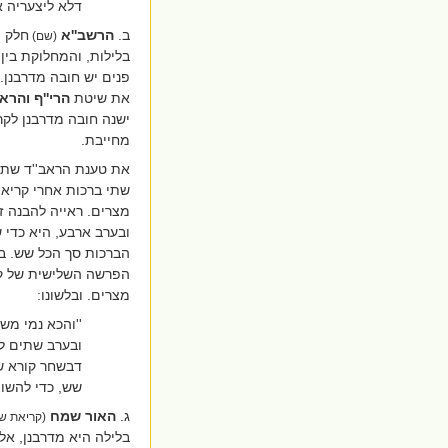
דלא ליצעריה 
ב.
הרשב''א
חלק ו
(שם)
בלילות, והמחלוקת בין
פנים יש חובה מדרבנן. 
את שיטת
הרי''ף והרא'
ישנה חובה מדרבנן לקר
מחייבת.
את טענת הראב''ד שתמי
שתי ברכות אחרי קריאת
מצרים. ראייה להבנה ז
ובערב ארבע, היא כדי ש
הברכות סך הכל שש. בע
הפרשה השלישית של קר
מצרים. ובלשונו:
''והכא נמי מש
ובערב שתים לפ
דבשחר קורא של
שש, כדי להשוו
ג.
האור שמח
(קריאת ש
בלילה היא מדרבנן, אל