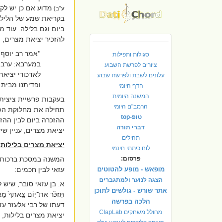
מדוע אם כן יש לק
ע''ב)
בקריאת שמע של הלילה.
ביום וגם בלילה. עוד 
להזכיר יציאת מצרים, ה
''אמר רב יוסף
סגולות ותפילות
במערבא: ערבית
ציורים לפרשת השבוע
לאדכורי יציאת
עלונים לשבת ולפרשת שבוע
ופדיתנו מבית ע
הדף היומי
המשנה היומית
בעקבות פרשיית ציצית 
הרמב"ם היומי
תחילה את מחלוקת הפו
טופ-top
ההזכרה ביום לבין ההז
דברי תורה
יציאת מצרים,
עניין שי
תהילים
יציאת מצרים בלילות
לוח כיתתי חינמי
פרסום:
המשנה במסכת ברכות
מופאש - מופע להטוטים
עזאי לבין חכמים:
הצגה לנוער ולמתגברים
א. בן עזאי סובר, שיש
אתר שורש - גולשים לתוכן
תִּזְכֹּ֗ר אֶת־י֤וֹם צֵֽאתְךָ֙ מֵאֶ֣ר
הלכה בפרשה
דעתו של רבי אלעזר עז
מחולל משחקים ClapLab
יציאת מצרים בלילות, 