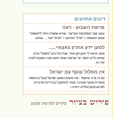
דיונים אחרונים
פרשת השבוע - ראה
עצוב שכך מסתכמת הצדקה : שהיא שקולה ויותר ל"משפט"
שאם המשפט = "ארץ" הצדקה = "אדם" ועוד... . שהוא..
למען יידע אחרון צאצאיי.....
פעם הראה לי הזקן זקן אחר, שכל כולו כעין "פקעת" אדם .
שהוא כל כך כפוף. עד שדומה שעוד מעט ופניו נושקים לארץ.
אזיי,הו..
אין מסלול עוקף עם ישראל
גם זה צריך שיאמר : מה עושים כשעם ישראל טובל בטינופת
מוסרית מנוער מערכיו. מותר להתאבל בבדידות מדברית.
לפרוש מהם [אליהו ירמיה ו..