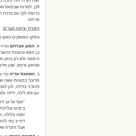
זאת לא הייתה יכולה 
לכן, למרות שבפועל סו
בדומה לכך גם ברכת הא
פריחה.
הזכרת יציאת מצרים
נחלקו הפוסקים האם ה
א.
המגן אברהם
(או''ח
בן זומא וכהבנת הראב''
היממה ולא רק בזמן מ
שהזמן גרמא, שכן מדאו
ב.
השאגת אריה
(סי' יב
מדובר במצוות עשה שהז
להזכיר בלילה, לכן למר
יום ולא לילה, לילה ול
''ואף על גב דק
בימים ובלילות
זמנה בלילה, וא
דחייב נמי להז
אבל הזכרה של י
ג.
המשנה ברורה