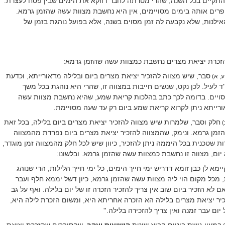
להתקיים בכל השנה, שהרי מטרתה לחבר דווקא את הימים שבין פסח לעצרת.
פרים אותה בימים מסויימים, אין היא נחשבת מצוות עשה שהזמן גרמא.
ילנות, שלא נקבעה לה זמן מסוים בשנה, אלא בפועל נוהגת בזמן של
זכרת יציאת מצרים נחשבת כמצוות עשה שהזמן גרמא:
סבר, שיש מצווה להזכיר יציאת מצרים ביום ובלילה מדאורייתא, וכדעת
 ע, א)
ד לעיל. לכן נקט, שנשים חייבות במצווה זו, שהרי היא נוהגת בכל משך
סויים. בדומה לכך כתב בהלכות קריאת שמע, שהיא נחשבת מצוות עשה
רייתא ניתן לקרוא קריאת שמע ביום רק עד שעה מסויימת.
חלק וסבר, שלמרות שיש מצווה להזכיר יציאת מצרים ביום בלילה, בכל זאת
)
מן גרמא. ונימק, שהמצווה להזכיר יציאת מצרים ביום נפרדת מהמצווה
ות שטכנית בכל היממה ניתן להזכיר, כיוון שיש לכל חלק מהמצווה זמן מוגדר,
א יום, מצווה זו נחשבת כמצוות עשה שהזמן גרמא. ובלשונו:
יימא לן כבן זומא דדריש ימי חייך הימים, כל ימי חייך הלילות, הרי שנוהג
, מכל מקום הוי ליה מצוות עשה שהזמן גרמא, כיון דשל יממא חלף ועבר
ם לא הזכיר ביום שוב אין צריך להזכיר הזכרה זו של יום בלילה. ואף על גב
כיר יציאת מצרים בלילה הא הזכרה אחריתא היא, ומשום הזכרת לילה היא,
ום עבר זמנה ואין צריך להזכירה בלילה.''
במעין גישת ביניים הביא שיטת
הישועות יעקב
, שהסוברים שהזכרת יציאת