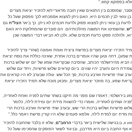
אלא בפסוקא קמא
.''
סבר, שמוסכם בין התנאים שאין חובה מדאורייתא להזכיר יציאת מצרים
 בן עזאי לבין חכמים היא, האם ניתן למצוא אסמכתא לכך מפסוק שעל כל
לדעת בן עזאי ניתן למצוא פסוק ולדעת חכמים לא ניתן. כך ביאר
הצל''ח
גם
'ש
, שהשמיטו את המשנה מהלכותיהם. הם סוברים שהמחלוקת היא האם
וא, ולהלכה פסקו כדעת חכמים שלא, ולכן לא הביאו דברי המשנה שכן
ד הזכירו יציאת מצרים בפרשת ציצית ואמת ואמונה (שהרי צריך להזכיר
 שמע), דחה וטען שהיו אומרים ברכה אחרת, שאינה כוללת את נוסח יציאת
ו הביא מהירושלמי הכותב, שהסיבה שבקריאת שמע של יום יש שלוש ברכות
מידת היום והערב יהיו שווים. ביום קוראים שלוש פרשיות, ויחד עם שלוש
רב שתי פרשיות וארבע ברכות, סך הכל שש. עולה שבערב לא היו קוראים את
יאת שמע, בה מוזכר יציאת מצרים, ומכאן מוכח שלא תמיד הזכירו יציאת
מע בירושלמי, דאמרו שם מפני מה תיקנו בשחר שתים לפניה ואחת לאחריה,
ניה ושתים לאחריה, ואמרו כדי להשוות מידת יום ומידת לילה, כלומר
וש פרשיות ושלוש ברכות הרי שש, ובערב שתי פרשיות וארבע ברכות הרי
ת מדת יום למדת לילה, אלמא פעמים שלא היו קורין פרשת ויאמר כלל
.''
בגישה שלישית ביאר בדברי
הרמב''ם
, שלא זו בלבד שהחובה להזכיר
מע א, ג)
א אף החובה ביום היא מדרבנן, ובניגוד לשאר הפוסקים שהסכימו שעל כל