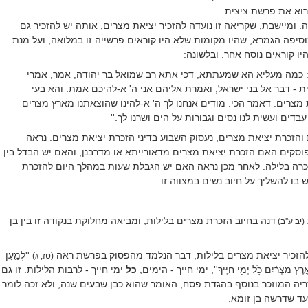
רוא את פרשת ציצית
 ומיישבת, שקריאה זו נועדה להזכיר יציאת מצרים, אותה יש להזכיר גם
מוסיפה הגמרא, שהיו מקומות שלא היו קוראים פרשייה זו במלואה, ועל מנת
יו קוראים נוסח אחר. ובלשונה:
: כמה מעליא הא שמעתתא, דכי אתא רב שמואל בר יהודה, אמר, אמרי
 - דבר אל בני ישראל, ואמרת אליהם אני ה' א-להיכם אמת. והא בעי
 מצרים. דאמר הכי: מודים אנחנו לך ה' א-להינו שהוצאתנו מארץ מצרים
בדים ועשית לנו נסים וגבורות על הים ושרנו לך.''
והזכרת יציאת מצרים, נעסוק השבוע בדיני הזכרת יציאת מצרים. נראה
סקים האם הזכרת יציאת מצרים מדאורייתא או מדרבנן, והאם יש הבדל בין
כרה בלילה. לאחר מכן נראה האם יש הגבלת שעות במהלך היום להזכרת
ש בו להשליך על חיוב נשים במצווה זו.
דנה בחיוב הזכרת מצרים בלילות, ומביאה מחלוקת בנקודה זו בין בן
(יב ע''ב)
 להזכיר יציאת מצרים בלילות, דבר הנלמד מהפסוק בפרשת ראה
''
לְמַ֣עַן
(טז, ג)
ֶץ מִצְרַ֔יִם כֹּ֖ל יְמֵ֥י חַיֶּֽיךָ
'', ימי חייך - הימים,
כל
ימי חייך - לרבות הלילות. זו גם
ריה המוזכר בנוסף בהגדת פסח, האומר שהוא כבן שבעים שנה, ולא זכה לומר
עד שדרשה בן זומא.