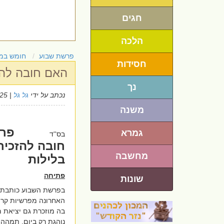
חגים
הלכה
פרשת שבוע
חומש במ
חסידות
האם חובה להז
נך
נכתב על ידי
גל גל
| 18/6/2025
משנה
פרש
גמרא
בס''ד
חובה להזכיר
מחשבה
בלילות
פתיחה
שונות
בפרשת השבוע כותבת 
האחרונה מפרשיות קרי
בה מוזכרת גם יציאת מצ
נוהגת רק ביום, תמהה