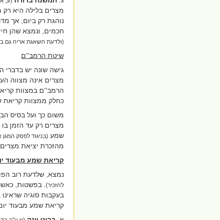
(ע, א
מצרים בלילה היא רק מ
נוהגת רק ביום, אך מד
חכמים, ונמצא שהן חיי
(ולדעת השאגת אריה גם במ
שיטת הרמב''ם
גישה שונה יש בדברי ה
מצרים אינה מצווה העו
הרמב''ם במצוות קריא
כחלק ממצוות קריאת 
משום כך ועל בסיס הבנ
מצרים רק עד הזמן בו 
שמע
(בניגוד לפסק המגן 
מהזכרת יציאת מצרים,
קריאת שמע מבעוד יו
נמצא, שלדעת רוב הפו
. בפשטות, כאשר
להזכיר)
בעקבות סוגיה שראינו 
קריאת שמע מבעוד יום,
א.
רבינו יונה
(א ע''ב בדה