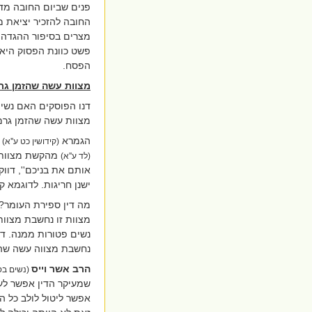
פנים שביום החובה מדא
החובה להזכיר יציאת מ
מצרים בסיפור ההגדה. 
פשט כוונת הפסוק היא 
הפסח.
מצוות עשה שהזמן גר
דנו הפוסקים האם נשים
מצוות עשה שהזמן גרמ
הגמרא
(קידושין כט ע''א)
מהקשת מצוות ת
(לד ע''א)
אותם את בניכם'', דוו
ישנן חריגות. לדוגמא ק
מה דין ספירת העומר? 
מצוות זו נחשבת מצוות 
נשים פטורות ממנה. ד
נחשבת מצווה עשה שהז
הרב אשר וייס
(נשים בס
שמעיקר הדין אפשר לעש
אפשר ליטול לולב כל 