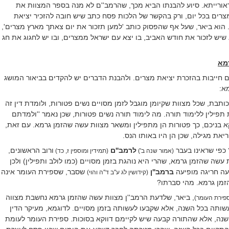
ורייתא. סיוע להבנתו הביא מכך, שהרמב''ם לא מנה בספר המצוות את
צרים בכל יום, ורק בהקשר של הלכות פסח כתב שיש חובה להזכיר יציאת
הוא ביאר, שעל אף שהפסוק כותב 'למען תזכור את יום צאתך מארץ מצרים',
שיש לזכור את חודש האביב, בו יצא עם ישראל ממצרים, ובו יש לחגוג את חג
מא
 חייבות בהזכרת יציאת מצרים. ולהבנת הדברים יש להקדים בביאור המושג
א:
כותבת, שכל מצוות שקיומן מוגבל לזמן מסויים נשים פטורות, ולומדת דין זה
פילין ללימוד תורה. מה לימוד תורה נשים פטורות, שכן נאמר ''ולמדתם
קא בניכם, כך פטורות הן מתפילין ומשאר מצוות עשה שהזמן גרמא. עם זאת,
ריאת מגילה, שכן הן היו באותו הנס.
כפי שראינו בעבר
לרמב''ם
ורוב הראשונים,
(אמור שנה ב')
(תמידין ומוספין ז, כד)
עשה שהזמן גרמא, שהרי היא נוהגת בזמן מסויים (כמו לולב ותפילין) ולכן
עה חריגה מופיעה
ברמב''ן
שסבר, שספירת העומר אינה
(קידושין לג ע''ב ד''ה והוי)
מן גרמא. מהי סברתו?
, ביאר, שלדעת הרמב''ן מצוות עשה שהזמן גרמא נחשבת מצווה
פירת העומר)
ותה בכל השנה, אלא שקבעו לעשותה בזמן מסויים. לדוגמא, מעיקר הדין
השנה, אלא שהתורה קבעה שיש לקיימם דווקא בסוכות. ספירת העומר לעומת