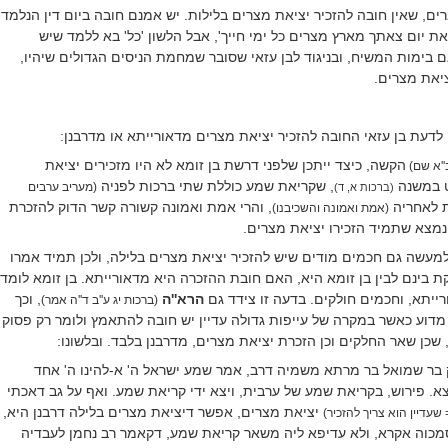
ים, שאין חובה להזכיר יציאת מצרים בלילות. יש אמנם חובה ביום דין הנלמד
את יום צאתך מארץ מצרים כל ימי חייך', אבל הלשון 'כל' בא ללמד שיש
ם בימות המשיח, ובניגוד לבן עזאי שסובר שמחמת הניסים הגדולים שיהיו,
ציאת מצרים.
לדעת בן עזאי החובה להזכיר יציאת מצרים מדאורייתא או מדרבנן:
הקשה, כיצד ייתכן שלפני דרשת בן זומא לא היו מזכירים יציאת
''א שם)
ט במשנה
, שקריאת שמע כוללת שתי ברכות לפניה
(מעריב ערבים
(ברכות א, ד)
ת לאחריה
, והרי אמת ואמונה קשורה קשר הדוק להזכרת
(אמת ואמונה והשכיבנו)
נמצא שתמיד הזכירו יציאת מצרים.
למעשה גם חכמים מודים שיש להזכיר יציאת מצרים בלילה, ולכן תמיד אמרו
ת בינם לבין בן זומא היא, האם חובת ההזכרה היא מדאורייתא. בן זומא לומד
ייתא, וחכמים חולקים. בדעה זו צידד גם
הרא''ה
, וכך
(ברכות יג ע''ב ד''ה אמר)
דוע כאשר במקרה של עייפות גדולה עדיין יש חובה להתאמץ ולומר רק פסוק
שכן שאר החלקים וכן הזכרת יציאת מצרים, מדרבנן בלבד. ובלשונו:
 בר שמואל בר מרתא משמיה דרב, אמר שמע ישראל ה' א-להינו ה' אחד
צא. פירוש, בקריאת שמע של ערבית, ויצא ידי קריאת שמע. ואף על גב דאכתי
יציאת מצרים, אפשר דיציאת מצרים בלילה דרבנן היא,
 שעדיין הוא צריך להזכיר)
מכוה אקרא, ולא עדיפא ליה משאר קריאת שמע, דקאמר רב נחמן לעבדיה