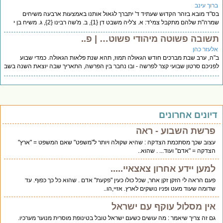
רוך עינב
"ד מובא בזהר הקדוש שעתיד ד' יתברך לגאול אותנו באמצעות ארבעה משיחים
ה"ת שלהם מתקבל צמי'ד: א. צ'ליה משבט דן {1}, ב. מ'שה רבינו {2}, ג. משיח בן י
שובה פשוטה מיהודי פשוט… | פ..
לעזר כהן
ה, ערב שבת מברכים חודש הגאולה תמוז, תהא שנת פלאות הגאולה. כמדי שבוע
ניכם סרטון שבועי קצר לפרשה - ובו נחבר בין הפרשה, התאריך שבה יוצאת השנה בשב
יונים אחרונים
פרשת השבוע - ראה
עצוב שכך מסתכמת הצדקה : שהיא שקולה ויותר ל"משפט" שאם המשפט = "ארץ"
הצדקה = "אדם" ועוד... . שהוא..
למען יידע אחרון צאצאיי.....
פעם הראה לי הזקן זקן אחר, שכל כולו כעין "פקעת" אדם . שהוא כל כך כפוף. עד
שדומה שעוד מעט ופניו נושקים לארץ. אזיי,הו..
אין מסלול עוקף עם ישראל
גם זה צריך שיאמר : מה עושים כשעם ישראל טובל בטינופת מוסרית מנוער מערכיו.