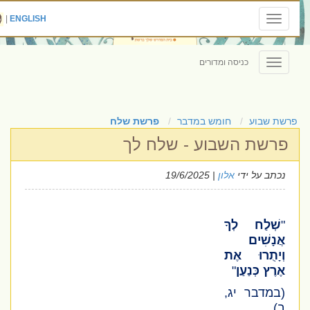
|
ENGLISH
Toggle
navigation
כניסה ומדורים
Toggle
navigation
פרשת שבוע
חומש במדבר
פרשת שלח
פרשת השבוע - שלח לך
נכתב על ידי
אלון
| 19/6/2025
"
שְׁלַח לְךָ
אֲנָשִׁים
וְיָתֻרוּ אֶת
אֶרֶץ כְּנַעַן
"
(במדבר יג,
ב)