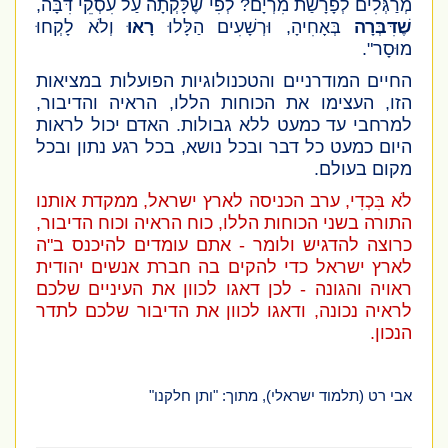
מְרַגְּלִים לְפָרָשַׁת מִרְיָם? לְפִי שֶׁלָּקְתָה עַל עִסְקֵי דִּבָּה,
שֶׁדִּבְּרָה
בְּאָחִיהָ, וּרְשָׁעִים הַלָּלוּ
רָאוּ
וְלֹא לָקְחוּ
מוּסָר".
החיים המודרניים והטכנולוגיות הפועלות במציאות
הזו, העצימו את הכוחות הללו, הראיה והדיבור,
למרחבי עד כמעט ללא גבולות. האדם יכול לראות
היום כמעט כל דבר ובכל נושא, בכל רגע נתון ובכל
מקום בעולם.
לֹא בִּכְדִי, ערב הכניסה לארץ ישראל, ממקדת אותנו
התורה בשני הכוחות הללו, כוח הראיה וכוח הדיבור,
כרוצה להדגיש ולומר - אתם עומדים להיכנס ב"ה
לארץ ישראל כדי להקים בה חברת אנשים יהודית
ראויה והגונה - לכן דאגו לכוון את העיניים שלכם
לראיה נכונה, ודאגו לכוון את הדיבור שלכם לתדר
הנכון.
אבי רט (תלמוד ישראלי), מתוך: "ותן חלקנו"