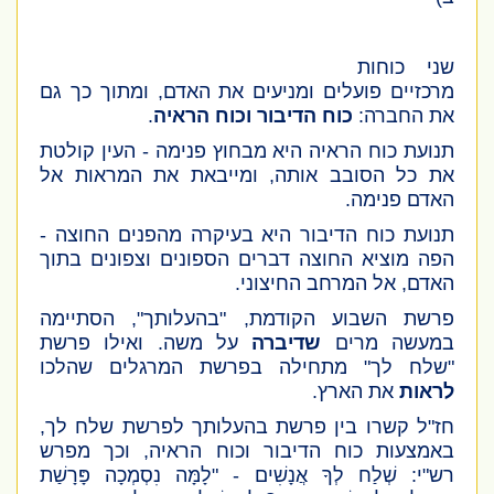
שני כוחות
מרכזיים פועלים ומניעים את האדם, ומתוך כך גם
את החברה:
כוח הדיבור וכוח הראיה
.
תנועת כוח הראיה היא מבחוץ פנימה - העין קולטת
את כל הסובב אותה, ומייבאת את המראות אל
האדם פנימה.
תנועת כוח הדיבור היא בעיקרה מהפנים החוצה -
הפה מוציא החוצה דברים הספונים וצפונים בתוך
האדם, אל המרחב החיצוני.
פרשת השבוע הקודמת, "בהעלותך", הסתיימה
במעשה מרים
שדיברה
על משה. ואילו פרשת
"שלח לך" מתחילה בפרשת המרגלים שהלכו
לראות
את הארץ.
חז"ל קשרו בין פרשת בהעלותך לפרשת שלח לך,
באמצעות כוח הדיבור וכוח הראיה, וכך מפרש
רש"י: שְׁלַח לְךָ אֲנָשִׁים - "לָמָּה נִסְמְכָה פָּרָשַׁת