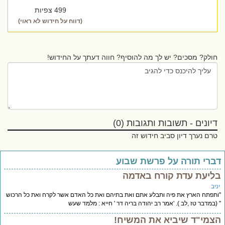
499 צפיות
(דווח על חידוש לא ראוי)
חולק? מסכים? יש לך מה להוסיף? חווה דעתך על החידוש!
דיונים - תשובות ותגובות (0)
טרם נערך דיון סביב חידוש זה
ברי תורה על פרשת שבוע
ליעת עדת קורח באדמה
יב
תפתח הארץ את פיה ותבלע אתם ואת בתיהם ואת כל האדם אשר לקרח ואת כל הרכוש
(במדבר טז ,לב ). 'אמר רב יהודה בריה דר ' חייא : מלמד שעש
צמי"ד שיביא את המשיח!