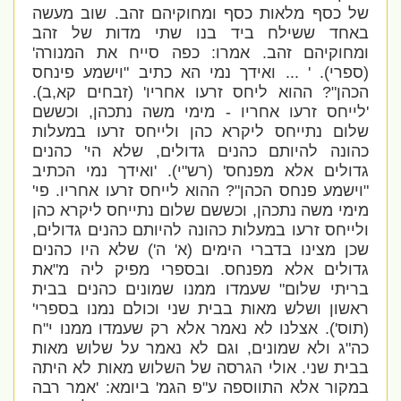
של כסף מלאות כסף ומחוקיהם זהב. שוב מעשה
באחד ששילח ביד בנו שתי מדות של זהב
ומחוקיהם זהב. אמרו: כפה סייח את המנורה'
(ספרי). ' ... ואידך נמי הא כתיב "וישמע פינחס
הכהן"? ההוא ליחס זרעו אחריו' (זבחים קא,ב).
'לייחס זרעו אחריו - מימי משה נתכהן, וכששם
שלום נתייחס ליקרא כהן ולייחס זרעו במעלות
כהונה להיותם כהנים גדולים, שלא הי' כהנים
גדולים אלא מפנחס' (רש"י). 'ואידך נמי הכתיב
"וישמע פנחס הכהן"? ההוא לייחס זרעו אחריו. פי'
מימי משה נתכהן, וכששם שלום נתייחס ליקרא כהן
ולייחס זרעו במעלות כהונה להיותם כהנים גדולים,
שכן מצינו בדברי הימים (א' ה') שלא היו כהנים
גדולים אלא מפנחס. ובספרי מפיק ליה מ"את
בריתי שלום" שעמדו ממנו שמונים כהנים בבית
ראשון ושלש מאות בבית שני וכולם נמנו בספרי'
(תוס'). אצלנו לא נאמר אלא רק שעמדו ממנו י"ח
כה"ג ולא שמונים, וגם לא נאמר על שלוש מאות
בבית שני. אולי הגרסה של השלוש מאות לא היתה
במקור אלא התווספה ע"פ הגמ' ביומא: 'אמר רבה