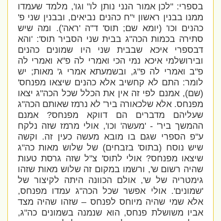
בספרי: "לכן אמור הנני נותן לו" וגו', מלמד שעמדו
ממנו בבנין ראשון י"ח כהנים נביאים, ובבנין שני פ'
כהנים וכו'
(יומא שם;
תוס' ד"ה 'ראה'
). ומה שיש
סתירה בכמות הכה"ג בבית שני הסביר תוס': '
והא
דבספרי איכא שבבית שני היו שמונים כהנים
ובירושלמי איכא נמי הכי ואמרי לה פ"א ואמרי לה
פ"ב ואמרי לה פ"ג, ובשמעתא אמרי ג' מאות; יש
לומר: התם לא קחשיב אלא כהנים שיצאו מפנחס
'
(שם), אמנם לפי זה אין את הכלל שכל הכה"ג יצאו
מפנחס. אלא שלכאורה ביר' לא נרמז שאותם הכה"ג
שעליהם מדברים הם דווקא מפנחס? אמנם
ההמשך ביר' - 'מעשה' וכו', אולי מרמז שזה נלקח
ע"פ הספרי שגם בו מובא מעשה כעין זה. וקשה
שיש נוסח (בתוס' בזבחים) של שלוש מאות כה"ג
שיצאו מפנחס? אולי לתוס' צ"ל שזה גרסת טעות
שהיה רשום ש', ורשמו במקום זה שלוש מאות שזהו
גימטריה של ש', אולם הכוונה היתה לקיצור של
'שמונים'. אולי אפשר שכל הכה"ג עמדו מפנחס,
אלא שמי שהיה מיוחס לפנחס – שזהו שהיה מצד
אביו משושלת פנחס, הוא שנמנה בשמונים כה"ג,