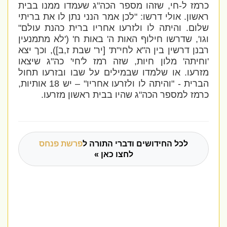
כרמז ל-חי, שזהו מספר הכה"ג שעמדו ממנו בבית
ראשון. אולי דרשו: "
לכן אמר הנני נתן לו את בריתי
שלום
.
והיתה לו ולזרעו אחריו ברית כהנת עולם
"
וגו', שדרשו חילוף האות ה' באות ח' ('
לא מתמנעין
רבנן דרשין בין ה"א לחי"ת' [יר' שבת ז,ב]
), וכך יצא
'וחיתה' מלון חיות, שזה רמז ל'חי' כה"ג שיצאו
מזרעו. או שלמדו
שבמילים על שבו ובזרעו תחול
הברית - "והיתה לו ולזרעו אחריו
" – יש 18 אותיות,
כרמז למספר הכה"ג שהיו בבית ראשון מזרעו.
לכל החידושים ודברי התורה ל
פרשת פנחס
לחצו כאן »