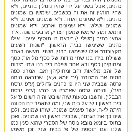
כהנים, אבל בשני על ידי שהיו נוטלין בדמים, וי"א
שהיו הורגין זה את זה בכשפים, שימשו בו שמונים
כהנים. וי"א שמונים ואחד. וי"א שמונים ושנים. וי"א
שמונים ושלש. וי"א שמונים וארבע. וי"א שמונים
וחמש. ומהן שימשו שמעון הצדיק ארבעים שנה. א"ר
אחא: כתיב (משלי י) "יראת ה' תוסיף ימים", אילו
כהנים ששימשו בבית הראשון, "ושנות רשעים
תקצורנה" אילו ששימשו בבנין השני. מעשה באחד
ששילח בידו בנו שתי מידות של כסף מליאות כסף
ומחוקיהן כסף ובא אחד ושילח ביד בנו שתי מידות
של זהב מליאות זהב ומחוקיהן זאב, אמרו: כפה
הסיח את המנורה
' (יר' יומא א,א). שכנראה היתה
גרסה שבבית שני היו פ' כהנים גדולים (ע"פ גרסת
היר'), והיתה גרסה שאמרה ש' כה"ג (ע"פ גרסת
הבבלי), וחשבו בטעות שזה שובש והיה רשום פ' על
בית ראשון ו-ש' על בית שני, ומה שנאמר י"ח הכוונה
היתה לי-ח, עשר פעמים שמונה, שזהו שמונים, ולכן
שינו כך את הגרסה, שבבית ראשון היו שמונים. ואכן
בתוס' ביומא מובא נוסח של הספרי שהוא כעין כמו
שלנו ועם תוספת של פ' בבית שני:
'וכן משמע