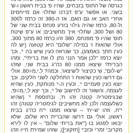
כגרסה של התוס' בזבחים, שהיו פ' בבית ראשון ו-ש'
בשני. או אפשר ע"פ דברנו שתלוי אם מייחסים
אחרי האב או גם האם, אז ה-380 זה כרמז ל300
ול-80, כרמז שהיה גילוי בזרע פנחס בבית שני של
80 ושל 300, שתלוי איך מחשיבים; או ע"פ שיטת
תוס' שהיו פ' מפנחס, 380 זהו כרמז 80 מתוך 300.
אולי שהאות ו' במילה "שלום" היא קטועה (יש לה
כעין חתך באמצע), כך שנראה כעין שיש בה י', וכך
יוצא כרמז "
לכן אמר הנני נתן לו את בריתי", ומהו
הברית? שיצאו ממנו 80 כה"ג בבית שני, שזהו
"ש-לום", ש' כקיצור ל'שיצאו', וכמה? ל,י,מ=80. אולי
גם דרשו כעין שהאות ו' התחלקה לשני חלקים, וכך
יוצא כעין פעמיים י', וכעין ה-י' מנותקת, כעין שהיא
לעצמה, והשאר זה לחישוב של י', וכך יצא ל,י,מ=פ',
שבגימטריה קטנה זהו ח', ובתוספת י' (שהיא
כשלעצמה ולכן לא מחשיבים
לגימטריה קטנה) זהו
י"ח, וזהו 'ש-יח' – שיצאו ממנו י"ח כה"ג בבית
ראשון. אולי גם דרשו שהברית היא שלום, שלא
יבואו לפגוע בו ('"
את בריתי שלום" – אין לו לירא
מקרובי זמרי וכזבי
' [חזקוני]), שזהו שמירת חייו וזהו