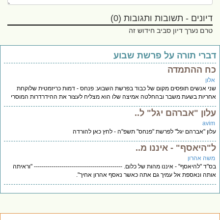
דיונים - תשובות ותגובות (0)
טרם נערך דיון סביב חידוש זה
ברי תורה על פרשת שבוע
ח ההתמדה
לון
י אנשים תופסים מקום של כבוד בפרשת השבוע: פנחס - דמות כריזמטית שלוקחת
ריות בשעת משבר ובהחלטה אמיצה שלו הוא מצליח לעצור את ההידרדרות המוסרי
לון "אברהם יגל" ל..
avi
ון "אברהם יגל" לפרשת "פנחס" תשפ"ה - לחץ כאן להורדה
"היאסף" - איננו מ..
שה אהרון
"ד "להיאסף" - איננו מהות של כלום. --------------------------------------------- "וראיתה
תה ונאספת אל עמיך גם אתה כאשר נאסף אהרון אחיך".