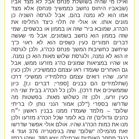
ואילו מי שהיה בשושלת פנחס אבל לא מצד אביו
(שבאביו היחוס נחשב כממשיך פנחס) אלא מצד
אמו הוא לא נמנה בהם, אבל לגרסה השניה כן
מונים אותו. או אולי זה תלוי כיצד החליפו את
הכה"ג, שמובא ביר' שזה או בממון או בכשפים, שמי
שזה בממון הוא נחשב בשמונים, אבל מי שעשה
דברים חמורים כעין כשפים הוא לא ראוי כ"ך
שיחשב כחשיבות המשך פנחס ככה"ג, ולכן לגרסה
זו הוא לא נמנה, ולגרסת שלוש מאות הוא כן נמנה.
או שהיו במציאות שמונים כה"ג מזרעו ממש, אבל
גם האחרים שעמדו ראו עצמם כממשיכיו, ולכן כעין
זרעו, שהיו רואים עצמם כתלמידיו ממשיכי דרכו
(שתלמידים הם כבנים [ספרי; דברים ו,ז], כיון
שממשיכים את דרכו), ולכן כל הכה"ג בבית שני היו
כעין זרעו, ולכן זה כשלוש מאות. בפשטות מה
שדרשו בספרי
('"לכן אמור הנני נותן לו בריתי
שלום" – מלמד שעמדו ממנו בבנין ראשון י״ח
כהנים גדולים
') זה בא לומר שכל הכה"ג מזרעו ולכן
מנו את כמות הכה"ג שהיו. אולם אולי אפשר שדרשו
זאת מהמילה "שלום" שזה בגימטריה 376 ועוד 4
כנגד מספר האותיות שבמילה יוצא 380, שזהו כרמז