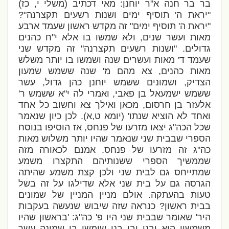
בר בר חנה א"ר יוחנן: מאי דכתיב (משלי י, כז)
"יראת ה' תוסיף ימים ושנות רשעים תקצרנה"?
"יראת ה' תוסיף ימים" זה מקדש ראשון שעמד ארבע
מאות ועשר שנים, ולא שמשו בו אלא י"ח כהנים
גדולים. "ושנות רשעים תקצרנה" זה מקדש שני
שעמד ד' מאות ועשרים שנה ושמשו בו יותר משלש
מאות כהנים, צא מהם מ' שנה ששמש שמעון
הצדיק, ושמונים ששמש יוחנן כהן גדול, עשר
ששמש ישמעאל בן פאבי, ואמרי לה י"א ששמש ר'
אלעזר בן חרסום, מכאן ואילך צא וחשוב כל אחד
ואחד לא הוציא שנתו
' (יומא ט,א). לכן כיון שנאמר
שכל הכה"ג יצאו מזרעו של פנחס, אז הוסיפו בנוסח
הספרי שבבית שני שנאמר שהיו יותר משלוש מאות
כה"ג זה מזרעו של פנחס. אמנם לכאורה מזה
שממשיך הספרי ששנותיהם התקצרו משמע
שמתייחס גם לבית שני ולכן קצת משמע שהיתה
הגרסה גם על בית שני אלא שדילגו על זה בשל
טעות בהעתקה. אולם מניין המניין של שמונים
בבית ראשון? כנראה שזה שיבוש שנעשה בעקבות
היר' שאומר שבבית שני היו פ' כה"ג: '
בראשון שהיו
משמשין הוא ובנו ובן בנו שימשו בו שמונה עשר