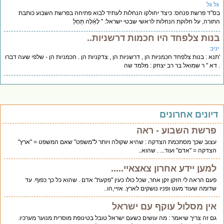
ל גל
''ד פרשת פנחס: כיצד יחולקו הנחלות לעתיד לבוא פתיחה בפרשת השבוע כותבת
ורה, על חלוקת הנחלות לראשי שבטי ישראל: '' לָאֵ֗לֶּה תֵּחָלֵ
נות צלפחד היו חכמות דרשניות..
יב
נא : בנות צלפחד חכמניות הן , דרשניות הן , צדקניות הן . חכמניות הן - שלפי שעה דברו
דא " ר שמואל בר רב יצחק : מלמד שה
יונים אחרונים
פרשת השבוע - ראה
עצוב שכך מסתכמת הצדקה : שהיא שקולה ויותר ל"משפט" שאם המשפט = "ארץ"
הצדקה = "אדם" ועוד... . שהוא..
למען יידע אחרון צאצאיי.....
פעם הראה לי הזקן זקן אחר, שכל כולו כעין "פקעת" אדם . שהוא כל כך כפוף. עד
שדומה שעוד מעט ופניו נושקים לארץ. אזיי,הו..
אין מסלול עוקף עם ישראל
גם זה צריך שיאמר : מה עושים כשעם ישראל טובל בטינופת מוסרית מנוער מערכיו.