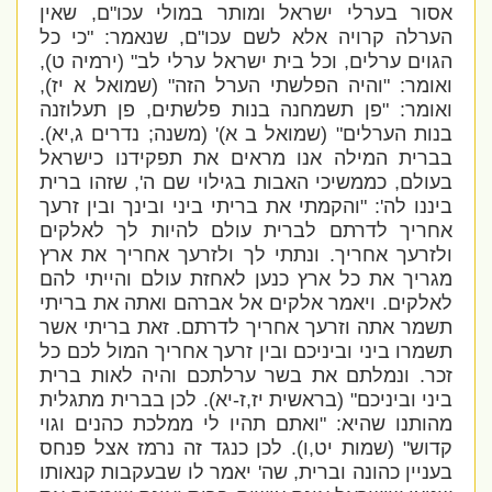
אסור בערלי ישראל ומותר במולי עכו"ם, שאין
הערלה קרויה אלא לשם עכו"ם,
שנאמר: "כי כל
הגוים ערלים, וכל בית ישראל ערלי לב" (ירמיה ט),
ואומר: "והיה הפלשתי הערל הזה" (שמואל א יז),
ואומר: "פן תשמחנה בנות פלשתים, פן תעלוזנה
בנות הערלים" (שמואל ב א)' (משנה; נדרים ג,יא).
בברית המילה אנו מראים את תפקידנו כישראל
בעולם, כממשיכי האבות בגילוי שם ה', שזהו ברית
ביננו לה': "והקמתי את בריתי ביני ובינך ובין זרעך
אחריך לדרתם לברית עולם להיות לך לאלקים
ולזרעך אחריך. ונתתי לך ולזרעך אחריך את ארץ
מגריך את כל ארץ כנען לאחזת עולם והייתי להם
לאלקים. ויאמר אלקים אל אברהם ואתה את בריתי
תשמר אתה וזרעך אחריך לדרתם. זאת בריתי אשר
תשמרו ביני וביניכם ובין זרעך אחריך המול לכם כל
זכר. ונמלתם את בשר ערלתכם והיה לאות ברית
ביני וביניכם
" (בראשית יז,ז-יא). לכן בברית מתגלית
מהותנו שהיא: "
ואתם תהיו לי ממלכת כהנים וגוי
קדוש" (שמות יט,ו)
. לכן כנגד זה נרמז אצל פנחס
בעניין כהונה וברית, שה' יאמר לו שבעקבות קנאותו