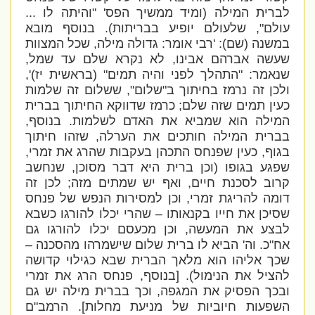
לברית המילה (ומיד ממשיך הפס' "והיתה לו ...
עולם", שלעולם יופיע בבריתות). בנוסף מובא
במשנה (שם): '
רבי אומר: גדולה מילה, שכל המצוות
שעשה אברהם אבינו, לא נקרא שלם עד שמל,
שנאמר: "התהלך לפני והיה תמים" (בראשית יז)',
ולכן זה נרמז בחיתוך ב"שלום", ששלום זה שלמות
כעין תמים שזה שלם; כרמז שדווקא החיתוך בברית
המילה הוא שמביא את האדם לשלמות
. בנוסף,
בברית המילה חותכים את הערלה, שזהו חיתוך
בגוף, כעין שפנחס התכהן בעקבות שהרג את זמרי,
שפגע בגופו (וכן ברית היא דבר מסוכן, שנחשב
קרוב לסכנת חיים, ואף יש שמתים מזה; לכן זה
דומה להריגת זמרי, וכן למסירות הנפש של פנחס
שסיכן את חייו בקנאותו – שהרי יכלו להורגו כשבא
לבצע את המעשה, וכן מכעסם יכלו להורגו גם
אח"כ. וה' הביא לו ברית שלום שישמרהו מהסכנה –
שכך אליהו הוא מלאך הברית שבא כגילוי קדושה
להציל את הנימול). [בנוסף, פנחס הרג את זמרי
ובכך הפסיק את המגפה, וכך בברית מילה יש גם
השפעות חיוביות של מניעת מחלות]. הרמב"ם