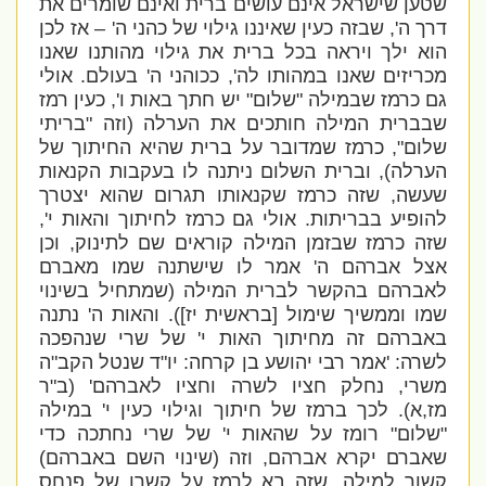
שטען שישראל אינם עושים ברית ואינם שומרים את
דרך ה', שבזה כעין שאיננו גילוי של כהני ה' – אז לכן
הוא ילך ויראה בכל ברית את גילוי מהותנו שאנו
מכריזים שאנו במהותו לה', ככוהני ה' בעולם. אולי
גם כרמז שבמילה "שלום" יש חתך באות ו', כעין רמז
שבברית המילה חותכים את הערלה (וזה "בריתי
שלום", כרמז שמדובר על ברית שהיא החיתוך של
הערלה), וברית השלום ניתנה לו בעקבות הקנאות
שעשה, שזה כרמז שקנאותו תגרום שהוא יצטרך
להופיע בבריתות. אולי גם כרמז לחיתוך והאות י',
שזה כרמז שבזמן המילה קוראים שם לתינוק, וכן
אצל אברהם ה' אמר לו שישתנה שמו מאברם
לאברהם בהקשר לברית המילה (שמתחיל בשינוי
שמו וממשיך שימול [בראשית יז]). והאות ה' נתנה
באברהם זה מחיתוך האות י' של שרי שנהפכה
לשרה: '
אמר רבי יהושע בן קרחה: יו"ד שנטל הקב"ה
משרי, נחלק חציו לשרה וחציו לאברהם' (ב"ר
מז,א).
לכך ברמז של חיתוך וגילוי כעין י' במילה
"שלום" רומז על שהאות י' של שרי נחתכה כדי
שאברם יקרא אברהם, וזה (שינוי השם באברהם)
קשור למילה, שזה בא לרמז על קשרו של פנחס