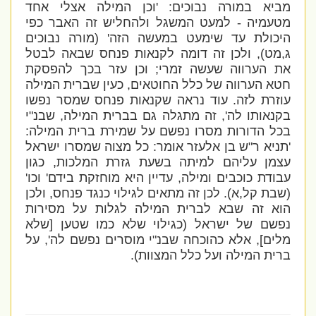
מביא במורה נבוכים: '
וכן המילה אצלי אחד
מטעמיה - למעט המשגל ולהחליש זה האבר כפי
היכולת עד שימעט במעשה הזה' (מורה נבוכים
ג,מט), ולכן זה דומה לקנאות פנחס שבאה לבטל
את הערווה שעשה זמרי; וכן עזר בכך להפסקת
חטא הערווה של כלל החוטאים, כעין שברית המילה
עוזרת לזה. עוד נראה שקנאות פנחס שמסר נפשו
בקנאותו לה', זה מתגלה גם בברית המילה, שבנ"י
בכל הדורות מסרו נפשם על שמירת ברית המילה:
'
תניא ר"ש בן אלעזר אומר: כל מצוה שמסרו ישראל
עצמן עליהם למיתה בשעת גזרת המלכות, כגון
עבודת כוכבים ומילה, עדיין היא מוחזקת בידם
' וכו'
(שבת קל,א). לכן זה מתאים לגילוי כנגד פנחס, ולכן
הוא זה שבא לברית המילה לגלות על מסירות
נפשם של ישראל (כגילוי שלא כמו שטען [שלא
מלים], אלא כהוכחה שבנ"י מוסרים נפשם לה', על
ברית המילה ועל כלל המצוות).