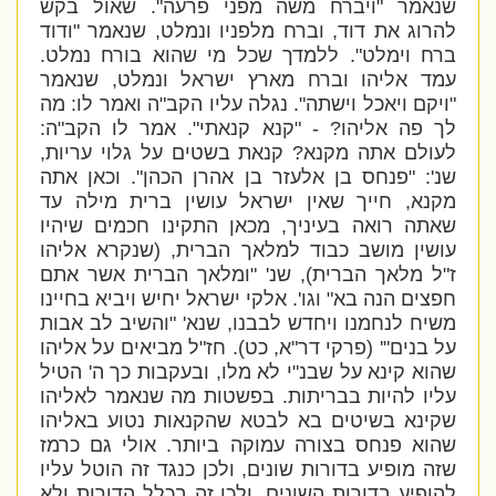
שנאמר "ויברח משה מפני פרעה". שאול בקש
להרוג את דוד, וברח מלפניו ונמלט, שנאמר "ודוד
ברח וימלט". ללמדך שכל מי שהוא בורח נמלט.
עמד אליהו וברח מארץ ישראל ונמלט, שנאמר
"ויקם ויאכל וישתה". נגלה עליו הקב"ה ואמר לו: מה
לך פה אליהו? - "קנא קנאתי". אמר לו הקב"ה:
לעולם אתה מקנא? קנאת בשטים על גלוי עריות,
שנ': "פנחס בן אלעזר בן אהרן הכהן". וכאן אתה
מקנא, חייך שאין ישראל עושין ברית מילה עד
שאתה רואה בעיניך, מכאן התקינו חכמים שיהיו
עושין מושב כבוד למלאך הברית, (שנקרא אליהו
ז"ל מלאך הברית), שנ' "ומלאך הברית אשר אתם
חפצים הנה בא" וגו'. אלקי ישראל יחיש ויביא בחיינו
משיח לנחמנו ויחדש לבבנו, שנא' "והשיב לב אבות
על בנים"' (פרקי דר"א, כט). חז"ל מביאים על אליהו
שהוא קינא על שבנ"י לא מלו, ובעקבות כך ה' הטיל
עליו להיות בבריתות. בפשטות מה שנאמר לאליהו
שקינא בשיטים בא לבטא שהקנאות נטוע באליהו
שהוא פנחס בצורה עמוקה ביותר. אולי גם כרמז
שזה מופיע בדורות שונים, ולכן כנגד זה הוטל עליו
להופיע בדורות השונים, ולכן זה בכלל הדורות ולא