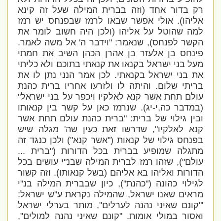
רק בדור אחד (וזה בברית המילה שעל זה קינא
אליהו). אולי אפשר שבאו לרמז שבפנחס יש רמז
למה שהוטל על אליהו
(ולכן היה חשוב לומר את
הקשר לפנחס), שנאמר: "
וידבר ה' אל משה לאמר.
פינחס בן אלעזר בן אהרן הכהן השיב את חמתי
מעל בני ישראל בקנאו את קנאתי בתוכם ולא כליתי
את בני ישראל בקנאתי. לכן אמר הנני נתן לו את
בריתי שלום. והיתה לו ולזרעו אחריו ברית כהנת
עולם תחת אשר קנא לאלקיו ויכפר על בני ישראל"
(במדבר כה,י-יג).
שנרמז כאן על קשר בין קנאותו
ובין גילוי של ברית: "
ברית כהנת עולם תחת אשר
קנא לאלקיו
", שדרשו זאת כעין שה' מגלה שיש
בפנחס גילוי של קנאות ("אשר קנא") ולכן כנגד זה
מתגלה שמופיע בברית בכל הדורות ("ברית ...
עולם"), שזהו רמז לברית המילה שבנ"י עושים בכל
הדורות ואליהו בא אליהם (בשל קנאותו). וזה קשור
לגילוי כהונה ("כהנת"), כיון שבברית המילה בנ"י
מראים שאנו ישראל, שהמילה נקראת ע"ש ישראל:
'"
קונם שאיני נהנה לערלים", מותר בערלי ישראל
ואסור במולי אומות.
"קונם שאיני נהנה למולים",